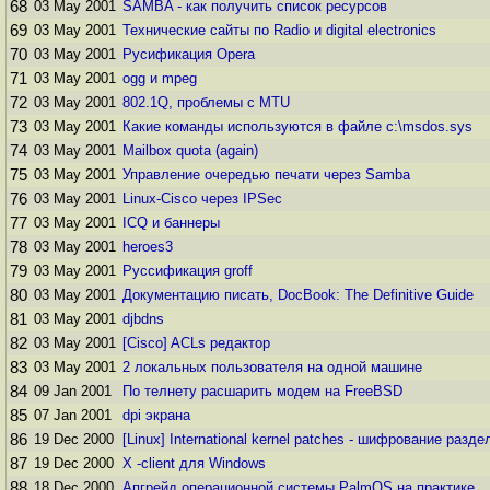
68
03 May 2001
SAMBA - как получить список ресурсов
69
03 May 2001
Технические сайты по Radio и digital electronics
70
03 May 2001
Русификация Opera
71
03 May 2001
ogg и mpeg
72
03 May 2001
802.1Q, проблемы с MTU
73
03 May 2001
Какие команды используются в файле c:\msdos.sys
74
03 May 2001
Mailbox quota (again)
75
03 May 2001
Управление очередью печати через Samba
76
03 May 2001
Linux-Cisco через IPSec
77
03 May 2001
ICQ и баннеры
78
03 May 2001
heroes3
79
03 May 2001
Руссификация groff
80
03 May 2001
Документацию писать, DocBook: The Definitive Guide
81
03 May 2001
djbdns
82
03 May 2001
[Cisco] ACLs редактор
83
03 May 2001
2 локальных пользователя на одной машине
84
09 Jan 2001
По телнету pасшаpить модем на FreeBSD
85
07 Jan 2001
dpi экрана
86
19 Dec 2000
[Linux] International kernel patches - шифрование разде
87
19 Dec 2000
X -client для Windows
88
18 Dec 2000
Апгрейд операционной системы PalmOS на практике