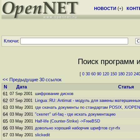
НОВОСТИ
(
+
)
КОНТ
Ключи
:
Поиск программ и 
[
0
30
60
90
120
150
180
210
24
<< Предыдущие 30 ссылок
N
Дата
Статья
61
07 Sep 2001
шифpование дисков
62
07 Sep 2001
Lingua::RU::Antimat - модуль для замены матершинны
63
03 May 2001
где скачать документы по стандартам POSIX, X/OPEN
64
03 May 2001
"скелет" url-faq - где искать документацию
65
03 May 2001
Half-life (Counter-Strike) ->FreeBSD
66
03 May 2001
довольно хороший наборчик шрифтов cyr-rfx
67
03 May 2001
slickedit