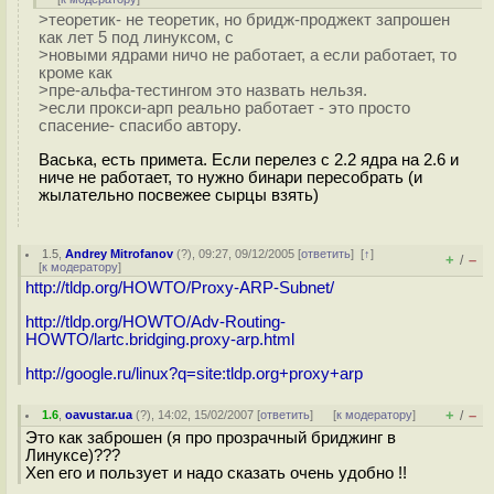
>теоретик- не теоретик, но бридж-проджект запрошен
как лет 5 под линуксом, с
>новыми ядрами ничо не работает, а если работает, то
кроме как
>пре-альфа-тестингом это назвать нельзя.
>если прокси-арп реально работает - это просто
спасение- спасибо автору.
Васька, есть примета. Если перелез с 2.2 ядра на 2.6 и
ниче не работает, то нужно бинари пересобрать (и
жылательно посвежее сырцы взять)
1.5
,
Andrey Mitrofanov
(
?
), 09:27, 09/12/2005 [
ответить
]
[
↑
]
+
–
/
[
к модератору
]
http://tldp.org/HOWTO/Proxy-ARP-Subnet/
http://tldp.org/HOWTO/Adv-Routing-
HOWTO/lartc.bridging.proxy-arp.html
http://google.ru/linux?q=site:tldp.org+proxy+arp
+
–
1.6
,
oavustar.ua
(
?
), 14:02, 15/02/2007 [
ответить
]
[
к модератору
]
/
Это как заброшен (я про прозрачный бриджинг в
Линуксе)???
Xen его и пользует и надо сказать очень удобно !!