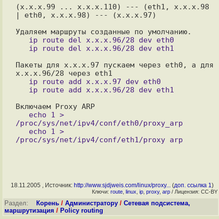
(x.x.x.99 ... x.x.x.110) --- (eth1, x.x.x.98 
| eth0, x.x.x.98) --- (x.x.x.97)

   ip route del x.x.x.96/28 dev eth0

Пакеты для x.x.x.97 пускаем через eth0, а для 
   ip route add x.x.x.97 dev eth0

   echo 1 > 
/proc/sys/net/ipv4/conf/eth0/proxy_arp

   echo 1 > 
18.11.2005 , Источник:
http://www.sjdjweis.com/linux/proxy...
(
доп. ссылка 1
)
Ключи:
route
,
linux
,
ip
,
proxy
,
arp
/ Лицензия: CC-BY
Раздел:
Корень
/
Администратору
/
Сетевая подсистема,
маршрутизация
/
Policy routing