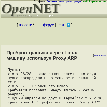
Профиль:
Аноним
(
вход
|
регистрация
)
неRU
opennet.me
[
новости
/
+++
|
форум
|
теги
|
]
Проброс трафика через Linux
[
исправить
]
машину используя Proxy ARP
Пусть:

x.x.x.96/28 - выделенная подсеть, которую 
нужно распределить по машинам в локальной 
сети.

x.x.x.97 - IP внешнего шлюза.

Требуется поставить между шлюзом и сетью 
фаервол, 

с одним адресом на двух интерфейсах x.x.x.98, 
транслируя ARP трафик используя "Proxy ARP".
