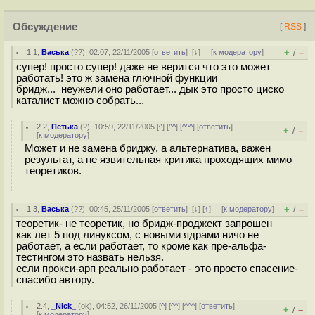
Обсуждение
[
RSS
]
+
–
1.1
,
Васька
(
??
), 02:07, 22/11/2005 [
ответить
]
[
↓
] [
к модератору
]
/
супер! просто супер! даже не верится что это может
работать! это ж замена глючной функции
бридж... неужели оно работает... дык это просто циско
каталист можно собрать...
2.2
,
Петька
(
?
), 10:59, 22/11/2005 [
^
] [
^^
] [
^^^
] [
ответить
]
+
–
/
[
к модератору
]
Может и не замена бриджу, а альтернатива, важен
результат, а не язвительная критика проходящих мимо
теоретиков.
+
–
1.3
,
Васька
(
??
), 00:45, 25/11/2005 [
ответить
]
[
↓
] [
↑
] [
к модератору
]
/
теоретик- не теоретик, но бридж-проджект запрошен
как лет 5 под линуксом, с новыми ядрами ничо не
работает, а если работает, то кроме как пре-альфа-
тестингом это назвать нельзя.
если прокси-арп реально работает - это просто спасение-
спасибо автору.
2.4
,
_Nick_
(
ok
), 04:52, 26/11/2005 [
^
] [
^^
] [
^^^
] [
ответить
]
+
–
/
[
к модератору
]