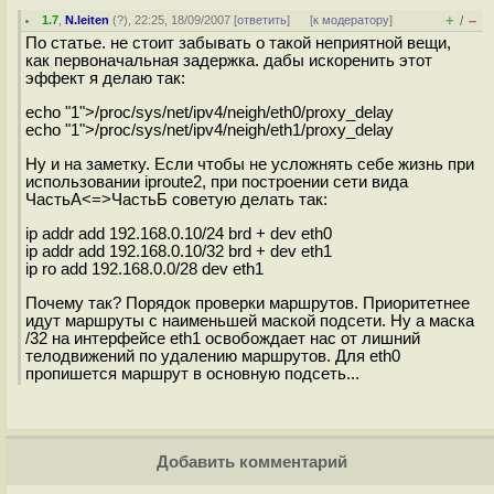
+
–
1.7
,
N.leiten
(
?
), 22:25, 18/09/2007 [
ответить
]
[
к модератору
]
/
По статье. не стоит забывать о такой неприятной вещи,
как первоначальная задержка. дабы искоренить этот
эффект я делаю так:
echo "1">/proc/sys/net/ipv4/neigh/eth0/proxy_delay
echo "1">/proc/sys/net/ipv4/neigh/eth1/proxy_delay
Ну и на заметку. Если чтобы не усложнять себе жизнь при
использовании iproute2, при построении сети вида
ЧастьА<=>ЧастьБ советую делать так:
ip addr add 192.168.0.10/24 brd + dev eth0
ip addr add 192.168.0.10/32 brd + dev eth1
ip ro add 192.168.0.0/28 dev eth1
Почему так? Порядок проверки маршрутов. Приоритетнее
идут маршруты с наименьшей маской подсети. Ну а маска
/32 на интерфейсе eth1 освобождает нас от лишний
телодвижений по удалению маршрутов. Для eth0
пропишется маршрут в основную подсеть...
Добавить комментарий