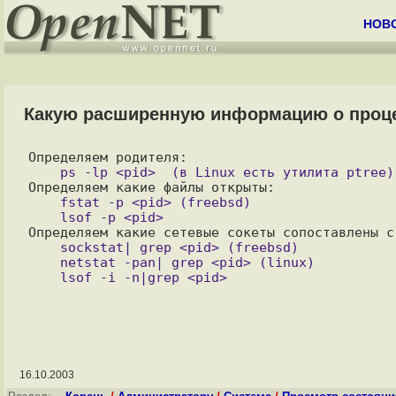
НОВ
Какую расширенную информацию о проце
    fstat -p <pid> (freebsd)

    sockstat| grep <pid> (freebsd)

    netstat -pan| grep <pid> (linux)

    lsof -i -n|grep <pid>

16.10.2003