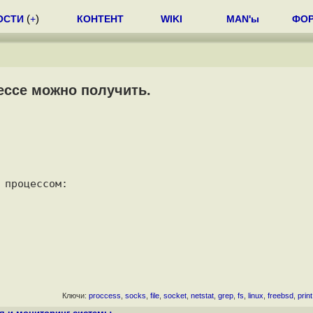
ОСТИ
(
+
)
КОНТЕНТ
WIKI
MAN'ы
ФО
ссе можно получить.
Ключи:
proccess
,
socks
,
file
,
socket
,
netstat
,
grep
,
fs
,
linux
,
freebsd
,
print