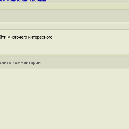
я и мониторинг системы
йти многочего интересного.
вить комментарий