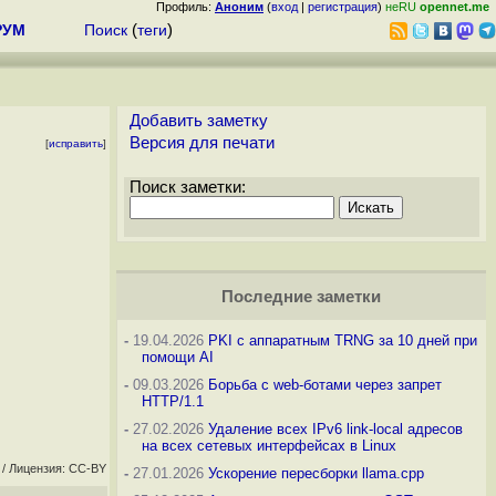
Профиль:
Аноним
(
вход
|
регистрация
)
неRU
opennet.me
РУМ
Поиск
(
теги
)
Добавить заметку
Версия для печати
[
исправить
]
Поиск заметки:
Последние заметки
-
19.04.2026
PKI с аппаратным TRNG за 10 дней при
помощи AI
-
09.03.2026
Борьба с web-ботами через запрет
HTTP/1.1
-
27.02.2026
Удаление всех IPv6 link-local адресов
на всех сетевых интерфейсах в Linux
/ Лицензия: CC-BY
-
27.01.2026
Ускорение пересборки llama.cpp