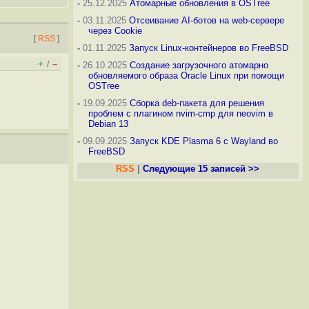
-
25.12.2025
Атомарные обновления в OSTree
-
03.11.2025
Отсеивание AI-ботов на web-сервере
через Cookie
[
RSS
]
-
01.11.2025
Запуск Linux-контейнеров во FreeBSD
+
–
/
-
26.10.2025
Создание загрузочного атомарно
обновляемого образа Oracle Linux при помощи
OSTree
-
19.09.2025
Сборка deb-пакета для решения
проблем с плагином nvim-cmp для neovim в
Debian 13
-
09.09.2025
Запуск KDE Plasma 6 с Wayland во
FreeBSD
RSS
|
Следующие 15 записей >>