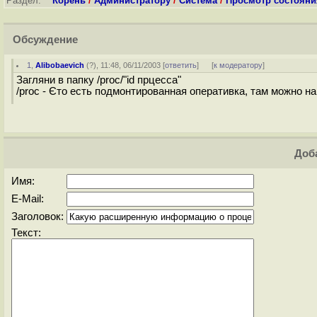
Раздел:
Корень
/
Администратору
/
Система
/
Просмотр состояни
Обсуждение
1
,
Alibobaevich
(
?
), 11:48, 06/11/2003 [
ответить
]
[
к модератору
]
Загляни в папку /proc/"id прцесса"
/proc - Єто есть подмонтированная оперативка, там можно на
Доба
Имя:
E-Mail:
Заголовок:
Текст: