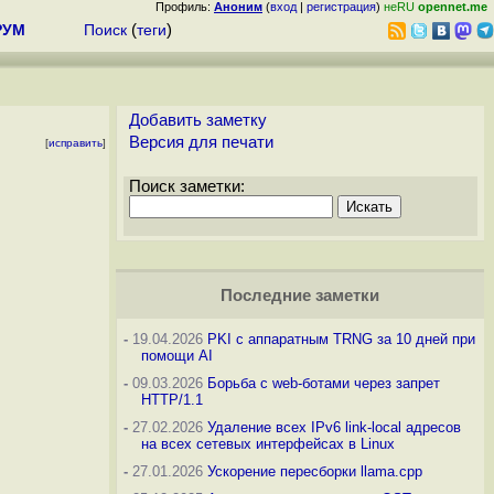
Профиль:
Аноним
(
вход
|
регистрация
)
неRU
opennet.me
РУМ
Поиск
(
теги
)
Добавить заметку
Версия для печати
[
исправить
]
Поиск заметки:
Последние заметки
-
19.04.2026
PKI с аппаратным TRNG за 10 дней при
помощи AI
-
09.03.2026
Борьба с web-ботами через запрет
HTTP/1.1
-
27.02.2026
Удаление всех IPv6 link-local адресов
на всех сетевых интерфейсах в Linux
-
27.01.2026
Ускорение пересборки llama.cpp