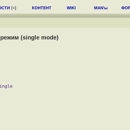
ОСТИ
(
+
)
КОНТЕНТ
WIKI
MAN'ы
ФО
режим (single mode)