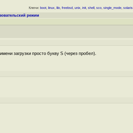
Ключи:
boot
,
linux
,
lilo
,
freebsd
,
unix
,
init
,
shell
,
sco
,
single_mode
,
solaris
ьзовательский режим
е имени загрузки просто букву S (через пробел).