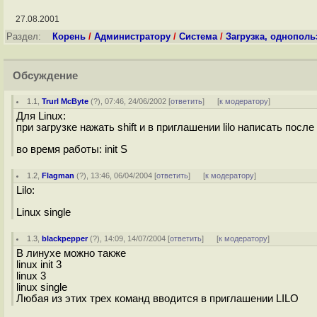
27.08.2001
Раздел:
Корень
/
Администратору
/
Система
/
Загрузка, однопол
Обсуждение
1.1
,
Trurl McByte
(
?
), 07:46, 24/06/2002 [
ответить
]
[
к модератору
]
Для Linux:
при загрузке нажать shift и в приглашении lilo написать посл
во время работы: init S
1.2
,
Flagman
(
?
), 13:46, 06/04/2004 [
ответить
]
[
к модератору
]
Lilo:
Linux single
1.3
,
blackpepper
(
?
), 14:09, 14/07/2004 [
ответить
]
[
к модератору
]
В линухе можно также
linux init 3
linux 3
linux single
Любая из этих трех команд вводится в приглашении LILO