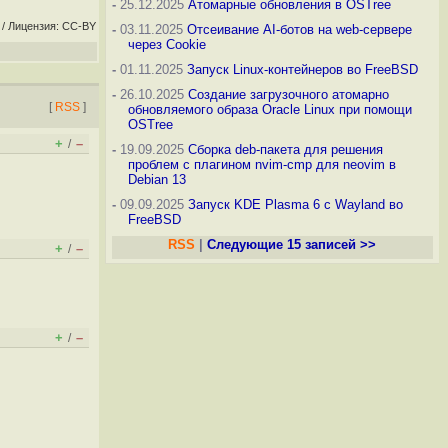
-
25.12.2025
Атомарные обновления в OSTree
/ Лицензия: CC-BY
-
03.11.2025
Отсеивание AI-ботов на web-сервере
через Cookie
-
01.11.2025
Запуск Linux-контейнеров во FreeBSD
-
26.10.2025
Создание загрузочного атомарно
[
RSS
]
обновляемого образа Oracle Linux при помощи
OSTree
+
–
/
-
19.09.2025
Сборка deb-пакета для решения
проблем с плагином nvim-cmp для neovim в
Debian 13
-
09.09.2025
Запуск KDE Plasma 6 с Wayland во
FreeBSD
RSS
|
Следующие 15 записей >>
+
–
/
+
–
/