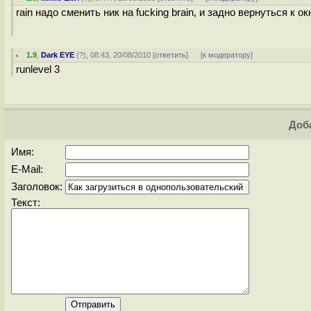
rain надо сменить ник на fucking brain, и задно вернуться к о
1.9
,
Dark EYE
(
?
), 08:43, 20/08/2010 [
ответить
]
[
к модератору
]
runlevel 3
Доба
Имя:
E-Mail:
Заголовок:
Текст: