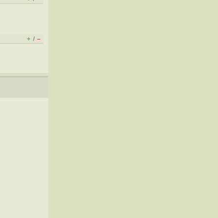
+
–
/