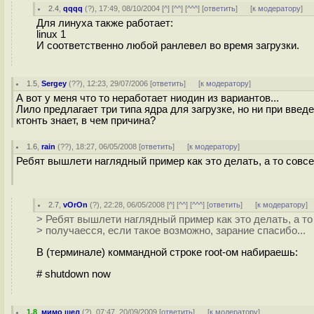
2.4
,
qqqq
(
?
), 17:49, 08/10/2004 [
^
] [
^^
] [
^^^
] [
ответить
]
[
к модератору
]
Для линуха также работает:
linux 1
И соответственно любой ранлевел во время загрузки.
1.5
,
Sergey
(
??
), 12:23, 29/07/2006 [
ответить
]
[
к модератору
]
А вот у меня что то неработает ниодин из вариантов...
Лило предлагает три типа ядра для загрузке, но ни при введ
ктонть знает, в чем причина?
1.6
,
rain
(
??
), 18:27, 06/05/2008 [
ответить
]
[
к модератору
]
Ребят вышлети наглядный пример как это делать, а то совсе
2.7
,
vOrOn
(
?
), 22:28, 06/05/2008 [
^
] [
^^
] [
^^^
] [
ответить
]
[
к модератору
]
> Ребят вышлети наглядный пример как это делать, а то
> получаесся, если такое возможно, зарание спасибо...
В (терминале) коммандной строке root-ом набираешь:
# shutdown now
1.8
,
мимо шел
(
?
), 07:47, 20/09/2009 [
ответить
]
[
к модератору
]