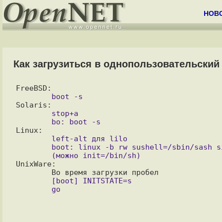
НОВ
Как загрузиться в однопользовательский 
	stop+a

	left-alt для lilo

	boot: linux -b rw sushell=/sbin/sash single

UnixWare:

	[boot] INITSTATE=s
