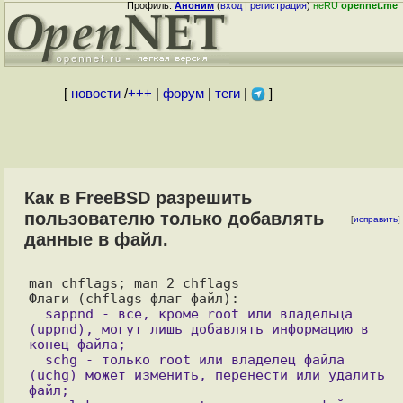
Профиль:
Аноним
(
вход
|
регистрация
)
неRU
opennet.me
[
новости
/
+++
|
форум
|
теги
|
]
Как в FreeBSD разрешить
пользователю только добавлять
[
исправить
]
данные в файл.
man chflags; man 2 chflags

  sappnd - все, кроме root или владельца 
(uppnd), могут лишь добавлять информацию в 
конец файла;

  schg - только root или владелец файла 
(uchg) может изменить, перенести или удалить 
файл;
