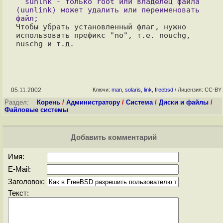
  sunlnk - только root или владелец файла 
(uunlink) может удалить или переименовать 
Чтобы убрать установленный флаг, нужно 
использовать префикс "no", т.е. nouchg, 
05.11.2002
Ключи:
man
,
solaris
,
link
,
freebsd
/ Лицензия: CC-BY
Раздел:
Корень
/
Администратору
/
Система
/
Диски и файлы
/
Файловые системы
Добавить комментарий
Имя:
E-Mail:
Заголовок:
Текст: