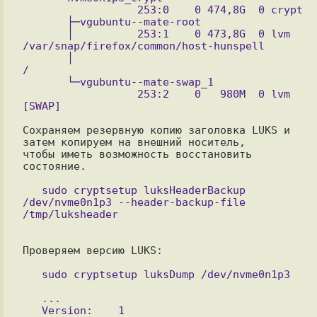
                  253:0    0 474,8G  0 crypt 

       ├─vgubuntu--mate-root

       │          253:1    0 473,8G  0 lvm   
/var/snap/firefox/common/host-hunspell

       │                                     
/

       └─vgubuntu--mate-swap_1

                  253:2    0   980M  0 lvm   
Сохраняем резервную копию заголовка LUKS и 
затем копируем на внешний носитель,

чтобы иметь возможность восстановить 
состояние.

   sudo cryptsetup luksHeaderBackup 
/dev/nvme0n1p3 --header-backup-file 
Проверяем версию LUKS:

   ...

   Version:    1
