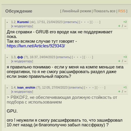
Обсуждение
[
Линейный режим
|
Показать все
|
RSS
]
1.2
,
Kuromi
(
ok
), 17:51, 21/04/2023 [
ответить
] [
﹢﹢﹢
] [
· · ·
]
+2
+
–
/
[
к модератору
]
Для справки - GRUB его вроде как не поддерживает
пока.
Так во всяком случае тут говорят -
https://lwn.net/Articles/929343/
1.3
,
фф
(
?
), 16:37, 24/04/2023 [
ответить
] [
﹢﹢﹢
] [
· · ·
]
+3
+
–
/
[
к модератору
]
я правильно понимаю - если у меня на компе меньше гига
оперативки, то я не смогу расшифровать раздел даже
если знаю правильный пароль?
1.4
,
ivan_erohin
(
?
), 12:05, 27/04/2023 [
ответить
] [
﹢﹢﹢
] [
· · ·
]
+1
+
–
/
[
к модератору
]
> PBKDF2, не обеспечивающая должную стойкость от
подбора с использованием
GPU.
ого ! неужели я смогу расшифровать то, что зашифровал
10 лет назад (и благополучно забыл пассфразу) ?