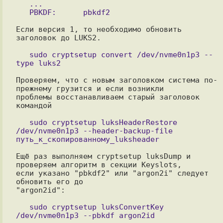
   ...

Если версия 1, то необходимо обновить 
заголовок до LUKS2.

   sudo cryptsetup convert /dev/nvme0n1p3 --
Проверяем, что с новым заголовком система по-
прежнему грузится и если возникли

проблемы восстанавливаем старый заголовок 
командой

   sudo cryptsetup luksHeaderRestore 
/dev/nvme0n1p3 --header-backup-file 
Ещё раз выполняем cryptsetup luksDump и 
проверяем алгоритм в секции Keyslots,

если указано "pbkdf2" или "argon2i" следует 
обновить его до

"argon2id":

   sudo cryptsetup luksConvertKey 