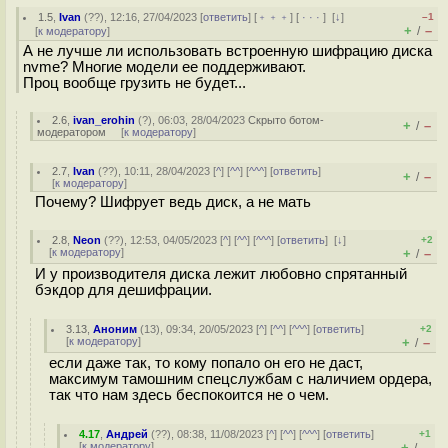
1.5
,
Ivan
(
??
), 12:16, 27/04/2023 [
ответить
] [
﹢﹢﹢
] [
· · ·
]
[
↓
]
–1
+
–
/
[
к модератору
]
А не лучше ли использовать встроенную шифрацию диска
nvme? Многие модели ее поддерживают.
Проц вообще грузить не будет...
2.6
,
ivan_erohin
(
?
), 06:03, 28/04/2023
Скрыто ботом-
+
–
/
модератором
[
к модератору
]
2.7
,
Ivan
(
??
), 10:11, 28/04/2023 [
^
] [
^^
] [
^^^
] [
ответить
]
+
–
/
[
к модератору
]
Почему? Шифрует ведь диск, а не мать
2.8
,
Neon
(
??
), 12:53, 04/05/2023 [
^
] [
^^
] [
^^^
] [
ответить
]
[
↓
]
+2
[
к модератору
]
+
–
/
И у производителя диска лежит любовно спрятанный
бэкдор для дешифрации.
3.13
,
Аноним
(
13
), 09:34, 20/05/2023 [
^
] [
^^
] [
^^^
] [
ответить
]
+2
[
к модератору
]
+
–
/
если даже так, то кому попало он его не даст,
максимум тамошним спецслужбам с наличием ордера,
так что нам здесь беспокоится не о чем.
4.17
,
Андрей
(
??
), 08:38, 11/08/2023 [
^
] [
^^
] [
^^^
] [
ответить
]
+1
[
к модератору
]
+
–