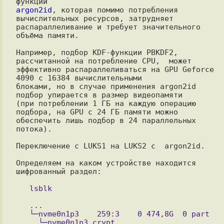
argon2id
, которая помимо потребления

вычислительных ресурсов, затрудняет 
распараллеливание и требует значительного

объёма памяти.

Например, подбор KDF-функции PBKDF2, 
рассчитанной на потребление CPU,  может

эффективно распараллеливаться на GPU Geforce 
4090 c 16384 вычислительными

блоками, но в случае применения argon2id 
подбор упирается в размер видеопамяти

(при потреблении 1 ГБ на каждую операцию 
подбора, на GPU с 24 ГБ памяти можно

обеспечить лишь подбор в 24 параллельных 
потока).

Переключение с LUKS1 на LUKS2 с  argon2id.

Определяем на каком устройстве находится 
шифрованный раздел:

   ...

   └─nvme0n1p3    259:3    0 474,8G  0 part  

     └─nvme0n1p3_crypt
