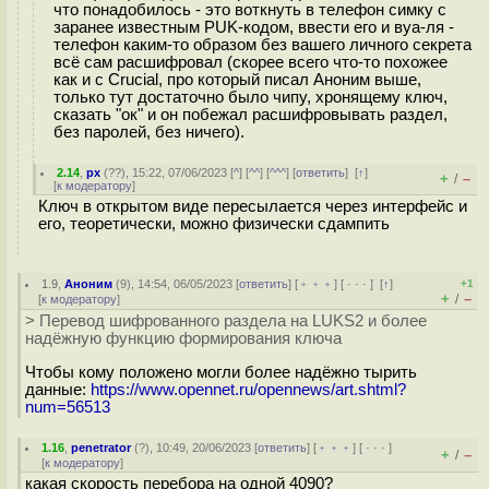
что понадобилось - это воткнуть в телефон симку с
заранее известным PUK-кодом, ввести его и вуа-ля -
телефон каким-то образом без вашего личного секрета
всё сам расшифровал (скорее всего что-то похожее
как и с Crucial, про который писал Аноним выше,
только тут достаточно было чипу, хронящему ключ,
сказать "ок" и он побежал расшифровывать раздел,
без паролей, без ничего).
2.14
,
px
(
??
), 15:22, 07/06/2023 [
^
] [
^^
] [
^^^
] [
ответить
]
[
↑
]
+
–
/
[
к модератору
]
Ключ в открытом виде пересылается через интерфейс и
его, теоретически, можно физически сдампить
1.9
,
Аноним
(
9
), 14:54, 06/05/2023 [
ответить
] [
﹢﹢﹢
] [
· · ·
]
[
↑
]
+1
+
–
/
[
к модератору
]
> Перевод шифрованного раздела на LUKS2 и более
надёжную функцию формирования ключа
Чтобы кому положено могли более надёжно тырить
данные:
https://www.opennet.ru/opennews/art.shtml?
num=56513
1.16
,
penetrator
(
?
), 10:49, 20/06/2023 [
ответить
] [
﹢﹢﹢
] [
· · ·
]
+
–
/
[
к модератору
]
какая скорость перебора на одной 4090?