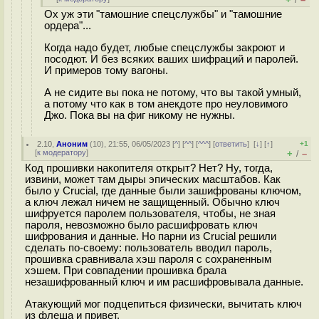
/
Ох уж эти "тамошние спецслужбы" и "тамошние
ордера"...
Когда надо будет, любые спецслужбы закроют и
посодют. И без всяких ваших шифраций и паролей.
И примеров тому вагоны.
А не сидите вы пока не потому, что вы такой умный,
а потому что как в том анекдоте про неуловимого
Джо. Пока вы на фиг никому не нужны.
2.10
,
Аноним
(
10
), 21:55, 06/05/2023 [
^
] [
^^
] [
^^^
] [
ответить
]
[
↓
] [
↑
]
+1
[
к модератору
]
+
–
/
Код прошивки накопителя открыт? Нет? Ну, тогда,
извини, может там дыры эпических масштабов. Как
было у Crucial, где данные были зашифрованы ключом,
а ключ лежал ничем не защищенный. Обычно ключ
шифруется паролем пользователя, чтобы, не зная
пароля, невозможно было расшифровать ключ
шифрования и данные. Но парни из Crucial решили
сделать по-своему: пользователь вводил пароль,
прошивка сравнивала хэш пароля с сохраненным
хэшем. При совпадении прошивка брала
незашифрованный ключ и им расшифровывала данные.
Атакующий мог подцепиться физически, вычитать ключ
из флеша и привет.