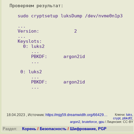
Проверяем результат:

   ...

   Version:       	2

   ...

   Keyslots:

     0: luks2

        ...

        PBKDF:      argon2id

    0: luks2

        ...

        PBKDF:      argon2id

18.04.2023 , Источник:
https://mjg59.dreamwidth.org/66429....
Ключи:
luks
,
crypt
,
pbkdf2
,
argon2
,
bruteforce
,
gpu
/ Лицензия: CC-BY
Раздел:
Корень
/
Безопасность
/
Шифрование, PGP