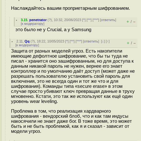
Наслаждайтесь вашим проприетарным шифрованием.
3.15
,
penetrator
(
?
), 10:32, 20/06/2023 [
^
] [
^^
] [
^^^
] [
ответить
]
+
–
/
[
к модератору
]
это было не у Crucial, а у Samsung
2.11
,
Qq
(
?
), 18:22, 10/05/2023 [
^
] [
^^
] [
^^^
] [
ответить
]
[
↓
] [
↑
]
+
–
/
[
к модератору
]
Защита от разных моделей угроз. Есть накопители
имеющие дефолтное шифрование, что бы ты туда не
писал - хранится оно зашифрованным, но для доступа к
данным никакой пароль не нужен, вернее его знает
контроллер и по умолчанию даёт доступ (может даже не
разрешать пользователю установить свой пароль для
включения, это не всегда один и тот же что и для
шифрования). Команды типа «secure erase» в этом
случае просто убивают ключ превращая данные в труху
мгновенно. Кстати, это так же используют как ещё один
уровень wear leveling.
Проблема в том, что реализация хардварного
шифрования - вендорский блоб, что и как там индусы
накосячили не знает даже бог. В тоже время, это может
быть и не быть проблемой, как я и сказал - зависит от
модели угроз.