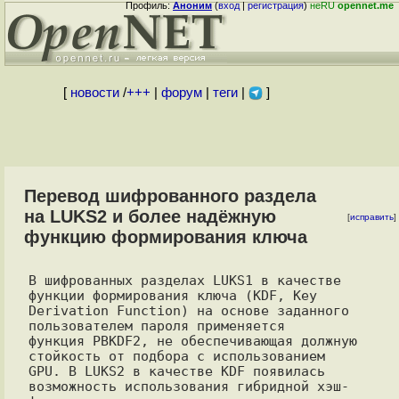
Профиль:
Аноним
(
вход
|
регистрация
)
неRU
opennet.me
[
новости
/
+++
|
форум
|
теги
|
]
Перевод шифрованного раздела
на LUKS2 и более надёжную
[
исправить
]
функцию формирования ключа
В шифрованных разделах LUKS1 в качестве 
функции формирования ключа (KDF, Key

Derivation Function) на основе заданного 
пользователем пароля применяется

функция PBKDF2, не обеспечивающая должную 
стойкость от подбора с использованием

GPU. В LUKS2 в качестве KDF появилась 
возможность использования гибридной хэш-