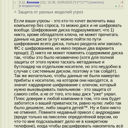
3.12
,
Аноним
(
12
), 15:38, 15/05/2023 [
^
] [
^^
] [
^^^
] [
ответить
]
–1
[
к модератору
]
+
–
/
> Защита от разных моделей угроз
Если ваши угрозы - это кто-то хочет включить ваш
компьютер без спроса, то можно диск и не шифровать
вообще. Шифрование диска подразумевает, что 1)
никто, кроме обладателя ключа, не может прочитать
данные на диске (и тут можно пойти по пути
шифрования всего диска, только раздела или заюзать
ФС с шифрованием, но имхо первые два варианта
проще); 2) никто не может поменять содержимое диска
так, чтобы это было незамечено (хотя для полной
защиты от этого нужно таскать метаданные и
бутлоадер на отдельном носителе, но это неудобно в
случае с системным диском, поэтому и так сойдёт).
Так же желательно, чтобы данные не были намертво
прибиты к носителю, на котором они находятся, а
значит хардварное шифрование с ключом, который
нужно выковыривать паяльником - это защита от
самого себя, а не от того, кто ваш диск *уже* украл.
Плюс доверие к любой компании в том, что она будет
заботится о вашей приватности, равно нулю: либо так
было дешевле, либо защита детей™. Ну и баги никто
не отменял. Помните недавный прикол с андроидами
(вроде только на пикселях определённой версии, но
что-то мне подсказывает дело не в конкретном
телефоне), когда чтобы расшифровать накопитель всё