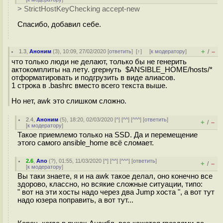
> StrictHostKeyChecking accept-new
Спасибо, добавил себе.
+
–
1.3
,
Аноним
(
3
), 10:09, 27/02/2020 [
ответить
]
[
↑
] [
к модератору
]
/
что только люди не делают, только бы не генерить
актокомплиты на лету. grepнуть $ANSIBLE_HOME/hosts/*
отформатировать и подгрузить в виде алиасов.
1 строка в .bashrc вместо всего текста выше.
Но нет, awk это слишком сложно.
2.4
,
Аноним
(
5
), 18:20, 02/03/2020 [
^
] [
^^
] [
^^^
] [
ответить
]
+
–
/
[
к модератору
]
Такое приемлемо только на SSD. Да и перемещение
этого самого ansible_home всё сломает.
2.6
,
Ano
(
?
), 01:55, 11/03/2020 [
^
] [
^^
] [
^^^
] [
ответить
]
+
–
/
[
к модератору
]
Вы таки знаете, я и на awk такое делал, оно конечно все
здорово, классно, но всякие сложные ситуации, типо:
" вот на эти хосты надо через два Jump хоста ", а вот тут
надо юзера поправить, а вот тут...