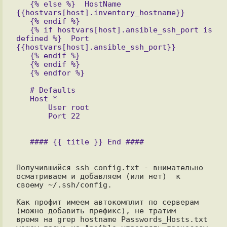
   {% else %}  HostName 
{{hostvars[host].inventory_hostname}}

   {% endif %}

   {% if hostvars[host].ansible_ssh_port is 
defined %}  Port 
{{hostvars[host].ansible_ssh_port}}

   {% endif %}

   {% endif %}

   {% endfor %}

   # Defaults

   Host *

       User root

Получившийся ssh_config.txt - внимательно 
осматриваем и добавляем (или нет)  к

своему ~/.ssh/config.

Как профит имеем автокомплит по серверам 
(можно добавить префикс), не тратим

время на grep hostname Passwords_Hosts.txt 