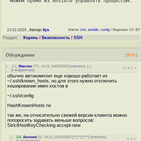
23.02.2020 ,
Автор:
Ilya
Ключи:
ssh
,
ansible
,
config
/ Лицензия: CC-BY
Раздел:
Корень
/
Безопасность
/
SSH
Обсуждение
[
RSS
]
1.1
,
Максим
(
??
), 14:24, 24/02/2020 [
ответить
]
[
↓
]
+
–
/
+1
[
к модератору
]
обычно автокомплит еще хорошо работает из
~/.ssh/known_hosts, но для этого нужно отключить
хеширование имен хостов в
~/.ssh/config
HashKnownHosts no
так же, на относительно свежей версии клиента можно
попоросить задавать меньше вопросов:
StrictHostKeyChecking accept-new
2.5
,
Аноним
(
5
), 18:21, 02/03/2020 [
^
] [
^^
] [
^^^
] [
ответить
]
+
–
/
[
к модератору
]