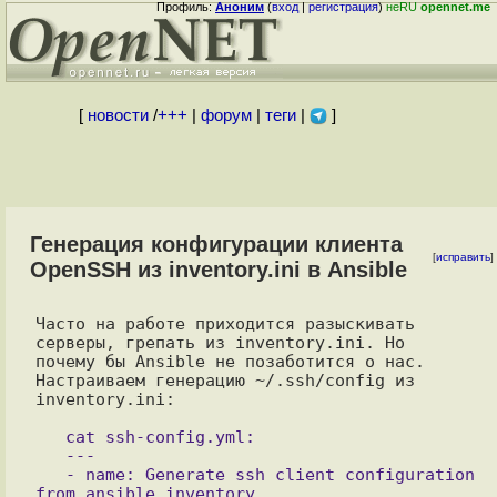
Профиль:
Аноним
(
вход
|
регистрация
)
неRU
opennet.me
[
новости
/
+++
|
форум
|
теги
|
]
Генерация конфигурации клиента
[
исправить
]
OpenSSH из inventory.ini в Ansible
Часто на работе приходится разыскивать 
серверы, грепать из inventory.ini. Но

почему бы Ansible не позаботится о нас. 
Настраиваем генерацию ~/.ssh/config из 
inventory.ini:

   cat ssh-config.yml:

   ---

   - name: Generate ssh client configuration 
from ansible inventory
