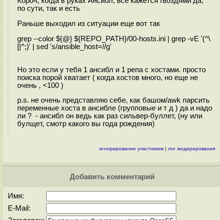
Короч, когда в руках Ансибл, все кажется гвоздями да,
по сути, так и есть
Раньше выходил из ситуации еще вот так
grep --color ${@} ${REPO_PATH}/00-hosts.ini | grep -vE '(^\
[|^;)' | sed 's/ansible_host=//g'
Но это если у тебя 1 ансибл и 1 репа с хостами. просто
поиска порой хватает ( когда хостов много, но еще не
очень , <100 )
p.s. не очень представляю себе, как башом/awk парсить
переменные хоста в ансибле (групповые и т д ) да и надо
ли ? - ансибл он ведь как раз сильвер-буллет, (ну или
булщет, смотр какого вы года рождения)
игнорирование участников
|
лог модерирования
Добавить комментарий
Имя:
E-Mail: