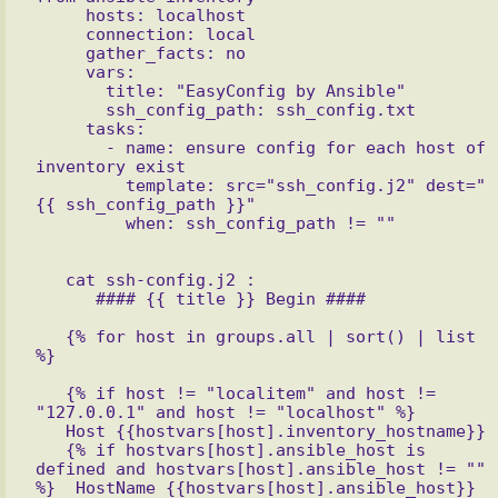
     hosts: localhost

     connection: local

     gather_facts: no

     vars:

       title: "EasyConfig by Ansible"

       ssh_config_path: ssh_config.txt

     tasks:

       - name: ensure config for each host of 
inventory exist

         template: src="ssh_config.j2" dest="
{{ ssh_config_path }}"

   cat ssh-config.j2 :

      #### {{ title }} Begin ####

   {% for host in groups.all | sort() | list 
%}

   {% if host != "localitem" and host != 
"127.0.0.1" and host != "localhost" %}

   Host {{hostvars[host].inventory_hostname}}

   {% if hostvars[host].ansible_host is 
defined and hostvars[host].ansible_host != "" 
%}  HostName {{hostvars[host].ansible_host}}
