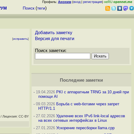
Профиль:
Аноним
(
вход
|
регистрация
)
неRU
opennet.me
РУМ
Поиск
(
теги
)
Добавить заметку
Версия для печати
[
исправить
]
Поиск заметки:
Последние заметки
-
19.04.2026
PKI с аппаратным TRNG за 10 дней при
помощи AI
-
09.03.2026
Борьба с web-ботами через запрет
HTTP/1.1
-
27.02.2026
Удаление всех IPv6 link-local адресов
/ Лицензия: CC-BY
на всех сетевых интерфейсах в Linux
-
27.01.2026
Ускорение пересборки llama.cpp