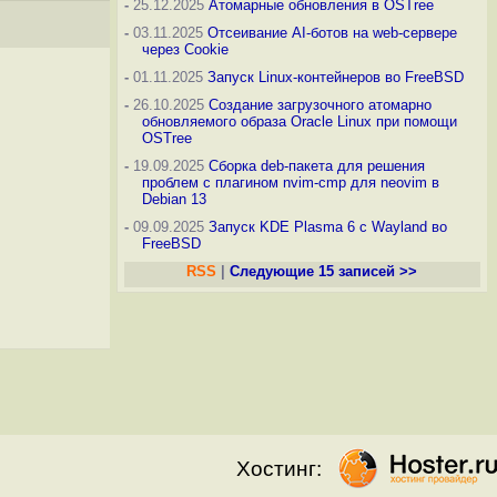
-
25.12.2025
Атомарные обновления в OSTree
-
03.11.2025
Отсеивание AI-ботов на web-сервере
через Cookie
-
01.11.2025
Запуск Linux-контейнеров во FreeBSD
-
26.10.2025
Создание загрузочного атомарно
обновляемого образа Oracle Linux при помощи
OSTree
-
19.09.2025
Сборка deb-пакета для решения
проблем с плагином nvim-cmp для neovim в
Debian 13
-
09.09.2025
Запуск KDE Plasma 6 с Wayland во
FreeBSD
RSS
|
Следующие 15 записей >>
Хостинг: