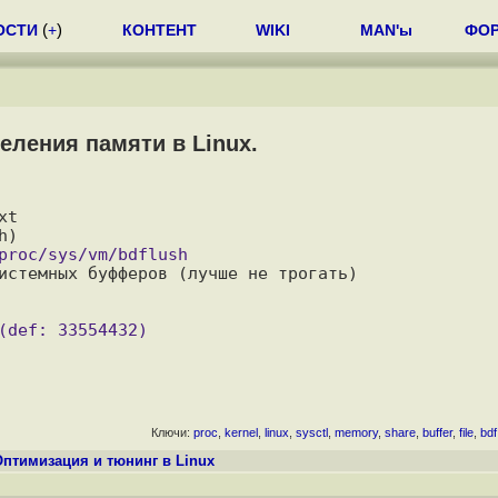
ОСТИ
(
+
)
КОНТЕНТ
WIKI
MAN'ы
ФО
ления памяти в Linux.
t

Ключи:
proc
,
kernel
,
linux
,
sysctl
,
memory
,
share
,
buffer
,
file
,
bdf
Оптимизация и тюнинг в Linux