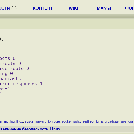
ОСТИ
(
+
)
КОНТЕНТ
WIKI
MAN'ы
ФО
к.
ter
,
mc
,
log
,
linux
,
sysctl
,
forward
,
ip
,
route
,
socket
,
policy
,
redirect
,
icmp
,
broadcast
,
qos
,
dos
Увеличение безопасности Linux