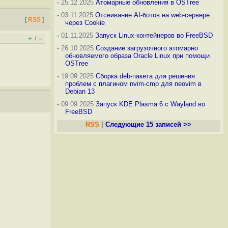
-
25.12.2025
Атомарные обновления в OSTree
-
03.11.2025
Отсеивание AI-ботов на web-сервере
[
RSS
]
через Cookie
-
01.11.2025
Запуск Linux-контейнеров во FreeBSD
+
–
/
-
26.10.2025
Создание загрузочного атомарно
обновляемого образа Oracle Linux при помощи
OSTree
-
19.09.2025
Сборка deb-пакета для решения
проблем с плагином nvim-cmp для neovim в
Debian 13
-
09.09.2025
Запуск KDE Plasma 6 с Wayland во
FreeBSD
RSS
|
Следующие 15 записей >>