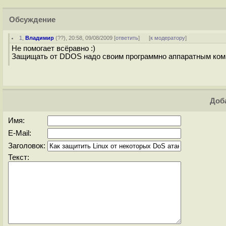
Обсуждение
1
,
Владимир
(
??
), 20:58, 09/08/2009 [
ответить
]
[
к модератору
]
Не помогает всёравно :)
Защищать от DDOS надо своим программно аппаратным комп
Доба
Имя:
E-Mail:
Заголовок:
Текст: