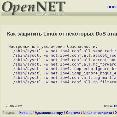
НОВ
Как защитить Linux от некоторых DoS ата
  /sbin/sysctl -w net.ipv4.conf.all.send_redirects=0

  /sbin/sysctl -w net.ipv4.conf.all.accept_redirects=0

  /sbin/sysctl -w net.ipv4.conf.all.accept_source_route=0

  /sbin/sysctl -w net.ipv4.conf.all.mc_forwarding=0

  /sbin/sysctl -w net.ipv4.icmp_echo_ignore_broadcasts=1

  /sbin/sysctl -w net.ipv4.icmp_ignore_bogus_error_responses=1

  /sbin/sysctl -w net.ipv4.conf.all.log_martians=1

26.06.2002
Ключи:
fil
Раздел:
Корень
/
Администратору
/
Система
/
Linux специфика
/