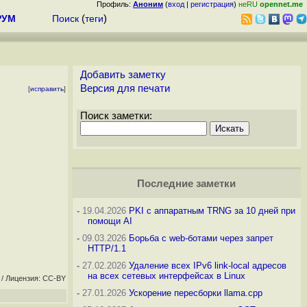
Профиль:
Аноним
(
вход
|
регистрация
)
неRU
opennet.me
РУМ
Поиск
(
теги
)
Добавить заметку
Версия для печати
[
исправить
]
Поиск заметки:
Последние заметки
-
19.04.2026
PKI с аппаратным TRNG за 10 дней при
помощи AI
-
09.03.2026
Борьба с web-ботами через запрет
HTTP/1.1
-
27.02.2026
Удаление всех IPv6 link-local адресов
на всех сетевых интерфейсах в Linux
/ Лицензия: CC-BY
-
27.01.2026
Ускорение пересборки llama.cpp