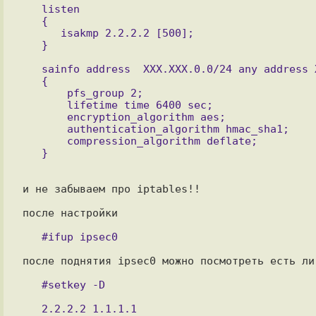
   listen

   {

      isakmp 2.2.2.2 [500];

   sainfo address  XXX.XXX.0.0/24 any address XXX.XXX.0.0/16 any

   {

       pfs_group 2;

       lifetime time 6400 sec;

       encryption_algorithm aes;

       authentication_algorithm hmac_sha1;

       compression_algorithm deflate;

и не забываем про iptables!!

после настройки

после поднятия ipsec0 можно посмотреть есть ли 
   2.2.2.2 1.1.1.1
