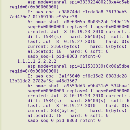
       esp mode=tunnel spi=3839224802(0xe4d5ebe2) 
reqid=0(0x00000000)

       E: aes-cbc  c98674dd c1cda3a8 36f39eb5 84fd56b4 192e4acd 
7ad470d7 0176919b c955cc38

       A: hmac-sha1  d8e6305b 8b0352ab 249d125f 1515e6a8 136d8896

       seq=0x00000000 replay=4 flags=0x00000000 state=mature

       created: Jul  8 10:19:23 2010 current: Jul  8 10:44:57 2010

       diff: 1534(s)   hard: 86400(s)  soft: 69120(s)

       last: Jul  8 10:19:27 2010    hard: 0(s)        soft: 0(s)

       current: 2160(bytes)    hard: 0(bytes)  soft: 0(bytes)

       allocated: 18   hard: 0 soft: 0

       sadb_seq=1 pid=8863 refcnt=0

   1.1.1.1 2.2.2.2

       esp mode=tunnel spi=111533039(0x06a5dbef) 
reqid=0(0x00000000)

       E: aes-cbc  3e1f5040 cf6c15d2 8083dc28 aa6006ef df53337f 
13b31da2 2782ef5c e46d3567

       A: hmac-sha1  a9553dd3 e9b431a5 534baef8 a2b1f34b cc2b8867

       seq=0x00000000 replay=4 flags=0x00000000 state=mature

       created: Jul  8 10:19:23 2010 current: Jul  8 10:44:57 2010

       diff: 1534(s)   hard: 86400(s)  soft: 69120(s)

       last: Jul  8 10:19:27 2010    hard: 0(s)        soft: 0(s)

       current: 833(bytes)     hard: 0(bytes)  soft: 0(bytes)

       allocated: 18   hard: 0 soft: 0
