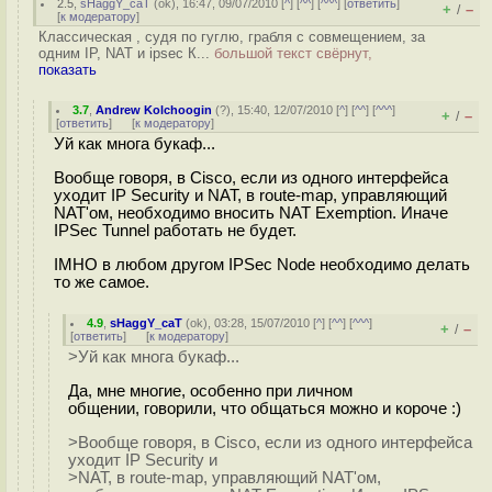
2.5
,
sHaggY_caT
(
ok
), 16:47, 09/07/2010 [
^
] [
^^
] [
^^^
] [
ответить
]
+
–
/
[
к модератору
]
Классическая , судя по гуглю, грабля с совмещением, за
одним IP, NAT и ipsec К...
большой текст свёрнут,
показать
3.7
,
Andrew Kolchoogin
(
?
), 15:40, 12/07/2010 [
^
] [
^^
] [
^^^
]
+
–
/
[
ответить
]
[
к модератору
]
Уй как многа букаф...
Вообще говоря, в Cisco, если из одного интерфейса
уходит IP Security и NAT, в route-map, управляющий
NAT'ом, необходимо вносить NAT Exemption. Иначе
IPSec Tunnel работать не будет.
IMHO в любом другом IPSec Node необходимо делать
то же самое.
4.9
,
sHaggY_caT
(
ok
), 03:28, 15/07/2010 [
^
] [
^^
] [
^^^
]
+
–
/
[
ответить
]
[
к модератору
]
>Уй как многа букаф...
Да, мне многие, особенно при личном
общении, говорили, что общаться можно и короче :)
>Вообще говоря, в Cisco, если из одного интерфейса
уходит IP Security и
>NAT, в route-map, управляющий NAT'ом,