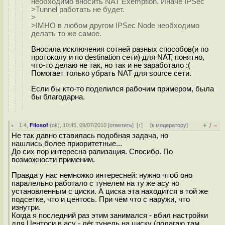
необходимо вносить NAT Exemption. Иначе IPSec
>Tunnel работать не будет.
>
>IMHO в любом другом IPSec Node необходимо
делать то же самое.
Вносила исключения сотней разных способов(и по
протоколу и по destination сети) для NAT, понятно,
что-то делаю не так, но так и не заработало :(
Помогает только убрать NAT для source сети.
Если бы кто-то поделился рабочим примером, была
бы благодарна.
+
–
1.4
,
Filosof
(
ok
), 10:45, 09/07/2010 [
ответить
]
[
↑
] [
к модератору
]
/
Не так давно ставилась подобная задача, но
нашлись более приоритетные...
До сих пор интересна рализация. Спосибо. По
возможности применим.
Правда у нас немножко интересней: нужно чтоб оно
паралельно работало с тунелем на ту же асу но
установленным с циски. А циска эта находится в той же
подсетке, что и центось. При чём что с наружи, что
изнутри.
Когда я последний раз этим занимался - вбил настройки
для Центоси в асу - лёг тунель на циску (полагаю там