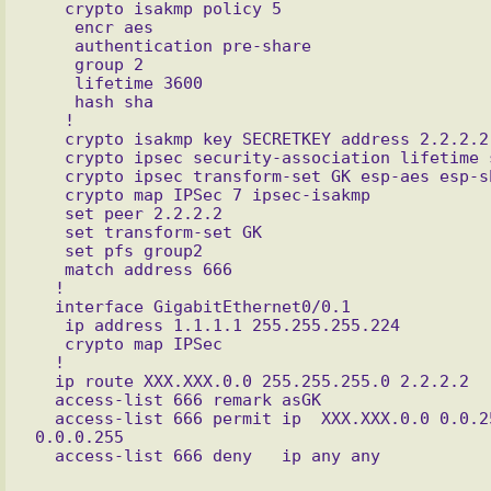
   crypto isakmp policy 5

    encr aes

    authentication pre-share

    group 2

    lifetime 3600

    hash sha

   !

   crypto isakmp key SECRETKEY address 2.2.2.2

   crypto ipsec security-association lifetime seconds 3600

   crypto ipsec transform-set GK esp-aes esp-sha-hmac

   crypto map IPSec 7 ipsec-isakmp

   set peer 2.2.2.2

   set transform-set GK

   set pfs group2

   match address 666

  !

  interface GigabitEthernet0/0.1

   ip address 1.1.1.1 255.255.255.224

   crypto map IPSec

  !

  ip route XXX.XXX.0.0 255.255.255.0 2.2.2.2

  access-list 666 remark asGK

  access-list 666 permit ip  XXX.XXX.0.0 0.0.255.255  XXX.XXX.0.0 
0.0.0.255
