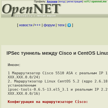
Профиль:
Аноним
(
вход
|
регистрация
)
неRU
opennet.me
[
новости
/
+++
|
форум
|
теги
|
]
IPSec туннель между Cisco и CentOS Linu
Имеем:

1 Маршрутизатор Cisco 5510 ASA с реальным IP 1.
XXX.XXX.0.0/24)

2. Маршрутизатор Linux CentOS 5.2 (ядро 2.6.18-
установленным

ipsec-tools-0.6.5-13.el5_3.1 и реальным IP 2.2.
XXX.XXX.0.0/16)

Конфигурация на маршрутизаторе Cisco: