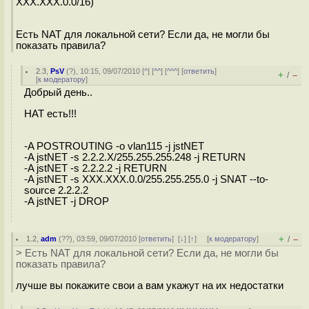
XXX.XXX.0.0/16)
Есть NAT для локальной сети? Если да, не могли бы
показать правила?
2.3
,
PsV
(
?
), 10:15, 09/07/2010 [
^
] [
^^
] [
^^^
] [
ответить
]
+
–
/
[
к модератору
]
Добрый день..
НАТ есть!!!
-A POSTROUTING -o vlan115 -j jstNET
-A jstNET -s 2.2.2.X/255.255.255.248 -j RETURN
-A jstNET -s 2.2.2.2 -j RETURN
-A jstNET -s XXX.XXX.0.0/255.255.255.0 -j SNAT --to-
source 2.2.2.2
-A jstNET -j DROP
+
–
1.2
,
adm
(
??
), 03:59, 09/07/2010 [
ответить
]
[
↓
] [
↑
] [
к модератору
]
/
> Есть NAT для локальной сети? Если да, не могли бы
показать правила?
лучше вы покажите свои а вам укажут на их недостатки