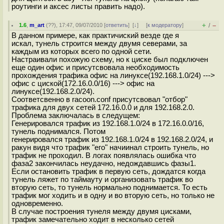
роутинги и аксес листы править надо).
+
–
1.6
,
m_art
(
??
), 17:47, 09/07/2010 [
ответить
]
[
↓
] [
к модератору
]
/
В данном примере, как практичиский везде где я
искал, тунель строится между двумя северами, за
каждым из которых всего по одной сети.
Настраивали похожую схему, но к циске был подключен
еще один офис и присутсвовала необходимость
прохождения трафика офис на линуксе(192.168.1.0/24) --->
офис с циской(172.16.0.0/16) ---> офис на
линуксе(192.168.2.0/24).
Соответсвенно в racoon.conf присутсвовал "отбор"
трафика для двух сетей 172.16.0.0 и для 192.168.2.0.
Проблема заключалась в следущем:
Генерировался трафик из 192.168.1.0/24 в 172.16.0.0/16,
тунель поднимался. Потом
генерировался трафик из 192.168.1.0/24 в 192.168.2.0/24, и
ракун видя что трафик "его" начиинал строить тунель, но
трафик не проходил. В логах появлялась ошибка что
фаза2 закончилась неудачно, недождавшись фазы1.
Если остановить трафик в первую сеть, дождатся когда
тунель ляжет по таймауту и организовать трафик во
вторую сеть, то тунель нормально поднимается. То есть
трафик мог ходить и в одну и во вторую сеть, но только не
одновременно.
В случае построения тунеля между двумя цисками,
трафик замечательно ходит в несколько сетей