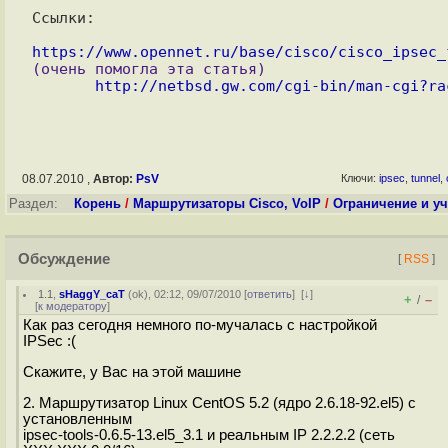
https://www.opennet.ru/base/cisco/cisco_ipsec_
(очень помогла эта статья)

http://netbsd.gw.com/cgi-bin/man-cgi?ra
08.07.2010 ,
Автор:
PsV
Ключи:
ipsec
,
tunnel
,
Раздел:
Корень
/
Маршрутизаторы Cisco, VoIP
/
Ограничение и уч
Обсуждение
[
RSS
]
1.1
,
sHaggY_caT
(
ok
), 02:12, 09/07/2010 [
ответить
]
[
↓
]
+
–
/
[
к модератору
]
Как раз сегодня немного по-мучалась с настройкой
IPSec :(
Скажите, у Вас на этой машине
2. Маршрутизатор Linux CentOS 5.2 (ядро 2.6.18-92.el5) с
установленным
ipsec-tools-0.6.5-13.el5_3.1 и реальным IP 2.2.2.2 (сеть