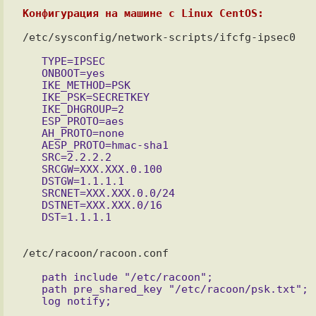
Конфигурация на машине с Linux CentOS:
/etc/sysconfig/network-scripts/ifcfg-ipsec0

   TYPE=IPSEC

   ONBOOT=yes

   IKE_METHOD=PSK

   IKE_PSK=SECRETKEY

   IKE_DHGROUP=2

   ESP_PROTO=aes

   AH_PROTO=none

   AESP_PROTO=hmac-sha1

   SRC=2.2.2.2

   SRCGW=XXX.XXX.0.100

   DSTGW=1.1.1.1

   SRCNET=XXX.XXX.0.0/24

   DSTNET=XXX.XXX.0/16

/etc/racoon/racoon.conf

   path include "/etc/racoon";

   path pre_shared_key "/etc/racoon/psk.txt";
