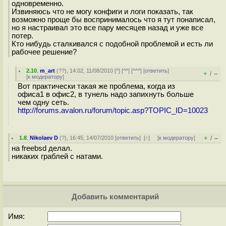
одновременно.
Извиняюсь что не могу конфиги и логи показать, так
возможно проще бы воспринималось что я тут понаписал,
но я настраивал это все пару месяцев назад и уже все
потер.
Кто нибудь сталкивался с подобной проблемой и есть ли
рабочее решение?
2.10
,
m_art
(
??
), 14:02, 11/08/2010 [
^
] [
^^
] [
^^^
] [
ответить
]
+
–
/
[
к модератору
]
Вот практически такая же проблема, когда из
офиса1 в офис2, в тунель надо запихнуть больше
чем одну сеть.
http://forums.avalon.ru/forum/topic.asp?TOPIC_ID=10023
+
–
1.8
,
Nikolaev D
(
?
), 16:45, 14/07/2010 [
ответить
]
[
↑
] [
к модератору
]
/
на freebsd делал.
никаких граблей с натами.
Добавить комментарий
Имя: