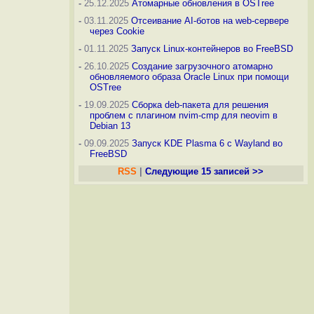
-
25.12.2025
Атомарные обновления в OSTree
-
03.11.2025
Отсеивание AI-ботов на web-сервере
через Cookie
-
01.11.2025
Запуск Linux-контейнеров во FreeBSD
-
26.10.2025
Создание загрузочного атомарно
обновляемого образа Oracle Linux при помощи
OSTree
-
19.09.2025
Сборка deb-пакета для решения
проблем с плагином nvim-cmp для neovim в
Debian 13
-
09.09.2025
Запуск KDE Plasma 6 с Wayland во
FreeBSD
RSS
|
Следующие 15 записей >>