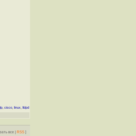
dp
,
cisco
,
linux
,
lldpd
зать все
|
RSS
]