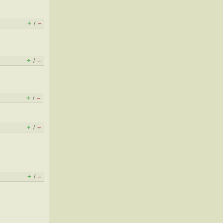
+
–
/
+
–
/
+
–
/
+
–
/
+
–
/