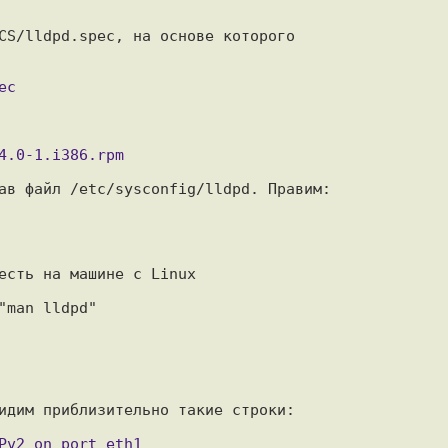
CS/lldpd.spec, на основе которого

ав файл /etc/sysconfig/lldpd. Правим:

есть на машине с Linux

man lldpd"

идим приблизительно такие строки:
