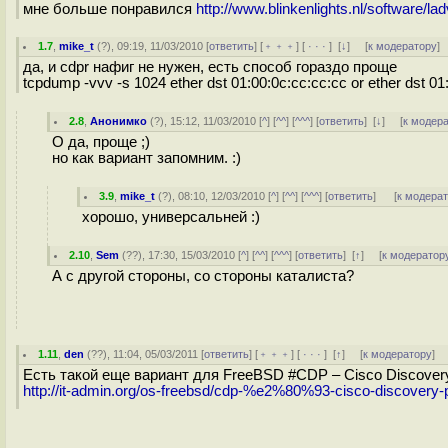
мне больше понравился
http://www.blinkenlights.nl/software/lad
1.7
,
mike_t
(
?
), 09:19, 11/03/2010 [
ответить
] [
﹢﹢﹢
] [
· · ·
]
[
↓
] [
к модератору
]
да, и cdpr нафиг не нужен, есть способ гораздо проще
tcpdump -vvv -s 1024 ether dst 01:00:0c:cc:cc:cc or ether dst 01
2.8
,
Анонимко
(
?
), 15:12, 11/03/2010 [
^
] [
^^
] [
^^^
] [
ответить
]
[
↓
] [
к модер
О да, проще ;)
но как вариант запомним. :)
3.9
,
mike_t
(
?
), 08:10, 12/03/2010 [
^
] [
^^
] [
^^^
] [
ответить
]
[
к модера
хорошо, универсальней :)
2.10
,
Sem
(
??
), 17:30, 15/03/2010 [
^
] [
^^
] [
^^^
] [
ответить
]
[
↑
] [
к модератор
А с другой стороны, со стороны каталиста?
1.11
,
den
(
??
), 11:04, 05/03/2011 [
ответить
] [
﹢﹢﹢
] [
· · ·
]
[
↑
] [
к модератору
]
Есть такой еще вариант для FreeBSD #CDP – Cisco Discovery
http://it-admin.org/os-freebsd/cdp-%e2%80%93-cisco-discovery-