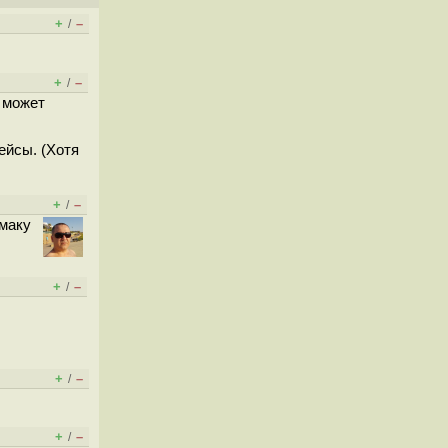
+
–
/
+
–
/
 может
ейсы. (Хотя
+
–
/
 маку
+
–
/
+
–
/
+
–
/