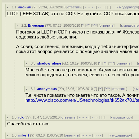
1.1
,
аноним
(
?
), 23:34, 09/03/2010 [
ответить
] [
﹢﹢﹢
] [
· · ·
]
[
↓
] [
к модератору
LLDP (IEEE 801.AB) это не CDP. Не путайте. СDP показывае
2.2
,
Вячеслав
(
??
), 07:23, 10/03/2010 [
^
] [
^^
] [
^^^
] [
ответить
]
[
к модерато
Протоколы LLDP и CDP ничего не показывают =\ Железк
содержать любые значения.
А совет, собственно, полезный, когда у тебя 6-интерфей
пока этот вопрос решается с помощью анализа маков на
3.3
,
shadow_alone
(
ok
), 10:19, 10/03/2010 [
^
] [
^^
] [
^^^
] [
ответить
]
[
Мне собственно не раз помогало. Админы повтыкают
можно определить, но зачем, если есть способ прощ
3.4
,
anonymous
(
??
), 13:06, 10/03/2010 [
^
] [
^^
] [
^^^
] [
ответить
]
[
к 
Т.е. чиста показать что знаете что ето такое. А почи
http://www.cisco.com/en/US/technologies/tk652/tk701/
1.5
,
rdx
(
??
), 15:47, 10/03/2010 [
ответить
] [
﹢﹢﹢
] [
· · ·
]
[
↑
] [
к модератору
]
Спасибо за статью.
1.6
,
mike_t
(
?
), 09:18, 11/03/2010 [
ответить
] [
﹢﹢﹢
] [
· · ·
]
[
к модератору
]