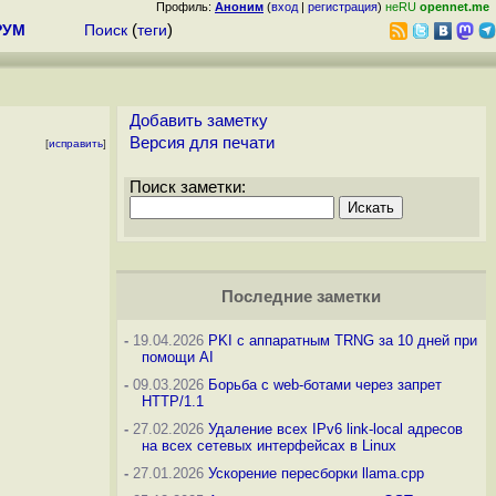
Профиль:
Аноним
(
вход
|
регистрация
)
неRU
opennet.me
РУМ
Поиск
(
теги
)
Добавить заметку
Версия для печати
[
исправить
]
Поиск заметки:
Последние заметки
-
19.04.2026
PKI с аппаратным TRNG за 10 дней при
помощи AI
-
09.03.2026
Борьба с web-ботами через запрет
HTTP/1.1
-
27.02.2026
Удаление всех IPv6 link-local адресов
на всех сетевых интерфейсах в Linux
-
27.01.2026
Ускорение пересборки llama.cpp