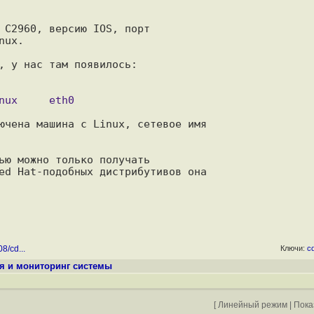
 C2960, версию IOS, порт

ux.

, у нас там появилось:

ючена машина с Linux, сетевое имя

ью можно только получать

ed Hat-подобных дистрибутивов она

8/cd...
Ключи:
c
я и мониторинг системы
[
Линейный режим
|
Пока