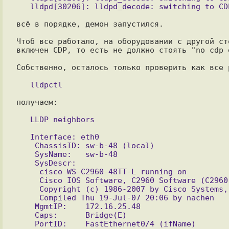
всё в порядке, демон запустился.

Чтоб все работало, на оборудовании с другой ст
включен CDP, то есть не должно стоять "no cdp 
Собственно, осталось только проверить как все 
получаем:

   Interface: eth0

    ChassisID: sw-b-48 (local)

    SysName:   sw-b-48

    SysDescr:

     cisco WS-C2960-48TT-L running on

     Cisco IOS Software, C2960 Software (C2960-LANBASE-M)

     Copyright (c) 1986-2007 by Cisco Systems, Inc.

     Compiled Thu 19-Jul-07 20:06 by nachen

    MgmtIP:    172.16.25.48

    Caps:      Bridge(E)

    PortID:    FastEthernet0/4 (ifName)
