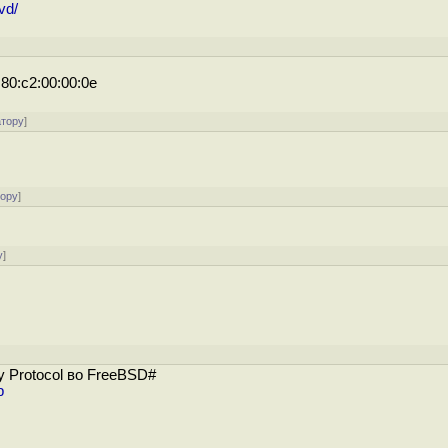
vd/
:80:c2:00:00:0e
атору
]
тору
]
у
]
 Protocol во FreeBSD#
p