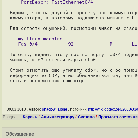
    PortDescr: FastEthernet0/4

Видим , что на другой стороне у нас коммутатор
коммутатора, к которому подключена машина с Lin
Для остроты ощущений, посмотрим вывод на cisco
   my.linux.machine

То есть, видим, что у нас на порту fa0/4 подкл
машины, и её сетевая карта eth0.

Стоит отметить еще утилиту cdpr, но с её помощ
информацию по CDP, а не обмениваться ей, для R
09.03.2010 ,
Автор:
shadow_alone
, Источник:
http://wiki.dodex.org/2010/03/0
Раздел:
Корень
/
Администратору
/
Система
/
Просмотр состояни
Обсуждение