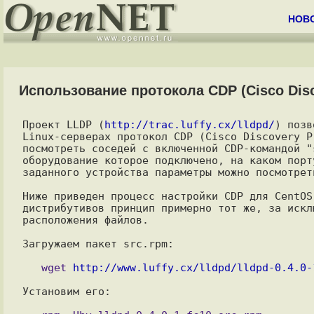
НОВ
Использование протокола CDP (Cisco Disco
Проект LLDP (
http://trac.luffy.cx/lldpd/
) позв
Linux-серверах протокол CDP (Cisco Discovery P
посмотреть соседей с включенной CDP-командой "
оборудование которое подключено, на каком порт
заданного устройства параметры можно посмотрет
Ниже приведен процесс настройки CDP для CentOS
дистрибутивов принцип примерно тот же, за искл
расположения файлов.

Загружаем пакет src.rpm:

   wget 
http://www.luffy.cx/lldpd/lldpd-0.4.0-
Установим его:
