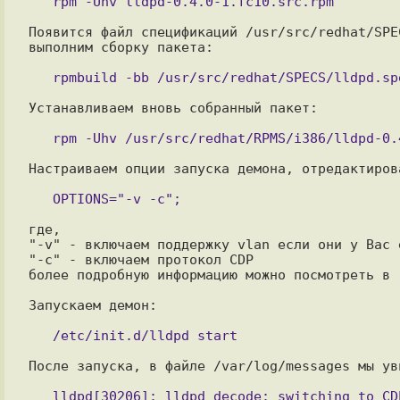
Появится файл спецификаций /usr/src/redhat/SPE
выполним сборку пакета:

Устанавливаем вновь собранный пакет:

Настраиваем опции запуска демона, отредактиров
где, 

"-v" - включаем поддержку vlan если они у Вас 
"-c" - включаем протокол CDP

более подробную информацию можно посмотреть в "
Запускаем демон:

После запуска, в файле /var/log/messages мы ув
   lldpd[30206]: lldpd_decode: switching to CDPv2 on port eth1
