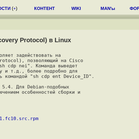
ОСТИ
(
+
)
КОНТЕНТ
WIKI
MAN'ы
ФО
very Protocol) в Linux
оляет задействовать на

rotocol), позволяющий на Cisco

sh cdp nei". Команда выведет

у и т.д., более подробно для

ь командой "sh cdp ent Device_ID".

 5.4. Для Debian-подобных

ючением особенностей сборки и

1.fc10.src.rpm