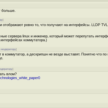
]
т больше.
ру
]
и отображают ровно то, что получают на интерфейсы. LLDP TVL
сные сервера linux и инженер, который может перепутать интерф
 интерфейсах коммутатора.)
к модератору
]
 в коммутатор, а дескрипшн не везде выставят. Понятно что по
е.
модератору
]
тать влом?
technologies_white_paper0