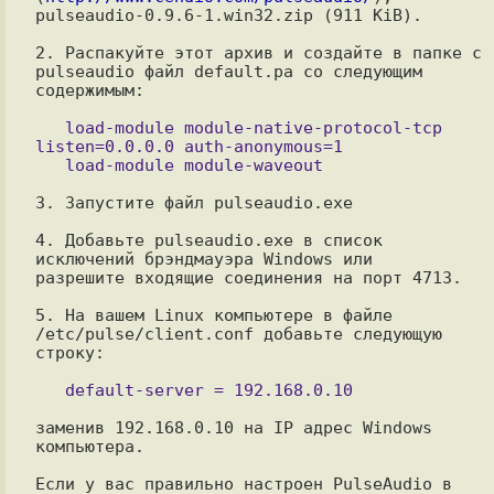
pulseaudio-0.9.6-1.win32.zip (911 KiB).

2. Распакуйте этот архив и создайте в папке с 
pulseaudio файл default.pa со следующим 
содержимым:

   load-module module-native-protocol-tcp 
listen=0.0.0.0 auth-anonymous=1

3. Запустите файл pulseaudio.exe

4. Добавьте pulseaudio.exe в список 
исключений брэндмауэра Windows или

разрешите входящие соединения на порт 4713.

5. На вашем Linux компьютере в файле 
/etc/pulse/client.conf добавьте следующую 
строку:

заменив 192.168.0.10 на IP адрес Windows 
компьютера.

Если у вас правильно настроен PulseAudio в 