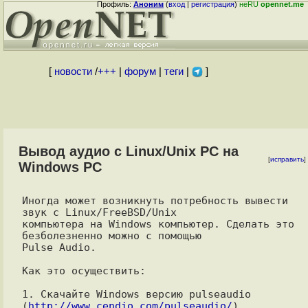
Профиль:
Аноним
(
вход
|
регистрация
)
неRU
opennet.me
[
новости
/
+++
|
форум
|
теги
|
]
Вывод аудио с Linux/Unix PC на
[
исправить
]
Windows PC
Иногда может возникнуть потребность вывести 
звук с Linux/FreeBSD/Unix

компьютера на Windows компьютер. Сделать это 
безболезненно можно с помощью

Pulse Audio.

Как это осуществить:

1. Скачайте Windows версию pulseaudio 
(
http://www.cendio.com/pulseaudio/
),
