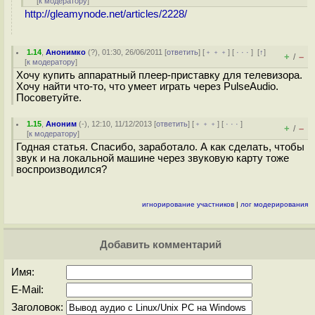
[
к модератору
]
http://gleamynode.net/articles/2228/
1.14
,
Анонимко
(
?
), 01:30, 26/06/2011 [
ответить
] [
﹢﹢﹢
] [
· · ·
]
[
↑
]
+
–
/
[
к модератору
]
Хочу купить аппаратный плеер-приставку для телевизора.
Хочу найти что-то, что умеет играть через PulseAudio.
Посоветуйте.
1.15
,
Аноним
(
-
), 12:10, 11/12/2013 [
ответить
] [
﹢﹢﹢
] [
· · ·
]
+
–
/
[
к модератору
]
Годная статья. Спасибо, заработало. А как сделать, чтобы
звук и на локальной машине через звуковую карту тоже
воспроизводился?
игнорирование участников
|
лог модерирования
Добавить комментарий
Имя:
E-Mail:
Заголовок: