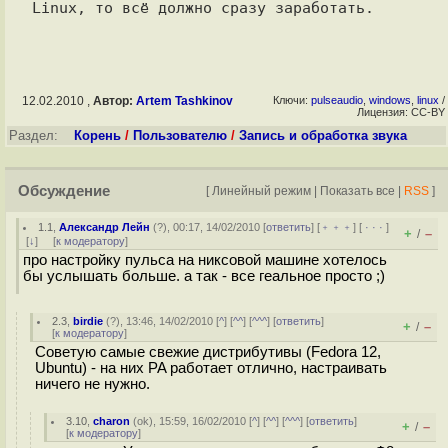
12.02.2010 ,
Автор:
Artem Tashkinov
Ключи:
pulseaudio
,
windows
,
linux
/
Лицензия: CC-BY
Раздел:
Корень
/
Пользователю
/
Запись и обработка звука
Обсуждение
[
Линейный режим
|
Показать все
|
RSS
]
1.1
,
Александр Лейн
(
?
), 00:17, 14/02/2010 [
ответить
] [
﹢﹢﹢
] [
· · ·
]
+
–
/
[
↓
] [
к модератору
]
про настройку пульса на никсовой машине хотелось
бы услышать больше. а так - все геальное просто ;)
2.3
,
birdie
(
?
), 13:46, 14/02/2010 [
^
] [
^^
] [
^^^
] [
ответить
]
+
–
/
[
к модератору
]
Советую самые свежие дистрибутивы (Fedora 12,
Ubuntu) - на них PA работает отлично, настраивать
ничего не нужно.
3.10
,
charon
(
ok
), 15:59, 16/02/2010 [
^
] [
^^
] [
^^^
] [
ответить
]
+
–
/
[
к модератору
]