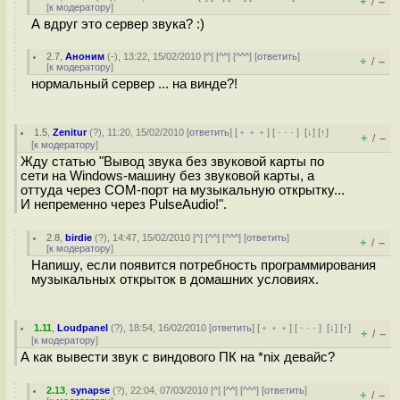
+
–
/
[
к модератору
]
А вдруг это сервер звука? :)
2.7
,
Аноним
(
-
), 13:22, 15/02/2010 [
^
] [
^^
] [
^^^
] [
ответить
]
+
–
/
[
к модератору
]
нормальный сервер ... на винде?!
1.5
,
Zenitur
(
?
), 11:20, 15/02/2010 [
ответить
] [
﹢﹢﹢
] [
· · ·
]
[
↓
] [
↑
]
+
–
/
[
к модератору
]
Жду статью "Вывод звука без звуковой карты по
сети на Windows-машину без звуковой карты, а
оттуда через COM-порт на музыкальную открытку...
И непременно через PulseAudio!".
2.8
,
birdie
(
?
), 14:47, 15/02/2010 [
^
] [
^^
] [
^^^
] [
ответить
]
+
–
/
[
к модератору
]
Напишу, если появится потребность программирования
музыкальных открыток в домашних условиях.
1.11
,
Loudpanel
(
?
), 18:54, 16/02/2010 [
ответить
] [
﹢﹢﹢
] [
· · ·
]
[
↓
] [
↑
]
+
–
/
[
к модератору
]
А как вывести звук с виндового ПК на *nix девайс?
2.13
,
synapse
(
?
), 22:04, 07/03/2010 [
^
] [
^^
] [
^^^
] [
ответить
]
+
–
/