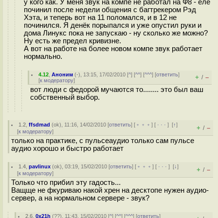
у кого как. У меня звук на компе не работал на Ф8 - еле
починил после недели общения с багтрекером Рэд
Хэта, и теперь вот на 11 поломался, и в 12 не
починился. Я денёк порыпался и уже опустил руки и
дома Линукс пока не запускаю - ну сколько же можно?
Ну есть же предел кривизне.
А вот на работе на более новом компе звук работает
нормально.
4.12
,
Аноним
(
-
), 13:15, 17/02/2010 [
^
] [
^^
] [
^^^
] [
ответить
]
+
–
/
[
к модератору
]
вот люди с федорой мучаются то........ это был ваш
собственный выбор.
1.2
,
ffsdmad
(
ok
), 11:16, 14/02/2010 [
ответить
] [
﹢﹢﹢
] [
· · ·
]
[
↑
]
+
–
/
[
к модератору
]
только на практике, с пульсеаудио только сам пульсе
аудио хорошо и быстро работает
1.4
,
pavlinux
(
ok
), 03:19, 15/02/2010 [
ответить
] [
﹢﹢﹢
] [
· · ·
]
[
↓
]
+
–
/
[
к модератору
]
Только что прибил эту гадость...
Ващще не фкуриваю накой хрен на десктопе нужен аудио-
сервер, а на нормальном сервере - звук?
2.6
,
0x21h
(
??
), 11:43, 15/02/2010 [
^
] [
^^
] [
^^^
] [
ответить
]