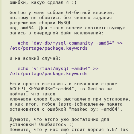
ошибки, какую сделал я :)

Gentoo у меня собран 64-битной версией, 
поэтому не обойтись без явного задания

разрешения сборки MySQL

под amd64. Для этого вносим соответствующую 
запись в очередной файл исключений:

   echo "dev-db/mysql-community ~amd64" >> 
и на всякий случай:

   echo "virtual/mysql ~amd64" >> 
Если просто выставить в командной строке 
ACCEPT_KEYWORDS="~amd64", то Gentoo не 
поймет, что такое 

ключевое слово было выставлено при установке, 
и как итог, любое (авто-)обновление пакета 

остановится с ошибкой "masked by: ~amd64".

Думаете, что этого уже достаточно для 
установки? Ошибаетесь :) 

Помните, что у нас ещё стоит версия 5.0? Так 