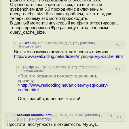
Странность заключается в том, что все тесты
sysbench'ем для 5.0 проходили с включенным
query_cache_size без таких проблем, так что гадаю
теперь, почему это могло происходить.
В данный момент линуксовый конфиг я оттестировал,
теперь проверяю на Фре разницу с отключенным
query_cache_size.
3.5
,
ws
(
ok
), 16:13, 30/09/2009 [
^
] [
^^
] [
^^^
] [
ответить
]
+
–
/
[
к модератору
]
Вот это возможно поможет вам понять причину
http://www.realcoding.net/articles/mysql-query-cache.html
4.6
,
Dyr
(
ok
), 16:32, 30/09/2009 [
^
] [
^^
] [
^^^
] [
ответить
]
+
–
/
[
к модератору
]
>Вот это возможно поможет вам понять
причину
>
http://www.realcoding.net/articles/mysql-query-
cache.html
Ого, спасибо, классная статья!
1.7
,
Капитан Анонимность
(
?
), 15:20, 02/10/2009 [
ответить
] [
﹢﹢﹢
]
+
–
/
[
· · ·
]
[
↓
] [
↑
] [
к модератору
]
Простота, доступность и открытость. MySQL.