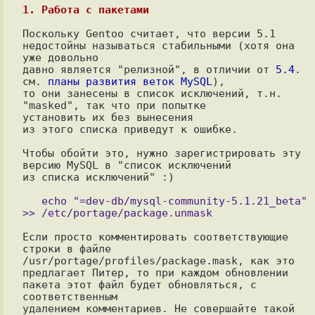
1. Работа с пакетами
Поскольку Gentoo считает, что версии 5.1 
недостойны называться стабильными (хотя она 
уже довольно 

давно является "релизной", в отличии от 
5.4
. 
см. 
планы развития веток MySQL
),

то они занесены в список исключений, т.н. 
"masked", так что при попытке

установить их без вынесения

из этого списка приведут к ошибке.

Чтобы обойти это, нужно зарегистрировать эту 
версию MySQL в "список исключений

из списка исключений" :)

   echo "=dev-db/mysql-community-5.1.21_beta" 
Если просто комментировать соответствующие 
строки в файле

/usr/portage/profiles/package.mask, как это

предлагает Питер, то при каждом обновлении 
пакета этот файл будет обновляться, с 
соответственным 

удалением комментариев. Не совершайте такой 