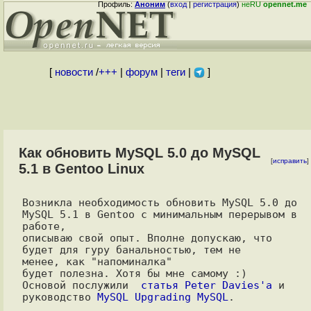
Профиль:
Аноним
(
вход
|
регистрация
)
неRU
opennet.me
[
новости
/
+++
|
форум
|
теги
|
]
Как обновить MySQL 5.0 до MySQL
[
исправить
]
5.1 в Gentoo Linux
Возникла необходимость обновить MySQL 5.0 до 
MySQL 5.1 в Gentoo с минимальным перерывом в 
работе, 

описываю свой опыт. Вполне допускаю, что 
будет для гуру банальностью, тем не

менее, как "напоминалка"

будет полезна. Хотя бы мне самому :)

Основой послужили  
статья Peter Davies'a
 и 
руководство 
MySQL Upgrading MySQL
.
