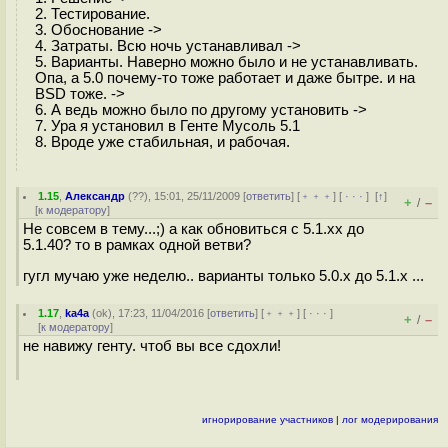
2. Тестирование.
3. Обоснование ->
4. Затраты. Всю ночь устанавливал ->
5. Варианты. Наверно можно было и не устанавливать.
Опа, а 5.0 почему-то тоже работает и даже бытре. и на
BSD тоже. ->
6. А ведь можно было по другому установить ->
7. Ура я установил в Генте Мусоль 5.1
8. Вроде уже стабильная, и рабочая.
1.15
,
Александр
(
??
), 15:01, 25/11/2009 [
ответить
] [
﹢﹢﹢
] [
· · ·
]
[
↑
]
+
–
/
[
к модератору
]
Не совсем в тему...;) а как обновиться с 5.1.xx до
5.1.40? то в рамках одной ветви?
гугл мучаю уже неделю.. варианты только 5.0.x до 5.1.x ...
1.17
,
ka4a
(
ok
), 17:23, 11/04/2016 [
ответить
] [
﹢﹢﹢
] [
· · ·
]
+
–
/
[
к модератору
]
не навижу генту. чтоб вы все сдохли!
игнорирование участников
|
лог модерирования