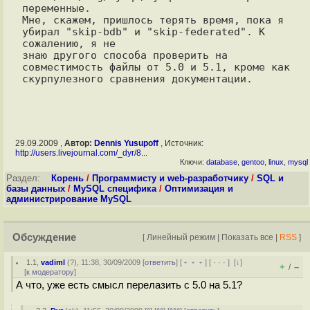
переменные. 

Мне, скажем, пришлось терять время, пока я 
убирал "skip-bdb" и "skip-federated". К 
сожалению, я не 

знаю другого способа проверить на 
совместимость файлы от 5.0 и 5.1, кроме как

29.09.2009 ,
Автор:
Dennis Yusupoff
, Источник:
http://users.livejournal.com/_dyr/8...
Ключи:
database
,
gentoo
,
linux
,
mysql
Раздел:
Корень
/
Программисту и web-разработчику
/
SQL и
базы данных
/
MySQL специфика
/
Оптимизация и
администрирование MySQL
Обсуждение
[
Линейный режим
|
Показать все
|
RSS
]
1.1
,
vadiml
(
?
), 11:38, 30/09/2009 [
ответить
] [
﹢﹢﹢
] [
· · ·
]
[
↓
]
+
–
/
[
к модератору
]
А что, уже есть смысл перелазить с 5.0 на 5.1?