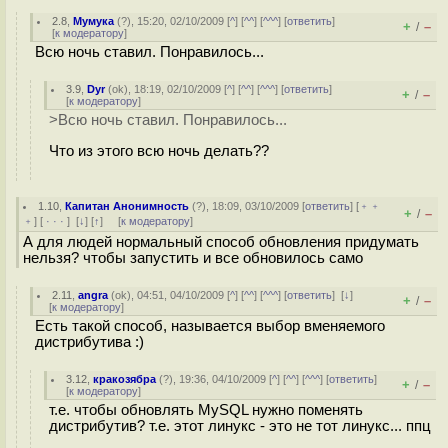
2.8
,
Мумука
(
?
), 15:20, 02/10/2009 [
^
] [
^^
] [
^^^
] [
ответить
]
+
–
/
[
к модератору
]
Всю ночь ставил. Понравилось...
3.9
,
Dyr
(
ok
), 18:19, 02/10/2009 [
^
] [
^^
] [
^^^
] [
ответить
]
+
–
/
[
к модератору
]
>Всю ночь ставил. Понравилось...
Что из этого всю ночь делать??
1.10
,
Капитан Анонимность
(
?
), 18:09, 03/10/2009 [
ответить
] [
﹢﹢
+
–
/
﹢
] [
· · ·
]
[
↓
] [
↑
] [
к модератору
]
А для людей нормальный способ обновления придумать
нельзя? чтобы запустить и все обновилось само
2.11
,
angra
(
ok
), 04:51, 04/10/2009 [
^
] [
^^
] [
^^^
] [
ответить
]
[
↓
]
+
–
/
[
к модератору
]
Есть такой способ, называется выбор вменяемого
дистрибутива :)
3.12
,
кракозябра
(
?
), 19:36, 04/10/2009 [
^
] [
^^
] [
^^^
] [
ответить
]
+
–
/
[
к модератору
]
т.е. чтобы обновлять MySQL нужно поменять
дистрибутив? т.е. этот линукс - это не тот линукс... ппц