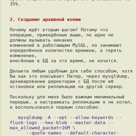
35%.

2. Создание архивной копии
Почему идёт вторым шагом? Потому что 
операции, приведённые выше, по идее не

должны вызывать никаких

изменений в работающем MySQL, но занимают 
определённое количество времени, а терять 
изменения, 

внесённые в БД за это время, не хочется.

Делаете любым удобным для себя способом, хотя 
бы как это описывает Питер, через mysqldump, 

архивирование директории с БД после её 
остановки или репликацию на другой сервер. 

Поскольку для меня было важным минимальный 
перерыв, а настраивать репликацию я не хотел, 

я воспользовался первым способом:

   mysqldump -A --opt --allow-keywords --
flush-logs --hex-blob --master-data --
max_allowed_packet=16M \

      --quote-names --default-character-