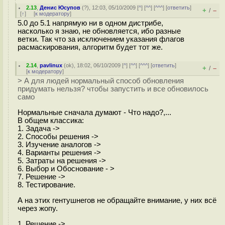
2.13
,
Денис Юсупов
(
?
), 12:03, 05/10/2009 [
^
] [
^^
] [
^^^
] [
ответить
]
+
–
/
[
↑
] [
к модератору
]
5.0 до 5.1 напрямую ни в одном дистрибе,
насколько я знаю, не обновляется, ибо разные
ветки. Так что за исключением указания флагов
расмаскирования, алгоритм будет тот же.
2.14
,
pavlinux
(
ok
), 18:02, 06/10/2009 [
^
] [
^^
] [
^^^
] [
ответить
]
+
–
/
[
к модератору
]
> А для людей нормальный способ обновления
придумать нельзя? чтобы запустить и все обновилось
само
Нормальные сначала думают - Что надо?,...
В общем классика:
1. Задача ->
2. Способы решения ->
3. Изучение аналогов ->
4. Варианты решения ->
5. Затраты на решения ->
6. Выбор и Обоснование - >
7. Решение ->
8. Тестирование.
А на этих гентушнегов не обращайте внимание, у них всё
через жопу.
1. Решение ->