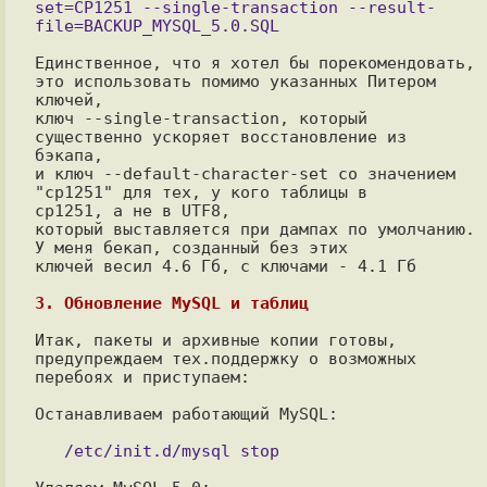
set=CP1251 --single-transaction --result-
Единственное, что я хотел бы порекомендовать, 
это использовать помимо указанных Питером 
ключей, 

ключ --single-transaction, который 
существенно ускоряет восстановление из 
бэкапа, 

и ключ --default-character-set со значением 
"cp1251" для тех, у кого таблицы в

cp1251, а не в UTF8,

который выставляется при дампах по умолчанию. 
У меня бекап, созданный без этих

ключей весил 4.6 Гб, с ключами - 4.1 Гб

3. Обновление MySQL и таблиц
Итак, пакеты и архивные копии готовы, 
предупреждаем тех.поддержку о возможных

перебоях и приступаем:

Останавливаем работающий MySQL:
