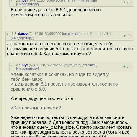
2.2
,
Dyr
(
ok
), 11:56, 30/09/2009 [
^
] [
^^
] [
^^^
] [
ответить
]
+
–
/
[
к модератору
]
В принципе да, есть. В 5.1 довольно много
изменений и она стабильная.
1.3
,
daevy
(
?
), 12:06, 30/09/2009 [
ответить
] [
﹢﹢﹢
] [
· · ·
]
[
↓
] [
↑
]
+
–
/
[
к модератору
]
лень копаться в ссылках, но я где то видел у тебя
бенчмарк где в версии 5.1 провал в производительности по
сравнению с 5.0. Как прокоментируете?
2.4
,
Dyr
(
ok
), 12:38, 30/09/2009 [
^
] [
^^
] [
^^^
] [
ответить
]
+
–
/
[
к модератору
]
>лень копаться в ссылках, но я где то видел у
тебя бенчмарк
>где в версии 5.1 провал в производительности по
сравнению с 5.0.
А в предыдущем посте и был
>Как прокоментируете?
Уже неделю гоняю тесты туда-сюда, чтобы выяснить
причину провала. :\ Для конфига под Linux выяснилось,
что виноват query_cache_size. Стоило закомментировать
его, как производительность резко возросла (хоть и всё
равно отстаёт по производительности от 5.0).