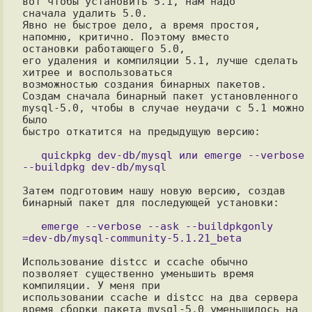
вот чтобы установить 5.1, нам надо

сначала удалить 5.0.

Явно не быстрое дело, а время простоя, 
напомню, критично. Поэтому вместо

остановки работающего 5.0,

его удаления и компиляции 5.1, лучше сделать 
хитрее и воспользоваться

возможностью создания бинарных пакетов.

Создам сначала бинарный пакет установленного 
mysql-5.0, чтобы в случае неудачи с 5.1 можно 
было 

быстро откатится на предыдущую версию:

   quickpkg dev-db/mysql или emerge --verbose 
Затем подготовим нашу новую версию, создав 
бинарный пакет для последующей установки:

   emerge --verbose --ask --buildpkgonly 
Использование distcc и ccache обычно 
позволяет существенно уменьшить время 
компиляции. У меня при 

использовании ccache и distcc на два сервера 
время сборки пакета mysql-5.0 уменьшилось на 