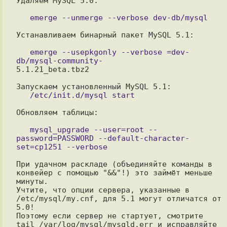
Удаляем MySQL 5.0:

Устанавливаем бинарный пакет MySQL 5.1:

   emerge --usepkgonly --verbose =dev-
5.1.21_beta.tbz2 

Обновляем таблицы:

   mysql_upgrade --user=root --
password=PASSWORD --default-character-
При удачном раскладе (объединяйте команды в 
конвейер с помощью "&&"!) это займёт меньше 
минуты. 

Учтите, что опции сервера, указанные в  
/etc/mysql/my.cnf, для 5.1 могут отличатся от 
5.0! 

Поэтому если сервер не стартует, смотрите 
tail /var/log/mysql/mysqld.err и исправляйте 