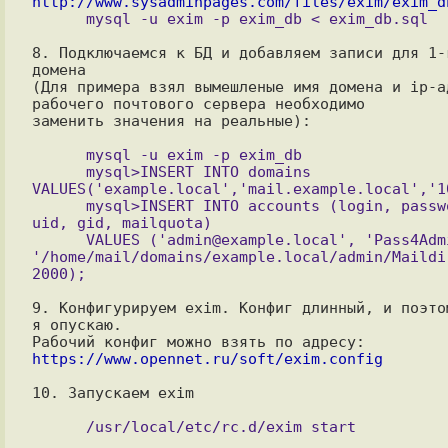
http://www.sysadminpages.com/files/exim/exim_d
8. Подключаемся к БД и добавляем записи для 1-г
домена

(Для примера взял вымешленые имя домена и ip-ад
рабочего почтового сервера необходимо 

заменить значения на реальные):

      mysql -u exim -p exim_db

      mysql>INSERT INTO domains 
VALUES('example.local','mail.example.local','10
      mysql>INSERT INTO accounts (login, password, maildir, 
uid, gid, mailquota) 

      VALUES ('admin@example.local', 'Pass4Admin', 
'/home/mail/domains/example.local/admin/Maildir
9. Конфигурируем exim. Конфиг длинный, и поэтом
я опускаю. 

Рабочий конфиг можно взять по адресу: 
https://www.opennet.ru/soft/exim.config
10. Запускаем exim
