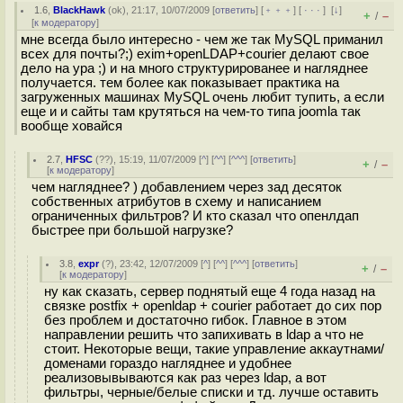
1.6
,
BlackHawk
(
ok
), 21:17, 10/07/2009 [
ответить
] [
﹢﹢﹢
] [
· · ·
]
[
↓
]
+
–
/
[
к модератору
]
мне всегда было интересно - чем же так MySQL приманил
всех для почты?;) exim+openLDAP+courier делают свое
дело на ура ;) и на много структурированее и нагляднее
получается. тем более как показывает практика на
загруженных машинах MySQL очень любит тупить, а если
еще и и сайты там крутяться на чем-то типа joomla так
вообще ховайся
2.7
,
HFSC
(
??
), 15:19, 11/07/2009 [
^
] [
^^
] [
^^^
] [
ответить
]
+
–
/
[
к модератору
]
чем нагляднее? ) добавлением через зад десяток
собственных атрибутов в схему и написанием
ограниченных фильтров? И кто сказал что опенлдап
быстрее при большой нагрузке?
3.8
,
expr
(
?
), 23:42, 12/07/2009 [
^
] [
^^
] [
^^^
] [
ответить
]
+
–
/
[
к модератору
]
ну как сказать, сервер поднятый еще 4 года назад на
связке postfix + openldap + courier работает до сих пор
без проблем и достаточно гибок. Главное в этом
направлении решить что запихивать в ldap а что не
стоит. Некоторые вещи, такие управление аккаутнами/
доменами гораздо нагляднее и удобнее
реализовывываются как раз через ldap, а вот
фильтры, черные/белые списки и тд. лучше оставить