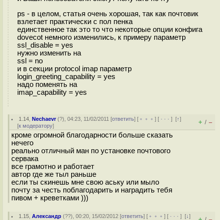
ps - в целом, статья очень хорошая, так как почтовик
взлетает практически с пол пенка
единственное так это то что некоторые опции конфига
dovecot немного изменились, к примеру параметр
ssl_disable = yes
нужно изменить на
ssl = no
и в секции protocol imap параметр
login_greeting_capability = yes
надо поменять на
imap_capability = yes
1.14
,
Nechaevr
(
?
), 04:23, 11/02/2011 [
ответить
] [
﹢﹢﹢
] [
· · ·
]
[
↑
]
+
–
/
[
к модератору
]
кроме огромной благодарности больше сказать
нечего
реально отличный ман по установке почтового
сервака
все грамотно и работает
автор где же тыл раньше
если ты скинешь мне свою аську или мыло
почту за честь поблагодарить и наградить тебя
пивом + креветками )))
1.15
,
Александр
(
??
), 00:20, 15/02/2012 [
ответить
] [
﹢﹢﹢
] [
· · ·
]
[
↓
]
+
–
/