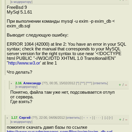
[
к модератору
]
FreeBsd 9
MySql 5.1.61
При выполнении команды mysql -u exim -p exim_db <
exim_db.sql
Выводит следующую ошибку:
ERROR 1064 (42000) at line 2: You have an error in your SQL
syntax; check the manual that corresponds to your MySQL
server version for the right syntax to use near '<!DOCTYPE
html PUBLIC "-//W3C//DTD XHTML 1.0 Transitional//EN"
"
http://www.w3.or
' at line 1
Что делать?
2.16
,
Александр
(
??
), 00:35, 15/02/2012 [
^
] [
^^
] [
^^^
] [
ответить
]
+
–
/
[
к модератору
]
Понятно, файла там уже нет, подсовывается отлуп
от сервера.
Где взять?
1.17
,
Сергей
(
??
), 22:00, 04/06/2012 [
ответить
] [
﹢﹢﹢
] [
· · ·
]
[
↓
] [
↑
]
+
–
/
[
к модератору
]
помогите скачать дамп базы по ссылке