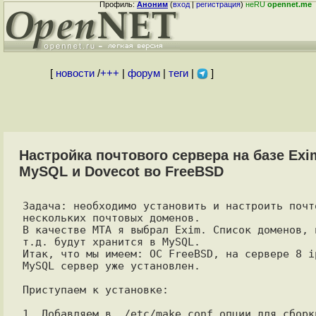
Профиль:
Аноним
(
вход
|
регистрация
)
неRU
opennet.me
[
новости
/
+++
|
форум
|
теги
|
]
Настройка почтового сервера на базе Exi
MySQL и Dovecot во FreeBSD
Задача: необходимо установить и настроить почто
нескольких почтовых доменов. 

В качестве МТА я выбрал Exim. Список доменов, п
т.д. будут хранится в MySQL.

Итак, что мы имеем: ОС FreeBSD, на сервере 8 ip
MySQL сервер уже установлен. 

Приступаем к установке:

1. Добавляем в  /etc/make.conf опции для сборки