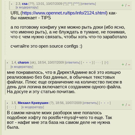
2.3
,
csa
(
??
), 13:01, 10/07/2009 [
^
] [
^^
] [
^^^
] [
ответить
]
+
–
/
[
к модератору
]
URL (
https://www.opennet.ru/tips/info/2124.shtml
) как-
бы намекает - TIPS
а по готовому конфигу уже можно рыть доки (ибо ясно,
что именно рыть), а не блуждать в тумане, не понимая,
что с чем нужно связать, чтобы хоть что-то заработало
считайте это open source configs :)
1.4
,
charon
(
ok
), 18:54, 10/07/2009 [
ответить
] [
﹢﹢﹢
] [
· · ·
]
[
↑
]
+
–
/
[
к модератору
]
мне понравилось, что в ДиректАдмине всё это изящно
реализовано без баз данных, в обычных текстовых
файлах. Плюс еще ограничение на количество писем в
день для логина включается созданием одного файла.
На досуге и эту статью почитаю.
1.5
,
Михаил Кривушин
(
?
), 18:56, 10/07/2009 [
ответить
] [
﹢﹢﹢
]
+
–
/
[
· · ·
]
[
к модератору
]
В самом начале моих разборок мне попалось
подобное хофту по postfix+mysql+чего то еще. Так
вот - нафиг мне эта база на самом деле не нужна
была.