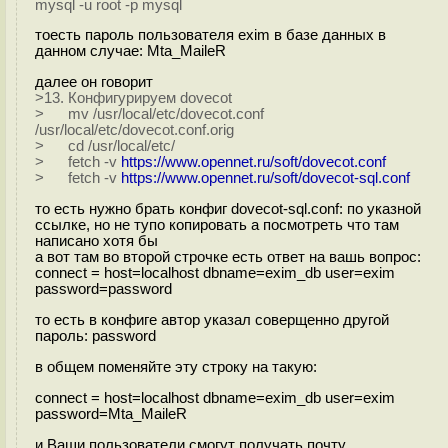
mysql -u root -p mysql
тоесть пароль пользователя exim в базе данных в
данном случае: Mta_MaileR
далее он говорит
>13. Конфигурируем dovecot
> mv /usr/local/etc/dovecot.conf
/usr/local/etc/dovecot.conf.orig
> cd /usr/local/etc/
> fetch -v
https://www.opennet.ru/soft/dovecot.conf
> fetch -v
https://www.opennet.ru/soft/dovecot-sql.conf
то есть нужно брать конфиг dovecot-sql.conf: по указной
ссылке, но не тупо копировать а посмотреть что там
написано хотя бы
а вот там во второй строчке есть ответ на вашь вопрос:
connect = host=localhost dbname=exim_db user=exim
password=password
то есть в конфиге автор указал соверщенно другой
пароль: password
в общем поменяйте эту строку на такую:
connect = host=localhost dbname=exim_db user=exim
password=Mta_MaileR
и Ваши пользователи смогут получать почту