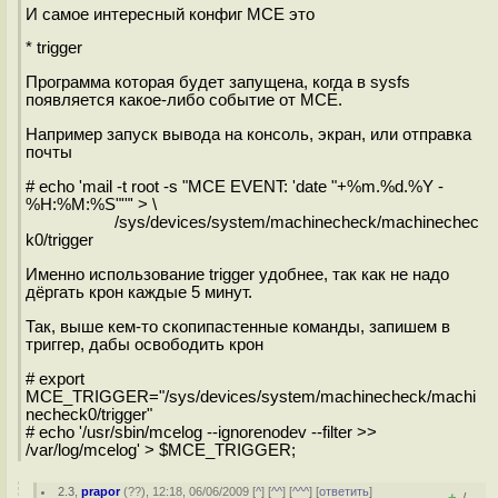
И самое интересный конфиг MCE это
* trigger
Программа которая будет запущена, когда в sysfs
появляется какое-либо событие от MCE.
Например запуск вывода на консоль, экран, или отправка
почты
# echo 'mail -t root -s "MCE EVENT: 'date "+%m.%d.%Y -
%H:%M:%S"'"' > \
/sys/devices/system/machinecheck/machinechec
k0/trigger
Именно использование trigger удобнее, так как не надо
дёргать крон каждые 5 минут.
Так, выше кем-то скопипастенные команды, запишем в
триггер, дабы освободить крон
# export
MCE_TRIGGER="/sys/devices/system/machinecheck/machi
necheck0/trigger"
# echo '/usr/sbin/mcelog --ignorenodev --filter >>
/var/log/mcelog' > $MCE_TRIGGER;
2.3
,
prapor
(
??
), 12:18, 06/06/2009 [
^
] [
^^
] [
^^^
] [
ответить
]
+
–