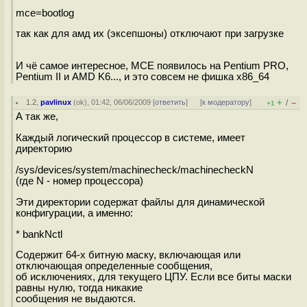
mce=bootlog
так как для амд их (эксепшоны) отключают при загрузке
И чё самое интересное, MCE появилось на Pentium PRO,
Pentium II и AMD K6..., и это совсем не фишка x86_64
+
–
1.2
,
pavlinux
(
ok
), 01:42, 06/06/2009 [
ответить
]
[
к модератору
]
/
+1
А так же,
Каждый логический процессор в системе, имеет
директорию
/sys/devices/system/machinecheck/machinecheckN
(где N - номер процессора)
Эти директории содержат файлы для динамической
конфигурации, а именно:
* bankNctl
Содержит 64-х битную маску, включающая или
отключающая определенные сообщения,
об исключениях, для текущего ЦПУ. Если все биты маски
равны нулю, тогда никакие
сообщения не выдаются.