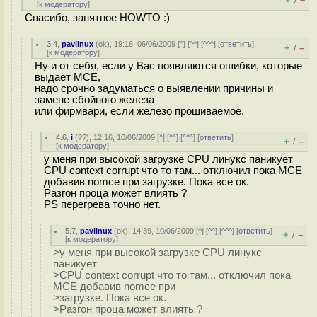
/
[
к модератору
]
Спасибо, занятное HOWTO :)
3.4
,
pavlinux
(
ok
), 19:16, 06/06/2009 [
^
] [
^^
] [
^^^
] [
ответить
]
+
–
/
[
к модератору
]
Ну и от себя, если у Вас появляются ошибки, которые
выдаёт MCE,
надо срочно задуматься о выявлении причины и
замене сбойного железа
или фирмвари, если железо прошиваемое.
4.6
,
i
(
??
), 12:16, 10/06/2009 [
^
] [
^^
] [
^^^
] [
ответить
]
+
–
/
[
к модератору
]
у меня при высокой загрузке CPU линукс паникует
CPU context corrupt что то там... отключил пока MCE
добавив nomce при загрузке. Пока все ок.
Разгон проца может влиять ?
PS перегрева точно нет.
5.7
,
pavlinux
(
ok
), 14:39, 10/06/2009 [
^
] [
^^
] [
^^^
] [
ответить
]
+
–
/
[
к модератору
]
>у меня при высокой загрузке CPU линукс
паникует
>CPU context corrupt что то там... отключил пока
MCE добавив nomce при
>загрузке. Пока все ок.
>Разгон проца может влиять ?