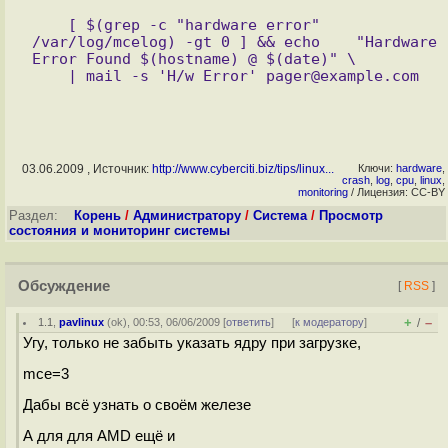
    [ $(grep -c "hardware error" 
/var/log/mcelog) -gt 0 ] && echo    "Hardware 
Error Found $(hostname) @ $(date)" \ 

03.06.2009 , Источник:
http://www.cyberciti.biz/tips/linux...
Ключи:
hardware
,
crash
,
log
,
cpu
,
linux
,
monitoring
/ Лицензия: CC-BY
Раздел:
Корень
/
Администратору
/
Система
/
Просмотр
состояния и мониторинг системы
Обсуждение
[
RSS
]
+
–
1.1
,
pavlinux
(
ok
), 00:53, 06/06/2009 [
ответить
]
[
к модератору
]
/
Угу, только не забыть указать ядру при загрузке,
mce=3
Дабы всё узнать о своём железе
А для для AMD ещё и