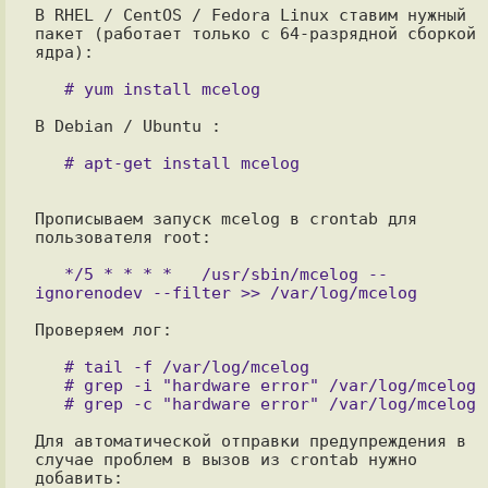
В RHEL / CentOS / Fedora Linux ставим нужный 
пакет (работает только с 64-разрядной сборкой 
ядра):

В Debian / Ubuntu :

Прописываем запуск mcelog в crontab для 
пользователя root:

   */5 * * * *   /usr/sbin/mcelog --
Проверяем лог:

   # tail -f /var/log/mcelog

   # grep -i "hardware error" /var/log/mcelog

Для автоматической отправки предупреждения в 
случае проблем в вызов из crontab нужно 
добавить:
