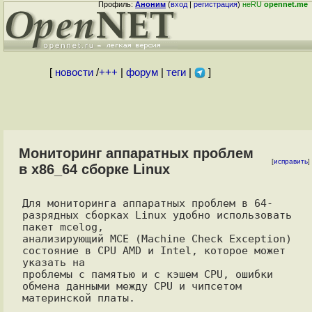
Профиль:
Аноним
(
вход
|
регистрация
)
неRU
opennet.me
[
новости
/
+++
|
форум
|
теги
|
]
Мониторинг аппаратных проблем
[
исправить
]
в x86_64 сборке Linux
Для мониторинга аппаратных проблем в 64-
разрядных сборках Linux удобно использовать 
пакет mcelog,

анализирующий MCE (Machine Check Exception) 
состояние в CPU AMD и Intel, которое может 
указать на 

проблемы с памятью и с кэшем CPU, ошибки 
обмена данными между CPU и чипсетом 
материнской платы.
