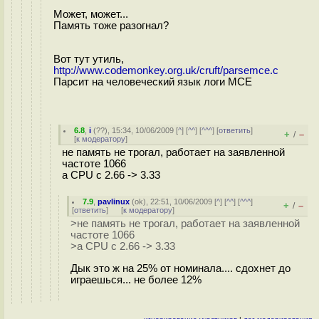
Может, может...
Память тоже разогнал?
Вот тут утиль,
http://www.codemonkey.org.uk/cruft/parsemce.c
Парсит на человеческий язык логи МСЕ
6.8
,
i
(
??
), 15:34, 10/06/2009 [
^
] [
^^
] [
^^^
] [
ответить
]
+
–
/
[
к модератору
]
не память не трогал, работает на заявленной
частоте 1066
а CPU c 2.66 -> 3.33
7.9
,
pavlinux
(
ok
), 22:51, 10/06/2009 [
^
] [
^^
] [
^^^
]
+
–
/
[
ответить
]
[
к модератору
]
>не память не трогал, работает на заявленной
частоте 1066
>а CPU c 2.66 -> 3.33
Дык это ж на 25% от номинала.... сдохнет до
играешься... не более 12%