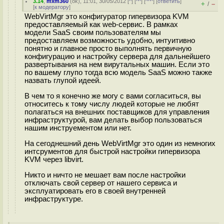
3.14
,
mxm360
(
ok
), 11:01, 30/05/2012 [
^
] [
^^
] [
^^^
] [
ответить
]
+
–
/
[
к модератору
]
WebVirtMgr это конфигуратор гипервизора KVM
предоставляемый как web-сервис. В рамках
модели SaaS своим пользователям мы
предоставляем возможность удобно, интуитивно
понятно и главное просто выполнять первичную
конфигурацию и настройку сервера для дальнейшего
развертывания на нем вирутальных машин. Если это
по вашему глупо тогда всю модель SaaS можно также
назвать глупой идеей.
В чем то я конечно же могу с вами согласиться, вы
относитесь к тому числу людей которые не любят
полагаться на внешних поставщиков для управления
инфраструктурой, вам делать выбор пользоваться
нашим инструементом или нет.
На сегоднешний день WebVirtMgr это один из немногих
интсрументов для быстрой настройки гипервизора
KVM через libvirt.
Никто и ничто не мешает вам после настройки
отключать свой сервер от нашего сервиса и
эксплуатировать его в своей внутренней
инфраструктуре.