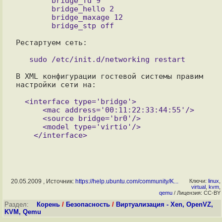
        bridge_fd 9

        bridge_hello 2

        bridge_maxage 12

Рестартуем сеть:

В XML конфигурации гостевой системы правим 
настройки сети на:

  <interface type='bridge'>

      <mac address='00:11:22:33:44:55'/>

      <source bridge='br0'/>

      <model type='virtio'/>

20.05.2009 , Источник:
https://help.ubuntu.com/community/K...
Ключи:
linux
,
virtual
,
kvm
,
qemu
/ Лицензия: CC-BY
Раздел:
Корень
/
Безопасность
/
Виртуализация - Xen, OpenVZ,
KVM, Qemu