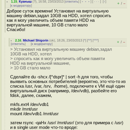
1.15
,
Куаныш
(
?
), 16:58, 23/03/2013 [
ответить
] [
﹢﹢﹢
] [
· · ·
]
[
↑
]
+
–
/
[
к модератору
]
Доброе суток времени! Установил на виртуальную
машину debian,задал 10GB на HDD, хотел спросить
как я могу увеличить объем памяти HDD на
виртуальной машине, 10 GB стало мало
Спасибо!
2.16
,
Michael Shigorin
(
ok
), 18:26, 23/03/2013 [
^
] [
^^
] [
^^^
]
+
–
/
[
ответить
]
[
к модератору
]
> Установил на виртуальную машину debian,задал
10GB на HDD, хотел
> спросить как я могу увеличить объем памяти
HDD на виртуальной машине,
> 10 GB стало мало
Сделайте du -shcx /[^dspr]* | sort -h для того, чтобы
выявить основных потребителей (вероятно, это что-то из
списка /usr, /var, /srv, /home), подключите к VM ещё один
виртуальный диск (например, /dev/vdb), разбейте его
fdisk, далее, скажем,
mkfs.ext4 /dev/vdb1
mkdir /mnt/usr
mount /dev/vdb1 /mnt/usr
затем rsync -qaHx /usr/ /mnt/usr/ (это для примера с /usr)
и в single user mode что-то вроде: