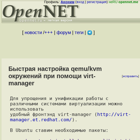
Профиль:
Аноним
(
вход
|
регистрация
)
неRU
opennet.me
[
новости
/
+++
|
форум
|
теги
|
]
Быстрая настройка qemu/kvm
окружений при помощи virt-
[
исправить
]
manager
Для упрощения и унификации работы с 
различными системами виртуализации можно 
использовать 

удобный фронтэнд virt-manager (
http://virt-
manager.et.redhat.com/
).

В Ubuntu ставим необходимые пакеты:
