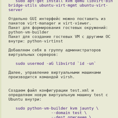
   sudo apt-get install kvm qemu libvirt-bin 
bridge-utils ubuntu-virt-mgmt ubuntu-virt-
Отдельно GUI интерфейс можно поставить из 
пакетов virt-manager и virt-viewer.

Пакет для формирования гостевых окружений: 
python-vm-builder

Пакет для создание гостевых VM с другими ОС 
внутри: python-virtinst

Добавляем себя в группу администраторов 
виртуальных серверов:

Далее, управление виртуальными машинами 
производится командой virsh.

Создаем файл конфигурации test.xml и 
определяем новую виртуальную машину test c 
Ubuntu внутри:

   sudo python-vm-builder kvm jaunty \

                  --domain test \

                  --dest описание \
