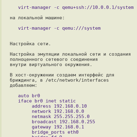
на локальной машине:

Настройка сети.

Настройка эмуляции локальной сети и создания 
полноценного сетевого соединения

внутри виртуального окружения.

В хост-окружении создаем интерфейс для 
бриждинга, в /etc/network/interfaces 
добавляем:

   auto br0

   iface br0 inet static

        address 192.168.0.10

        network 192.168.0.0

        netmask 255.255.255.0

        broadcast 192.168.0.255

        gateway 192.168.0.1

        bridge_ports eth0
