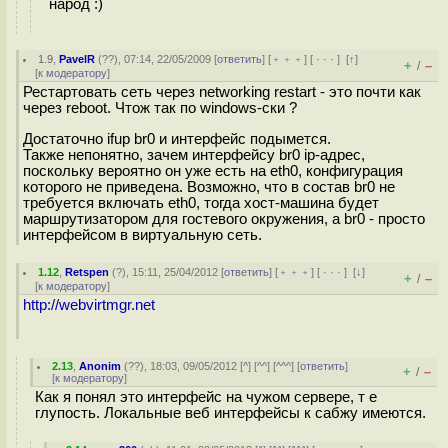
народ :)
1.9
,
PavelR
(
??
), 07:14, 22/05/2009 [
ответить
] [
﹢﹢﹢
] [
· · ·
]
[
↑
]
+
–
/
[
к модератору
]
Рестартовать сеть через networking restart - это почти как
через reboot. Чтож так по windows-ски ?
Достаточно ifup br0 и интерфейс подымется.
Также непонятно, зачем интерфейсу br0 ip-адрес,
поскольку вероятно он уже есть на eth0, конфигурация
которого не приведена. Возможно, что в состав br0 не
требуется включать eth0, тогда хост-машина будет
маршрутизатором для гостевого окружения, а br0 - просто
интерфейсом в виртуальную сеть.
1.12
,
Retspen
(
?
), 15:11, 25/04/2012 [
ответить
] [
﹢﹢﹢
] [
· · ·
]
[
↓
]
+
–
/
[
к модератору
]
http://webvirtmgr.net
2.13
,
Anonim
(
??
), 18:03, 09/05/2012 [
^
] [
^^
] [
^^^
] [
ответить
]
+
–
/
[
к модератору
]
Как я понял это интерфейс на чужом сервере, т е
глупость. Локальные веб интерфейсы к сабжу имеются.