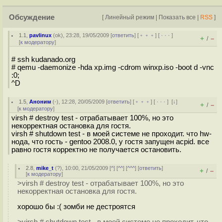
Обсуждение
[
Линейный режим
|
Показать все
|
RSS
]
1.1
,
pavlinux
(
ok
), 23:28, 19/05/2009 [
ответить
] [
﹢﹢﹢
] [
· · ·
]
+
–
/
[
к модератору
]
# ssh kudanado.org
# qemu -daemonize -hda xp.img -cdrom winxp.iso -boot d -vnc
:0;
^D
1.5
,
Аноним
(
-
), 12:28, 20/05/2009 [
ответить
] [
﹢﹢﹢
] [
· · ·
]
[
↓
]
+
–
/
[
к модератору
]
virsh # destroy test - отрабатывает 100%, но это
некорректная остановка для гостя.
virsh # shutdown test - в моей системе не проходит. что hw-
нода, что гость - gentoo 2008.0, у гостя запущен acpid. все
равно гостя корректно не получается остановить.
2.8
,
mike_t
(
?
), 10:00, 21/05/2009 [
^
] [
^^
] [
^^^
] [
ответить
]
+
–
/
[
к модератору
]
>virsh # destroy test - отрабатывает 100%, но это
некорректная остановка для гостя.
хорошо бы :( зомби не дестроятся
>virsh # shutdown test - в моей системе не проходит. что