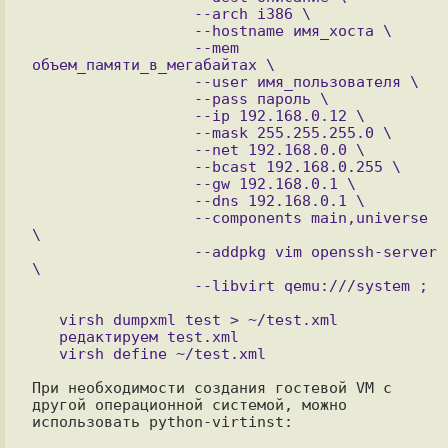
                  --arch i386 \

                  --hostname имя_хоста \

                  --mem 
объем_памяти_в_мегабайтах \

                  --user имя_пользователя \

                  --pass пароль \

                  --ip 192.168.0.12 \

                  --mask 255.255.255.0 \

                  --net 192.168.0.0 \

                  --bcast 192.168.0.255 \

                  --gw 192.168.0.1 \

                  --dns 192.168.0.1 \

                  --components main,universe 
\

                  --addpkg vim openssh-server 
\

   virsh dumpxml test > ~/test.xml

   редактируем test.xml

При необходимости создания гостевой VM с 
другой операционной системой, можно

использовать python-virtinst:
