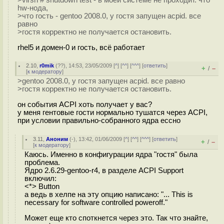
hw-нода,
>что гость - gentoo 2008.0, у гостя запущен acpid. все
равно
>гостя корректно не получается остановить.
rhel5 и домен-0 и гость, всё работает
2.10
,
r0mik
(
??
), 14:53, 23/05/2009 [
^
] [
^^
] [
^^^
] [
ответить
]
+
–
/
[
к модератору
]
>gentoo 2008.0, у гостя запущен acpid. все равно
>гостя корректно не получается остановить.
он события ACPI хоть получает у вас?
у меня гентовые гости нормально тушатся через ACPI,
при условии правильно-собранного ядра ессно
3.11
,
Аноним
(
-
), 13:42, 01/06/2009 [
^
] [
^^
] [
^^^
] [
ответить
]
+
–
/
[
к модератору
]
Каюсь. Именно в конфигурации ядра "гостя" была
проблема.
Ядро 2.6.29-gentoo-r4, в разделе ACPI Support
включил:
<*> Button
а ведь в хелпе на эту опцию написано: "... This is
necessary for software controlled poweroff."
Может еще кто споткнется через это. Так что знайте,