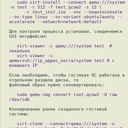
   sudo virt-install --connect qemu:///system 
-n test -r 512 -f test.qcow2 -s 12 \

      -c test_inst.iso --vnc --noautoconsole 
--os-type linux --os-variant ubuntuJaunty --
Для контроля процесса установки, соединяемся 
GUI интрфейсом:

   virt-viewer -c qemu:///system test  # 
локально

   virt-viewer -c 
qemu+ssh://ip_адрес_хоста/system test # с 
Если необходимо, чтобы гостевая ОС работала в 
отдельном разделе диска, то

файловый образ нужно сконвертировать:

   sudo qemu-img convert root.qcow2 -O raw 
Клонирование ранее созданного гостевой 
системы:

   virt-clone --connect=qemu:///system -o 