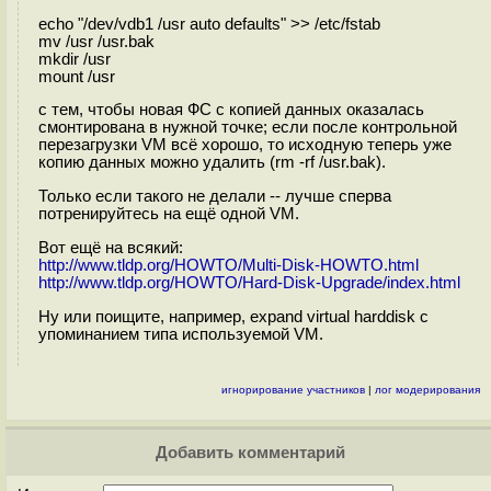
echo "/dev/vdb1 /usr auto defaults" >> /etc/fstab
mv /usr /usr.bak
mkdir /usr
mount /usr
с тем, чтобы новая ФС с копией данных оказалась
смонтирована в нужной точке; если после контрольной
перезагрузки VM всё хорошо, то исходную теперь уже
копию данных можно удалить (rm -rf /usr.bak).
Только если такого не делали -- лучше сперва
потренируйтесь на ещё одной VM.
Вот ещё на всякий:
http://www.tldp.org/HOWTO/Multi-Disk-HOWTO.html
http://www.tldp.org/HOWTO/Hard-Disk-Upgrade/index.html
Ну или поищите, например, expand virtual harddisk с
упоминанием типа используемой VM.
игнорирование участников
|
лог модерирования
Добавить комментарий