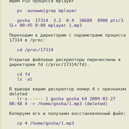
Ищем PID процесса mplayer

   gosha  17314  3.2  0.4  38680  8908 pts/3  
Переходим в директорию с параметрами процесса 
Открытые файловые дескрипторы перечислены в 
директории fd (/proc/17314/fd).

   cd fd

В выводе видим дескриптор номер 4 с признаком 
   lr-x------ 1 gosha gosha 64 2009-02-27 