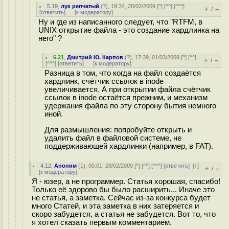
5.19
,
лук репчатый
(
?
), 19:34, 28/02/2009 [
^
] [
^^
] [
^^^
]
+
–
/
[
ответить
]
[
к модератору
]
Ну и где из написанного следует, что "RTFM, в
UNIX открытие файла - это создание хардлинка на
него" ?
6.21
,
Дмитрий Ю. Карпов
(
?
), 17:39, 01/03/2009 [
^
] [
^^
]
+
–
/
[
^^^
] [
ответить
]
[
к модератору
]
Разница в том, что когда на файл создаётся
хардлинк, счётчик ссылок в inode
увеличивается. А при открытии файла счётчик
ссылок в inode остаётся прежним, и механизм
удержания файла по эту сторону бытия немного
иной.
Для размышления: попробуйте открыть и
удалить файл в файловой системе, не
поддерживающей хардлинки (например, в FAT).
4.12
,
Аноним
(
1
), 00:01, 28/02/2009 [
^
] [
^^
] [
^^^
] [
ответить
]
[
↑
]
+
–
/
[
к модератору
]
Я - юзер, а не программер. Статья хорошая, спасибо!
Только её здорово бы было расширить... Иначе это
не статья, а заметка. Сейчас из-за конкурса будет
много Статей, и эта заметка в них затеряется и
скоро забудется, а статья не забудется. Вот то, что
я хотел сказать первым комментарием.