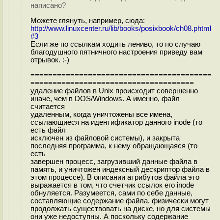
написано?
Можете глянуть, например, сюда:
http://www.linuxcenter.ru/lib/books/posixbook/ch08.phtml
#3
Если же по ссылкам ходить лениво, то по случаю
благодушного пятничного настроения приведу вам
отрывок. :-)
=========================================
=====================================
удаление файлов в Unix происходит совершенно
иначе, чем в DOS/Windows. А именно, файл
считается
удаленным, когда уничтожены все имена,
ссылающиеся на идентификатор данного inode (то
есть файл
исключен из файловой системы), и закрыта
последняя программа, к нему обращающаяся (то
есть
завершен процесс, загрузивший данные файла в
память, и уничтожен индексный дескриптор файла в
этом процессе). В описании атрибутов файла это
выражается в том, что счетчик ссылок его inode
обнуляется. Разумеется, сами по себе данные,
составляющие содержание файла, физически могут
продолжать существовать на диске, но для системы
они уже недоступны. А поскольку содержание