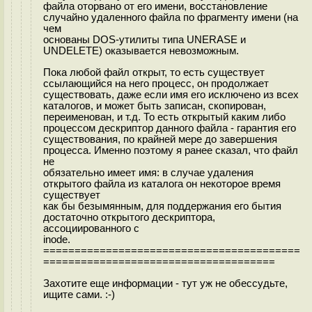
файла оторвано от его имени, восстановление
случайно удаленного файла по фрагменту имени (на
чем
основаны DOS-утилиты типа UNERASE и
UNDELETE) оказывается невозможным.
Пока любой файл открыт, то есть существует
ссылающийся на него процесс, он продолжает
существовать, даже если имя его исключено из всех
каталогов, и может быть записан, скопирован,
переименован, и т.д. То есть открытый каким либо
процессом дескриптор данного файла - гарантия его
существования, по крайней мере до завершения
процесса. Именно поэтому я ранее сказал, что файл
не
обязательно имеет имя: в случае удаления
открытого файла из каталога он некоторое время
существует
как бы безымянным, для поддержания его бытия
достаточно открытого дескриптора,
ассоциированного с
inode.
=========================================
=====================================
Захотите еще информации - тут уж не обессудьте,
ищите сами. :-)