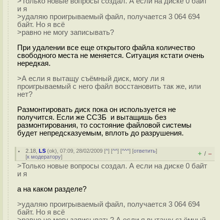
>Только новые вопросы создал. А если на диске 0 байт
и я
>удаляю проигрываемый файл, получается 3 064 694
байт. Но я всё
>равно не могу записывать?
При удалении все еще открытого файла количество
свободного места не меняется. Ситуация кстати очень
нередкая.
>А если я вытащу съёмный диск, могу ли я
проигрываемый с него файл восстановить так же, или
нет?
Размонтировать диск пока он используется не
получится. Если же ССЗБ и вытащишь без
размонтирования, то состояние файловой системы
будет непредсказуемым, вплоть до разрушения.
2.18
,
LS
(
ok
), 07:09, 28/02/2009 [
^
] [
^^
] [
^^^
] [
ответить
]
+
–
/
[
к модератору
]
>Только новые вопросы создал. А если на диске 0 байт
и я
а на каком разделе?
>удаляю проигрываемый файл, получается 3 064 694
байт. Но я всё
>равно не могу записывать? А если я вытащу съёмный