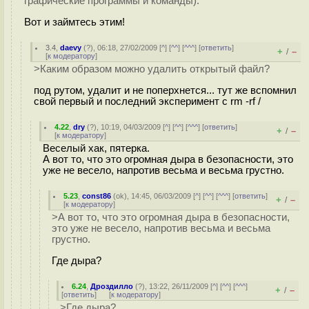
графические программы и команды).
Вот и займтесь этим!
3.4
,
daevy
(
?
), 06:18, 27/02/2009 [
^
] [
^^
] [
^^^
] [
ответить
]
+
–
/
[
к модератору
]
>Каким образом можно удалить открытый файл?
под рутом, удалит и не поперхнется... тут же вспомнил
свой первый и последний эксперимент с rm -rf /
4.22
,
dry
(
?
), 10:19, 04/03/2009 [
^
] [
^^
] [
^^^
] [
ответить
]
+
–
/
[
к модератору
]
Веселый хак, пятерка.
А вот то, что это огромная дыра в безопасности, это
уже не весело, напротив весьма и весьма грустно.
5.23
,
const86
(
ok
), 14:45, 06/03/2009 [
^
] [
^^
] [
^^^
] [
ответить
]
+
–
/
[
к модератору
]
>А вот то, что это огромная дыра в безопасности,
это уже не весело, напротив весьма и весьма
грустно.
Где дыра?
6.24
,
Дроздилло
(
?
), 13:22, 26/11/2009 [
^
] [
^^
] [
^^^
]
+
–
/
[
ответить
]
[
к модератору
]
>Где дыра?