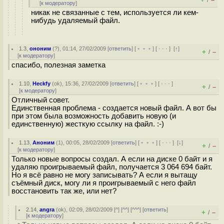
/
[
к модератору
]
никак не связанные с тем, используется ли кем-
нибудь удаляемый файл.
1.3
,
ононим
(
?
), 01:14, 27/02/2009 [
ответить
] [
﹢﹢﹢
] [
· · ·
]
[
↑
]
+
–
/
[
к модератору
]
спасибо, полезная заметка
1.10
,
Heckfy
(
ok
), 15:36, 27/02/2009 [
ответить
] [
﹢﹢﹢
] [
· · ·
]
+
–
/
[
к модератору
]
Отличный совет.
Единственная проблема - создается новый файл. А вот бы
при этом была возможность добавить новую (и
единственную) жесткую ссылку на файл. :-)
1.13
,
Аноним
(
1
), 00:05, 28/02/2009 [
ответить
] [
﹢﹢﹢
] [
· · ·
]
[
↓
]
+
–
/
[
к модератору
]
Только новые вопросы создал. А если на диске 0 байт и я
удаляю проигрываемый файл, получается 3 064 694 байт.
Но я всё равно не могу записывать? А если я вытащу
съёмный диск, могу ли я проигрываемый с него файл
восстановить так же, или нет?
2.14
,
angra
(
ok
), 02:09, 28/02/2009 [
^
] [
^^
] [
^^^
] [
ответить
]
+
–
/
[
к модератору
]