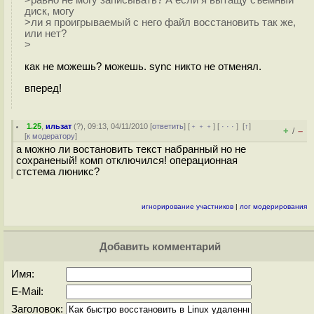
диск, могу
>ли я проигрываемый с него файл восстановить так же,
или нет?
>
как не можешь? можешь. sync никто не отменял.
вперед!
1.25
,
ильзат
(
?
), 09:13, 04/11/2010 [
ответить
] [
﹢﹢﹢
] [
· · ·
]
[
↑
]
+
–
/
[
к модератору
]
а можно ли востановить текст набранный но не
сохраненый! комп отключился! операционная
стстема люникс?
игнорирование участников
|
лог модерирования
Добавить комментарий
Имя:
E-Mail:
Заголовок: