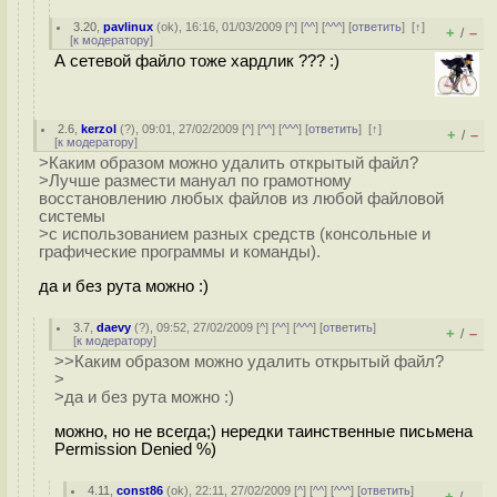
3.20
,
pavlinux
(
ok
), 16:16, 01/03/2009 [
^
] [
^^
] [
^^^
] [
ответить
]
[
↑
]
+
–
/
[
к модератору
]
А сетевой файло тоже хардлик ??? :)
2.6
,
kerzol
(
?
), 09:01, 27/02/2009 [
^
] [
^^
] [
^^^
] [
ответить
]
[
↑
]
+
–
/
[
к модератору
]
>Каким образом можно удалить открытый файл?
>Лучше размести мануал по грамотному
восстановлению любых файлов из любой файловой
системы
>с использованием разных средств (консольные и
графические программы и команды).
да и без рута можно :)
3.7
,
daevy
(
?
), 09:52, 27/02/2009 [
^
] [
^^
] [
^^^
] [
ответить
]
+
–
/
[
к модератору
]
>>Каким образом можно удалить открытый файл?
>
>да и без рута можно :)
можно, но не всегда;) нередки таинственные письмена
Permission Denied %)
4.11
,
const86
(
ok
), 22:11, 27/02/2009 [
^
] [
^^
] [
^^^
] [
ответить
]
+
–