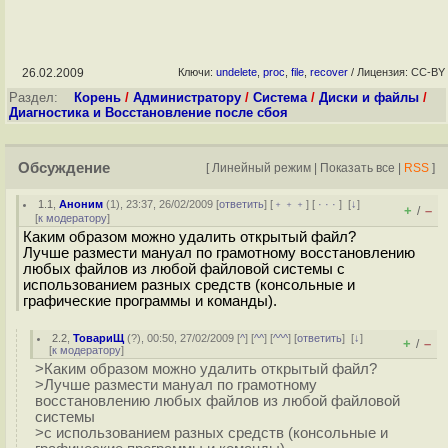
26.02.2009
Ключи:
undelete
,
proc
,
file
,
recover
/ Лицензия: CC-BY
Раздел:
Корень
/
Администратору
/
Система
/
Диски и файлы
/
Диагностика и Восстановление после сбоя
Обсуждение
[
Линейный режим
|
Показать все
|
RSS
]
1.1
,
Аноним
(
1
), 23:37, 26/02/2009 [
ответить
] [
﹢﹢﹢
] [
· · ·
]
[
↓
]
+
–
/
[
к модератору
]
Каким образом можно удалить открытый файл?
Лучше размести мануал по грамотному восстановлению
любых файлов из любой файловой системы с
использованием разных средств (консольные и
графические программы и команды).
2.2
,
ТовариЩ
(
?
), 00:50, 27/02/2009 [
^
] [
^^
] [
^^^
] [
ответить
]
[
↓
]
+
–
/
[
к модератору
]
>Каким образом можно удалить открытый файл?
>Лучше размести мануал по грамотному
восстановлению любых файлов из любой файловой
системы
>с использованием разных средств (консольные и