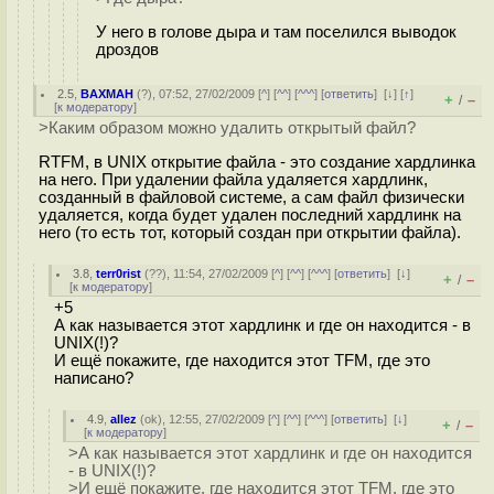
У него в голове дыра и там поселился выводок
дроздов
2.5
,
BAXMAH
(
?
), 07:52, 27/02/2009 [
^
] [
^^
] [
^^^
] [
ответить
]
[
↓
] [
↑
]
+
–
/
[
к модератору
]
>Каким образом можно удалить открытый файл?
RTFM, в UNIX открытие файла - это создание хардлинка
на него. При удалении файла удаляется хардлинк,
созданный в файловой системе, а сам файл физически
удаляется, когда будет удален последний хардлинк на
него (то есть тот, который создан при открытии файла).
3.8
,
terr0rist
(
??
), 11:54, 27/02/2009 [
^
] [
^^
] [
^^^
] [
ответить
]
[
↓
]
+
–
/
[
к модератору
]
+5
А как называется этот хардлинк и где он находится - в
UNIX(!)?
И ещё покажите, где находится этот TFM, где это
написано?
4.9
,
allez
(
ok
), 12:55, 27/02/2009 [
^
] [
^^
] [
^^^
] [
ответить
]
[
↓
]
+
–
/
[
к модератору
]
>А как называется этот хардлинк и где он находится
- в UNIX(!)?
>И ещё покажите, где находится этот TFM, где это