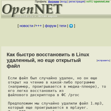
Профиль:
Аноним
(
вход
|
регистрация
)
неRU
opennet.me
[
новости
/
+++
|
форум
|
теги
|
]
Как быстро восстановить в Linux
удаленный, но еще открытый
[
исправить
]
файл
Если файл был случайно удален, но он еще 
открыт на чтение в какой-либо программе

(например, проигрывается в медиа-плеере), то 
его легко восстановить из

файлового дескриптора в ФС /proc

Предположим мы случайно удалили файл 1.mp3, 
который еще проигрывается в mplayer.
