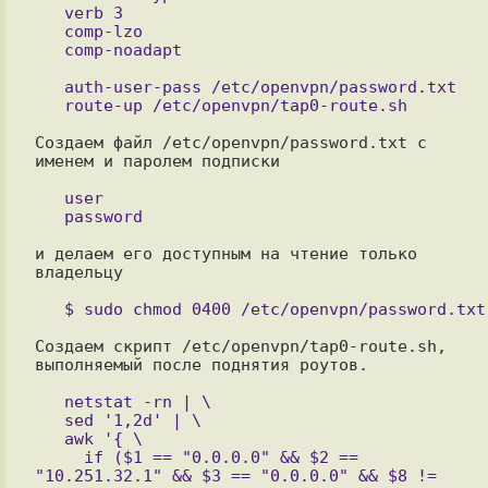
   verb 3

   comp-lzo

   comp-noadapt

   auth-user-pass /etc/openvpn/password.txt

Создаем файл /etc/openvpn/password.txt с 
именем и паролем подписки

   user

и делаем его доступным на чтение только 
владельцу

Создаем скрипт /etc/openvpn/tap0-route.sh, 
выполняемый после поднятия роутов.

   netstat -rn | \

   sed '1,2d' | \

   awk '{ \

     if ($1 == "0.0.0.0" && $2 == 
"10.251.32.1" && $3 == "0.0.0.0" && $8 != 