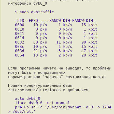
интерфейсе dvb0_0

   -PID--FREQ-----BANDWIDTH-BANDWIDTH-

   0000    10 p/s     1 kb/s    15 kbit

   0010     0 p/s     0 kb/s     1 kbit

   0011     0 p/s     0 kb/s     1 kbit

   0014     0 p/s     0 kb/s     1 kbit

   0032    60 p/s    11 kb/s    90 kbit

   003c    10 p/s     1 kb/s    15 kbit

   003d    31 p/s     5 kb/s    47 kbit

Если программа ничего не выводит, то проблемы 
могут быть в неправильных

параметрах или "заснула" спутниковая карта.

Правим конфигурационный файл 
/etc/network/interfaces и добавляем

   auto dvb0_0

   iface dvb0_0 inet manual

   pre-up sh -c '/usr/bin/dvbnet -a 0 -p 1234 
> /dev/null'
