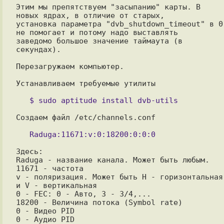
Этим мы препятствуем "засыпанию" карты. В 
новых ядрах, в отличие от старых, 

установка параметра "dvb_shutdown_timeout" в 0 
не помогает и потому надо выставлять 

заведомо большое значение таймаута (в 
секундах).

Перезагружаем компьютер.

Устанавливаем требуемые утилиты

Создаем файл /etc/channels.conf

Здесь:

Raduga - название канала. Может быть любым.

11671 - частота

v - поляризация. Может быть H - горизонтальная 
и V - вертикальная

0 - FEC: 0 - Авто, 3 - 3/4,...

18200 - Величина потока (Symbol rate)

0 - Видео PID

0 - Аудио PID
