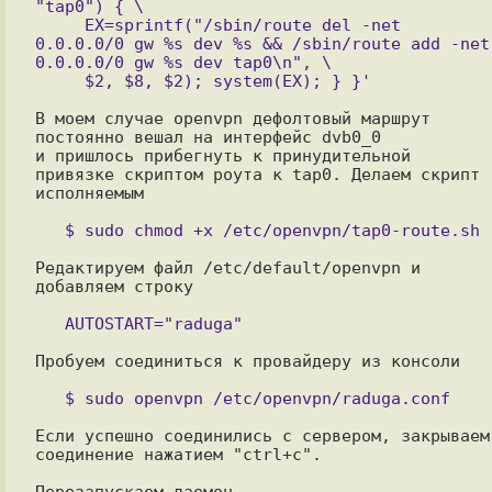
"tap0") { \

     EX=sprintf("/sbin/route del -net 
0.0.0.0/0 gw %s dev %s && /sbin/route add -net 
0.0.0.0/0 gw %s dev tap0\n", \

В моем случае openvpn дефолтовый маршрут 
постоянно вешал на интерфейс dvb0_0 

и пришлось прибегнуть к принудительной 
привязке скриптом роута к tap0. Делаем скрипт 
исполняемым

Редактируем файл /etc/default/openvpn и 
добавляем строку

Пробуем соединиться к провайдеру из консоли

Если успешно соединились с сервером, закрываем 
соединение нажатием "ctrl+c".

Перезапускаем даемон
