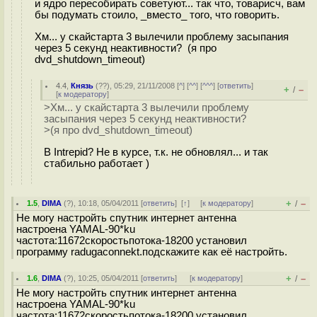
и ядро пересобирать советуют... так что, товарисч, вам
бы подумать стоило, _вместо_ того, что говорить.
Хм... у скайстарта 3 вылечили проблему засыпания
через 5 секунд неактивности? (я про
dvd_shutdown_timeout)
4.4
,
Князь
(
??
), 05:29, 21/11/2008 [
^
] [
^^
] [
^^^
] [
ответить
]
+
–
/
[
к модератору
]
>Хм... у скайстарта 3 вылечили проблему
засыпания через 5 секунд неактивности?
>(я про dvd_shutdown_timeout)
В Intrepid? Не в курсе, т.к. не обновлял... и так
стабильно работает )
+
–
1.5
,
DlMA
(
?
), 10:18, 05/04/2011 [
ответить
]
[
↑
] [
к модератору
]
/
Не могу настройть спутник интернет антенна
настроена YAMAL-90*ku
частота:11672скоростьпотока-18200 установил
программу radugaconnekt.подскажите как её настройть.
+
–
1.6
,
DlMA
(
?
), 10:25, 05/04/2011 [
ответить
]
[
к модератору
]
/
Не могу настройть спутник интернет антенна
настроена YAMAL-90*ku
частота:11672скоростьпотока-18200 установил