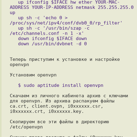
   up ifconfig $IFACE hw ether YOUR-MAC-
ADDRESS YOUR-IP-ADDRESS netmask 255.255.255.0 
up

   up sh -c 'echo 0 > 
/proc/sys/net/ipv4/conf/dvb0_0/rp_filter'

   up sh -c '/usr/bin/szap -c 
/etc/channels.conf -n 1 -x'

   down ifconfig $IFACE down

Теперь приступим к установке и настройке 
openvpn

Установим openvpn

Скачаем из личного кабинета архив с ключами 
для openvpn. Из архива распакуем файлы 

ca.crt, client.ovpn, i0xxxxxx.csr, 
i0xxxxxx.crt, i0xxxxxx.key.

Скопируем все эти файлы в директорию 
/etc/openvpn
