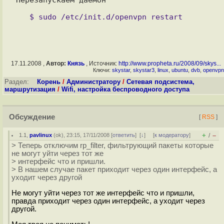
17.11.2008 ,
Автор:
Князь
, Источник:
http://www.propheta.ru/2008/09/skys...
Ключи:
skystar
,
skystar3
,
linux
,
ubuntu
,
dvb
,
openvpn
Раздел:
Корень
/
Администратору
/
Сетевая подсистема,
маршрутизация
/
Wifi, настройка беспроводного доступа
Обсуждение
[
RSS
]
+
–
1.1
,
pavlinux
(
ok
), 23:15, 17/11/2008 [
ответить
]
[
↓
] [
к модератору
]
/
> Теперь отключим rp_filter, фильтрующий пакеты которые
не могут уйти через тот же
> интерфейс что и пришли.
> В нашем случае пакет приходит через один интерфейс, а
уходит через другой
Не могут уйти через тот же интерфейс что и пришли,
правда приходит через один интерфейс, а уходит через
другой.