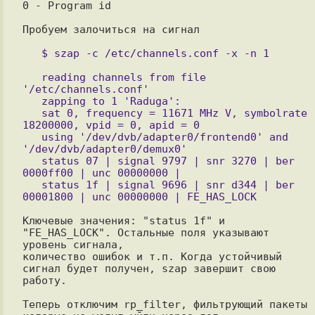
0 - Program id

Пробуем залочиться на сигнал

   $ szap -c /etc/channels.conf -x -n 1

   reading channels from file 
'/etc/channels.conf'

   zapping to 1 'Raduga':

   sat 0, frequency = 11671 MHz V, symbolrate 
18200000, vpid = 0, apid = 0

   using '/dev/dvb/adapter0/frontend0' and 
'/dev/dvb/adapter0/demux0'

   status 07 | signal 9797 | snr 3270 | ber 
0000ff00 | unc 00000000 |

   status 1f | signal 9696 | snr d344 | ber 
Ключевые значения: "status 1f" и 
"FE_HAS_LOCK". Остальные поля указывают 
уровень сигнала, 

количество ошибок и т.п. Когда устойчивый 
сигнал будет получен, szap завершит свою 
работу.

Теперь отключим rp_filter, фильтрующий пакеты 