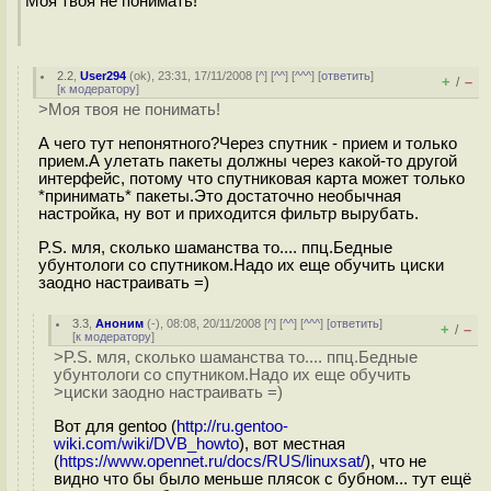
Моя твоя не понимать!
2.2
,
User294
(
ok
), 23:31, 17/11/2008 [
^
] [
^^
] [
^^^
] [
ответить
]
+
–
/
[
к модератору
]
>Моя твоя не понимать!
А чего тут непонятного?Через спутник - прием и только
прием.А улетать пакеты должны через какой-то другой
интерфейс, потому что спутниковая карта может только
*принимать* пакеты.Это достаточно необычная
настройка, ну вот и приходится фильтр вырубать.
P.S. мля, сколько шаманства то.... ппц.Бедные
убунтологи со спутником.Надо их еще обучить циски
заодно настраивать =)
3.3
,
Аноним
(
-
), 08:08, 20/11/2008 [
^
] [
^^
] [
^^^
] [
ответить
]
+
–
/
[
к модератору
]
>P.S. мля, сколько шаманства то.... ппц.Бедные
убунтологи со спутником.Надо их еще обучить
>циски заодно настраивать =)
Вот для gentoo (
http://ru.gentoo-
wiki.com/wiki/DVB_howto
), вот местная
(
https://www.opennet.ru/docs/RUS/linuxsat/
), что не
видно что бы было меньше плясок с бубном... тут ещё