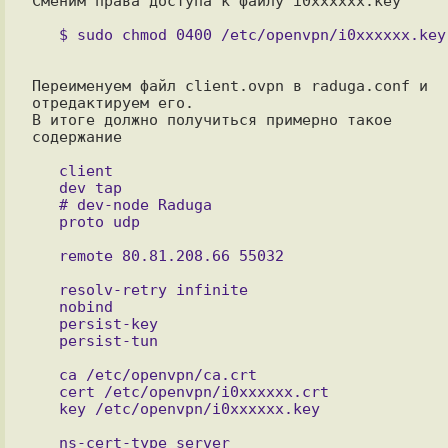
Сменим права доступа к файлу i0xxxxxx.key

Переименуем файл client.ovpn в raduga.conf и 
отредактируем его. 

В итоге должно получиться примерно такое 
содержание

   client

   dev tap

   # dev-node Raduga

   proto udp

   remote 80.81.208.66 55032

   resolv-retry infinite

   nobind

   persist-key

   persist-tun

   ca /etc/openvpn/ca.crt

   cert /etc/openvpn/i0xxxxxx.crt

   key /etc/openvpn/i0xxxxxx.key

   ns-cert-type server
