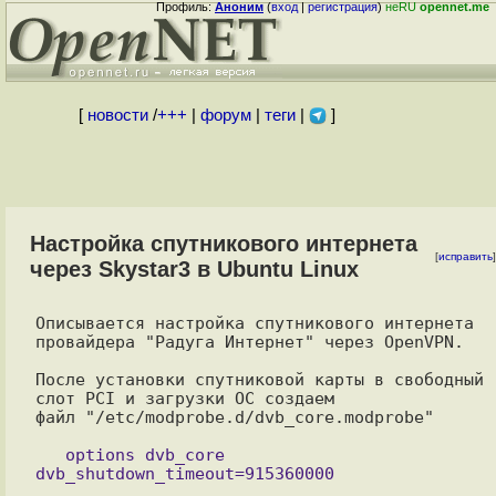
Профиль:
Аноним
(
вход
|
регистрация
)
неRU
opennet.me
[
новости
/
+++
|
форум
|
теги
|
]
Настройка спутникового интернета
[
исправить
]
через Skystar3 в Ubuntu Linux
Описывается настройка спутникового интернета 
провайдера "Радуга Интернет" через OpenVPN.

После установки спутниковой карты в свободный 
слот PCI и загрузки ОС создаем

файл "/etc/modprobe.d/dvb_core.modprobe"

   options dvb_core 