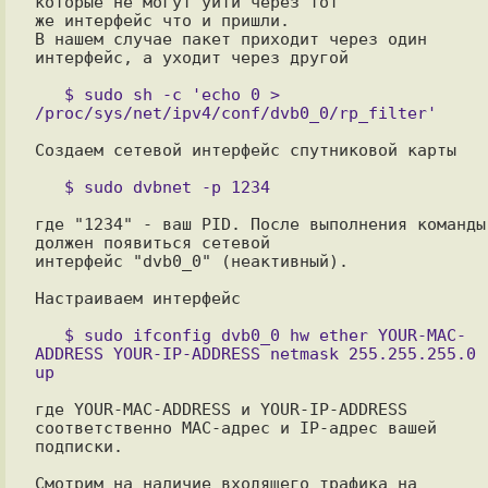
которые не могут уйти через тот

же интерфейс что и пришли.

В нашем случае пакет приходит через один 
интерфейс, а уходит через другой 

   $ sudo sh -c 'echo 0 > 
Создаем сетевой интерфейс спутниковой карты

где "1234" - ваш PID. После выполнения команды 
должен появиться сетевой

интерфейс "dvb0_0" (неактивный).

Настраиваем интерфейс

   $ sudo ifconfig dvb0_0 hw ether YOUR-MAC-
ADDRESS YOUR-IP-ADDRESS netmask 255.255.255.0 
где YOUR-MAC-ADDRESS и YOUR-IP-ADDRESS 
соответственно MAC-адрес и IP-адрес вашей 
подписки.

Смотрим на наличие входящего трафика на 