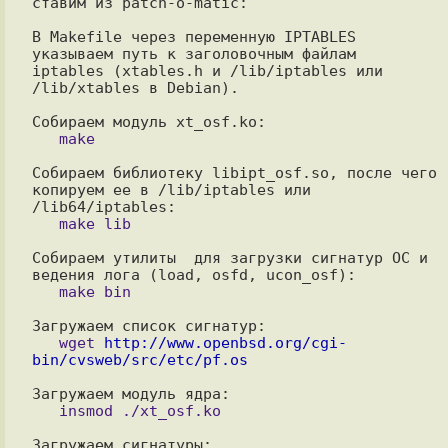
ставим из patch-o-matic:

В Makefile через переменную IPTABLES 
указываем путь к заголовочным файлам

iptables (xtables.h и /lib/iptables или 
/lib/xtables в Debian).

Собираем библиотеку libipt_osf.so, после чего 
копируем ее в /lib/iptables или 
Собираем утилиты  для загрузки сигнатур ОС и 
   wget 
http://www.openbsd.org/cgi-
bin/cvsweb/src/etc/pf.os