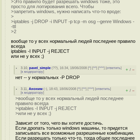
>Это правило будет разрешать windows тоже, это
просто для логгирования всего. Чтобы
>запретить windows, нужно написать что-то вроде:
>
>iptables -j DROP -i INPUT -p tcp -m osg --genre Windows -
-ttl
>2
вообще то у всех нормальный людей последнее правило
всегда
iptables -I INPUT -j REJECT
или не у всех ;)
3.10
,
pavel_simple
(
??
), 16:34, 18/06/2008 [
^
] [
^^
] [
^^^
] [
ответить
]
+
–
/
[
к модератору
]
нет -- у нормальных -P DROP
3.11
,
Аноним
(
-
), 18:43, 18/06/2008 [
^
] [
^^
] [
^^^
] [
ответить
]
+
–
/
[
к модератору
]
>вообще то у всех нормальный людей последнее
правило всегда
>iptables -I INPUT -j REJECT
>или не у всех ;)
Зависит от того, чего вы хотите достичь.
Если дропать только windows машины, то придется
записывать все возможные разрешенные комбинации.
Если разрешать только что-то, тогда общее последнее