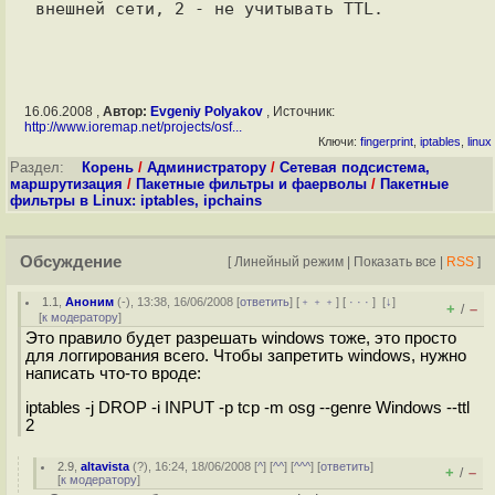
16.06.2008 ,
Автор:
Evgeniy Polyakov
, Источник:
http://www.ioremap.net/projects/osf...
Ключи:
fingerprint
,
iptables
,
linux
Раздел:
Корень
/
Администратору
/
Сетевая подсистема,
маршрутизация
/
Пакетные фильтры и фаерволы
/
Пакетные
фильтры в Linux: iptables, ipchains
Обсуждение
[
Линейный режим
|
Показать все
|
RSS
]
1.1
,
Аноним
(
-
), 13:38, 16/06/2008 [
ответить
] [
﹢﹢﹢
] [
· · ·
]
[
↓
]
+
–
/
[
к модератору
]
Это правило будет разрешать windows тоже, это просто
для логгирования всего. Чтобы запретить windows, нужно
написать что-то вроде:
iptables -j DROP -i INPUT -p tcp -m osg --genre Windows --ttl
2
2.9
,
altavista
(
?
), 16:24, 18/06/2008 [
^
] [
^^
] [
^^^
] [
ответить
]
+
–
/
[
к модератору
]