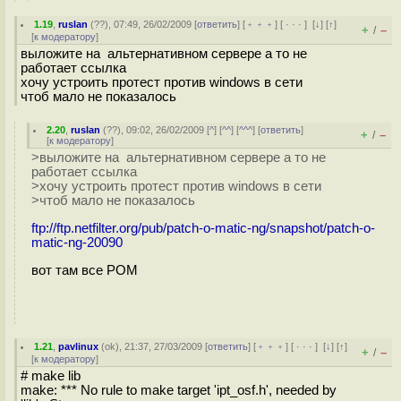
1.19
,
ruslan
(
??
), 07:49, 26/02/2009 [
ответить
] [
﹢﹢﹢
] [
· · ·
]
[
↓
] [
↑
]
+
–
/
[
к модератору
]
выложите на альтернативном сервере а то не
работает ссылка
хочу устроить протест против windows в сети
чтоб мало не показалось
2.20
,
ruslan
(
??
), 09:02, 26/02/2009 [
^
] [
^^
] [
^^^
] [
ответить
]
+
–
/
[
к модератору
]
>выложите на альтернативном сервере а то не
работает ссылка
>хочу устроить протест против windows в сети
>чтоб мало не показалось
ftp://ftp.netfilter.org/pub/patch-o-matic-ng/snapshot/patch-o-
matic-ng-20090
вот там все POM
1.21
,
pavlinux
(
ok
), 21:37, 27/03/2009 [
ответить
] [
﹢﹢﹢
] [
· · ·
]
[
↓
] [
↑
]
+
–
/
[
к модератору
]
# make lib
make: *** No rule to make target 'ipt_osf.h', needed by