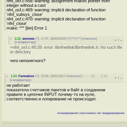
nfnl_osf.c:458: warning: assignment makes pointer from
integer without a cast
nfnl_osf.c:469: warning: implicit declaration of function
'nfnl_subsys_close'
nfnl_osf.c:470: warning: implicit declaration of function
'nfnl_close'
make: *** [bin] Error 1
2.22
,
аноним
(
?
), 17:47, 28/03/2009 [
^
] [
^^
] [
^^^
] [
ответить
]
+
–
/
[
к модератору
]
>nfnl_osf.c:45:39: error: libnfnetlink/libnfnetlink.h: No such file
or directory
чего непонятного?
1.23
,
Farmaleon
(
?
), 10:09, 29/01/2017 [
ответить
] [
﹢﹢﹢
] [
· · ·
]
[
↑
]
+
–
/
[
к модератору
]
не работает
показатели счетчиков пакетов и байт в созданном
правиле в цепочке INPUT почему-то на нуле,
соответственно и логирование не происходит.
игнорирование участников
|
лог модерирования