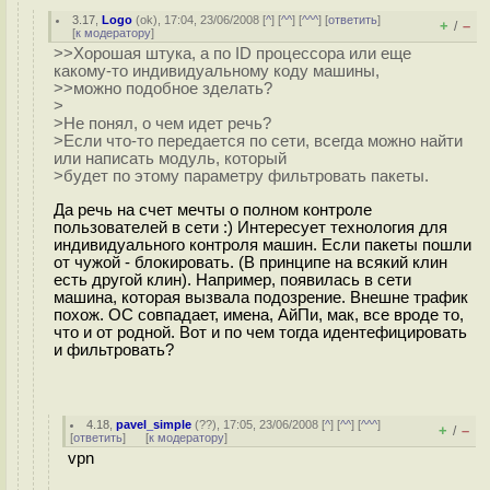
3.17
,
Logo
(
ok
), 17:04, 23/06/2008 [
^
] [
^^
] [
^^^
] [
ответить
]
+
–
/
[
к модератору
]
>>Хорошая штука, а по ID процессора или еще
какому-то индивидуальному коду машины,
>>можно подобное зделать?
>
>Не понял, о чем идет речь?
>Если что-то передается по сети, всегда можно найти
или написать модуль, который
>будет по этому параметру фильтровать пакеты.
Да речь на счет мечты о полном контроле
пользователей в сети :) Интересует технология для
индивидуального контроля машин. Если пакеты пошли
от чужой - блокировать. (В принципе на всякий клин
есть другой клин). Например, появилась в сети
машина, которая вызвала подозрение. Внешне трафик
похож. ОС совпадает, имена, АйПи, мак, все вроде то,
что и от родной. Вот и по чем тогда идентефицировать
и фильтровать?
4.18
,
pavel_simple
(
??
), 17:05, 23/06/2008 [
^
] [
^^
] [
^^^
]
+
–
/
[
ответить
]
[
к модератору
]
vpn