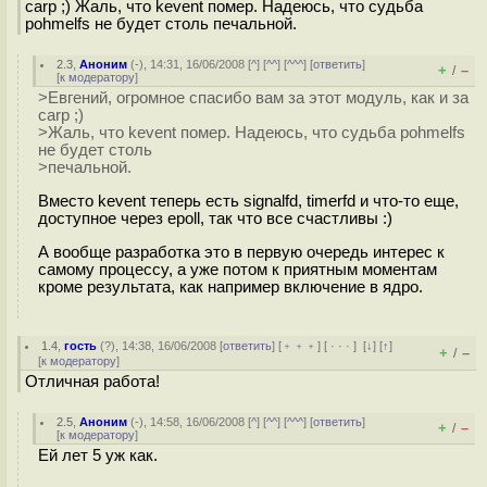
carp ;) Жаль, что kevent помер. Надеюсь, что судьба
pohmelfs не будет столь печальной.
2.3
,
Аноним
(
-
), 14:31, 16/06/2008 [
^
] [
^^
] [
^^^
] [
ответить
]
+
–
/
[
к модератору
]
>Евгений, огромное спасибо вам за этот модуль, как и за
carp ;)
>Жаль, что kevent помер. Надеюсь, что судьба pohmelfs
не будет столь
>печальной.
Вместо kevent теперь есть signalfd, timerfd и что-то еще,
доступное через epoll, так что все счастливы :)
А вообще разработка это в первую очередь интерес к
самому процессу, а уже потом к приятным моментам
кроме результата, как например включение в ядро.
1.4
,
гость
(
?
), 14:38, 16/06/2008 [
ответить
] [
﹢﹢﹢
] [
· · ·
]
[
↓
] [
↑
]
+
–
/
[
к модератору
]
Отличная работа!
2.5
,
Аноним
(
-
), 14:58, 16/06/2008 [
^
] [
^^
] [
^^^
] [
ответить
]
+
–
/
[
к модератору
]
Ей лет 5 уж как.