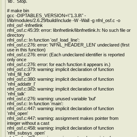
'lib'. Stop.
# make bin
gcc -DIPTABLES_VERSION=\"1.3.8\" -
I/lib/modules/2.6.29/build/include -W -Wall -g nfnl_osf.c -o
nfnl_osf -lnfnetlink
nfnl_osf.c:45:39: error: libnfnetlink/libnfnetlink.h: No such file or
directory
nfnl_osf.c: In function 'osf_load_line':
nfnl_osf.c:276: error: 'NFNL_HEADER_LEN' undeclared (first
use in this function)
nfnl_osf.c:276: error: (Each undeclared identifier is reported
only once
nfnl_osf.c:276: error: for each function it appears in.)
nfnl_osf.c:379: warning: implicit declaration of function
'nfnl_fill_hdr'
nfnl_osf.c:380: warning: implicit declaration of function
'nfnl_addattr_l'
nfnl_osf.c:382: warning: implicit declaration of function
'nfnl_talk'
nfnl_osf.c:276: warning: unused variable 'buf'
nfnl_osf.c: In function 'main':
nfnl_osf.c:447: warning: implicit declaration of function
'nfnl_open'
nfnl_osf.c:447: warning: assignment makes pointer from
integer without a cast
nfnl_osf.c:458: warning: implicit declaration of function
'nfnl_subsys_open'