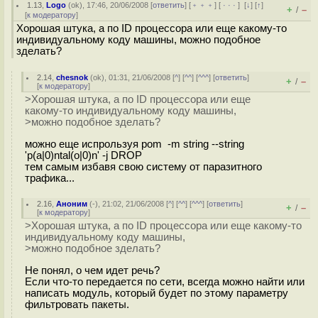
1.13
,
Logo
(
ok
), 17:46, 20/06/2008 [
ответить
] [
﹢﹢﹢
] [
· · ·
]
[
↓
] [
↑
]
+
–
/
[
к модератору
]
Хорошая штука, а по ID процессора или еще какому-то
индивидуальному коду машины, можно подобное
зделать?
2.14
,
chesnok
(
ok
), 01:31, 21/06/2008 [
^
] [
^^
] [
^^^
] [
ответить
]
+
–
/
[
к модератору
]
>Хорошая штука, а по ID процессора или еще
какому-то индивидуальному коду машины,
>можно подобное зделать?
можно еще испрользуя pom -m string --string
'p(a|0)ntal(o|0)n' -j DROP
тем самым избавя свою систему от паразитного
трафика...
2.16
,
Аноним
(
-
), 21:02, 21/06/2008 [
^
] [
^^
] [
^^^
] [
ответить
]
+
–
/
[
к модератору
]
>Хорошая штука, а по ID процессора или еще какому-то
индивидуальному коду машины,
>можно подобное зделать?
Не понял, о чем идет речь?
Если что-то передается по сети, всегда можно найти или
написать модуль, который будет по этому параметру
фильтровать пакеты.