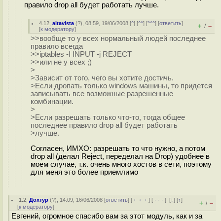
правило drop all будет работать лучше.
4.12
,
altavista
(
?
), 08:59, 19/06/2008 [
^
] [
^^
] [
^^^
] [
ответить
]
+
–
/
[
к модератору
]
>>вообще то у всех нормальный людей последнее
правило всегда
>>iptables -I INPUT -j REJECT
>>или не у всех ;)
>
>Зависит от того, чего вы хотите достичь.
>Если дропать только windows машины, то придется
записывать все возможные разрешенные
комбинации.
>
>Если разрешать только что-то, тогда общее
последнее правило drop all будет работать
>лучше.
Согласен, ИМХО: разрешать то что нужно, а потом
drop all (делал Reject, переделал на Drop) удобнее в
моем случае, т.к. очень много хостов в сети, поэтому
для меня это более приемлимо
1.2
,
Дохтур
(
?
), 14:09, 16/06/2008 [
ответить
] [
﹢﹢﹢
] [
· · ·
]
[
↓
] [
↑
]
+
–
/
[
к модератору
]
Евгений, огромное спасибо вам за этот модуль, как и за