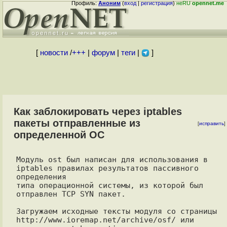
Профиль:
Аноним
(
вход
|
регистрация
)
неRU
opennet.me
[
новости
/
+++
|
форум
|
теги
|
]
Как заблокировать через iptables
пакеты отправленные из
[
исправить
]
определенной ОС
Модуль ost был написан для использования в 
iptables правилах результатов пассивного 
определения 

типа операционной системы, из которой был 
отправлен TCP SYN пакет.

Загружаем исходные тексты модуля со страницы

http://www.ioremap.net/archive/osf/ или 