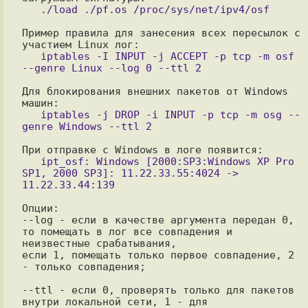
Пример правила для занесения всех пересылок с 
   iptables -I INPUT -j ACCEPT -p tcp -m osf 
Для блокирования внешних пакетов от Windows 
   iptables -j DROP -i INPUT -p tcp -m osg --
   ipt_osf: Windows [2000:SP3:Windows XP Pro 
SP1, 2000 SP3]: 11.22.33.55:4024 -> 
Опции:

--log - если в качестве аргумента передан 0, 
то помещать в лог все совпадения и

неизвестные срабатывания,

если 1, помещать только первое совпадение, 2 
- только совпадения;

--ttl - если 0, проверять только для пакетов 
внутри локальной сети, 1 - для
