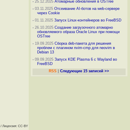
-
25.12.2025
Атомарные обновления в OSTree
-
03.11.2025
Отсеивание AI-ботов на web-сервере
через Cookie
-
01.11.2025
Запуск Linux-контейнеров во FreeBSD
-
26.10.2025
Создание загрузочного атомарно
обновляемого образа Oracle Linux при помощи
OSTree
-
19.09.2025
Сборка deb-пакета для решения
проблем с плагином nvim-cmp для neovim в
Debian 13
-
09.09.2025
Запуск KDE Plasma 6 с Wayland во
FreeBSD
RSS
|
Следующие 15 записей >>
/ Лицензия: CC-BY