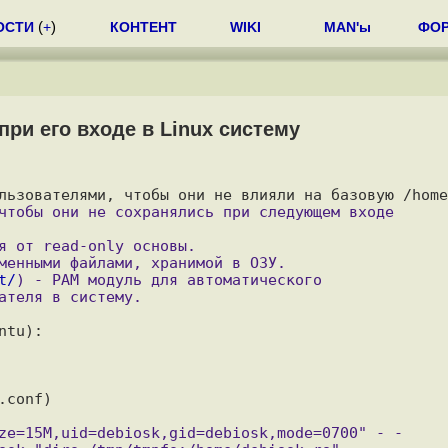
ОСТИ
(
+
)
КОНТЕНТ
WIKI
MAN'ы
ФО
ри его входе в Linux систему
t/
) - PAM модуль для автоматического 

conf)
