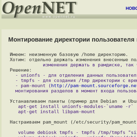
НОВ
Монтирование директории пользователя п
Имеем: неизменную базовую /home директорию.

  - unionfs - для отделения данных пользователя от read-only основы.

  - tmpfs - для создания /tmp директории с временными файлами, хранимой в ОЗУ.

  - pam-mount (
http://pam-mount.sourceforge.ne
   apt-get install unionfs-modules-`uname -r`

Настраиваем pam_mount (/etc/security/pam_mount.
   volume debiosk tmpfs - tmpfs /tmp/tmpfs "size=15M,uid=debiosk,gid=debiosk,mode=0700" - - 
