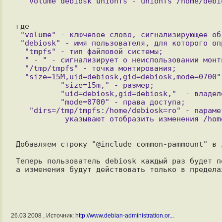
 "volume" - ключевое слово, сигнализирующее об описании раздела;

 "debiosk" - имя пользователя, для которого определены правила монтирования;

  "tmpfs" - тип файловой системы;

  " - " - сигнализирует о неиспользовании монтирования с удаленного сервера;

  "/tmp/tmpfs" - точка монтирования;

  "size=15M,uid=debiosk,gid=debiosk,mode=0700" - параметры монтирования tmpfs:

          "size=15m," - размер;

          "uid=debiosk,gid=debiosk,"  - владелец;

          "mode=0700" - права доступа;

   "dirs=/tmp/tmpfs:/home/debiosk=ro" - параметры монтирования unionfs: 

Добавляем строку "@include common-pammount" в 
Теперь пользователь debiosk каждый раз будет п
26.03.2008 , Источник:
http://www.debian-administration.or...