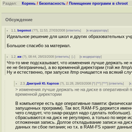
Раздел:
Корень
/
Безопасность
/
Помещение программ в chroot
Обсуждение
1.1
,
begemot
(
??
), 11:53, 27/03/2008 [
ответить
]
[
к модератору
]
Идеальное решение для школ и других образовательных уч
Большое спасибо за материал.
1.2
,
ии
(
?
), 08:44, 28/03/2008 [
ответить
]
[
↓
] [
к модератору
]
Что-то мне подсказывает, что изменения лучше держать не н
ее не безграничны), а во временной директории (той же /tmp
Ну и естественно, при запуске /tmp очищается на всякий слу
2.3
,
Дмитрий Ю. Карпов
(
?
), 11:28, 28/03/2008 [
^
] [
^^
] [
^^^
] [
ответить
]
[
к
> изменения лучше держать не на диске в оперативной па
временной директории
В компьютере есть вде оперативные памяти: физическа
запущенных программ). Так вот, RAM-FS держится именно
чего следует, что swap-раздел надо сделать побольше)
сбрасываются на диск не регулярно, а только по мере и
отложенная запись. Долгое откладывание записи на дис
данных пи сбое питания; но т.к. в RAM-FS хранят данные