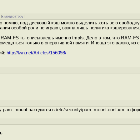
[
к модератору
]
льно помню, под дисковый кэш можно выделить хоть всю свободн
ния особой роли не играют, важна лишь политика кэширования. 
я RAM-FS ты описываешь именно tmpfs. Дело в том, что RAM-FS 
помещаться только в оперативной памяти. Иногда это важно, из
ий:
http://lwn.net/Articles/156098/
у pam_mount находится в /etc/security/pam_mount.conf.xml в фо
ь