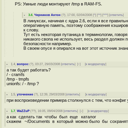
PS: Умные люди монтируют /tmp в RAM-FS.
3.6
,
Черников Антон
(
?
), 17:00, 02/04/2008 [
^
] [
^^
] [
^^^
] [
ответить
]
В линуксах, начиная с ядра 2.6, если я все прави
оперативную память, поэтому соображения кэширова
к слову.
Тут есть некоторая путаница в терминологии, говор
никакого свопа не использует, весь раздел должен 
безопасности например.
В своем опусе я опирался на вот этот источник знан
1.4
,
вопрос
(
?
), 03:27, 29/03/2008 [
ответить
]
[
↑
] [
к модератору
]
а так будет работать?
/ - cramfs
/tmp - tmpfs
unionfs: / - /tmp ?
1.5
,
уточнение
(
?
), 12:39, 29/03/2008 [
ответить
]
[
к модератору
]
при воспроизведении примера столкнулся с тем, что конфиг 
1.7
,
WaZZuP
(
??
), 16:05, 09/04/2008 [
ответить
]
[
↓
] [
к модератору
]
а как сделать так чтобы был еще каталог
скажем ~/Documents в который можно было бы сохранят