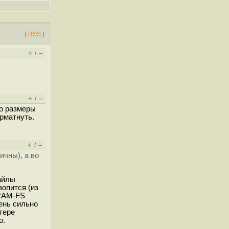
[
RSS
]
+
–
/
+
–
/
бо размеры
орматнуть.
+
–
/
ичны), а во
айлы
вопится (из
 RAM-FS
чень сильно
тере
о.