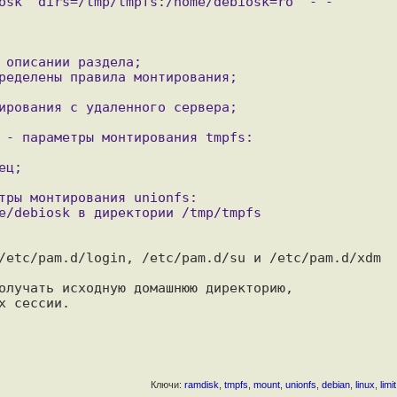
/etc/pam.d/login, /etc/pam.d/su и /etc/pam.d/xdm 

олучать исходную домашнюю директорию,

Ключи:
ramdisk
,
tmpfs
,
mount
,
unionfs
,
debian
,
linux
,
limit