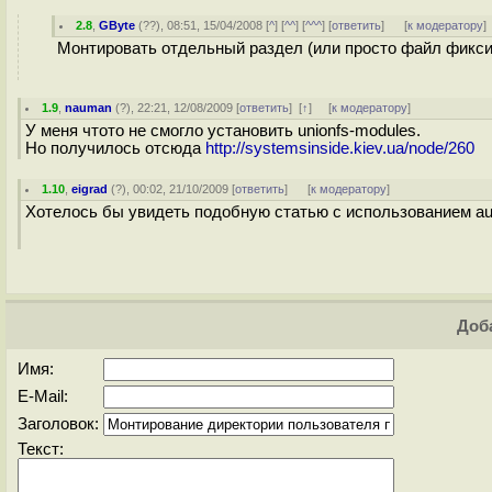
2.8
,
GByte
(
??
), 08:51, 15/04/2008 [
^
] [
^^
] [
^^^
] [
ответить
]
[
к модератору
]
Монтировать отдельный раздел (или просто файл фиксир
1.9
,
nauman
(
?
), 22:21, 12/08/2009 [
ответить
]
[
↑
] [
к модератору
]
У меня чтото не смогло установить unionfs-modules.
Но получилось отсюда
http://systemsinside.kiev.ua/node/260
1.10
,
eigrad
(
?
), 00:02, 21/10/2009 [
ответить
]
[
к модератору
]
Хотелось бы увидеть подобную статью с использованием au
Доба
Имя:
E-Mail:
Заголовок:
Текст: