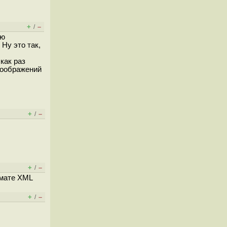
+
–
/
ую
Ну это так,
как раз
 соображений
+
–
/
+
–
/
рмате XML
+
–
/