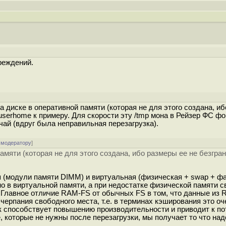
реждений.
а диске в оперативной памяти (которая не для этого создана, и
/userhome к примеру. Для скорости эту /tmp мона в Рейзер ФС ф
чай (вдруг была неправильная перезагрузка).
 модератору
]
мяти (которая не для этого создана, ибо размеры ее не безгран
я (модули памяти DIMM) и виртуальная (физическая + swap + ф
 в виртуальной памяти, а при недостатке физической памяти с
. Главное отличие RAM-FS от обычных FS в том, что данные из
счерпания свободного места, т.е. в терминах кэширования это о
к способствует повышению производительности и приводит к по
, которые не нужны после перезагрузки, мы получает то что над