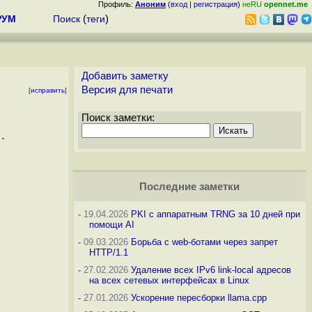
Профиль:
Аноним
(
вход
|
регистрация
)
неRU
opennet.me
РУМ
Поиск
(
теги
)
Добавить заметку
Версия для печати
[
исправить
]
Поиск заметки:
Последние заметки
-
19.04.2026
PKI с аппаратным TRNG за 10 дней при
помощи AI
-
09.03.2026
Борьба с web-ботами через запрет
HTTP/1.1
-
27.02.2026
Удаление всех IPv6 link-local адресов
на всех сетевых интерфейсах в Linux
-
27.01.2026
Ускорение пересборки llama.cpp