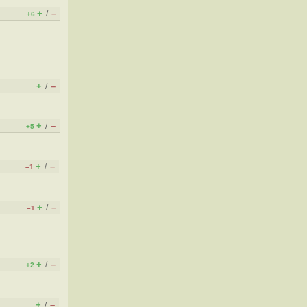
+
–
/
+6
+
–
/
+
–
/
+5
+
–
/
–1
+
–
/
–1
+
–
/
+2
+
–
/