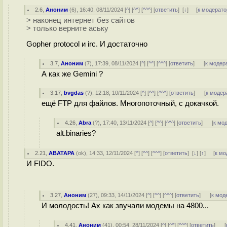
2.6
,
Аноним
(
6
), 16:40, 08/11/2024 [
^
] [
^^
] [
^^^
] [
ответить
]
[
↓
] [
к модерато
> наконец интернет без сайтов
> только верните аську
Gopher protocol и irc. И достаточно
3.7
,
Аноним
(
7
), 17:39, 08/11/2024 [
^
] [
^^
] [
^^^
] [
ответить
]
[
к модер
А как же Gemini ?
3.17
,
bvgdas
(
?
), 12:18, 10/11/2024 [
^
] [
^^
] [
^^^
] [
ответить
]
[
к модер
ещё FTP для файлов. Многопоточный, с докачкой.
4.26
,
Abra
(
?
), 17:40, 13/11/2024 [
^
] [
^^
] [
^^^
] [
ответить
]
[
к мо
alt.binaries?
2.21
,
ABATAPA
(
ok
), 14:33, 12/11/2024 [
^
] [
^^
] [
^^^
] [
ответить
]
[
↓
] [
↑
] [
к мо
И FIDO.
3.27
,
Аноним
(
27
), 09:33, 14/11/2024 [
^
] [
^^
] [
^^^
] [
ответить
]
[
к мод
И молодость! Ах как звучали модемы на 4800...
4.41
,
Аноним
(
41
), 00:54, 28/11/2024 [
^
] [
^^
] [
^^^
] [
ответить
]
[