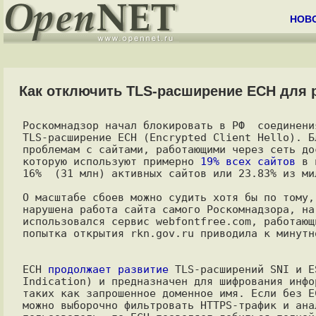
НОВ
Как отключить TLS-расширение ECH для р
Роскомнадзор начал блокировать в РФ  соединени
TLS-расширение ECH (Encrypted Client Hello). Б
проблемам с сайтами, работающими через сеть до
которую используют примерно 
19% всех сайтов
 в 
16%  (31 млн) активных сайтов или 23.83% из ми
О масштабе сбоев можно судить хотя бы по тому,
нарушена работа сайта самого Роскомнадзора, на
использовался сервис webfontfree.com, работающ
попытка открытия rkn.gov.ru приводила к минутн
ECH 
продолжает развитие
 TLS-расширений SNI и E
Indication) и предназначен для шифрования инфо
таких как запрошенное доменное имя. Если без E
можно выборочно фильтровать HTTPS-трафик и ана