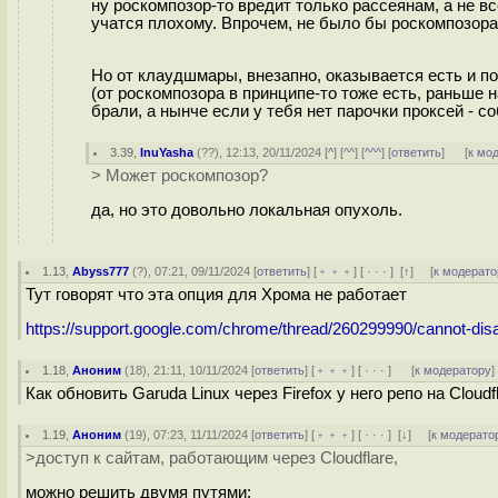
ну роскомпозор-то вредит только рассеянам, а не в
учатся плохому. Впрочем, не было бы роскомпозора 
Но от клаудшмары, внезапно, оказывается есть и по
(от роскомпозора в принципе-то тоже есть, раньше 
брали, а нынче если у тебя нет парочки проксей - с
3.39
,
InuYasha
(
??
), 12:13, 20/11/2024 [
^
] [
^^
] [
^^^
] [
ответить
]
[
к мо
> Может роскомпозор?
да, но это довольно локальная опухоль.
1.13
,
Abyss777
(
?
), 07:21, 09/11/2024 [
ответить
] [
﹢﹢﹢
] [
· · ·
]
[
↑
] [
к модерато
Тут говорят что эта опция для Хрома не работает
https://support.google.com/chrome/thread/260299990/cannot-disa
1.18
,
Аноним
(
18
), 21:11, 10/11/2024 [
ответить
] [
﹢﹢﹢
] [
· · ·
]
[
к модератору
]
Как обновить Garuda Linux через Firefox у него репо на Cloudf
1.19
,
Аноним
(
19
), 07:23, 11/11/2024 [
ответить
] [
﹢﹢﹢
] [
· · ·
]
[
↓
] [
к модерато
>доступ к сайтам, работающим через Cloudflare,
можно решить двумя путями: