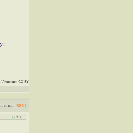
/ Лицензия: CC-BY
зать все
|
RSS
]
+
–
/
+19