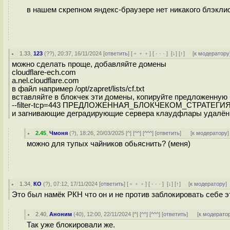
в нашем скрепном яндекс-браузере нет никакого блэкли
1.33
,
123
(
??
), 20:37, 16/11/2024 [
ответить
] [
﹢﹢﹢
] [
· · ·
]
[
↓
] [
↑
] [
к модератору
можно сделать проще, добавляйте домены
cloudflare-ech.com
a.nel.cloudflare.com
в файл например /opt/zapret/lists/cf.txt
вставляйте в блокчек эти домены, копируйте предложенную б
--filter-tcp=443 ПРЕДЛОЖЕННАЯ_БЛОКЧЕКОМ_СТРАТЕГИЯ --hostl
и загнивающие деградирующие сервера клаудфлары удалённ
2.45
,
Чмоня
(
?
), 18:26, 20/03/2025 [
^
] [
^^
] [
^^^
] [
ответить
]
[
к модератору
]
можно для тупых чайников обьяснить? (меня)
1.34
,
КО
(
?
), 07:12, 17/11/2024 [
ответить
] [
﹢﹢﹢
] [
· · ·
]
[
↓
] [
↑
] [
к модератору
]
Это был намёк РКН что он и не против заблокировать себе 
2.40
,
Аноним
(
40
), 12:00, 22/11/2024 [
^
] [
^^
] [
^^^
] [
ответить
]
[
к модерато
Так уже блокировали же.