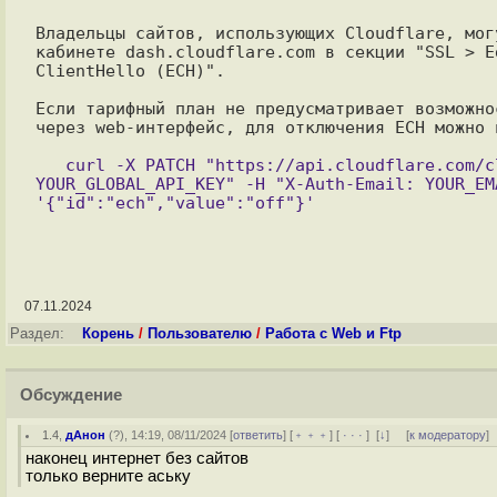
Владельцы сайтов, использующих Cloudflare, мог
кабинете dash.cloudflare.com в секции "SSL > E
ClientHello (ECH)".

Если тарифный план не предусматривает возможно
через web-интерфейс, для отключения ECH можно 
   curl -X PATCH "https://api.cloudflare.com/client/v4/zones/ID_ZONE/settings/ech" -H "X-Auth-Key: 
YOUR_GLOBAL_API_KEY" -H "X-Auth-Email: YOUR_EM
07.11.2024
Раздел:
Корень
/
Пользователю
/
Работа с Web и Ftp
Обсуждение
1.4
,
дАнон
(
?
), 14:19, 08/11/2024 [
ответить
] [
﹢﹢﹢
] [
· · ·
]
[
↓
] [
к модератору
]
наконец интернет без сайтов
только верните аську