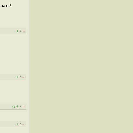
вать!
+
–
/
+
–
/
+
–
/
+1
+
–
/