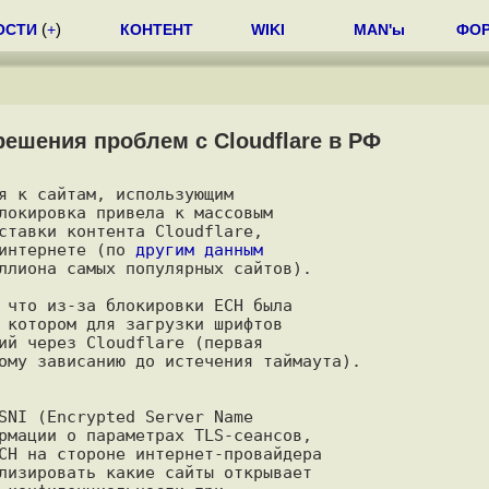
ОСТИ
(
+
)
КОНТЕНТ
WIKI
MAN'ы
ФО
ешения проблем с Cloudflare в РФ
я к сайтам, использующим

локировка привела к массовым

ставки контента Cloudflare,

интернете (по 
другим данным
ллиона самых популярных сайтов).

 что из-за блокировки ECH была

 котором для загрузки шрифтов

ий через Cloudflare (первая

ому зависанию до истечения таймаута).

SNI (Encrypted Server Name

рмации о параметрах TLS-сеансов,

CH на стороне интернет-провайдера

лизировать какие сайты открывает
