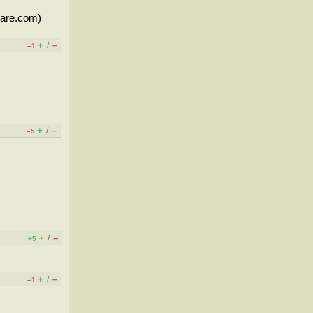
lare.com)
+
–
/
–1
+
–
/
–5
+
–
/
+5
+
–
/
–1