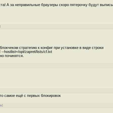
ста! А за неправильные браузеры скоро пятерочку будут выписы
]
локчеком стратегию к конфиг при установке в виде строки
ist=/opt/zapret/lists/cf.txt
о починятся.
это самое ещё с первых блокировок
ру
]