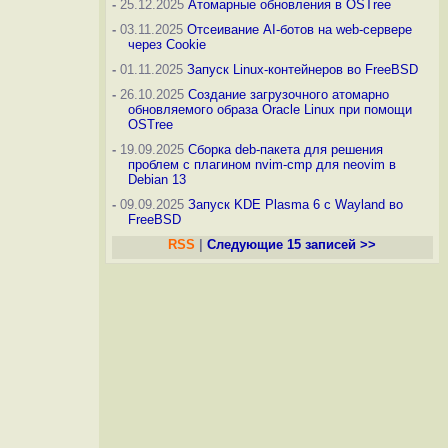
-
25.12.2025
Атомарные обновления в OSTree
-
03.11.2025
Отсеивание AI-ботов на web-сервере
через Cookie
-
01.11.2025
Запуск Linux-контейнеров во FreeBSD
-
26.10.2025
Создание загрузочного атомарно
обновляемого образа Oracle Linux при помощи
OSTree
-
19.09.2025
Сборка deb-пакета для решения
проблем с плагином nvim-cmp для neovim в
Debian 13
-
09.09.2025
Запуск KDE Plasma 6 с Wayland во
FreeBSD
RSS
|
Следующие 15 записей >>