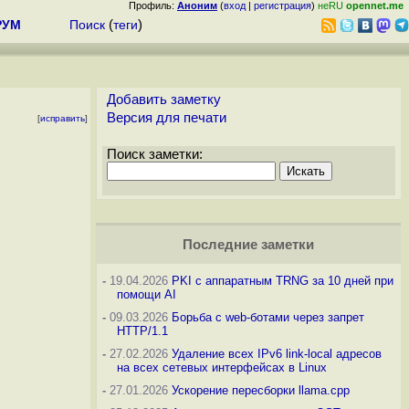
Профиль:
Аноним
(
вход
|
регистрация
)
неRU
opennet.me
РУМ
Поиск
(
теги
)
Добавить заметку
Версия для печати
[
исправить
]
Поиск заметки:
Последние заметки
-
19.04.2026
PKI с аппаратным TRNG за 10 дней при
помощи AI
-
09.03.2026
Борьба с web-ботами через запрет
HTTP/1.1
-
27.02.2026
Удаление всех IPv6 link-local адресов
на всех сетевых интерфейсах в Linux
-
27.01.2026
Ускорение пересборки llama.cpp