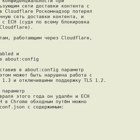
 конфиденциальности при

ьзующим сети доставки контента с

в Cloudflare Роскомнадзор потерял

нную сеть доставки контента, и

 с ECH (судя по всему блокировка

loudflare).

там, работающим через Cloudflare,

bled и

 about:config

ставив в about:config параметр

этом может быть нарушена работа с

 1.3 и отключившими поддержку TLS 1.2.

параметр 

враля этого года он удалён и ECH

H в Chrome обходным путём можно

conf.json c содержимым:
