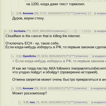
на 1200, когда даже текст тормозил.
2.28
,
Аноним
(
28
), 17:27, 14/11/2024 [
^
] [
^^
] [
^^^
] [
ответить
]
[
↑
] [
к модер
Дуров, верни стену.
1.8
,
InuYasha
(
??
), 19:57, 08/11/2024 [
ответить
] [
﹢﹢﹢
] [
· · ·
]
[
↓
] [
↑
] [
к модер
Cloudflare is the cancer that is killing the internet.
Отключать ECH - ну, такое себе.
Если когда-нибудь изберусь в РФ, то первым законом сдела
2.12
,
OpenEcho
(
?
), 02:51, 09/11/2024 [
^
] [
^^
] [
^^^
] [
ответить
]
[
к модерат
> Если когда-нибудь изберусь в РФ, то первым законом
И как же тогда паству АКА followers /направлять/обяснят
что угодно пойдут и обойдут (проверенно историей).
Отмена запретов может очень быстро превратиться в ан
2.23
,
Аноним
(
23
), 16:24, 12/11/2024 [
^
] [
^^
] [
^^^
] [
ответить
]
[
к модерато
Может роскомпозор?
3.29
,
пох.
(
?
), 18:04, 15/11/2024 [
^
] [
^^
] [
^^^
] [
ответить
]
[
к модерато