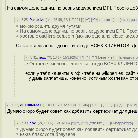
На самом деле одним, но верным: дурением DPI. Просто добав
2.25
,
Pahanivo
(
ok
), 16:59, 13/11/2024 [
^
] [
^^
] [
^^^
] [
ответить
]
[
к модерат
> можно решить двумя путями:
> На самом деле одним, но верным: дурением DPI. Прос
> хостов cloudflare-ech.com (можно еще a.nel.cloudflare.c
Остается мелочь - донести это до ВСЕХ КЛИЕНТОВ! Дело
3.31
,
пох.
(
?
), 18:17, 15/11/2024 [
^
] [
^^
] [
^^^
] [
ответить
]
[
к модерато
> Остается мелочь - донести это до ВСЕХ КЛИЕНТОВ
если у тебя клиенты в рф - тебе на wildberries, са
Ну дань заплатишь, конечно, истиным хозяевам стра
1.22
,
Аноним123
(
?
), 16:11, 12/11/2024 [
ответить
] [
﹢﹢﹢
] [
· · ·
]
[
↓
] [
↑
] [
к мод
Думаю скоро будет совет, как добавить сертификат для деш
2.30
,
пох.
(
?
), 18:06, 15/11/2024 [
^
] [
^^
] [
^^^
] [
ответить
]
[
к модератору
]
> Думаю скоро будет совет, как добавить сертификат д
> из-за блэклиста браузера