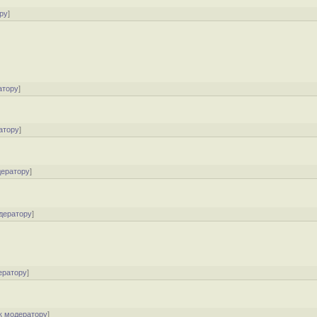
ру
]
атору
]
атору
]
дератору
]
дератору
]
ератору
]
к модератору
]