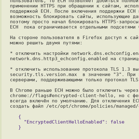
пользователь, то ECH позволяет добиться полной
применении HTTPS при обращении к сайтам, испол
поддержкой ECH. После включения поддержки ECH 
возможность блокировать сайты, использующие да
поэтому просто начал блокировать HTTPS-запросы
ECH  пока ограничивается отдельными подсетями C
На стороне пользователя в Firefox доступ к сай
можно решить двумя путями:

* отключить настройки network.dns.echconfig.ena
network.dns.http3_echconfig.enabled на странице
* отключить использование протокола TLS 1.3 вы
security.tls.version.max  в значение "3". При 
серверами, поддерживающими только протокол TLS
В Chrome раньше ECH можно было отключить через 
chrome://flags#encrypted-client-hello, но с фе
всегда включён по умолчанию. Для отключения EC
создать файл /etc/opt/chrome/policies/managed/
   {

     "EncryptedClientHelloEnabled": false
