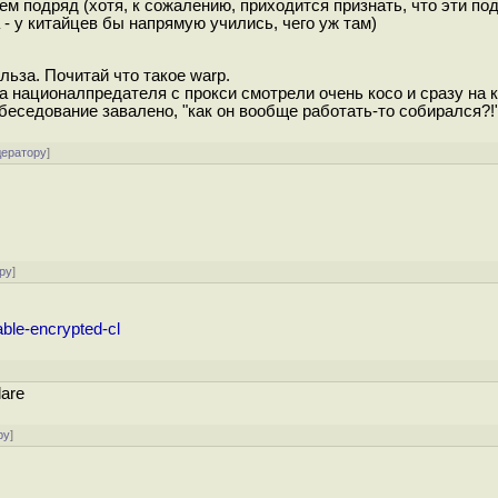
сем подряд (хотя, к сожалению, приходится признать, что эти п
- у китайцев бы напрямую учились, чего уж там)
льза. Почитай что такое warp.
на националпредателя с прокси смотрели очень косо и сразу на
обеседование завалено, "как он вообще работать-то собирался?!"
дератору
]
ру
]
ble-encrypted-cl
lare
ру
]