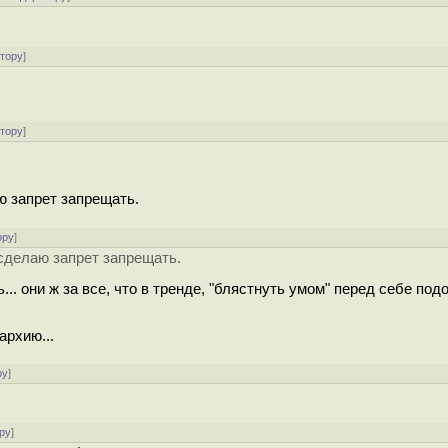
атору
]
атору
]
ю запрет запрещать.
ору
]
 сделаю запрет запрещать.
ь... они ж за все, что в тренде, "блястнуть умом" перед себе по
архию...
ру
]
ру
]