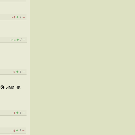
+
–
/
–1
+
–
/
+13
+
–
/
–9
добными на
+
–
/
–1
+
–
/
–4