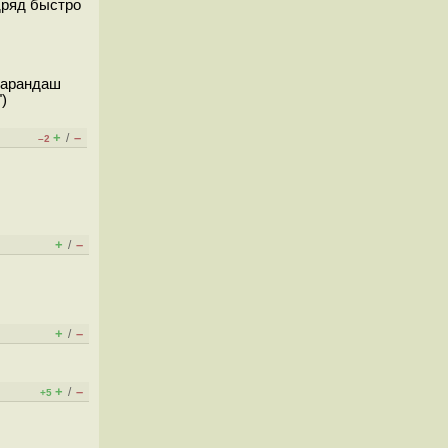
одряд быстро
 карандаш
)
+
–
/
–2
+
–
/
+
–
/
+
–
/
+5