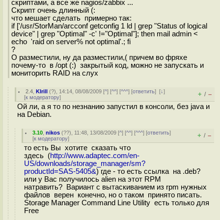
скриптами, а все же nagios/zabbix ...
Скрипт очень длинный (:
что мешает сделать примерно так:
if ['/usr/StorMan/arcconf getconfig 1 ld | grep "Status of logical
device" | grep "Optimal" -c' !="Optimal"]; then mail admin <
echo 'raid on server% not optimal'.; fi
?
О разместили, ну да разместили,( причем во фряхе
почему-то в /opt (:) закрытый код, можно не запускать и
мониторить RAID на слух
2.4
,
KIrill
(
?
), 14:14, 08/08/2009 [
^
] [
^^
] [
^^^
] [
ответить
]
[
↓
]
+
–
/
[
к модератору
]
Ой ли, а я то по незнанию запустил в консоли, без java и
на Debian.
3.10
,
nikos
(
??
), 11:48, 13/08/2009 [
^
] [
^^
] [
^^^
] [
ответить
]
+
–
/
[
к модератору
]
то есть Вы хотите сказать что
здесь (
http://www.adaptec.com/en-
US/downloads/storage_manager/sm?
productId=SAS-5405&
) где - то есть ссылка на .deb?
или у Вас получилось alien на этот RPM
натравить? Вариант с вытаскиванием из rpm нужных
файлов верен конечно, но о таком принято писать.
Storage Manager Command Line Utility есть только для
Free