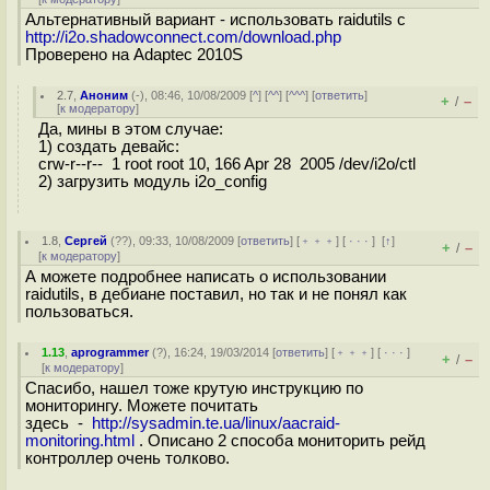
Альтернативный вариант - использовать raidutils с
http://i2o.shadowconnect.com/download.php
Проверено на Adaptec 2010S
2.7
,
Аноним
(
-
), 08:46, 10/08/2009 [
^
] [
^^
] [
^^^
] [
ответить
]
+
–
/
[
к модератору
]
Да, мины в этом случае:
1) создать девайс:
crw-r--r-- 1 root root 10, 166 Apr 28 2005 /dev/i2o/ctl
2) загрузить модуль i2o_config
1.8
,
Сергей
(
??
), 09:33, 10/08/2009 [
ответить
] [
﹢﹢﹢
] [
· · ·
]
[
↑
]
+
–
/
[
к модератору
]
А можете подробнее написать о использовании
raidutils, в дебиане поставил, но так и не понял как
пользоваться.
1.13
,
aprogrammer
(
?
), 16:24, 19/03/2014 [
ответить
] [
﹢﹢﹢
] [
· · ·
]
+
–
/
[
к модератору
]
Спасибо, нашел тоже крутую инструкцию по
мониторингу. Можете почитать
здесь -
http://sysadmin.te.ua/linux/aacraid-
monitoring.html
. Описано 2 способа мониторить рейд
контроллер очень толково.