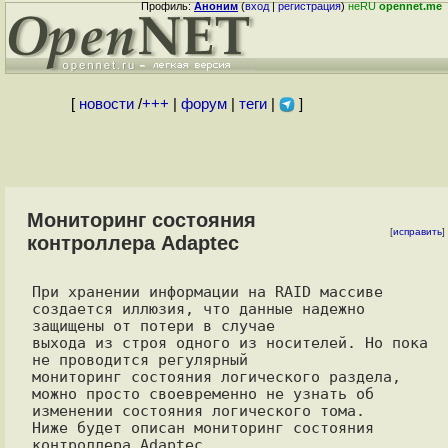
Профиль:
Аноним
(
вход
|
регистрация
)
неRU
opennet.me
[
новости
/
+++
|
форум
|
теги
|
]
Мониторинг состояния
[
исправить
]
контроллера Adaptec
При хранении информации на RAID массиве 
создается иллюзия, что данные надежно

защищены от потери в случае

выхода из строя одного из носителей. Но пока 
не проводится регулярный

мониторинг состояния логического раздела,

можно просто своевременно не узнать об 
изменении состояния логического тома.

Ниже будет описан мониторинг состояния 
контроллера Adaptec.
