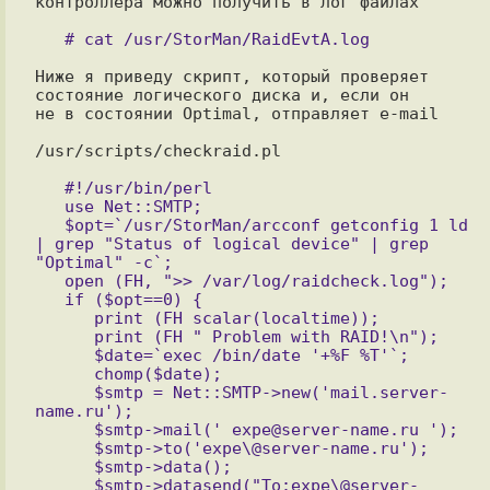
контроллера можно получить в лог файлах

Ниже я приведу скрипт, который проверяет 
состояние логического диска и, если он

не в состоянии Optimal, отправляет e-mail

/usr/scripts/checkraid.pl

   #!/usr/bin/perl

   use Net::SMTP;

   $opt=`/usr/StorMan/arcconf getconfig 1 ld 
| grep "Status of logical device" | grep 
"Optimal" -c`;

   open (FH, ">> /var/log/raidcheck.log");

   if ($opt==0) {

      print (FH scalar(localtime));

      print (FH " Problem with RAID!\n");

      $date=`exec /bin/date '+%F %T'`;

      chomp($date);

      $smtp = Net::SMTP->new('mail.server-
name.ru');

      $smtp->mail(' expe@server-name.ru ');

      $smtp->to('expe\@server-name.ru');

      $smtp->data();

      $smtp->datasend("To:expe\@server-