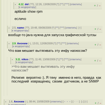
4.12
,
del
(
??
), 12:26, 13/08/2009 [
^
] [
^^
] [
^^^
] [
ответить
]
+
–
/
[
к модератору
]
aptitude show rpm
есличо
2.5
,
name
(
??
), 19:48, 09/08/2009 [
^
] [
^^
] [
^^^
] [
ответить
]
[
↑
]
+
–
/
[
к модератору
]
вообще-то java нужна для запуска графической тулзы
2.9
,
Аноним
(
-
), 13:01, 12/08/2009 [
^
] [
^^
] [
^^^
] [
ответить
]
+
–
/
[
к модератору
]
Что вам мешает вытягивать эту инфу нагиосом?
3.11
,
nikos
(
??
), 11:49, 13/08/2009 [
^
] [
^^
] [
^^^
] [
ответить
]
+
–
/
[
к модератору
]
>Что вам мешает вытягивать эту инфу
нагиосом?
Религия вероятно :). Я тяну именно в него, правда как
последний извращенец своим датчиком, а не SNMP
1.6
,
Аноним
(
-
), 08:44, 10/08/2009 [
ответить
] [
﹢﹢﹢
] [
· · ·
]
[
↓
] [
↑
]
+
–
/
[
к модератору
]