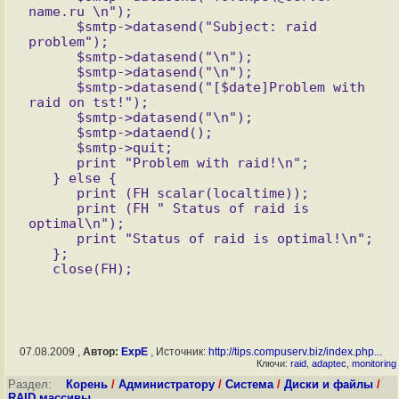
name.ru \n");

      $smtp->datasend("Subject: raid 
problem");

      $smtp->datasend("\n");

      $smtp->datasend("\n");

      $smtp->datasend("[$date]Problem with 
raid on tst!");

      $smtp->datasend("\n");

      $smtp->dataend();

      $smtp->quit;

      print "Problem with raid!\n";

   } else {

      print (FH scalar(localtime));

      print (FH " Status of raid is 
optimal\n");

      print "Status of raid is optimal!\n";

   };

07.08.2009 ,
Автор:
ExpE
, Источник:
http://tips.compuserv.biz/index.php...
Ключи:
raid
,
adaptec
,
monitoring
Раздел:
Корень
/
Администратору
/
Система
/
Диски и файлы
/
RAID массивы