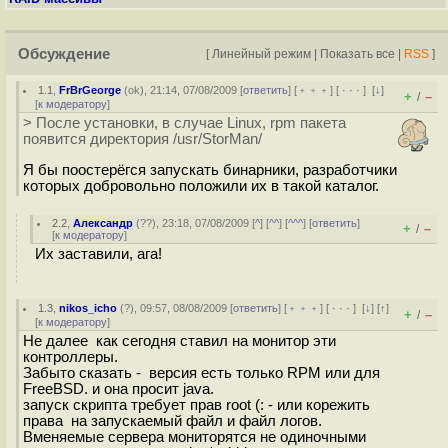
Обсуждение
[
Линейный режим
|
Показать все
|
RSS
]
1.1
,
FrBrGeorge
(
ok
), 21:14, 07/08/2009 [
ответить
] [
﹢﹢﹢
] [
· · ·
]
[
↓
]
+
–
/
[
к модератору
]
> После установки, в случае Linux, rpm пакета
появится директория /usr/StorMan/
Я бы поостерёгся запускать бинарники, разработчики
которых добровольно положили их в такой каталог.
2.2
,
Александр
(
??
), 23:18, 07/08/2009 [
^
] [
^^
] [
^^^
] [
ответить
]
+
–
/
[
к модератору
]
Их заставили, ага!
1.3
,
nikos_icho
(
?
), 09:57, 08/08/2009 [
ответить
] [
﹢﹢﹢
] [
· · ·
]
[
↓
] [
↑
]
+
–
/
[
к модератору
]
Не далее как сегодня ставил на монитор эти
контроллеры.
Забыто сказать - версия есть только RPM или для
FreeBSD. и она просит java.
запуск скрипта требует прав root (: - или корежить
права на запускаемый файл и файл логов.
Вменяемые сервера мониторятся не одиночными