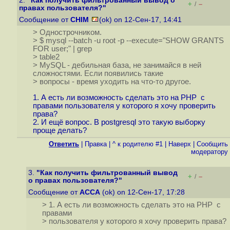
2.
"Как получить фильтрованный вывод о
+
–
/
правах пользователя?"
Сообщение от
CHIM
(ok) on 12-Сен-17, 14:41
> Однострочником.
> $ mysql --batch -u root -p --execute="SHOW GRANTS
FOR user;" | grep
> table2
> MySQL - дeбильная база, не занимайся в ней
сложностями. Если появились такие
> вопросы - время уходить на что-то другое.
1. А есть ли возможность сделать это на PHP с
правами пользователя у которого я хочу проверить
права?
2. И ещё вопрос. В postgresql это такую выборку
проще делать?
Ответить
|
Правка
|
^ к родителю #1
|
Наверх
|
Cообщить
модератору
3.
"Как получить фильтрованный вывод
+
–
/
о правах пользователя?"
Сообщение от
ACCA
(ok) on 12-Сен-17, 17:28
> 1. А есть ли возможность сделать это на PHP с
правами
> пользователя у которого я хочу проверить права?