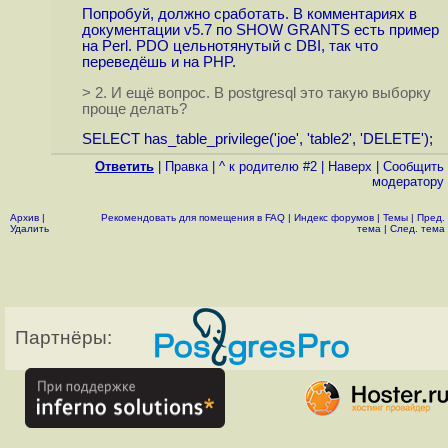
Попробуй, должно сработать. В комментариях в
документации v5.7 по SHOW GRANTS есть пример
на Perl. PDO цельнотянутый с DBI, так что
переведёшь и на PHP.
> 2. И ещё вопрос. В postgresql это такую выборку
проще делать?
SELECT has_table_privilege('joe', 'table2', 'DELETE');
Ответить
|
Правка
|
^ к родителю #2
|
Наверх
|
Cообщить
модератору
Архив
|
Рекомендовать для помещения в FAQ
|
Индекс форумов
|
Темы
|
Пред.
Удалить
тема
|
След. тема
Партнёры: