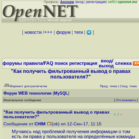
Профиль:
Аноним
(
вход
|
регистрация
)
неRU
opennet.me
[
новости
/
+++
|
форум
|
теги
|
]
вход/
форумы
правила/FAQ
поиск
регистрация
слежка
выход
"Как получить фильтрованный вывод о правах
пользователя?"
Вариант для распечатки
Пред. тема
|
След. тема
Форум
WEB технологии
(
MySQL
)
Изначальное сообщение
[
Отслеживать
]
"Как получить фильтрованный вывод о правах
+
–
/
пользователя?"
Сообщение от
CHIM
(ok) on 12-Сен-17, 11:15
Мучаюсь над проблемой получения информации о том
есть ли права у пользователя на определённые команды