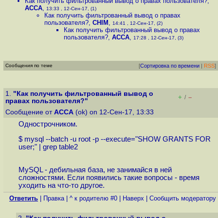
Как получить фильтрованный вывод о правах пользователя?
,
ACCA
,
13:33 , 12-Сен-17, (1)
Как получить фильтрованный вывод о правах
пользователя?
,
CHIM
,
14:41 , 12-Сен-17, (2)
Как получить фильтрованный вывод о правах
пользователя?
,
ACCA
,
17:28 , 12-Сен-17, (3)
Сообщения по теме
[
Сортировка по времени
|
RSS
]
1.
"Как получить фильтрованный вывод о
+
–
/
правах пользователя?"
Сообщение от
ACCA
(ok) on 12-Сен-17, 13:33
Однострочником.
$ mysql --batch -u root -p --execute="SHOW GRANTS FOR
user;" | grep table2
MySQL - дeбильная база, не занимайся в ней
сложностями. Если появились такие вопросы - время
уходить на что-то другое.
Ответить
|
Правка
|
^ к родителю #0
|
Наверх
|
Cообщить модератору