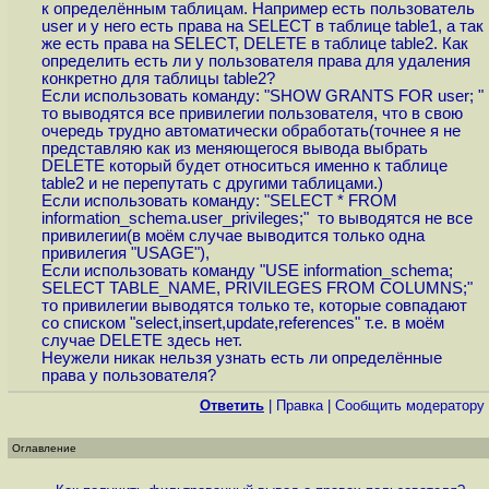
к определённым таблицам. Например есть пользователь
user и у него есть права на SELECT в таблице table1, а так
же есть права на SELECT, DELETE в таблице table2. Как
определить есть ли у пользователя права для удаления
конкретно для таблицы table2?
Если использовать команду: "SHOW GRANTS FOR user; "
то выводятся все привилегии пользователя, что в свою
очередь трудно автоматически обработать(точнее я не
представляю как из меняющегося вывода выбрать
DELETE который будет относиться именно к таблице
table2 и не перепутать с другими таблицами.)
Если использовать команду: "SELECT * FROM
information_schema.user_privileges;" то выводятся не все
привилегии(в моём случае выводится только одна
привилегия "USAGE"),
Если использовать команду "USE information_schema;
SELECT TABLE_NAME, PRIVILEGES FROM COLUMNS;"
то привилегии выводятся только те, которые совпадают
со списком "select,insert,update,references" т.е. в моём
случае DELETE здесь нет.
Неужели никак нельзя узнать есть ли определённые
права у пользователя?
Ответить
|
Правка
|
Cообщить модератору
Оглавление