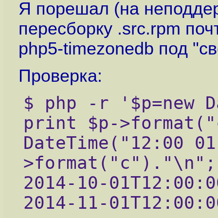
Я порешал (на неподде
пересборку .src.rpm поч
php5-timezonedb под "св
Проверка:
$ php -r '$p=new D
print $p->format("
DateTime("12:00 01
>format("c")."\n";
2014-10-01T12:00:0
2014-11-01T12:00:0