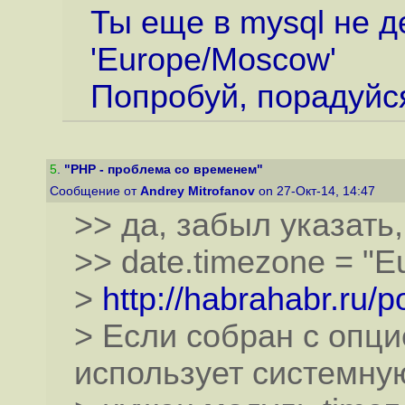
Ты еще в mysql не д
'Europe/Moscow'
Попробуй, порадуйс
5
.
"PHP - проблема со временем"
Сообщение от
Andrey Mitrofanov
on 27-Окт-14, 14:47
>> да, забыл указать,
>> date.timezone = "
>
http://habrahabr.ru/
> Если собран с опцие
использует системную