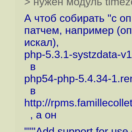
> нужен модуль time
А чтоб собирать "с о
патчем, например (о
искал),
php-5.3.1-systzdata-v
в
php54-php-5.4.34-1.re
в
http://rpms.famillec
, а он
"""Add support for use