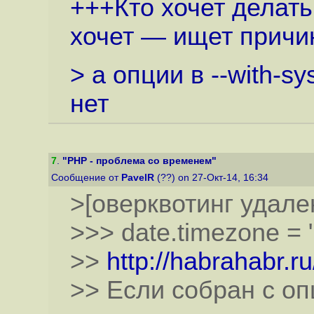
+++Кто хочет делать
хочет — ищет причин
> а опции в --with-s
нет
7
.
"PHP - проблема со временем"
Сообщение от
PavelR
(??) on 27-Окт-14, 16:34
>[оверквотинг удале
>>> date.timezone =
>>
http://habrahabr.r
>> Если собран с опц