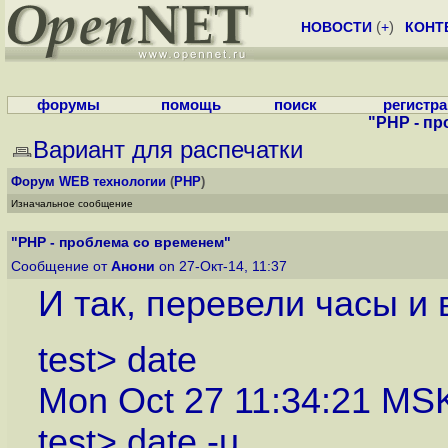
НОВОСТИ
(
+
)
КОНТ
форумы
помощь
поиск
регистр
"PHP - п
Вариант для распечатки
Форум
WEB технологии
(
PHP
)
Изначальное сообщение
"PHP - проблема со временем"
Сообщение от
Анони
on 27-Окт-14, 11:37
И так, перевели часы и 
test> date
Mon Oct 27 11:34:21 MS
test> date -u