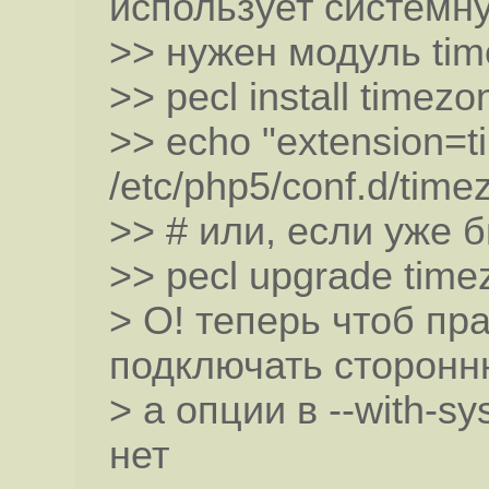
использует системну
>> нужен модуль ti
>> pecl install timez
>> echo "extension=t
/etc/php5/conf.d/time
>> # или, если уже 
>> pecl upgrade tim
> О! теперь чтоб п
подключать сторонн
> а опции в --with-s
нет