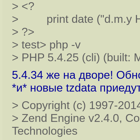
> <?
> print date ("d.m.y H:i
> ?>
> test> php -v
> PHP 5.4.25 (cli) (built:
5.4.34 же на дворе! Обн
*и* новые tzdata приедут
> Copyright (c) 1997-20
> Zend Engine v2.4.0, Co
Technologies