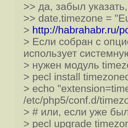
>> да, забыл указать,
>> date.timezone = "
>
http://habrahabr.ru/
> Если собран с опцие
использует системную
> нужен модуль time
> pecl install timezone
> echo "extension=tim
/etc/php5/conf.d/timez
> # или, если уже бы
> pecl upgrade timezo