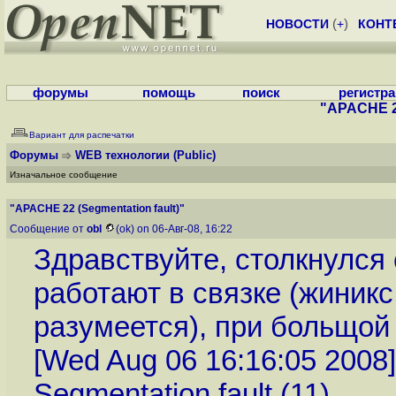
НОВОСТИ
(
+
)
КОНТ
форумы
помощь
поиск
регистр
"APACHE 22
Вариант для распечатки
Форумы
WEB технологии
(Public)
Изначальное сообщение
"APACHE 22 (Segmentation fault)"
Сообщение от
obl
(ok) on 06-Авг-08, 16:22
Здравствуйте, столкнулся 
работают в связке (жиникс 
разумеется), при больщой
[Wed Aug 06 16:16:05 2008] [
Segmentation fault (11)