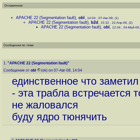
Оглавление
APACHE 22 (Segmentation fault)
,
obl
,
14:04 , 07-Авг-08, (1)
APACHE 22 (Segmentation fault)
,
b2d
,
15:32 , 22-Апр-09, (2)
APACHE 22 (Segmentation fault)
,
obl
,
12:34 , 04-Май-09,
Сообщения по теме
1.
"APACHE 22 (Segmentation fault)"
Сообщение от
obl
(ok) on 07-Авг-08, 14:04
единственное что замети
- эта трабла встречается 
не жаловался
буду ядро тюнячить