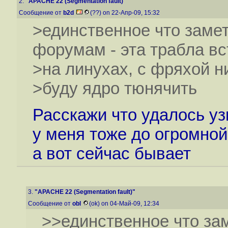
2.
"APACHE 22 (Segmentation fault)"
Сообщение от
b2d
(??) on 22-Апр-09, 15:32
>единственное что заме
форумам - эта трабла вс
>на линухах, с фряхой н
>буду ядро тюнячить
Расскажи что удалось узн
у меня тоже до огромной
а вот сейчас бывает
3.
"APACHE 22 (Segmentation fault)"
Сообщение от
obl
(ok) on 04-Май-09, 12:34
>>единственное что за