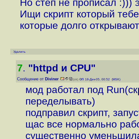
Но степ не прописал :)))
Ищи скрипт который тебе 
которые долго открывают
Удалить
7
.
"httpd и CPU"
Сообщение от
Diviner
on
(ok)
18-Дек-05, 00:52 (MSK)
мод работал под Run(ск
переделывать)
подправил скрипт, запус
щас все нормально рабо
существенно уменьшил