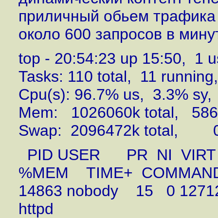
приличный обьем трафика
около 600 запросов в мину
top - 20:54:23 up 15:50, 1 u
Tasks: 110 total, 11 runnin
Cpu(s): 96.7% us, 3.3% sy,
Mem: 1026060k total, 586
Swap: 2096472k total, 0k
PID USER PR NI VIRT
%MEM T
14863 nobody 15 0 12712 
ht