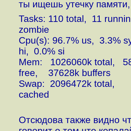
ты ищешь утечку памяти, 
Tasks: 110 total, 11 runn
zombie
Cpu(s): 96.7% us, 3.3% s
hi, 0.0% si
Mem: 1026060k total, 5
free, 37628k buffers
Swap: 2096472k total, 
cached
Отсюдова также видно чт
говорит о том что кепала