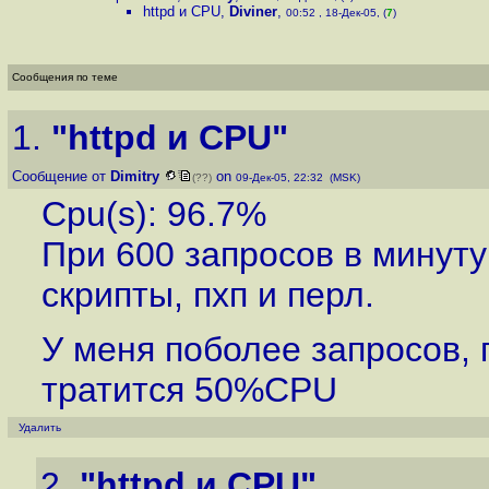
httpd и CPU
,
Diviner
,
00:52 , 18-Дек-05, (
7
)
Сообщения по теме
1.
"httpd и CPU"
Сообщение от
Dimitry
on
(??)
09-Дек-05, 22:32 (MSK)
Cpu(s): 96.7%
При 600 запросов в минут
скрипты, пхп и перл.
У меня поболее запросов, 
тратится 50%CPU
Удалить
2.
"httpd и CPU"