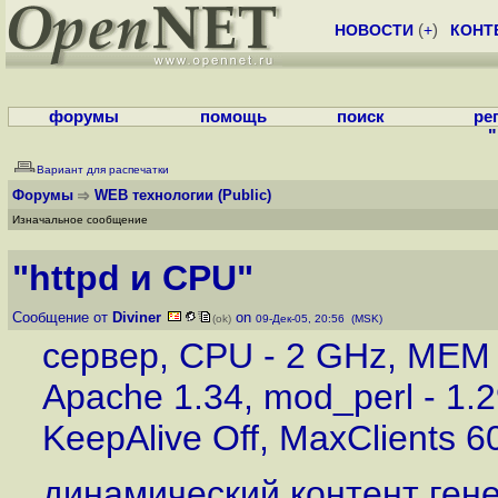
НОВОСТИ
(
+
)
КОНТ
форумы
помощь
поиск
ре
"
Вариант для распечатки
Форумы
WEB технологии
(Public)
Изначальное сообщение
"httpd и CPU"
Сообщение от
Diviner
on
(ok)
09-Дек-05, 20:56 (MSK)
сервер, CPU - 2 GHz, MEM 
Apache 1.34, mod_perl - 1.
KeepAlive Off, MaxClients 
динамический контент гене