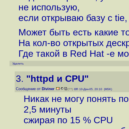
не использую,
если открываю базу с tie
Может быть есть какие т
На кол-во открытых дескр
Где такой в Red Hat -е м
Удалить
3.
"httpd и CPU"
Сообщение от
Diviner
on
(??)
10-Дек-05, 20:10 (MSK)
Никак не могу понять п
2,5 минуты
сжирая по 15 % CPU