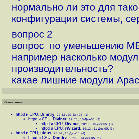
нормально ли это для тако
конфигурации системы, се
вопрос 2
вопрос по уменьшению MEM
например насколько модуль
производительность?
какае лишние модули Apac
Оглавление
httpd и CPU
,
Dimitry
,
22:32 , 09-Дек-05, (1)
httpd и CPU
,
Diviner
,
17:55 , 10-Дек-05, (2)
httpd и CPU
,
Diviner
,
20:10 , 10-Дек-05, (3)
httpd и CPU
,
rWizard
,
16:13 , 11-Дек-05, (5)
httpd и CPU
,
uldus
,
23:14 , 10-Дек-05, (4)
httpd и CPU
,
Dimitry
,
17:02 , 13-Дек-05, (6)