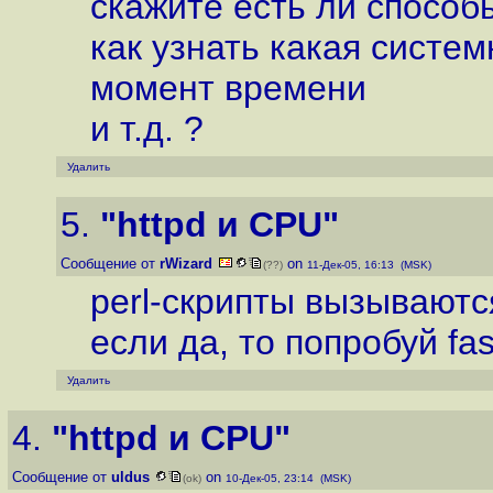
скажите есть ли способ
как узнать какая систе
момент времени
и т.д. ?
Удалить
5.
"httpd и CPU"
Сообщение от
rWizard
on
(??)
11-Дек-05, 16:13 (MSK)
perl-скрипты вызывают
если да, то попробуй fa
Удалить
4.
"httpd и CPU"
Сообщение от
uldus
on
(ok)
10-Дек-05, 23:14 (MSK)