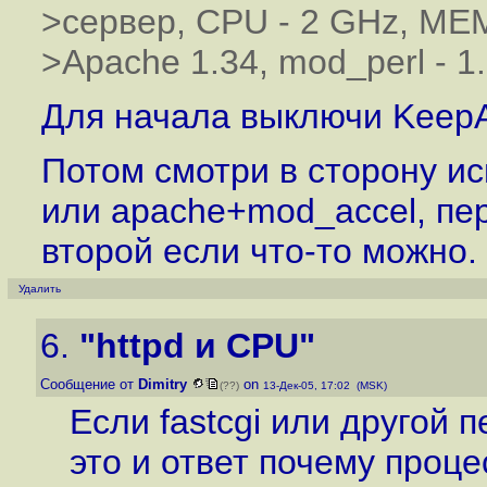
>сервер, CPU - 2 GHz, MEM
>Apache 1.34, mod_perl - 1
Для начала выключи KeepA
Потом смотри в сторону ис
или apache+mod_accel, пер
второй если что-то можно.
Удалить
6.
"httpd и CPU"
Сообщение от
Dimitry
on
(??)
13-Дек-05, 17:02 (MSK)
Если fastcgi или другой 
это и ответ почему проц