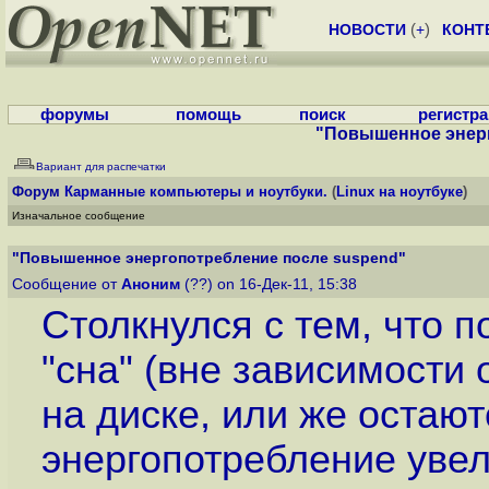
НОВОСТИ
(
+
)
КОНТ
форумы
помощь
поиск
регистр
"Повышенное энерг
Вариант для распечатки
Форум
Карманные компьютеры и ноутбуки.
(
Linux на ноутбуке
)
Изначальное сообщение
"Повышенное энергопотребление после suspend"
Сообщение от
Аноним
(??) on 16-Дек-11, 15:38
Столкнулся с тем, что 
"сна" (вне зависимости 
на диске, или же остают
энергопотребление увели