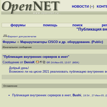
НОВОСТИ
(
+
)
КОНТ
форумы
помощь
поиск
ре
"Публикация вн
Вариант для распечатки
Форумы
Маршрутизаторы CISCO и др. оборудование.
(Public)
Изначальное сообщение
"Публикация внутренних серверов в инет"
Сообщение от
DenisK
on
24-Июн-05, 13:07 (MSK)
Добрый день!
Возможно ли на циске 2821 реализовать публикацию внутренних ве
Оглавление
Публикация внутренних серверов в инет
,
Bushi
,
19:54 , 27-Июн-05, (