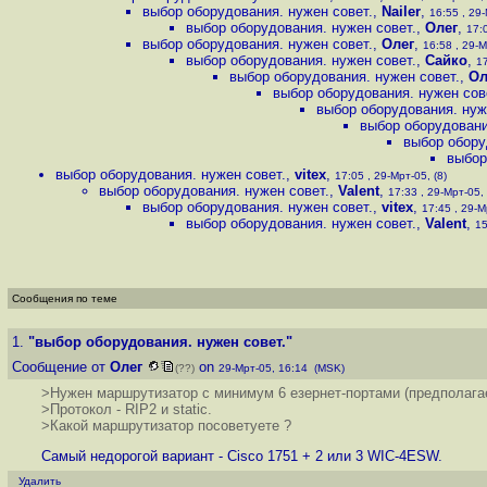
выбор оборудования. нужен совет.
,
Nailer
,
16:55 , 29-
выбор оборудования. нужен совет.
,
Олег
,
17:0
выбор оборудования. нужен совет.
,
Олег
,
16:58 , 29-М
выбор оборудования. нужен совет.
,
Сайко
,
17
выбор оборудования. нужен совет.
,
Ол
выбор оборудования. нужен сов
выбор оборудования. нуж
выбор оборудовани
выбор обору
выбор
выбор оборудования. нужен совет.
,
vitex
,
17:05 , 29-Мрт-05, (8)
выбор оборудования. нужен совет.
,
Valent
,
17:33 , 29-Мрт-05, 
выбор оборудования. нужен совет.
,
vitex
,
17:45 , 29-М
выбор оборудования. нужен совет.
,
Valent
,
15
Сообщения по теме
1.
"выбор оборудования. нужен совет."
Сообщение от
Олег
on
(??)
29-Мрт-05, 16:14 (MSK)
>Нужен маршрутизатор с минимум 6 езернет-портами (предполагае
>Протокол - RIP2 и static.
>Какой маршрутизатор посоветуете ?
Самый недорогой вариант - Cisco 1751 + 2 или 3 WIC-4ESW.
Удалить