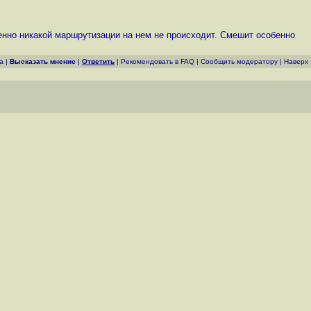
твенно никакой маршрутизации на нем не происходит. Смешит особенно
а
|
Высказать мнение
|
Ответить
|
Рекомендовать в FAQ
|
Cообщить модератору
|
Наверх