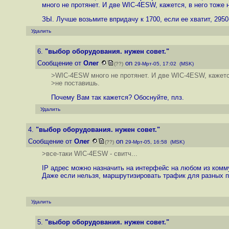
много не протянет. И две WIC-4ESW, кажется, в него тоже 
ЗЫ. Лучше возьмите впридачу к 1700, если ее хватит, 2950
Удалить
6.
"выбор оборудования. нужен совет."
Сообщение от
Олег
on
(??)
29-Мрт-05, 17:02 (MSK)
>WIC-4ESW много не протянет. И две WIC-4ESW, кажется
>не поставишь.
Почему Вам так кажется? Обоснуйте, плз.
Удалить
4.
"выбор оборудования. нужен совет."
Сообщение от
Олег
on
(??)
29-Мрт-05, 16:58 (MSK)
>все-таки WIC-4ESW - свитч...
IP адрес можно назначить на интерфейс на любом из комму
Даже если нельзя, маршрутизировать трафик для разных п
Удалить
5.
"выбор оборудования. нужен совет."