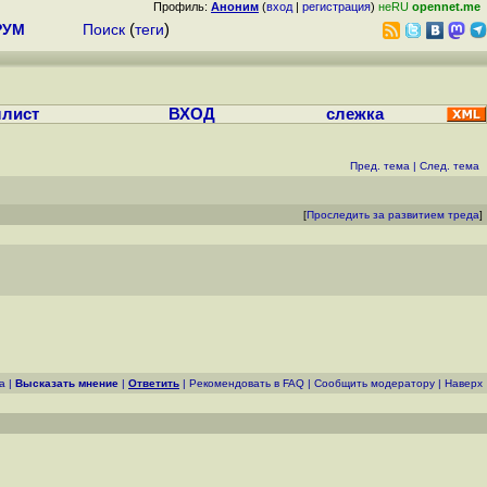
Профиль:
Аноним
(
вход
|
регистрация
)
неRU
opennet.me
РУМ
Поиск
(
теги
)
лист
ВХОД
слежка
Пред. тема
|
След. тема
[
Проследить за развитием треда
]
а
|
Высказать мнение
|
Ответить
|
Рекомендовать в FAQ
|
Cообщить модератору
|
Наверх