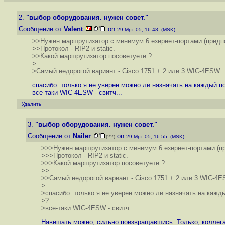
2.
"выбор оборудования. нужен совет."
Сообщение от
Valent
on
29-Мрт-05, 16:48 (MSK)
>>Нужен маршрутизатор с минимум 6 езернет-портами (предпо
>>Протокол - RIP2 и static.
>>Какой маршрутизатор посоветуете ?
>
>Самый недорогой вариант - Cisco 1751 + 2 или 3 WIC-4ESW.
спасибо. только я не уверен можно ли назначать на каждый п
все-таки WIC-4ESW - свитч...
Удалить
3.
"выбор оборудования. нужен совет."
Сообщение от
Nailer
on
(??)
29-Мрт-05, 16:55 (MSK)
>>>Нужен маршрутизатор с минимум 6 езернет-портами (пр
>>>Протокол - RIP2 и static.
>>>Какой маршрутизатор посоветуете ?
>>
>>Самый недорогой вариант - Cisco 1751 + 2 или 3 WIC-4E
>
>спасибо. только я не уверен можно ли назначать на кажд
>?
>все-таки WIC-4ESW - свитч...
Навешать можно, сильно поизвращавшись. Только, коллега,