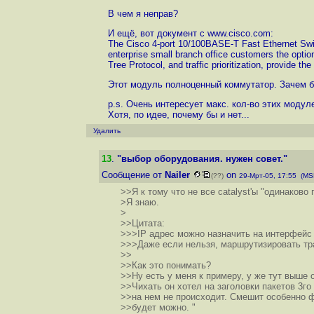
В чем я неправ?
И ещё, вот документ с www.cisco.com:
The Cisco 4-port 10/100BASE-T Fast Ethernet Swit
enterprise small branch office customers the optio
Tree Protocol, and traffic prioritization, provide the
Этот модуль полноценный коммутатор. Зачем бр
p.s. Очень интересует макс. кол-во этих модул
Хотя, по идее, почему бы и нет...
Удалить
13
.
"выбор оборудования. нужен совет."
Сообщение от
Nailer
on
(??)
29-Мрт-05, 17:55 (MS
>>Я к тому что не все catalyst'ы "одинаково 
>Я знаю.
>
>>Цитата:
>>>IP адрес можно назначить на интерфейс 
>>>Даже если нельзя, маршрутизировать тр
>>
>>Как это понимать?
>>Ну есть у меня к примеру, у же тут выше 
>>Чихать он хотел на заголовки пакетов 3го
>>на нем не происходит. Смешит особенно фр
>>будет можно. "