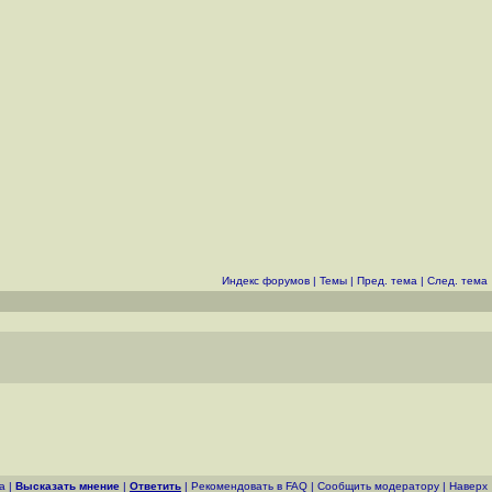
Индекс форумов
|
Темы
|
Пред. тема
|
След. тема
а
|
Высказать мнение
|
Ответить
|
Рекомендовать в FAQ
|
Cообщить модератору
|
Наверх