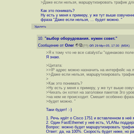
>Даже если нельзя, маршрутизировать трафик для
Как это понимать?
Ну есть у меня к примеру, у же тут выше озвучен
фраза "Даже если нельзя, ... будет можно. "
Удалить
10.
"выбор оборудования. нужен совет."
Сообщение от
Олег
on
(??)
29-Мрт-05, 17:30 (MSK)
>Я к тому что не все catalyst'ы "одинаково поле
Я знаю.
>Цитата:
>>IP адрес можно назначить на интерфейс на 
>>Даже если нельзя, маршрутизировать трафик
>
>Как это понимать?
>Ну есть у меня к примеру, у же тут выше озву
>Чихать он хотел на заголовки пакетов 3го ур
>на нем не происходит. Смешит особенно фраза 
>будет можно. "
Таки будет! :-)
1. Речь идёт о Cisco 1751 и вставленном в неё 
2. Один FastEthernet у неё есть, VLANы подде
Вопрос: можно будет маршрутизировать трафик
Ответ: да, на 100%. Скорость будет ниже, но ра