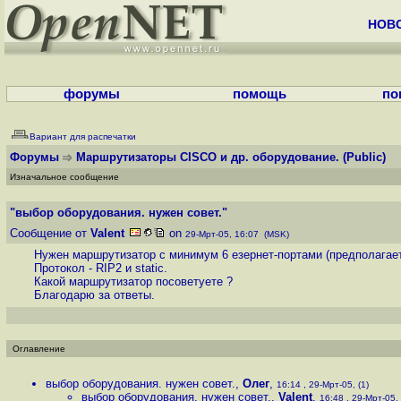
НОВ
форумы
помощь
по
Вариант для распечатки
Форумы
Маршрутизаторы CISCO и др. оборудование.
(Public)
Изначальное сообщение
"выбор оборудования. нужен совет."
Сообщение от
Valent
on
29-Мрт-05, 16:07 (MSK)
Нужен маршрутизатор с минимум 6 езернет-портами (предполагает
Протокол - RIP2 и static.
Какой маршрутизатор посоветуете ?
Благодарю за ответы.
Оглавление
выбор оборудования. нужен совет.
,
Олег
,
16:14 , 29-Мрт-05, (1)
выбор оборудования. нужен совет.
,
Valent
,
16:48 , 29-Мрт-05, 