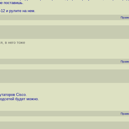
не поставишь.
-12 и рулите на нем.
Правк
, в него тоже
Правк
таторов Cisco.
одсетей будет можно.
Правк