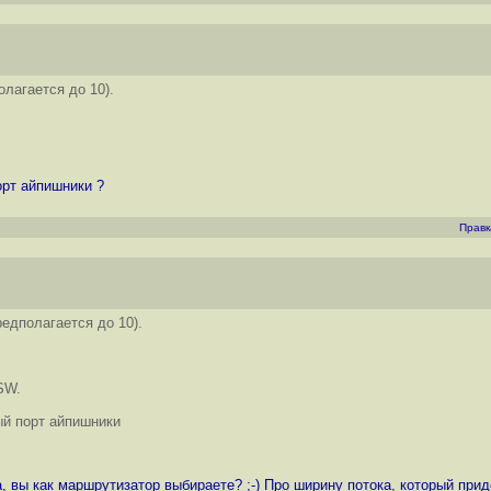
лагается до 10).
орт айпишники ?
Правк
едполагается до 10).
SW.
ый порт айпишники
 вы как маршрутизатор выбираете? ;-) Про ширину потока, который прид