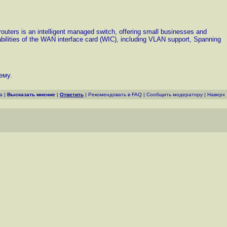
ers is an intelligent managed switch, offering small businesses and
abilities of the WAN interface card (WIC), including VLAN support, Spanning
ему.
а
|
Высказать мнение
|
Ответить
|
Рекомендовать в FAQ
|
Cообщить модератору
|
Наверх