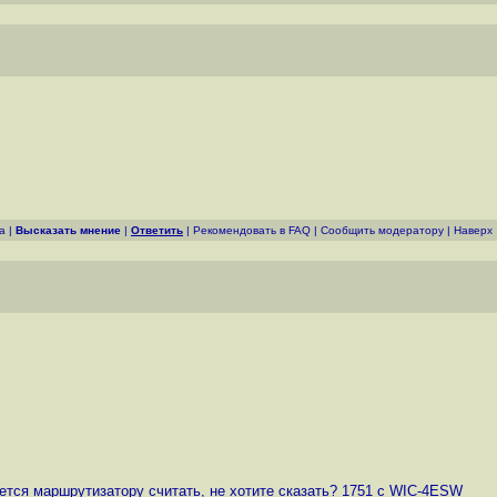
а
|
Высказать мнение
|
Ответить
|
Рекомендовать в FAQ
|
Cообщить модератору
|
Наверх
ется маршрутизатору считать, не хотите сказать? 1751 c WIC-4ESW