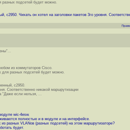
 разных подсетей будет можно.
ный, с2950. Чихать он хотел на заголовки пакетов 3го уровня. Соответс
Правк
зны"...
любом из коммутаторов Cisco.
 для разных подсетей будет можно.
ченный, с2950.
овня. Соответственно никакой маршрутизации
"Даже если нельзя, ...
модуле wic-4esw.
рживаются полностью и в модуле и на интерфейсе.
 из разных VLANов (разных подсетей) на этом маршрутизаторе?
ботать будет.