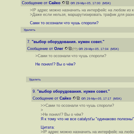
Сообщение от
Сайко
on
29-Мрт-05, 17:00 (MSK)
>IP адрес можно назначить на интерфейс на любом из к
>Даже если нельзя, маршрутизировать трафик для разн
Сами то осознали что чушь спороли?
Удалить
7.
"выбор оборудования. нужен совет."
Сообщение от
Олег
on
(??)
29-Мрт-05, 17:04 (MSK)
>Сами то осознали что чушь спороли?
Не понял!? Вы о чём?
Удалить
9.
"выбор оборудования. нужен совет."
Сообщение от
Сайко
on
29-Мрт-05, 17:17 (MSK)
>>Сами то осознали что чушь спороли?
>
>Не понял!? Вы о чём?
Я к тому что не все catalyst'ы "одинаково полезны".
Цитата:
>IP адрес можно назначить на интерфейс на любо