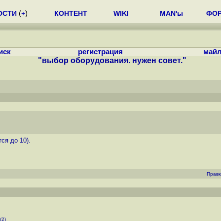
ОСТИ
(
+
)
КОНТЕНТ
WIKI
MAN'ы
ФО
иск
регистрация
майл
"выбор оборудования. нужен совет."
ся до 10).
Правк
(2)