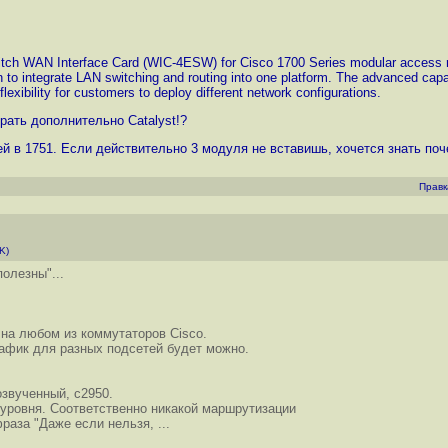
ch WAN Interface Card (WIC-4ESW) for Cisco 1700 Series modular access rout
n to integrate LAN switching and routing into one platform. The advanced cap
 flexibility for customers to deploy different network configurations.
ать дополнительно Catalyst!?
ей в 1751. Если действительно 3 модуля не вставишь, хочется знать поч
Правк
K)
полезны"...
на любом из коммутаторов Cisco.
афик для разных подсетей будет можно.
озвученный, с2950.
 уровня. Соответственно никакой маршрутизации
аза "Даже если нельзя, ...