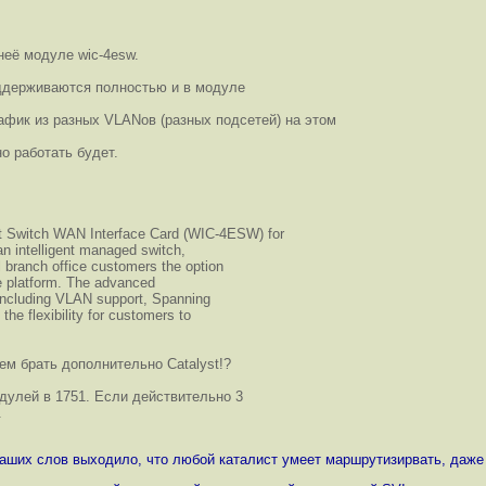
неё модуле wic-4esw.
оддерживаются полностью и в модуле
фик из разных VLANов (разных подсетей) на этом
о работать будет.
t Switch WAN Interface Card (WIC-4ESW) for
n intelligent managed switch,
 branch office customers the option
ne platform. The advanced
 including VLAN support, Spanning
 the flexibility for customers to
м брать дополнительно Catalyst!?
одулей в 1751. Если действительно 3
.
з ваших слов выходило, что любой каталист умеет маршрутизирвать, даж