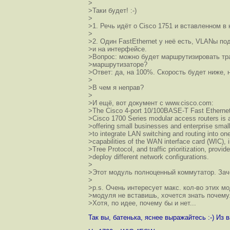
>
>Таки будет! :-)
>
>1. Речь идёт о Cisco 1751 и вставленном в 
>
>2. Один FastEthernet у неё есть, VLANы п
>и на интерфейсе.
>Вопрос: можно будет маршрутизировать тра
>маршрутизаторе?
>Ответ: да, на 100%. Скорость будет ниже, н
>
>В чем я неправ?
>
>И ещё, вот документ с www.cisco.com:
>The Cisco 4-port 10/100BASE-T Fast Etherne
>Cisco 1700 Series modular access routers is a
>offering small businesses and enterprise small
>to integrate LAN switching and routing into o
>capabilities of the WAN interface card (WIC),
>Tree Protocol, and traffic prioritization, provide
>deploy different network configurations.
>
>Этот модуль полноценный коммутатор. Заче
>
>p.s. Очень интересует макс. кол-во этих м
>модуля не вставишь, хочется знать почему
>Хотя, по идее, почему бы и нет...
Так вы, батенька, яснее выражайтесь :-) И