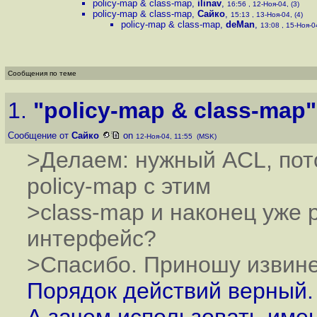
policy-map & class-map
,
ilinav
,
16:56 , 12-Ноя-04, (3)
policy-map & class-map
,
Сайко
,
15:13 , 13-Ноя-04, (4)
policy-map & class-map
,
deMan
,
13:08 , 15-Ноя-04
Сообщения по теме
1.
"policy-map & class-map"
Сообщение от
Сайко
on
12-Ноя-04, 11:55 (MSK)
>Делаем: нужный ACL, пото
policy-map с этим
>class-map и наконец уже 
интерфейс?
>Спасибо. Приношу извине
Порядок действий верный.