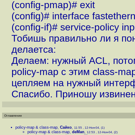
(config-pmap)# exit
(сonfig)# interface fastether
(config-if)# service-policy inp
Тобишь правильно ли я по
делаетса:
Делаем: нужный ACL, потом
policy-map с этим class-ma
цепляем на нужный интер
Спасибо. Приношу извинен
Оглавление
policy-map & class-map
,
Сайко
,
11:55 , 12-Ноя-04, (1)
policy-map & class-map
,
deMan
,
12:53 , 12-Ноя-04, (2)