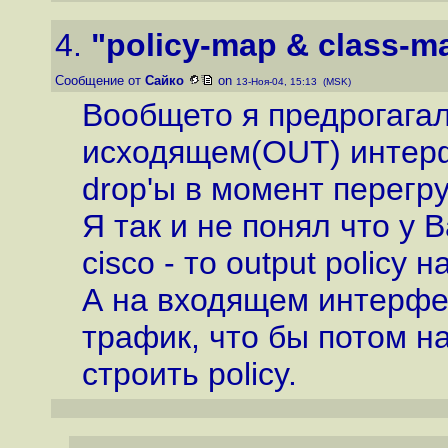
4.
"policy-map & class-m
Сообщение от
Сайко
on
13-Ноя-04, 15:13 (MSK)
Вообщето я предрогагал
исходящем(OUT) интерф
drop'ы в момент перегру
Я так и не понял что у 
cisco - то output policy 
А на входящем интерфе
трафик, что бы потом н
строить policy.