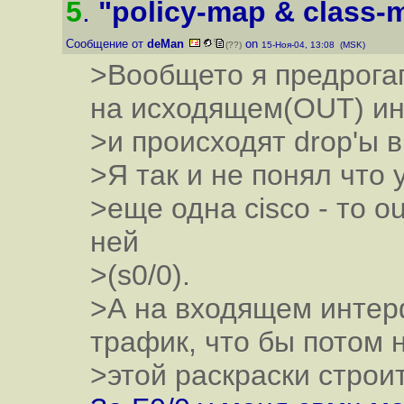
5
.
"policy-map & class-
Сообщение от
deMan
on
(??)
15-Ноя-04, 13:08 (MSK)
>Вообщето я предрогаг
на исходящем(OUT) ин
>и происходят drop'ы в
>Я так и не понял что 
>еще одна cisco - то o
ней
>(s0/0).
>А на входящем интер
трафик, что бы потом 
>этой раскраски строить