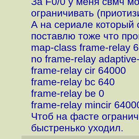
За F0/0 у меня свмч мо
ограничивать (приоти
А на сериале который 
поставлю тоже что про
map-class frame-relay 
no frame-relay adaptive
frame-relay cir 64000
frame-relay bc 640
frame-relay be 0
frame-relay mincir 640
Чтоб на фасте огранич
быстренько уходил.