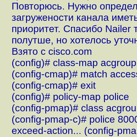
Повторюсь. Нужно опреде
загружености канала иметь
приоритет. Спасибо Nailer
полутше, но хотелось уточн
Взято с cisco.com
(config)# class-map acgrou
(config-cmap)# match acces
(config-cmap)# exit
(config)# policy-map police
(config-pmap)# class acgro
(config-pmap-c)# police 800
exceed-action... (config-pma