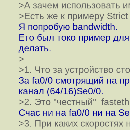
>А зачем использовать им
>Есть же к примеру Strict P
Я попробую bandwidth.
Ето был токо пример для
делать.
>
>1. Что за устройство сто
За fa0/0 смотрящий на п
канал (64/16)Se0/0.
>2. Это "честный" fasteth
Счас ни на fa0/0 ни на S
>3. При каких скоростях 