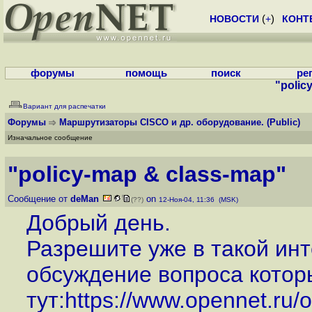
НОВОСТИ
(
+
)
КОНТ
форумы
помощь
поиск
ре
"polic
Вариант для распечатки
Форумы
Маршрутизаторы CISCO и др. оборудование.
(Public)
Изначальное сообщение
"policy-map & class-map"
Сообщение от
deMan
on
(??)
12-Ноя-04, 11:36 (MSK)
Добрый день.
Разрешите уже в такой ин
обсуждение вопроса котор
тут:
https://www.opennet.ru/