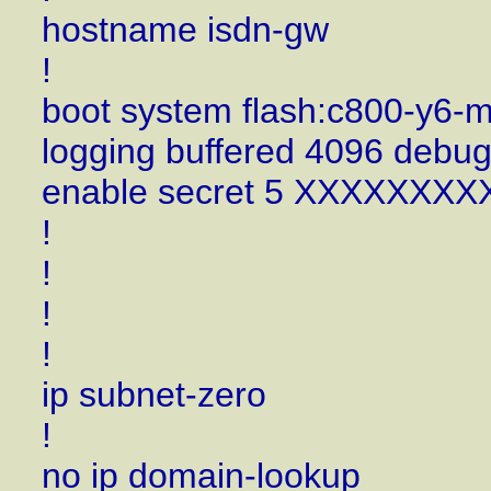
hostname isdn-gw
!
boot system flash:c800-y6-
logging buffered 4096 debu
enable secret 5 XXXXXXX
!
!
!
!
ip subnet-zero
!
no ip domain-lookup