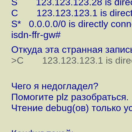
S 123.123.123.28 is direct
C 123.123.123.1 is directl
S* 0.0.0.0/0 is directly conn
isdn-ffr-gw#
Откуда эта странная запис
>C 123.123.123.1 is direct
Чего я недогладел?
Помогите plz разобраться.
Чтение debug(ов) только ус