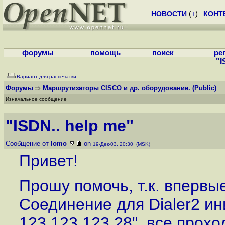
НОВОСТИ
(
+
)
КОНТ
форумы
помощь
поиск
ре
"I
Вариант для распечатки
Форумы
Маршрутизаторы CISCO и др. оборудование.
(Public)
Изначальное сообщение
"ISDN.. help me"
Сообщение от
lomo
on
19-Дек-03, 20:30 (MSK)
Привет!
Прошу помочь, т.к. впервые
Соединение для Dialer2 ин
123.123.123.28", все прох