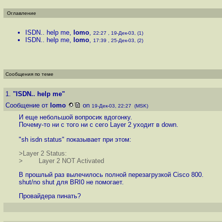
Оглавление
ISDN.. help me
,
lomo
,
22:27 , 19-Дек-03, (1)
ISDN.. help me
,
lomo
,
17:39 , 25-Дек-03, (2)
Сообщения по теме
1.
"ISDN.. help me"
Сообщение от
lomo
on
19-Дек-03, 22:27 (MSK)
И еще небольшой вопросик вдогонку.
Почему-то ни с того ни с сего Layer 2 уходит в down.
"sh isdn status" показывает при этом:
>Layer 2 Status:
> Layer 2 NOT Activated
В прошлый раз вылечилось полной перезагрузкой Cisco 800.
shut/no shut для BRI0 не помогает.
Провайдера пинать?