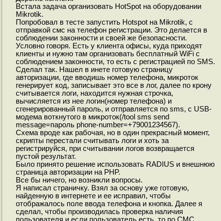
Встала задача организовать HotSpot на оборудовании
Mikrotik.
Попробовал в тесте запустить Hotspot на Mikrotik, с
отправкой смс на телефон регистрации. Это делается в
соблюдении законности и своей же безопасности.
Условно говоря. Есть у клиента офисы, куда приходят
клиенты и нужно там организовать бесплатный WiFi с
соблюдением законности, то есть с регистрацией по SMS.
Сделал так. Нашел в инете готовую страницу
авторизации, где вводишь номер телефона, микроток
генерирует код, записывает это все в лог, далее по крону
считывается логи, находится нужная строчка,
вычисляется из нее логин(номер телефона) и
сгенерированный пароль, и отправляется по sms, с USB-
модема воткнутого в микроток(/tool sms send
message=пароль phone-number=+79001234567).
Схема вроде как рабочая, но в один прекрасный момент,
скрипты перестали считывать логи и хоть за
регистрируйся, при считывании логов возвращается
пустой результат.
Было принято решение использовать RADIUS и внешнюю
страница авторизации на PHP.
Все бы ничего, но возникли вопросы.
Я написал страничку. Взял за основу уже готовую,
найденную в интернете и ее исправил, чтобы
отображалось поле ввода телефона и кнопка. Далее я
сделал, чтобы производилась проверка наличия
пользователя и если пользователь есть, то по СМС