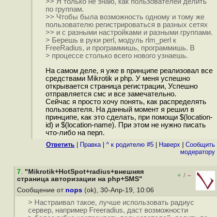
>> Я только не знаю, как пользователей делить
по группам.
>> Чтобы была возможность одному и тому же
пользователю регистрироваться в разных сетях
>> и с разными настройками и разными группами.
> Берешь в руки perl, модуль rlm_perl к
FreeRadius, и программишь, программишь. В
> процессе столько всего нового узнаешь.
На самом деле, я уже в принципе реализовал все
средствами Mikrotik и php. У меня успешно
открывается страница регистрации, Успешно
отправляется смс и все замечательно.
Сейчас я просто хочу понять, как распределять
пользователя. На данный момент я решил в
принципе, как это сделать, при помощи $(location-
id) и $(location-name). При этом не нужно писать
что-либо на перл.
Ответить
|
Правка
|
^ к родителю #5
|
Наверх
|
Cообщить
модератору
7
.
"Mikrotik+HotSpot+radius+внешняя
+
–
/
страница авторизации на php+SMS"
Сообщение от
nops
(ok), 30-Апр-19, 10:06
> Настраивал такое, лучше использовать радиус
сервер, например Freeradius, даст возможности