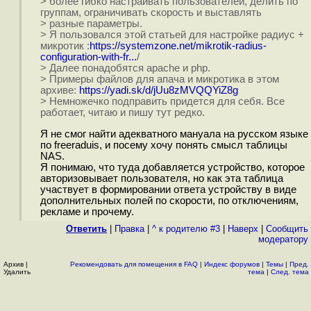
> более гибко настраивать пользователей, делить по
группам, ограничивать скорость и выставлять
> разные параметры.
> Я пользовался этой статьей для настройке радиус +
микротик :
https://systemzone.net/mikrotik-radius-
configuration-with-fr...
/
> Далее понадобятся apache и php.
> Примеры файлов для апача и микротика в этом
архиве:
https://yadi.sk/d/jUu8zMVQQYiZ8g
> Немножечко подправить придется для себя. Все
работает, читаю и пишу тут редко.
Я не смог найти адекватного мануала на русском языке
по freeraduis, и посему хочу понять смысл таблицы
NAS.
Я понимаю, что туда добавляется устройство, которое
авторизовывает пользователя, но как эта таблица
участвует в формировании ответа устройству в виде
дополнительных полей по скорости, по отключениям,
рекламе и прочему.
Ответить
|
Правка
|
^ к родителю #3
|
Наверх
|
Cообщить
модератору
Архив
|
Рекомендовать для помещения в FAQ
|
Индекс форумов
|
Темы
|
Пред.
Удалить
тема
|
След. тема