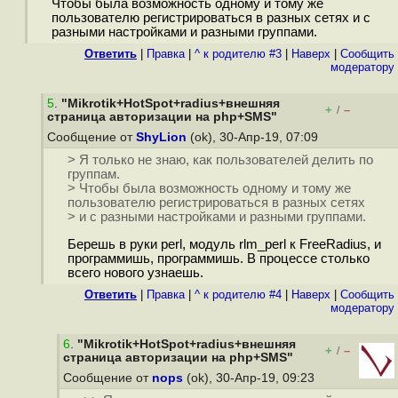
Чтобы была возможность одному и тому же
пользователю регистрироваться в разных сетях и с
разными настройками и разными группами.
Ответить
|
Правка
|
^ к родителю #3
|
Наверх
|
Cообщить
модератору
5
.
"Mikrotik+HotSpot+radius+внешняя
+
–
/
страница авторизации на php+SMS"
Сообщение от
ShyLion
(ok), 30-Апр-19, 07:09
> Я только не знаю, как пользователей делить по
группам.
> Чтобы была возможность одному и тому же
пользователю регистрироваться в разных сетях
> и с разными настройками и разными группами.
Берешь в руки perl, модуль rlm_perl к FreeRadius, и
программишь, программишь. В процессе столько
всего нового узнаешь.
Ответить
|
Правка
|
^ к родителю #4
|
Наверх
|
Cообщить
модератору
6
.
"Mikrotik+HotSpot+radius+внешняя
+
–
/
страница авторизации на php+SMS"
Сообщение от
nops
(ok), 30-Апр-19, 09:23