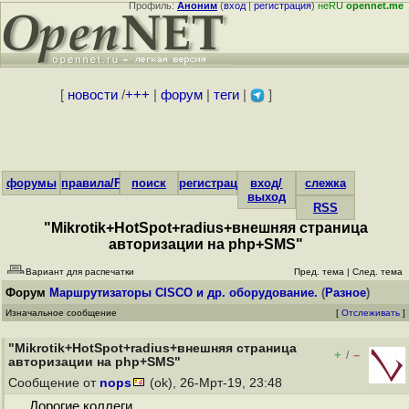
Профиль:
Аноним
(
вход
|
регистрация
)
неRU
opennet.me
[
новости
/
+++
|
форум
|
теги
|
]
форумы
правила/FAQ
поиск
регистрация
вход/
слежка
выход
RSS
"Mikrotik+HotSpot+radius+внешняя страница
авторизации на php+SMS"
Вариант для распечатки
Пред. тема
|
След. тема
Форум
Маршрутизаторы CISCO и др. оборудование.
(
Разное
)
Изначальное сообщение
[
Отслеживать
]
"Mikrotik+HotSpot+radius+внешняя страница
+
–
/
авторизации на php+SMS"
Сообщение от
nops
(ok), 26-Мрт-19, 23:48
Дорогие коллеги.