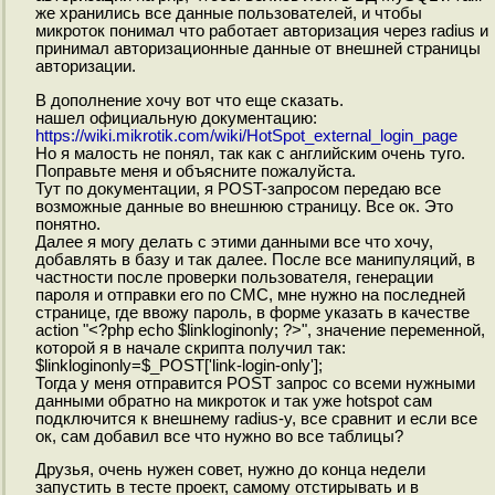
же хранились все данные пользователей, и чтобы
микроток понимал что работает авторизация через radius и
принимал авторизационные данные от внешней страницы
авторизации.
В дополнение хочу вот что еще сказать.
нашел официальную документацию:
https://wiki.mikrotik.com/wiki/HotSpot_external_login_page
Но я малость не понял, так как с английским очень туго.
Поправьте меня и объясните пожалуйста.
Тут по документации, я POST-запросом передаю все
возможные данные во внешнюю страницу. Все ок. Это
понятно.
Далее я могу делать с этими данными все что хочу,
добавлять в базу и так далее. После все манипуляций, в
частности после проверки пользователя, генерации
пароля и отправки его по СМС, мне нужно на последней
странице, где ввожу пароль, в форме указать в качестве
action "<?php echo $linkloginonly; ?>", значение переменной,
которой я в начале скрипта получил так:
$linkloginonly=$_POST['link-login-only'];
Тогда у меня отправится POST запрос со всеми нужными
данными обратно на микроток и так уже hotspot сам
подключится к внешнему radius-у, все сравнит и если все
ок, сам добавил все что нужно во все таблицы?
Друзья, очень нужен совет, нужно до конца недели
запустить в тесте проект, самому отстирывать и в