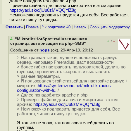
Далее понадобятся apache и php.
Примеры файлов для апача и микротика в этом архиве:
https://yadi.sk/d/jUu8zMVQQYiZ8g
Немножечко подправить придется для себя. Все работает,
читаю и пишу тут редко.
Ответить
|
Правка
|
^ к родителю #0
|
Наверх
|
Cообщить модератору
4
.
"Mikrotik+HotSpot+radius+внешняя
+
–
/
страница авторизации на php+SMS"
Сообщение от
nops
(ok), 29-Апр-19, 20:12
> Настраивал такое, лучше использовать радиус
сервер, например Freeradius, даст возможности
> более гибко настраивать пользователей, делить по
группам, ограничивать скорость и выставлять
> разные параметры.
> Я пользовался этой статьей для настройке радиус +
микротик :
https://systemzone.net/mikrotik-radius-
configuration-with-fr...
/
> Далее понадобятся apache и php.
> Примеры файлов для апача и микротика в этом
архиве:
https://yadi.sk/d/jUu8zMVQQYiZ8g
> Немножечко подправить придется для себя. Все
работает, читаю и пишу тут редко.
Я только не знаю, как пользователей делить по
группам.