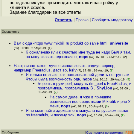
понедельник уже производить монтаж и настройку у
клиента в офисе.
Заранее благодарен за все ответы.
Ответить
|
Правка
|
Cообщить модератору
Оглавление
Вам сюда -https www mikbill ru produkt opisanie html
,
universite
(ok), 00:08 , 27-Мрт-19, (1)
К сожалению или к счастью мне туда не надо Был я там,
но могу сказать однозначно
,
nops
(ok), 07:18 , 27-Мрт-19, (2)
Настраивал такое, лучше использовать радиус сервер,
например Freeradius, даст во
,
ksiv
(?), 17:48 , 29-Апр-19, (
3
)
Я только не знаю, как пользователей делить по группам
Чтобы была возможность одн
,
nops
(ok), 20:12 , 29-Апр-19, (
4
)
Берешь в руки perl, модуль rlm_perl к FreeRadius, и
программишь, программишь В
,
ShyLion
(ok), 07:09 ,
30-Апр-19, (
)
5
На самом деле, я уже в принципе
реализовал все средствами Mikrotik и php У
меня
,
nops
(ok), 09:23 , 30-Апр-19, (
6
)
Я не смог найти адекватного мануала на русском языке
по freeraduis, и посему хоч
,
nops
(ok), 10:06 , 30-Апр-19, (
7
)
Сообщения
[
Сортировка по времени
|
RSS
]