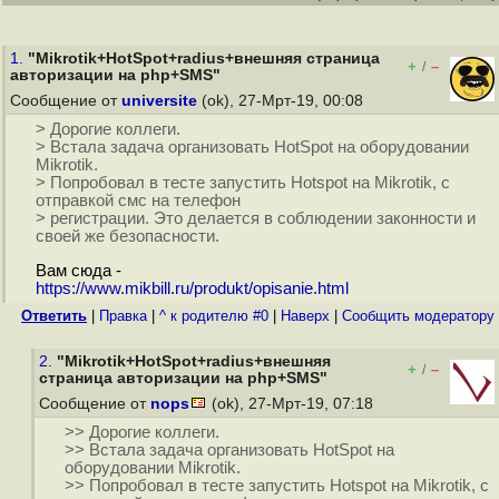
1.
"Mikrotik+HotSpot+radius+внешняя страница
+
–
/
авторизации на php+SMS"
Сообщение от
universite
(ok), 27-Мрт-19, 00:08
> Дорогие коллеги.
> Встала задача организовать HotSpot на оборудовании
Mikrotik.
> Попробовал в тесте запустить Hotspot на Mikrotik, с
отправкой смс на телефон
> регистрации. Это делается в соблюдении законности и
своей же безопасности.
Вам сюда -
https://www.mikbill.ru/produkt/opisanie.html
Ответить
|
Правка
|
^ к родителю #0
|
Наверх
|
Cообщить модератору
2.
"Mikrotik+HotSpot+radius+внешняя
+
–
/
страница авторизации на php+SMS"
Сообщение от
nops
(ok), 27-Мрт-19, 07:18
>> Дорогие коллеги.
>> Встала задача организовать HotSpot на
оборудовании Mikrotik.
>> Попробовал в тесте запустить Hotspot на Mikrotik, с