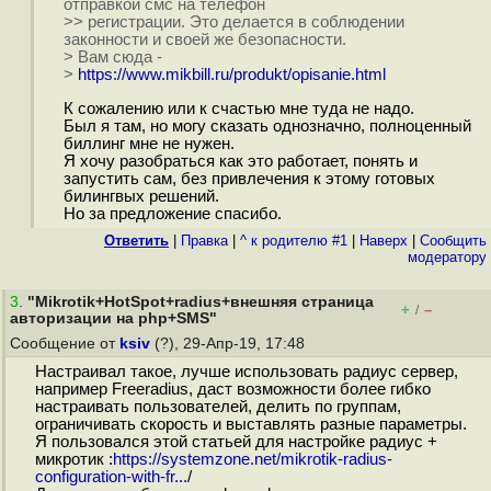
отправкой смс на телефон
>> регистрации. Это делается в соблюдении
законности и своей же безопасности.
> Вам сюда -
>
https://www.mikbill.ru/produkt/opisanie.html
К сожалению или к счастью мне туда не надо.
Был я там, но могу сказать однозначно, полноценный
биллинг мне не нужен.
Я хочу разобраться как это работает, понять и
запустить сам, без привлечения к этому готовых
билингвых решений.
Но за предложение спасибо.
Ответить
|
Правка
|
^ к родителю #1
|
Наверх
|
Cообщить
модератору
3
.
"Mikrotik+HotSpot+radius+внешняя страница
+
–
/
авторизации на php+SMS"
Сообщение от
ksiv
(?), 29-Апр-19, 17:48
Настраивал такое, лучше использовать радиус сервер,
например Freeradius, даст возможности более гибко
настраивать пользователей, делить по группам,
ограничивать скорость и выставлять разные параметры.
Я пользовался этой статьей для настройке радиус +
микротик :
https://systemzone.net/mikrotik-radius-
configuration-with-fr...
/