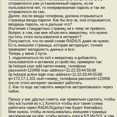
отправлялся уже установленный пароль, если
пользователя нет, то генерированная пароль и так же
отправлялся по смс.
Далее, после ввода телефона, должна открываться
страница ввода пароля. Как бы все ок, она открывается,
вводишь пароль, но а дальше что?
Изучение стандартных страниц ни к чему не привело.
Вопрос в том, как мне объяснить микротику, что нужно
пустить этого пользователя в интернет?
Получается, что по моей схеме RADIUS даже не нужен.
Есть внешняя страница, которая авторизует, точнее
проверяет валидность данных и все.
Теперь у меня 2 пути.
1. подключаться по ssh к микротику и добавлять
пользователя и активное устройство, примерно так:
/ip hotspot user add name=номер_телефона
password=123456 mac-address=11:22:33:44:55:66
/ip hotspot active login mac-address=11:22:33:44:55:66
ip=172.17.1.101 user=номер_телефона password=123456
после этого интернет начинает работать.
2. Как-то еще заставлять микроток авторизовывать через
radius.
Прошу у вас друзья совета, как правильно сделать, чтобы
без костылей из п.1 Хочется чтобы все такие схема
работала через RADIUS(допустим будет freeradius).
Мне нужно, чтобы использовалась внешняя страница
авторизации на php, чтобы велись логи в БД MySQL и там