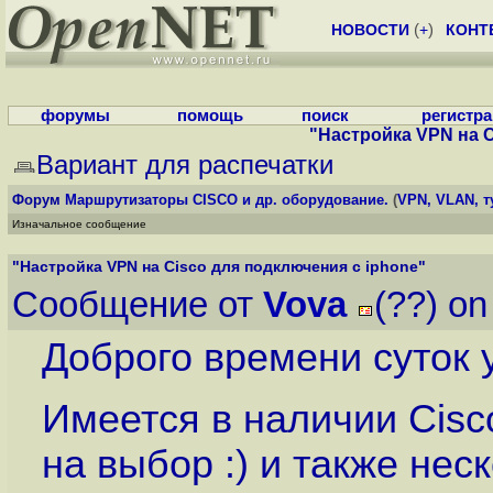
НОВОСТИ
(
+
)
КОНТ
форумы
помощь
поиск
регистр
"Настройка VPN на C
Вариант для распечатки
Форум
Маршрутизаторы CISCO и др. оборудование.
(
VPN, VLAN, т
Изначальное сообщение
"Настройка VPN на Cisco для подключения с iphone"
Сообщение от
Vova
(??) on
Доброго времени суток
Имеется в наличии Cisc
на выбор :) и также не