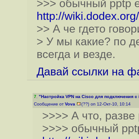
>>> обычный pptp е
http://wiki.dodex.o
>> А че гдето говор
> У мы какие? по д
всегда и везде.
Давай ссылки на ф
7
.
"Настройка VPN на Cisco для подключения с 
Сообщение от
Vova
(??) on 12-Окт-10, 10:14
>>>> А что, разве
>>>> обычный pptp