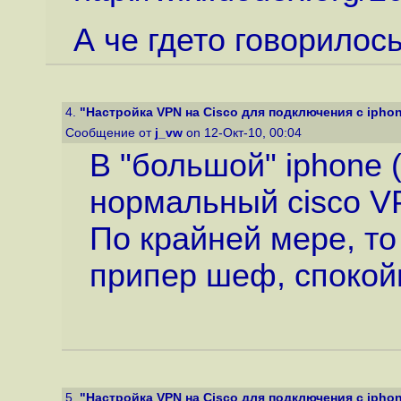
А че гдето говорилось
4.
"Настройка VPN на Cisco для подключения с ipho
Сообщение от
j_vw
on 12-Окт-10, 00:04
В "большой" iphone 
нормальный cisco VP
По крайней мере, то
припер шеф, спокой
5.
"Настройка VPN на Cisco для подключения с ipho