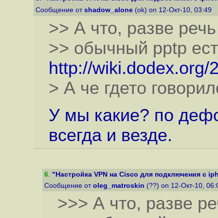
Сообщение от
shadow_alone
(ok) on 12-Окт-10, 03:49
>> А что, разве речь
>> обычный pptp ест
http://wiki.dodex.or
> А че гдето говорил
У мы какие? по дефо
всегда и везде.
6
.
"Настройка VPN на Cisco для подключения с ip
Сообщение от
oleg_matroskin
(??) on 12-Окт-10, 06
>>> А что, разве ре