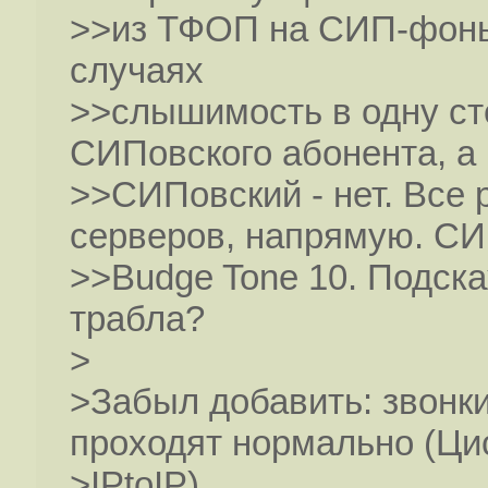
>>из ТФОП на СИП-фоны 
случаях
>>слышимость в одну ст
СИПовского абонента, а
>>СИПовский - нет. Все 
серверов, напрямую. С
>>Budge Tone 10. Подска
трабла?
>
>Забыл добавить: звон
проходят нормально (Ци
>IPtoIP).