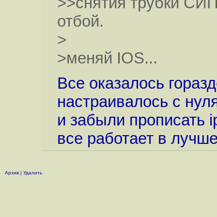
>>снятия трубки СИП
отбой.
>
>меняй IOS...
Все оказалось гораз
настраивалось с нуля
и забыли прописать ip
все работает в лучше
Архив
|
Удалить