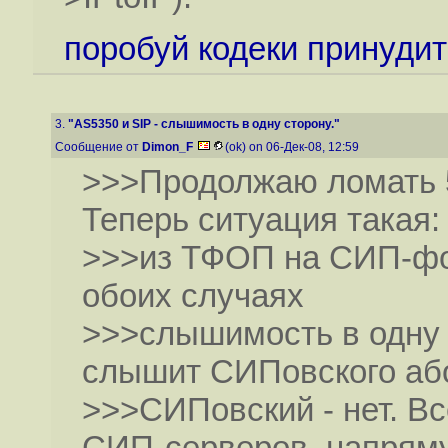
поробуй кодеки принуди
3.
"AS5350 и SIP - слышимость в одну сторону."
Сообщение от
Dimon_F
(ok) on 06-Дек-08, 12:59
>>>Продолжаю ломать 5
Теперь ситуация такая:
>>>из ТФОП на СИП-фон
обоих случаях
>>>слышимость в одну 
слышит СИПовского або
>>>СИПовский - нет. Вс
СИП-серверов, напря