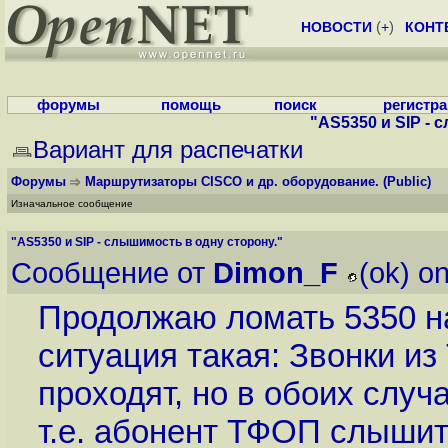
НОВОСТИ
(
+
)
КОНТ
форумы
помощь
поиск
регистр
"AS5350 и SIP - 
Вариант для распечатки
Форумы
Маршрутизаторы CISCO и др. оборудование.
(Public)
Изначальное сообщение
"AS5350 и SIP - слышимость в одну сторону."
Сообщение от
Dimon_F
(ok) o
Продолжаю ломать 5350 на
ситуация такая: Звонки и
проходят, но в обоих случ
т.е. абонент ТФОП слышит