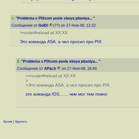
4
.
"Problema s PIXsom posle sboya pitaniya... "
Сообщение от
GolDi
(??) on 27-Ноя-08, 12:22
>router#reload at XX:XX
Это команда ASA, а чел просил про PIX
6
.
"Problema s PIXsom posle sboya pitaniya... "
Сообщение от
APach
on 27-Ноя-08, 18:40
>>router#reload at XX:XX
>
>Это команда ASA, а чел просил про PIX
это команда IOS......, чем мог тем помог.
Архив
|
Удалить