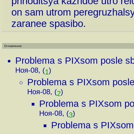
prihoditsya kazhdoe utro relo
on sam utrom peregruzhalsya
zaranee spasibo.
Оглавление
Problema s PIXsom posle sb
Ноя-08, (
)
1
Problema s PIXsom posle 
Ноя-08, (
)
2
Problema s PIXsom pos
Ноя-08, (
)
3
Problema s PIXsom 