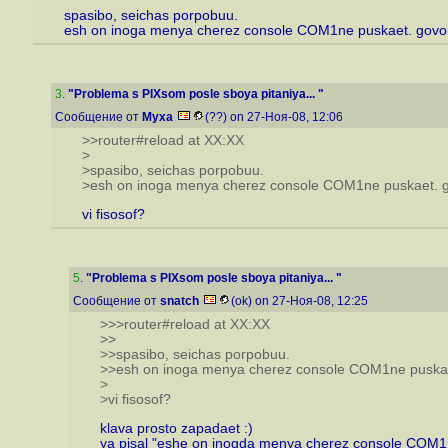
spasibo, seichas porpobuu.
esh on inoga menya cherez console COM1ne puskaet. govori
3
.
"Problema s PIXsom posle sboya pitaniya... "
Сообщение от
Myxa
(??) on 27-Ноя-08, 12:06
>>router#reload at XX:XX
>
>spasibo, seichas porpobuu.
>esh on inoga menya cherez console COM1ne puskaet. go
vi fisosof?
5
.
"Problema s PIXsom posle sboya pitaniya... "
Сообщение от
snatch
(ok) on 27-Ноя-08, 12:25
>>>router#reload at XX:XX
>>
>>spasibo, seichas porpobuu.
>>esh on inoga menya cherez console COM1ne puskaet
>
>vi fisosof?
klava prosto zapadaet :)
ya pisal "eshe on inogda menya cherez console COM1 n