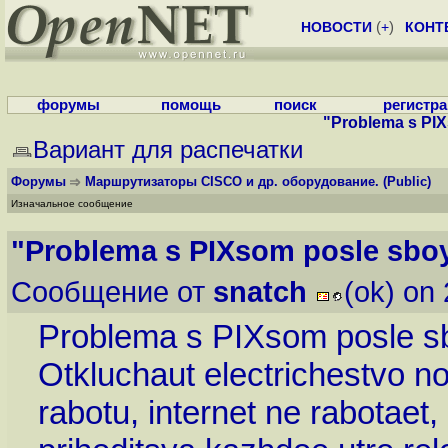
НОВОСТИ
(
+
)
КОНТ
форумы
помощь
поиск
регистр
"Problema s PIXs
Вариант для распечатки
Форумы
Маршрутизаторы CISCO и др. оборудование.
(Public)
Изначальное сообщение
"Problema s PIXsom posle sboya
Сообщение от
snatch
(ok) on
Problema s PIXsom posle sbo
Otkluchaut electrichestvo no
rabotu, internet ne rabotaet