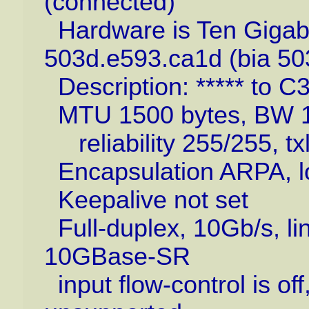
(connected)
Hardware is Ten Gigabit
503d.e593.ca1d (bia 50
Description: ***** to 
MTU 1500 bytes, BW 10
reliability 255/255, tx
Encapsulation ARPA, l
Keepalive not set
Full-duplex, 10Gb/s, lin
10GBase-SR
input flow-control is off