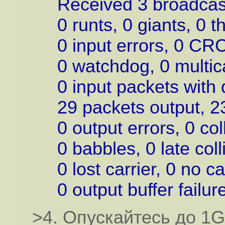
Received 3 broadcasts
0 runts, 0 giants, 0 th
0 input errors, 0 CRC,
0 watchdog, 0 multicas
0 input packets with d
29 packets output, 23
0 output errors, 0 colli
0 babbles, 0 late colli
0 lost carrier, 0 no ca
0 output buffer failure
>4. Опускайтесь до 1G