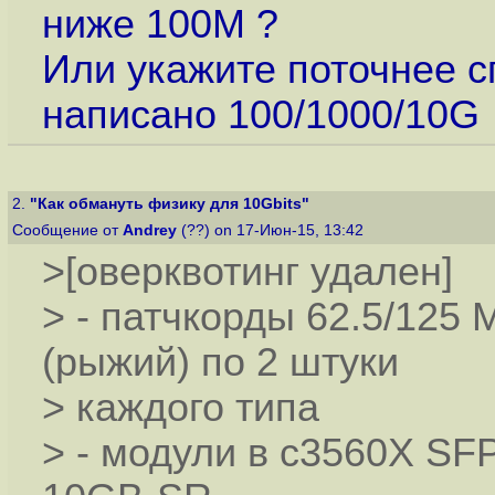
ниже 100M ?
Или укажите поточнее 
написано 100/1000/10G
2.
"Как обмануть физику для 10Gbits"
Сообщение от
Andrey
(??) on 17-Июн-15, 13:42
>[оверквотинг удален]
> - патчкорды 62.5/125
(рыжий) по 2 штуки
> каждого типа
> - модули в c3560X SF