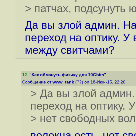
> патчах, подсунуть ю
Да вы злой админ. На
переход на оптику. У
между свитчами?
12
.
"Как обмануть физику для 10Gbits"
Сообщение от
www_tank
(??) on 18-Июн-15, 22:26
> Да вы злой админ.
переход на оптику. У
> нет свободных во
волокна есть, нет с