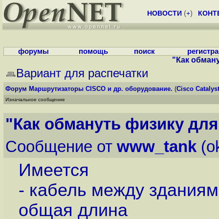
НОВОСТИ
(
+
)
КОНТ
форумы
помощь
поиск
регистр
"Как обману
Вариант для распечатки
Форум
Маршрутизаторы CISCO и др. оборудование.
(
Cisco Cataly
Изначальное сообщение
"Как обмануть физику для
Сообщение от
www_tank
(o
Имеется
- кабель между зданиям
общая длина