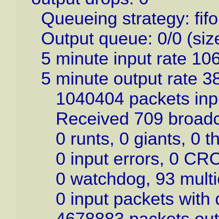
Queueing strategy: fifo
Output queue: 0/0 (siz
5 minute input rate 106
5 minute output rate 38
1040404 packets input
Received 709 broadcas
0 runts, 0 giants, 0 th
0 input errors, 0 CRC,
0 watchdog, 93 multic
0 input packets with d
4678883 packets outp