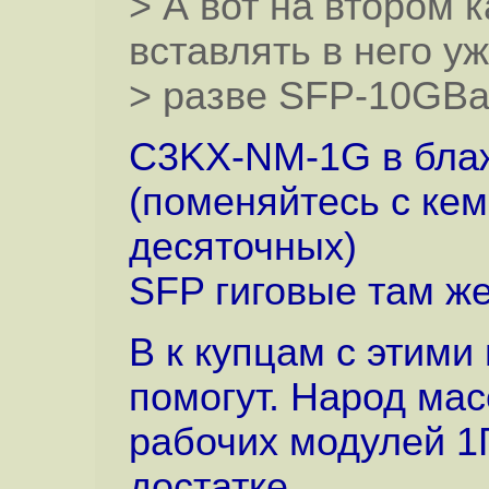
> А вот на втором 
вставлять в него уж
> разве SFP-10GBa
C3KX-NM-1G в бла
(поменяйтесь с кем
десяточных)
SFP гиговые там ж
В к купцам с этими
помогут. Народ масс
рабочих модулей 1
достатке.