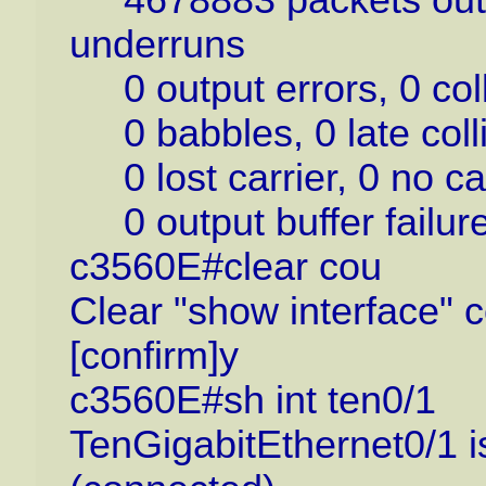
underruns
0 output errors, 0 colli
0 babbles, 0 late colli
0 lost carrier, 0 no ca
0 output buffer failure
c3560E#clear cou
Clear "show interface" c
[confirm]y
c3560E#sh int ten0/1
TenGigabitEthernet0/1 is