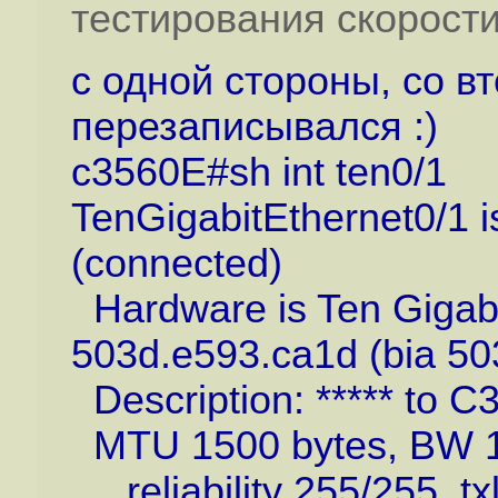
тестирования скорости
c одной стороны, со в
перезаписывался :)
c3560E#sh int ten0/1
TenGigabitEthernet0/1 is
(connected)
Hardware is Ten Gigabit
503d.e593.ca1d (bia 50
Description: ***** to 
MTU 1500 bytes, BW 10
reliability 255/255, tx