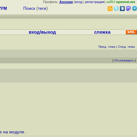
Профиль:
Аноним
(
вход
|
регистрация
)
неRU
opennet.me
РУМ
Поиск
(
теги
)
вход/выход
слежка
Пред. тема
|
След. тема
[
Отслеживать
]
е на модуле.