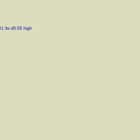
31:3e:d0:55 high