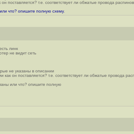
к он поставляется? т.е. соответствует ли обжатые провода распино
 или что? опишите полную схему.
есть линк
тер не видит сеть
орые не указаны в описании
ии как он поставляется? т.е. соответствует ли обжатые провода рас
вланы или что? опишите полную