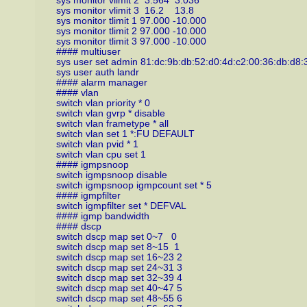
sys monitor vlimit 2 3.564 3.036
sys monitor vlimit 3 16.2 13.8
sys monitor tlimit 1 97.000 -10.000
sys monitor tlimit 2 97.000 -10.000
sys monitor tlimit 3 97.000 -10.000
#### multiuser
sys user set admin 81:dc:9b:db:52:d0:4d:c2:00:36:db:d8:
sys user auth landr
#### alarm manager
#### vlan
switch vlan priority * 0
switch vlan gvrp * disable
switch vlan frametype * all
switch vlan set 1 *:FU DEFAULT
switch vlan pvid * 1
switch vlan cpu set 1
#### igmpsnoop
switch igmpsnoop disable
switch igmpsnoop igmpcount set * 5
#### igmpfilter
switch igmpfilter set * DEFVAL
#### igmp bandwidth
#### dscp
switch dscp map set 0~7 0
switch dscp map set 8~15 1
switch dscp map set 16~23 2
switch dscp map set 24~31 3
switch dscp map set 32~39 4
switch dscp map set 40~47 5
switch dscp map set 48~55 6