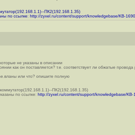
мутатор(192.168.1.1)--ПК2(192.168.1.35)
аны по ссылке:
http://zyxel.ru/content/support/knowledgebase/KB-169
 которые не указаны в описании
тоянии как он поставляется? т.е. соответствует ли обжатые провода
ame.вланы или что? опишите полную
-коммутатор(192.168.1.1)--ПК2(192.168.1.35)
указаны по ссылке:
http://zyxel.ru/content/support/knowledgebase/KB