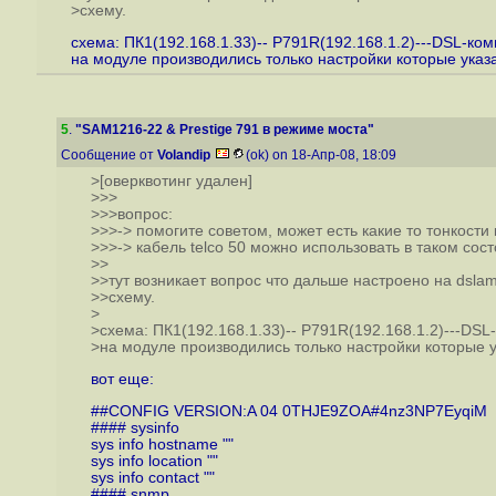
>схему.
схема: ПК1(192.168.1.33)-- P791R(192.168.1.2)---DSL-ком
на модуле производились только настройки которые указ
5
.
"SAM1216-22 & Prestige 791 в режиме моста"
Сообщение от
Volandip
(ok) on 18-Апр-08, 18:09
>[оверквотинг удален]
>>>
>>>вопрос:
>>>-> помогите советом, может есть какие то тонкости
>>>-> кабель telco 50 можно использовать в таком сос
>>
>>тут возникает вопрос что дальше настроено на dsl
>>схему.
>
>схема: ПК1(192.168.1.33)-- P791R(192.168.1.2)---DSL
>на модуле производились только настройки которые 
вот еще:
##CONFIG VERSION:A 04 0THJE9ZOA#4nz3NP7EyqiM
#### sysinfo
sys info hostname ""
sys info location ""
sys info contact ""
#### snmp