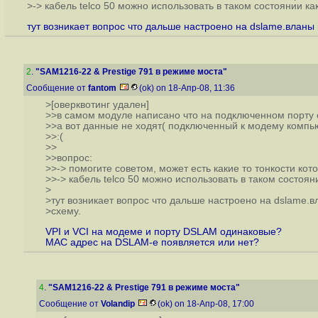
>-> кабель telco 50 можно использовать в таком состоянии ка
тут возникает вопрос что дальше настроено на dslame.вланы
2
.
"SAM1216-22 & Prestige 791 в режиме моста"
Сообщение от
fantom
(ok) on 18-Апр-08, 11:36
>[оверквотинг удален]
>>в самом модуле написано что на подключенном порту 
>>а вот данные не ходят( подключенный к модему компью
>>:(
>>
>>вопрос:
>>-> помогите советом, может есть какие то тонкости кот
>>-> кабель telco 50 можно использовать в таком состоян
>
>тут возникает вопрос что дальше настроено на dslame.
>схему.
VPI и VCI на модеме и порту DSLAM одинаковые?
МАС адрес на DSLAM-е появляется или нет?
4
.
"SAM1216-22 & Prestige 791 в режиме моста"
Сообщение от
Volandip
(ok) on 18-Апр-08, 17:00