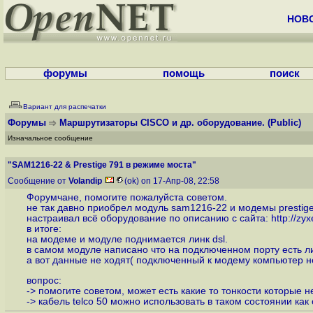
НОВ
форумы
помощь
поиск
Вариант для распечатки
Форумы
Маршрутизаторы CISCO и др. оборудование.
(Public)
Изначальное сообщение
"SAM1216-22 & Prestige 791 в режиме моста"
Сообщение от
Volandip
(ok) on 17-Апр-08, 22:58
Форумчане, помогите пожалуйста советом.
не так давно приобрел модуль sam1216-22 и модемы prestige 
настраивал всё оборудование по описанию с сайта:
http://zy
в итоге:
на модеме и модуле поднимается линк dsl.
в самом модуле написано что на подключенном порту есть л
а вот данные не ходят( подключенный к модему компьютер не 
вопрос:
-> помогите советом, может есть какие то тонкости которые н
-> кабель telco 50 можно использовать в таком состоянии как