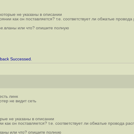
 которые не указаны в описании
тоянии как он поставляется? т.е. соответствует ли обжатые провода
ame.вланы или что? опишите полную
pback Successed.
есть линк
тер не видит сеть
орые не указаны в описании
ии как он поставляется? т.е. соответствует ли обжатые провода рас
вланы или что? опишите полную