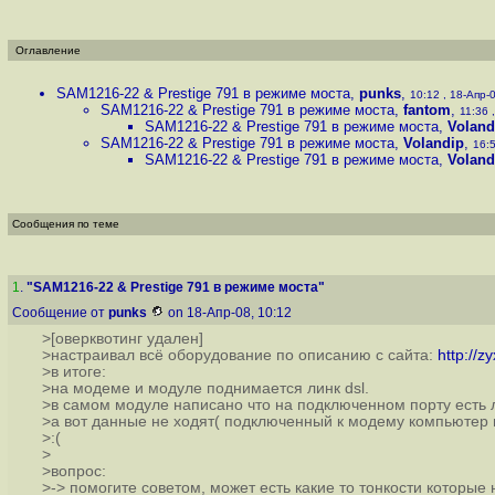
Оглавление
SAM1216-22 & Prestige 791 в режиме моста
,
punks
,
10:12 , 18-Апр-0
SAM1216-22 & Prestige 791 в режиме моста
,
fantom
,
11:36 
SAM1216-22 & Prestige 791 в режиме моста
,
Voland
SAM1216-22 & Prestige 791 в режиме моста
,
Volandip
,
16:5
SAM1216-22 & Prestige 791 в режиме моста
,
Voland
Сообщения по теме
1
.
"SAM1216-22 & Prestige 791 в режиме моста"
Сообщение от
punks
on 18-Апр-08, 10:12
>[оверквотинг удален]
>настраивал всё оборудование по описанию с сайта:
http://
>в итоге:
>на модеме и модуле поднимается линк dsl.
>в самом модуле написано что на подключенном порту есть 
>а вот данные не ходят( подключенный к модему компьютер 
>:(
>
>вопрос:
>-> помогите советом, может есть какие то тонкости которые