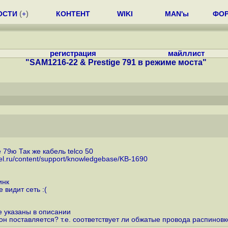
ОСТИ
(
+
)
КОНТЕНТ
WIKI
MAN'ы
ФО
регистрация
майллист
"SAM1216-22 & Prestige 791 в режиме моста"
79ю Так же кабель telco 50
xel.ru/content/support/knowledgebase/KB-1690
инк
видит сеть :(
е указаны в описании
 он поставляется? т.е. соответствует ли обжатые провода распиновк