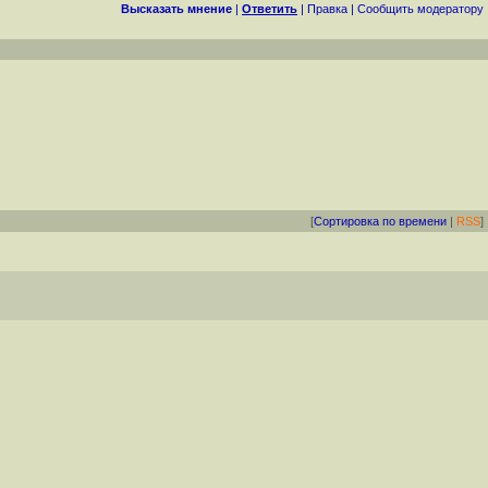
Высказать мнение
|
Ответить
|
Правка
|
Cообщить модератору
[
Сортировка по времени
|
RSS
]