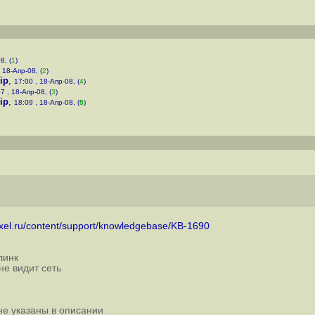
8, (
1
)
, 18-Апр-08, (
2
)
ip
,
17:00 , 18-Апр-08, (
4
)
7 , 18-Апр-08, (
3
)
ip
,
18:09 , 18-Апр-08, (
5
)
zyxel.ru/content/support/knowledgebase/KB-1690
линк
не видит сеть
 не указаны в описании