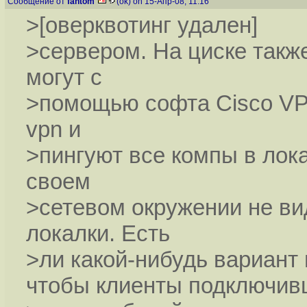
Сообщение от
fantom
(ok) on 15-Апр-08, 11:16
>[оверквотинг удален]
>сервером. На циске такж
могут с
>помощью софта Cisco VPN
vpn и
>пингуют все компы в лока
своем
>сетевом окружении не ви
локалки. Есть
>ли какой-нибудь вариант
чтобы клиенты подключив