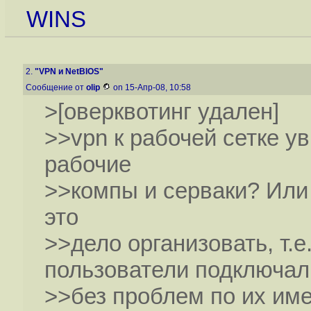
WINS
2.
"VPN и NetBIOS"
Сообщение от
olip
on 15-Апр-08, 10:58
>[оверквотинг удален]
>>vpn к рабочей сетке у
рабочие
>>компы и серваки? Или 
это
>>дело организовать, т.е
пользователи подключал
>>без проблем по их им