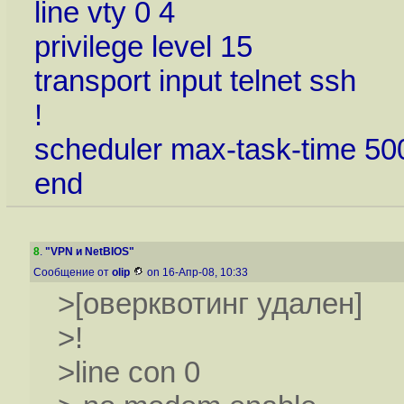
line vty 0 4
privilege level 15
transport input telnet ssh
!
scheduler max-task-time 50
end
8
.
"VPN и NetBIOS"
Сообщение от
olip
on 16-Апр-08, 10:33
>[оверквотинг удален]
>!
>line con 0