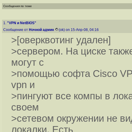
Сообщения по теме
1.
"VPN и NetBIOS"
Сообщение от
Ночной админ
(ok) on 15-Апр-08, 04:16
>[оверквотинг удален]
>сервером. На циске такж
могут с
>помощью софта Cisco VPN
vpn и
>пингуют все компы в лока
своем
>сетевом окружении не ви
локалки. Есть