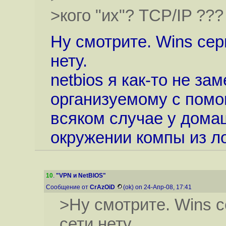
>кого "их"? TCP/IP ???
Ну смотрите. Wins сер
нету.
netbios я как-то не за
организуемому с помощь
всяком случае у дома
окружении компы из ло
10
.
"VPN и NetBIOS"
Сообщение от
CrAzOiD
(ok) on 24-Апр-08, 17:41
>Ну смотрите. Wins с
сети нету.