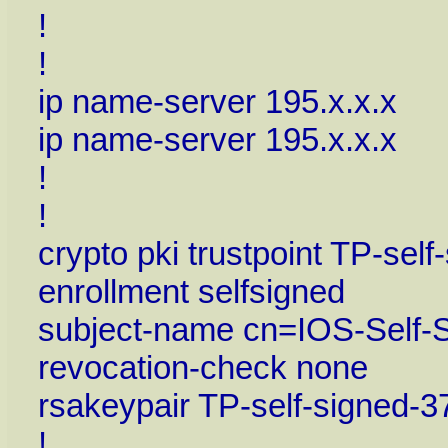
!
!
ip name-server 195.x.x.x
ip name-server 195.x.x.x
!
!
crypto pki trustpoint TP-se
enrollment selfsigned
subject-name cn=IOS-Self-S
revocation-check none
rsakeypair TP-self-signed-
!