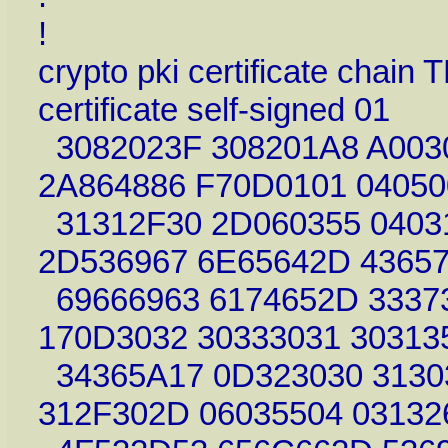
!
crypto pki certificate chain
certificate self-signed 01
3082023F 308201A8 A003
2A864886 F70D0101 04050
31312F30 2D060355 0403
2D536967 6E65642D 4365
69666963 6174652D 33373
170D3032 30333031 30313
34365A17 0D323030 3130
312F302D 06035504 03132