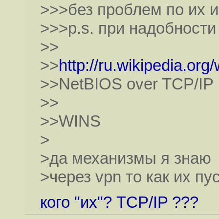
>>>без проблем по их 
>>>p.s. при надобности
>>
>>
http://ru.wikipedia.org
>>NetBIOS over TCP/IP
>>
>>WINS
>
>да механизмы я знаю
>через vpn то как их пу
кого "их"? TCP/IP ???