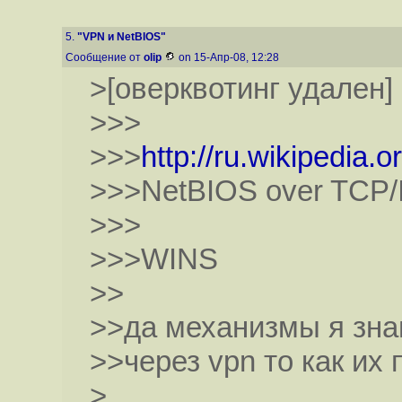
5.
"VPN и NetBIOS"
Сообщение от
olip
on 15-Апр-08, 12:28
>[оверквотинг удален]
>>>
>>>
http://ru.wikipedia.
>>>NetBIOS over TCP/
>>>
>>>WINS
>>
>>да механизмы я зн
>>через vpn то как их 
>