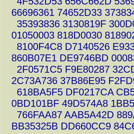
4F532D53 656C662D 5369
66696361 74652D33 37383
35393836 3130819F 300D
01050003 818D0030 81890
8100F4C8 D7140526 E933
860B07E1 DE9746BD 0008
2F0571C5 F9E80287 32C
2C73A736 37B86E95 F2F
618BA5F5 DF0217CA CB5
0BD101BF 49D574A8 1BB
766FAA87 AAB5A42D 889
BB35325B DD660CC9 84C