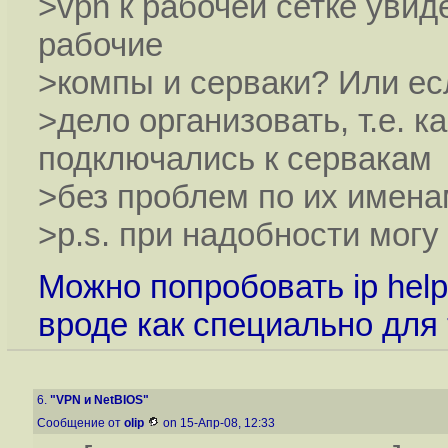
>vpn к рабочей сетке увид
рабочие
>компы и серваки? Или есл
>дело организовать, т.е. к
подключались к сервакам
>без проблем по их имен
>p.s. при надобности могу
Можно попробовать ip hel
вроде как специально для
6.
"VPN и NetBIOS"
Сообщение от
olip
on 15-Апр-08, 12:33