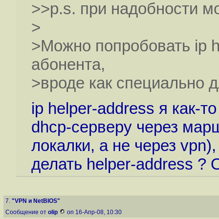
>>p.s. при надобности м
>
>Можно попробовать ip h
абонента,
>вроде как специально д
ip helper-address я как-
dhcp-серверу через мар
локалки, а не через vpn),
делать helper-address ? 
7.
"VPN и NetBIOS"
Сообщение от
olip
on 16-Апр-08, 10:30