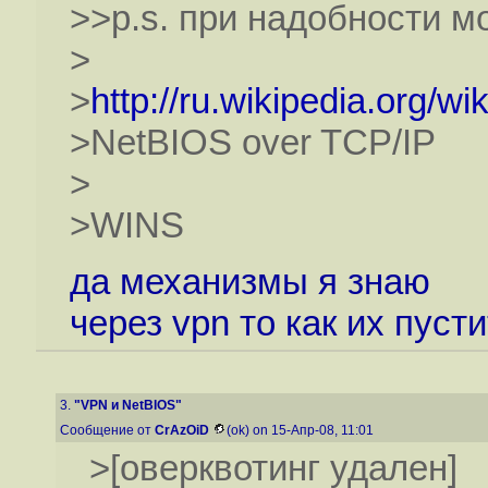
>>p.s. при надобности м
>
>
http://ru.wikipedia.org/wi
>NetBIOS over TCP/IP
>
>WINS
да механизмы я знаю
через vpn то как их пуст
3.
"VPN и NetBIOS"
Сообщение от
CrAzOiD
(ok) on 15-Апр-08, 11:01
>[оверквотинг удален]