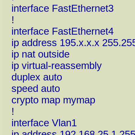
interface FastEthernet3
!
interface FastEthernet4
ip address 195.x.x.x 255.25
ip nat outside
ip virtual-reassembly
duplex auto
speed auto
crypto map mymap
!
interface Vlan1
ip address 192.168.25.1 25