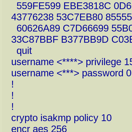
559FE599 EBE3818C 0D6
43776238 53C7EB80 8555
60626A89 C7D66699 55B
33C87BBF B377BB9D C03
quit
username <****> privilege 1
username <***> password 0
!
!
!
crypto isakmp policy 10
encr aes 256