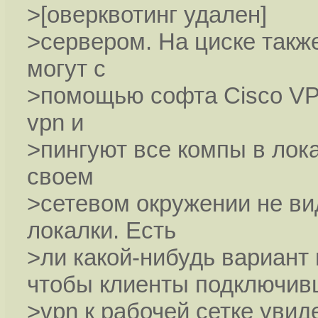
>[оверквотинг удален]
>сервером. На циске такж
могут с
>помощью софта Cisco VPN
vpn и
>пингуют все компы в лока
своем
>сетевом окружении не ви
локалки. Есть
>ли какой-нибудь вариант
чтобы клиенты подключив
>vpn к рабочей сетке увид