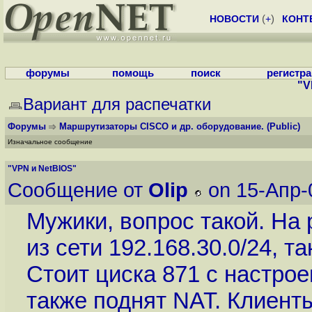
НОВОСТИ
(
+
)
КОНТ
форумы
помощь
поиск
регистр
"V
Вариант для распечатки
Форумы
Маршрутизаторы CISCO и др. оборудование.
(Public)
Изначальное сообщение
"VPN и NetBIOS"
Сообщение от
Olip
on 15-Апр-
Мужики, вопрос такой. На 
из сети 192.168.30.0/24, т
Стоит циска 871 с настро
также поднят NAT. Клиент