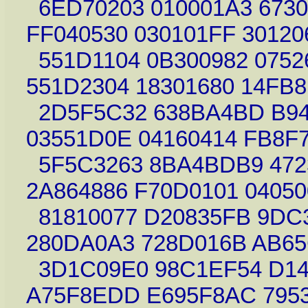
6ED70203 010001A3 6730
FF040530 030101FF 30120
551D1104 0B300982 0752
551D2304 18301680 14FB
2D5F5C32 638BA4BD B94
03551D0E 04160414 FB8F
5F5C3263 8BA4BDB9 472
2A864886 F70D0101 04050
81810077 D20835FB 9DC
280DA0A3 728D016B AB6
3D1C09E0 98C1EF54 D14
A75F8EDD E695F8AC 795