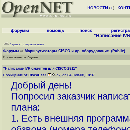
НОВОСТИ
(
+
)
КОНТ
форумы
помощь
поиск
регистр
"Написание IVR
Вариант для распечатки
Форумы
Маршрутизаторы CISCO и др. оборудование.
(Public)
Изначальное сообщение
"Написание IVR скриптов для CISCO 2811"
Сообщение от
CiscoUser
(ok) on 04-Фев-08, 18:07
Добрый день!
Попросил заказчик написа
плана:
1. Есть внешняя программ
обзвона (номера телефоно