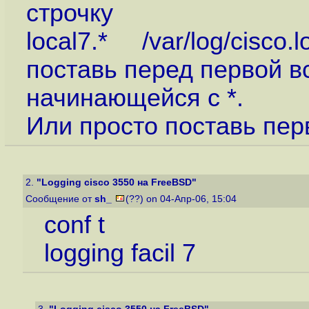
строчку
local7.* /var/log/cisco.l
поставь перед первой в
начинающейся с *.
Или просто поставь пер
2.
"Logging cisco 3550 на FreeBSD"
Сообщение от
sh_
(??) on 04-Апр-06, 15:04
conf t
logging facil 7