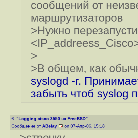
сообщений от неизв
маршрутизаторов
>Нужно перезапустит
<IP_addreess_Cisco
>
>В общем, как обычн
syslogd -r. Принимает
забыть чтоб syslog п
6.
"Logging cisco 3550 на FreeBSD"
Сообщение от
ABelay
on 07-Апр-06, 15:18
>строчку