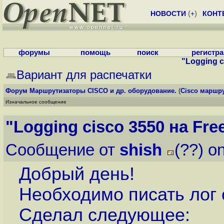
НОВОСТИ
(
+
)
КОНТ
форумы
помощь
поиск
регистр
"Logging c
Вариант для распечатки
Форум
Маршрутизаторы CISCO и др. оборудование.
(
Cisco маршр
Изначальное сообщение
"Logging cisco 3550 на Fr
Сообщение от
shish
(??) o
Добрый день!
Необходимо писать лог c
Сделал следующее: