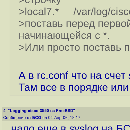
>local7.* /var/log/cisc
>поставь перед перво
начинающейся с *.
>Или просто поставь п
А в rc.conf что на счет
Там все в порядке ил
4.
"Logging cisco 3550 на FreeBSD"
Сообщение от
БСО
on 04-Апр-06, 18:17
надо еще в syslog на Б