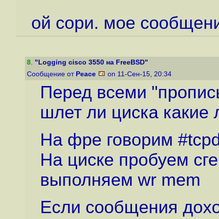
ой сори. мое сообщени
8
.
"Logging cisco 3550 на FreeBSD"
Сообщение от
Peace
on 11-Сен-15, 20:34
Перед всеми "пропис
шлет ли циска какие
На фре говорим #tcp
На циске пробуем сге
выполняем wr mem
Если сообщения дохо