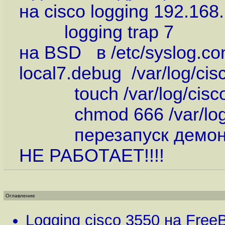
на cisco logging 192.168
logging trap 7
на BSD в /etc/syslog.co
local7.debug /var/log/cis
touch /var/log/cisco
chmod 666 /var/log/c
перезапуск демона 
НЕ РАБОТАЕТ!!!!
Оглавление
Logging cisco 3550 на Fre