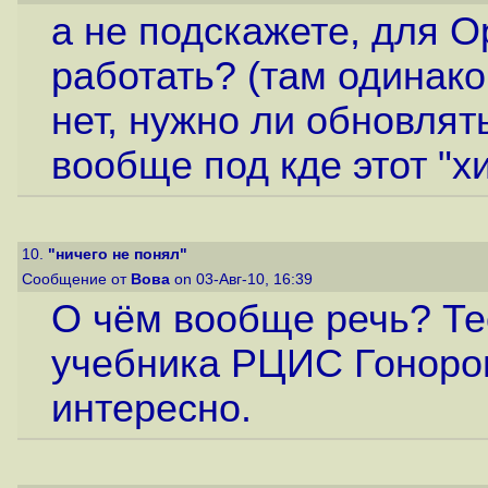
а не подскажете, для O
работать? (там одинако
нет, нужно ли обновлять 
вообще под кде этот "х
10.
"ничего не понял"
Сообщение от
Вова
on 03-Авг-10, 16:39
О чём вообще речь? Те
учебника РЦИС Гоноров
интересно.