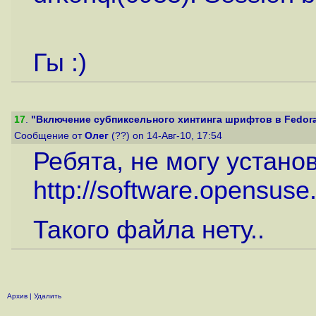
Гы :)
17
.
"Включение субпиксельного хинтинга шрифтов в Fedora 
Сообщение от
Олег
(??) on 14-Авг-10, 17:54
Ребята, не могу устано
http://software.opensuse
Такого файла нету..
Архив
|
Удалить