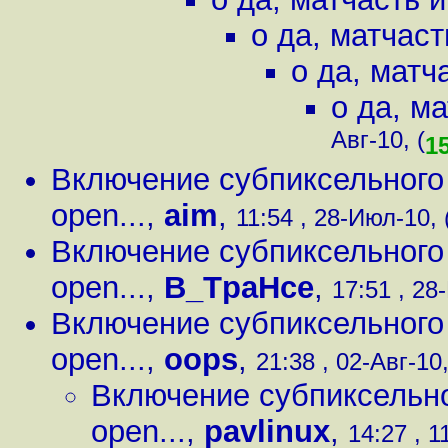
о да, матчаст
о да, матч
о да, м
Авг-10, (
1
Включение субпиксельного 
open...
,
aim
,
11:54 , 28-Июл-10, 
Включение субпиксельного 
open...
,
B_TpaHce
,
17:51 , 28
Включение субпиксельного 
open...
,
oops
,
21:38 , 02-Авг-10,
Включение субпиксельно
open...
,
pavlinux
,
14:27 , 1