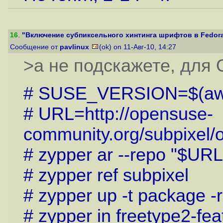
16
.
"Включение субпиксельного хинтинга шрифтов в Fedora 
Сообщение от
pavlinux
(ok) on 11-Авг-10, 14:27
>а не подскажете, для 
# SUSE_VERSION=$(awk '
# URL=
http://opensuse-
community.org/subpixel
# zypper ar --repo "$URL
# zypper ref subpixel
# zypper up -t package -r
# zypper in freetype2-fea