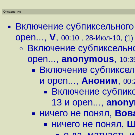
Оглавление
Включение субпиксельного 
open...
,
V
,
00:10 , 28-Июл-10, (1)
Включение субпиксельно
open...
,
anonymous
,
10:3
Включение субпиксел
и open...
,
Аноним
,
00:
Включение субпикс
13 и open...
,
anon
ничего не понял
,
Вов
ничего не понял
,
Ш
о да, матчасть 