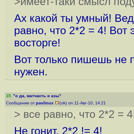
>имеет-таки смысл поду
Ах какой ты умный! Вед
равно, что 2*2 = 4! Вот
восторге!
Вот только пишешь не п
нужен.
15
.
"о да, матчасть и азы"
Сообщение от
pavlinux
(ok) on 11-Авг-10, 14:21
> все равно, что 2*2 = 4
Не гонит, 2*2 != 4!