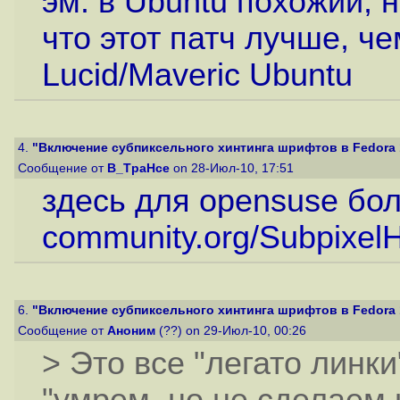
эм. в Ubuntu похожий, н
что этот патч лучше, че
Lucid/Maveric Ubuntu
4.
"Включение субпиксельного хинтинга шрифтов в Fedora 1
Сообщение от
B_TpaHce
on 28-Июл-10, 17:51
здесь для opensuse бо
community.org/SubpixelH
6.
"Включение субпиксельного хинтинга шрифтов в Fedora 1
Сообщение от
Аноним
(??) on 29-Июл-10, 00:26
> Это все "легато линки