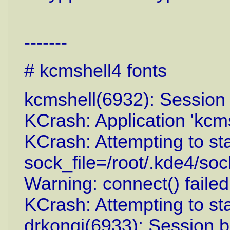
-------
# kcmshell4 fonts
kcmshell(6932): Session
KCrash: Application 'kcms
KCrash: Attempting to sta
sock_file=/root/.kde4/so
Warning: connect() faile
KCrash: Attempting to star
drkonqi(6933): Session b