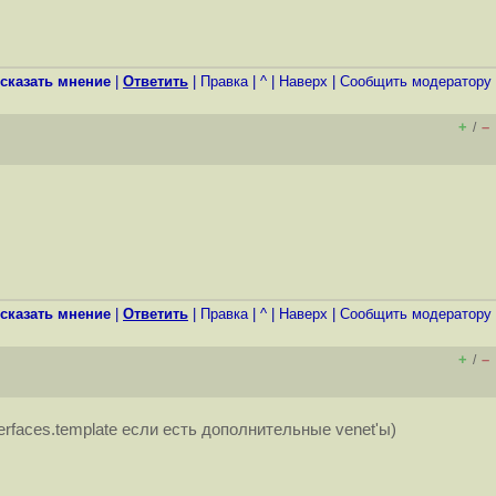
сказать мнение
|
Ответить
|
Правка
|
^
|
Наверх
|
Cообщить модератору
+
–
/
сказать мнение
|
Ответить
|
Правка
|
^
|
Наверх
|
Cообщить модератору
+
–
/
terfaces.template если есть дополнительные venet'ы)