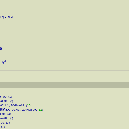
нерами:
а
nny
/
я-09, (1)
оя-09, (3)
,
07:12 , 18-Ноя-09, (
10
)
KMax
,
06:42 , 20-Ноя-09, (
12
)
я-09, (4)
оя-09, (6)
-09, (5)
 (7)