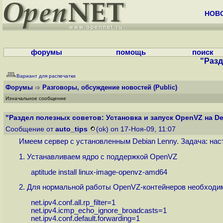
НОВ
форумы
помощь
поиск
"Разд
Вариант для распечатки
Форумы
Разговоры, обсуждение новостей
(Public)
Изначальное сообщение
"Раздел полезных советов: Установка и запуск OpenVZ на Deb
Сообщение от
auto_tips
(ok) on 17-Ноя-09, 11:07
Имеем сервер с установленным Debian Lenny. Задача: нас
1. Устанавливаем ядро с поддержкой OpenVZ
aptitude install linux-image-openvz-amd64
2. Для нормальной работы OpenVZ-контейнеров необходимо
net.ipv4.conf.all.rp_filter=1
net.ipv4.icmp_echo_ignore_broadcasts=1
net.ipv4.conf.default.forwarding=1