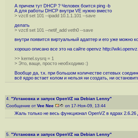
А причем тут DHCP ? Человек боится ping -b
А для работы DHCP внутри VE нужно вместо
> vzctl set 101 --ipadd 10.1.1.101 --save
делать
> vzctl set 101 --netif_add veth0 --save
внутри появится виртуальный адаптер и его уже можно конф
хорошо описано все это на сайте openvz
http://wiki.open
>> kernel.sysrq = 1
> Это, ваще, просто необходимо :)
Вообще да, т.к. при большом количестве сетевых соедине
всё ядро встает колом и нельзя ни создать, ни остановить
4.
"Установка и запуск OpenVZ на Debian Lenny"
Сообщение от
Vee Nee
on 17-Ноя-09, 13:44
Жаль только не весь функционал OpenVZ в ядрах 2.6.26 д
5.
"Установка и запуск OpenVZ на Debian Lenny"