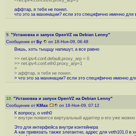
>net.ipv4.conf.eth0.proxy_arp=1
аффтар, я тебя не понял.
что это за махинации? если это специфично именно для в
9.
"Установка и запуск OpenVZ на Debian Lenny"
Сообщение от
Бу
on 18-Ноя-09, 06:48
Вишь, хоть тыщщу напишут, а все равно
>> net.ipv4.conf.default.proxy_arp = 0
>> net.ipv4.conf.eth0.proxy_arp=1
>
> аффтар, я тебя не понял.
> что это за махинации? если это специфично именно для
10
.
"Установка и запуск OpenVZ на Debian Lenny"
Сообщение от
KMax
on 18-Ноя-09, 07:12
К вопросу, о veth0
> внутри появится виртуальный адаптер и его уже можно ко
Это для интерфейса внутри контейнера
А как привязать также элегантно, адрес для veth101.0 в 