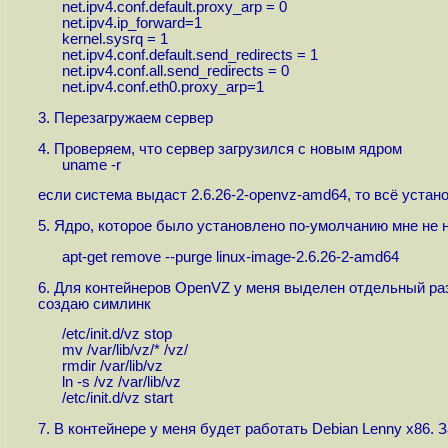
net.ipv4.conf.default.proxy_arp = 0
net.ipv4.ip_forward=1
kernel.sysrq = 1
net.ipv4.conf.default.send_redirects = 1
net.ipv4.conf.all.send_redirects = 0
net.ipv4.conf.eth0.proxy_arp=1
3. Перезагружаем сервер
4. Проверяем, что сервер загрузился с новым ядром
uname -r
если система выдаст 2.6.26-2-openvz-amd64, то всё устан
5. Ядро, которое было установлено по-умолчанию мне не н
apt-get remove --purge linux-image-2.6.26-2-amd64
6. Для контейнеров OpenVZ у меня выделен отдельный разде
создаю симлинк
/etc/init.d/vz stop
mv /var/lib/vz/* /vz/
rmdir /var/lib/vz
ln -s /vz /var/lib/vz
/etc/init.d/vz start
7. В контейнере у меня будет работать Debian Lenny х86.