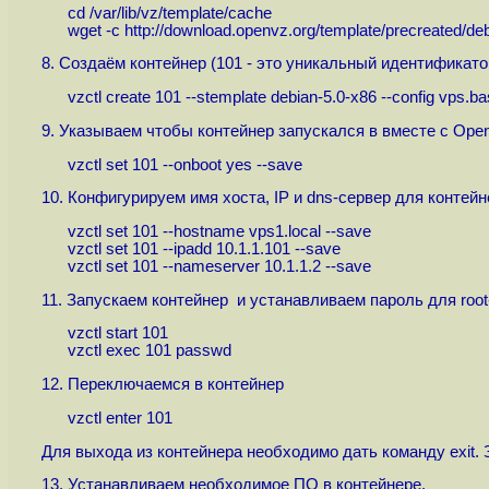
cd /var/lib/vz/template/cache
wget -c
http://download.openvz.org/template/precreated/deb
8. Создаём контейнер (101 - это уникальный идентификато
vzctl create 101 --stemplate debian-5.0-x86 --config vps.ba
9. Указываем чтобы контейнер запускался в вместе с Ope
vzctl set 101 --onboot yes --save
10. Конфигурируем имя хоста, IP и dns-сервер для контейн
vzctl set 101 --hostname vps1.local --save
vzctl set 101 --ipadd 10.1.1.101 --save
vzctl set 101 --nameserver 10.1.1.2 --save
11. Запускаем контейнер и устанавливаем пароль для root
vzctl start 101
vzctl exec 101 passwd
12. Переключаемся в контейнер
vzctl enter 101
Для выхода из контейнера необходимо дать команду exit. 
13. Устанавливаем необходимое ПО в контейнере.