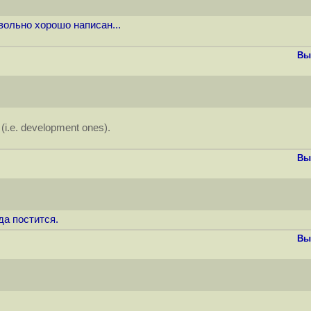
овольно хорошо написан...
Вы
 (i.e. development ones).
Вы
да постится.
Вы