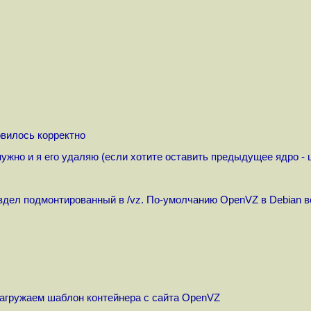
овилось корректно
ужно и я его удаляю (если хотите оставить предыдущее ядро - 
л подмонтированный в /vz. По-умолчанию OpenVZ в Debian всё скл
 Загружаем шаблон контейнера с сайта OpenVZ