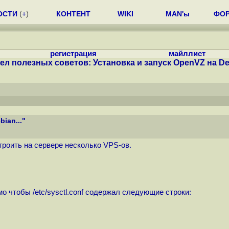
ОСТИ
(
+
)
КОНТЕНТ
WIKI
MAN'ы
ФО
регистрация
майллист
ел полезных советов: Установка и запуск OpenVZ на Deb
ian..."
троить на серверe несколько VPS-ов.
 чтобы /etc/sysctl.conf содержал следующие строки: