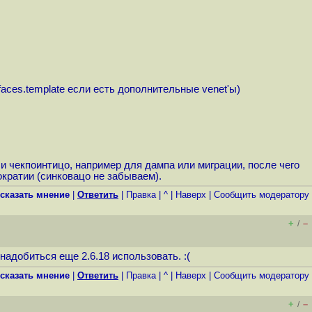
rfaces.template если есть дополнительные venet'ы)
ли чекпоинтицо, например для дампа или миграции, после чего
мократии (синковацо не забываем).
сказать мнение
|
Ответить
|
Правка
|
^
|
Наверх
|
Cообщить модератору
+
–
/
адобиться еще 2.6.18 использовать. :(
сказать мнение
|
Ответить
|
Правка
|
^
|
Наверх
|
Cообщить модератору
+
–
/