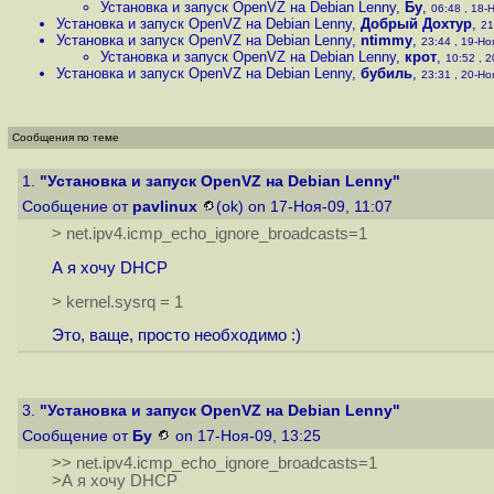
Установка и запуск OpenVZ на Debian Lenny
,
Бу
,
06:48 , 18-Н
Установка и запуск OpenVZ на Debian Lenny
,
Добрый Дохтур
,
21
Установка и запуск OpenVZ на Debian Lenny
,
ntimmy
,
23:44 , 19-Ноя
Установка и запуск OpenVZ на Debian Lenny
,
крот
,
10:52 , 2
Установка и запуск OpenVZ на Debian Lenny
,
бубиль
,
23:31 , 20-Ноя
Сообщения по теме
1.
"Установка и запуск OpenVZ на Debian Lenny"
Сообщение от
pavlinux
(ok) on 17-Ноя-09, 11:07
> net.ipv4.icmp_echo_ignore_broadcasts=1
А я хочу DHCP
> kernel.sysrq = 1
Это, ваще, просто необходимо :)
3.
"Установка и запуск OpenVZ на Debian Lenny"
Сообщение от
Бу
on 17-Ноя-09, 13:25
>> net.ipv4.icmp_echo_ignore_broadcasts=1
>А я хочу DHCP