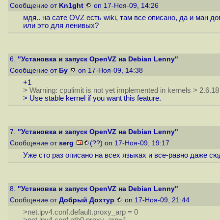
Сообщение от
Kn1ght
on 17-Ноя-09, 14:26
мдя.. на сате OVZ есть wiki, там все описано, да и ман д
или это для ленивых?
6.
"Установка и запуск OpenVZ на Debian Lenny"
Сообщение от
Бу
on 17-Ноя-09, 14:38
+1
> Warning: cpulimit is not yet implemented in kernels > 2.6.18
> Use stable kernel if you want this feature.
7.
"Установка и запуск OpenVZ на Debian Lenny"
Сообщение от
serg
(??) on 17-Ноя-09, 19:17
Уже сто раз описано на всех языках и все-равно даже сю
8.
"Установка и запуск OpenVZ на Debian Lenny"
Сообщение от
Добрый Дохтур
on 17-Ноя-09, 21:44
>net.ipv4.conf.default.proxy_arp = 0