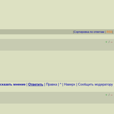
[
Сортировка по ответам
|
RSS
]
+
–
/
сказать мнение
|
Ответить
|
Правка
|
^
|
Наверх
|
Cообщить модератору
+
–
/