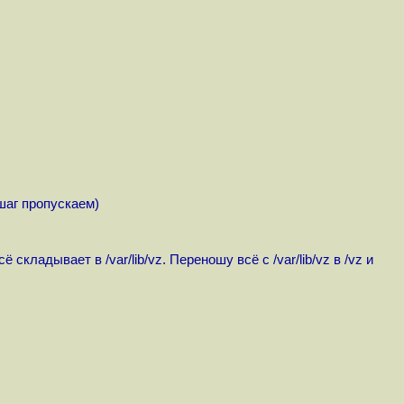
шаг пропускаем)
адывает в /var/lib/vz. Переношу всё с /var/lib/vz в /vz и