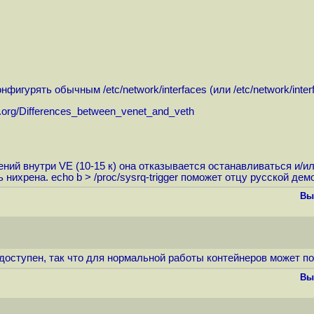
игурять обычным /etc/network/interfaces (или /etc/network/inte
vz.org/Differences_between_venet_and_veth
ний внутри VE (10-15 к) она отказывается останавливаться и/и
 нихрена. echo b > /proc/sysrq-trigger поможет отцу русской де
Вы
оступен, так что для нормальной работы контейнеров может пон
Вы