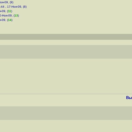
оя-09, (9)
:44 , 17-Ноя-09, (8)
-09, (
11
)
0-Ноя-09, (
13
)
-09, (
14
)
Вы