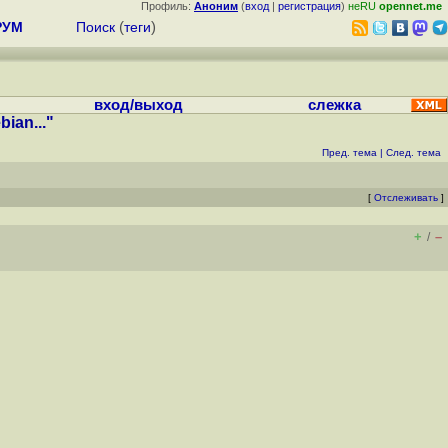
Профиль:
Аноним
(
вход
|
регистрация
)
неRU
opennet.me
РУМ
Поиск
(
теги
)
вход/выход
слежка
ian..."
Пред. тема
|
След. тема
[
Отслеживать
]
+
–
/