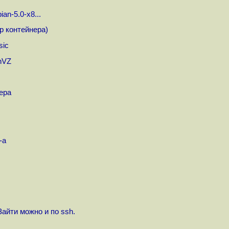
ian-5.0-x8...
р контейнера)
sic
nVZ
ера
-a
Зайти можно и по ssh.