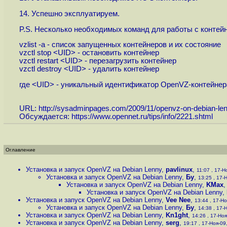
14. Успешно эксплуатируем.
P.S. Несколько необходимых команд для работы с контей
vzlist -a - список запущенных контейнеров и их состояние
vzctl stop <UID> - остановить контейнер
vzctl restart <UID> - перезагрузить контейнер
vzctl destroy <UID> - удалить контейнер
где <UID> - уникальный идентификатор OpenVZ-контейнер
URL:
http://sysadminpages.com/2009/11/openvz-on-debian-le
Обсуждается:
https://www.opennet.ru/tips/info/2221.shtml
Оглавление
Установка и запуск OpenVZ на Debian Lenny
,
pavlinux
,
11:07 , 17-Но
Установка и запуск OpenVZ на Debian Lenny
,
Бу
,
13:25 , 17-Н
Установка и запуск OpenVZ на Debian Lenny
,
KMax
Установка и запуск OpenVZ на Debian Lenny
,
Установка и запуск OpenVZ на Debian Lenny
,
Vee Nee
,
13:44 , 17-Но
Установка и запуск OpenVZ на Debian Lenny
,
Бу
,
14:38 , 17-Н
Установка и запуск OpenVZ на Debian Lenny
,
Kn1ght
,
14:26 , 17-Ноя
Установка и запуск OpenVZ на Debian Lenny
,
serg
,
19:17 , 17-Ноя-09,