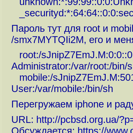
unknown:*:99:99::0:0:Unkno
_securityd:*:64:64::0:0:secu
Пароль тут для root и mobi
/smx7MYTQIi2M, его и мен
root:/sJnipZ7EmJ.M:0:0::0
Administrator:/var/root:/bin/
mobile:/sJnipZ7EmJ.M:501:
User:/var/mobile:/bin/sh
Перегружаем iphone и рад
URL:
http://pcbsd.org.ua/?p
Обсуждается:
https://www.