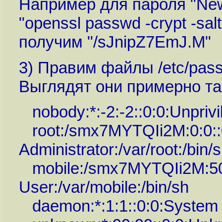
Например для пароля "New
"openssl passwd -crypt -sa
получим "/sJnipZ7EmJ.M"
3) Правим файлы /etc/pass
Выглядят они примерно та
nobody:*:-2:-2::0:0:Unprivil
root:/smx7MYTQIi2M:0:0::
Administrator:/var/root:/bin/
mobile:/smx7MYTQIi2M:501
User:/var/mobile:/bin/sh
daemon:*:1:1::0:0:System Se