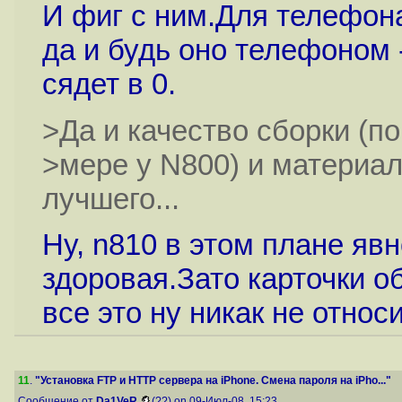
И фиг с ним.Для телефона
да и будь оно телефоном 
сядет в 0.
>Да и качество сборки (п
>мере у N800) и материал
лучшего...
Ну, n810 в этом плане яв
здоровая.Зато карточки о
все это ну никак не относ
11
.
"Установка FTP и HTTP сервера на iPhone. Смена пароля на iPho..."
Сообщение от
Da1VeR
(??) on 09-Июл-08, 15:23