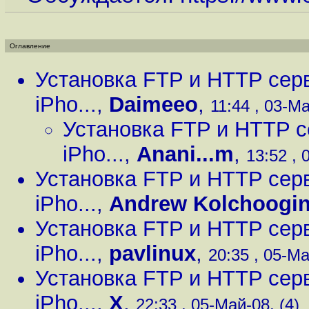
Оглавление
Установка FTP и HTTP серв
iPho...
,
Daimeeo
,
11:44 , 03-Ма
Установка FTP и HTTP с
iPho...
,
Anani...m
,
13:52 , 
Установка FTP и HTTP серв
iPho...
,
Andrew Kolchoogi
Установка FTP и HTTP серв
iPho...
,
pavlinux
,
20:35 , 05-Ма
Установка FTP и HTTP серв
iPho...
,
X
,
22:33 , 05-Май-08, (4)