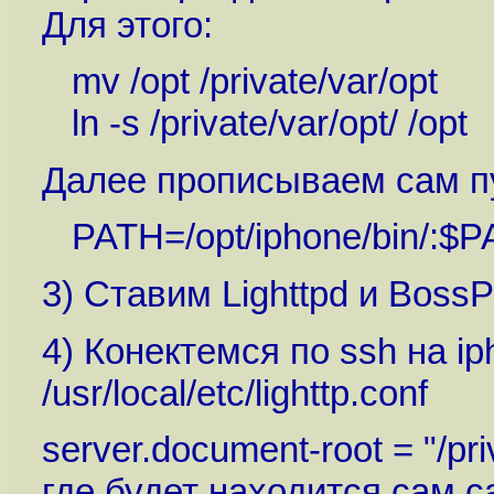
Для этого:
mv /opt /private/var/opt
ln -s /private/var/opt/ /opt
Далее прописываем сам п
PATH=/opt/iphone/bin/:$
3) Ставим Lighttpd и BossPr
4) Конектемся по ssh на i
/usr/local/etc/lighttp.conf
server.document-root = "/pri
где будет находится сам са