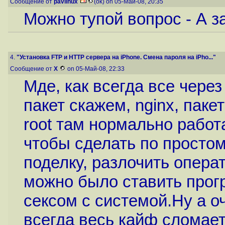
Сообщение от
pavlinux
(ok) on 05-Май-08, 20:35
Можно тупой вопрос - А з
4.
"Установка FTP и HTTP сервера на iPhone. Смена пароля на iPho..."
Сообщение от
X
on 05-Май-08, 22:33
Мде, как всегда все через
пакет скажем, nginx, пакет
root там нормально работа
чтобы сделать по простом
поделку, разлочить операт
можно было ставить прог
сексом с системой.Ну а 
всегда весь кайф сломает