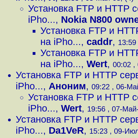
Установка FTP и HTTP с
iPho...
,
Nokia N800 owne
Установка FTP и HTT
на iPho...
,
caddr
,
13:59 
Установка FTP и HTT
на iPho...
,
Wert
,
00:02 ,
Установка FTP и HTTP серв
iPho...
,
Аноним
,
09:22 , 06-Май
Установка FTP и HTTP с
iPho...
,
Wert
,
19:56 , 07-Май-
Установка FTP и HTTP серв
iPho...
,
Da1VeR
,
15:23 , 09-Июл