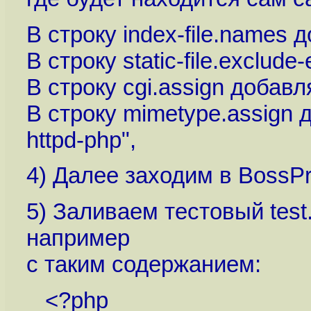
В строку index-file.names 
В строку static-file.exclud
В строку cgi.assign добавля
В строку mimetype.assign д
httpd-php",
4) Далее заходим в BossPr
5) Заливаем тестовый test.ph
например
с таким содержанием:
<?php