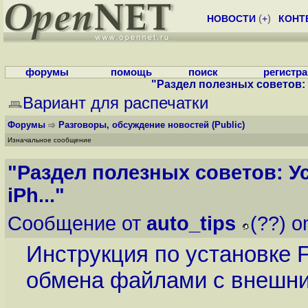
НОВОСТИ
(
+
)
КОНТ
форумы
помощь
поиск
регистр
"Раздел полезных советов: У
Вариант для распечатки
Форумы
Разговоры, обсуждение новостей
(Public)
Изначальное сообщение
"Раздел полезных советов: У
iPh..."
Сообщение от
auto_tips
(??) o
Инструкция по установке F
обмена файлами с внешн