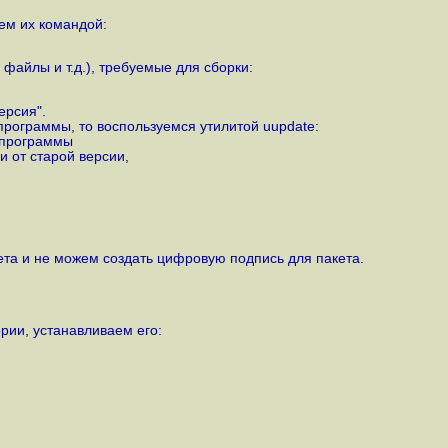
аем их командой:
файлы и т.д.), требуемые для сборки:
ерсия".
программы, то воспользуемся утилитой uupdate:
_программы
 от старой версии,
кета и не можем создать цифровую подпись для пакета.
рии, устанавливаем его: