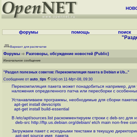
НОВ
форумы
помощь
поиск
"Разд
Вариант для распечатки
Форумы
Разговоры, обсуждение новостей
(Public)
Изначальное сообщение
"Раздел полезных советов: Перекомпиляция пакета в Debian и Ub..."
Сообщение от
auto_tips
(ok) on 11-Мрт-08, 09:30
Перекомпиляция пакета может понадобиться например, для 
наложения определенного патча или пересборки с особенны
Устанавливаем программы, необходимые для сборки пакетов
apt-get install devscripts
apt-get install build-essential
В /etc/apt/sources.list раскомментируем строки с deb-src для
deb-src
http://ftp.us.debian.org/debian
/ etch main non-free cont
Загружаем пакет с исходными текстами в текущую директори
apt-get source имя_пакета