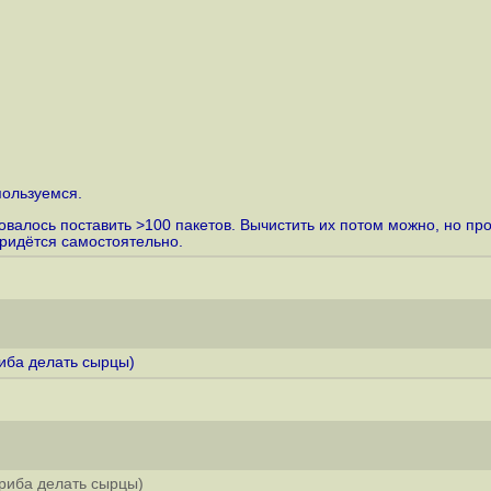
пользуемся.
бовалось поставить >100 пакетов. Вычистить их потом можно, но
придётся самостоятельно.
риба делать сырцы)
триба делать сырцы)