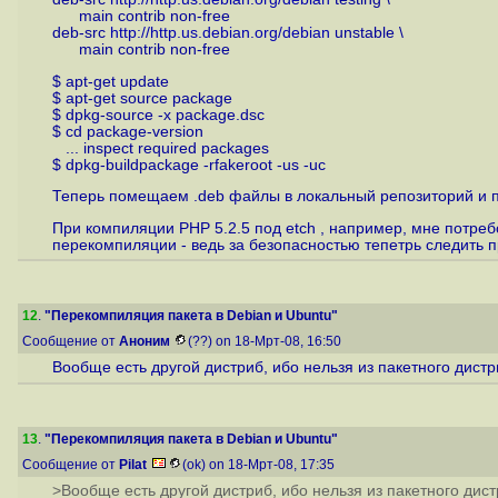
main contrib non-free
deb-src
http://http.us.debian.org/debian
unstable \
main contrib non-free
$ apt-get update
$ apt-get source package
$ dpkg-source -x package.dsc
$ cd package-version
... inspect required packages
$ dpkg-buildpackage -rfakeroot -us -uc
Теперь помещаем .deb файлы в локальный репозиторий и 
При компиляции PHP 5.2.5 под etch , например, мне потре
перекомпиляции - ведь за безопасностью тепетрь следить 
12
.
"Перекомпиляция пакета в Debian и Ubuntu"
Сообщение от
Аноним
(??) on 18-Мрт-08, 16:50
Вообще есть другой дистриб, ибо нельзя из пакетного дист
13
.
"Перекомпиляция пакета в Debian и Ubuntu"
Сообщение от
Pilat
(ok) on 18-Мрт-08, 17:35
>Вообще есть другой дистриб, ибо нельзя из пакетного дис