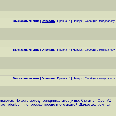
Высказать мнение
|
Ответить
|
Правка
|
^
|
Наверх
|
Cообщить модератору
Высказать мнение
|
Ответить
|
Правка
|
^
|
Наверх
|
Cообщить модератору
Высказать мнение
|
Ответить
|
Правка
|
^
|
Наверх
|
Cообщить модератору
иваются. Но есть метод принципиально лучше. Ставится OpenVZ.
ает pbuilder - но гораздо проще и очевидней. Далее делаем так,