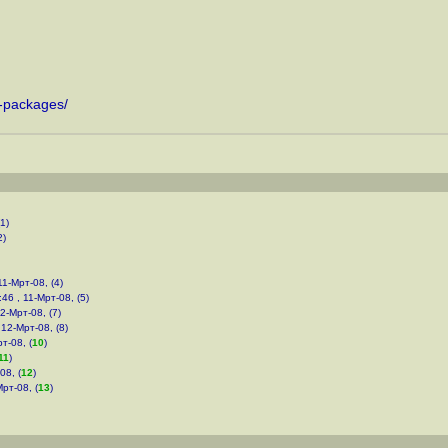
n-packages
/
1)
2)
11-Мрт-08, (4)
:46 , 11-Мрт-08, (5)
12-Мрт-08, (7)
 12-Мрт-08, (8)
т-08, (
10
)
11
)
08, (
12
)
Мрт-08, (
13
)