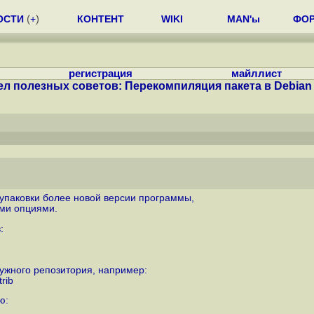
ОСТИ
(
+
)
КОНТЕНТ
WIKI
MAN'ы
ФО
регистрация
майллист
ел полезных советов: Перекомпиляция пакета в Debian и
упаковки более новой версии программы,
ми опциями.
:
 нужного репозитория, например:
rib
ю: