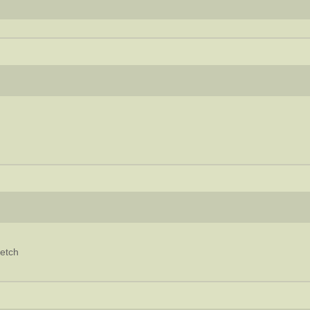
и
etch