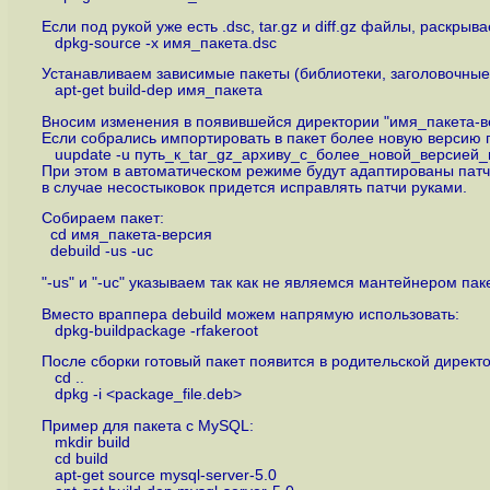
Если под рукой уже есть .dsc, tar.gz и diff.gz файлы, раскрыв
dpkg-source -x имя_пакета.dsc
Устанавливаем зависимые пакеты (библиотеки, заголовочные 
apt-get build-dep имя_пакета
Вносим изменения в появившейся директории "имя_пакета-в
Если собрались импортировать в пакет более новую версию 
uupdate -u путь_к_tar_gz_архиву_c_более_новой_версией
При этом в автоматическом режиме будут адаптированы патчи
в случае несостыковок придется исправлять патчи руками.
Собираем пакет:
cd имя_пакета-версия
debuild -us -uc
"-us" и "-uc" указываем так как не являемся мантейнером па
Вместо враппера debuild можем напрямую использовать:
dpkg-buildpackage -rfakeroot
После сборки готовый пакет появится в родительской директо
cd ..
dpkg -i <package_file.deb>
Пример для пакета с MySQL:
mkdir build
cd build
apt-get source mysql-server-5.0