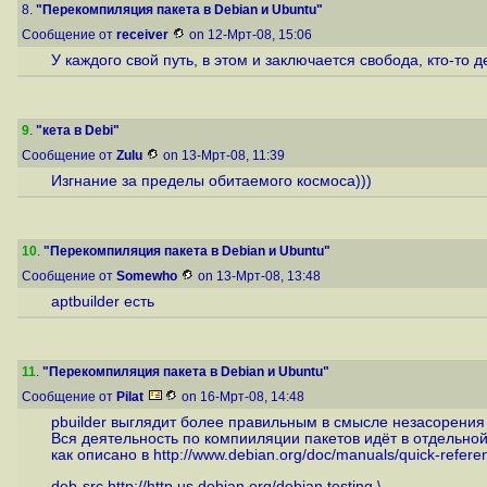
8.
"Перекомпиляция пакета в Debian и Ubuntu"
Сообщение от
receiver
on 12-Мрт-08, 15:06
У каждого свой путь, в этом и заключается свобода, кто-то дел
9
.
"кета в Debi"
Сообщение от
Zulu
on 13-Мрт-08, 11:39
Изгнание за пределы обитаемого космоса)))
10
.
"Перекомпиляция пакета в Debian и Ubuntu"
Сообщение от
Somewho
on 13-Мрт-08, 13:48
aptbuilder есть
11
.
"Перекомпиляция пакета в Debian и Ubuntu"
Сообщение от
Pilat
on 16-Мрт-08, 14:48
pbuilder выглядит более правильным в смысле незасорени
Вся деятельность по компииляции пакетов идёт в отдельной 
как описано в
http://www.debian.org/doc/manuals/quick-refere
deb-src
http://http.us.debian.org/debian
testing \