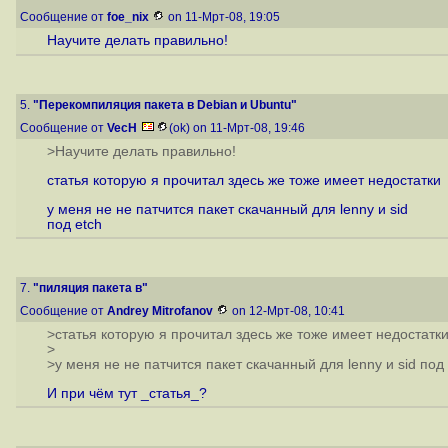
Сообщение от
foe_nix
on 11-Мрт-08, 19:05
Научите делать правильно!
5.
"Перекомпиляция пакета в Debian и Ubuntu"
Сообщение от
VecH
(ok) on 11-Мрт-08, 19:46
>Научите делать правильно!
статья которую я прочитал здесь же тоже имеет недостатки
у меня не не патчится пакет скачанный для lenny и sid
под etch
7.
"пиляция пакета в"
Сообщение от
Andrey Mitrofanov
on 12-Мрт-08, 10:41
>статья которую я прочитал здесь же тоже имеет недостатк
>
>у меня не не патчится пакет скачанный для lenny и sid под 
И при чём тут _статья_?