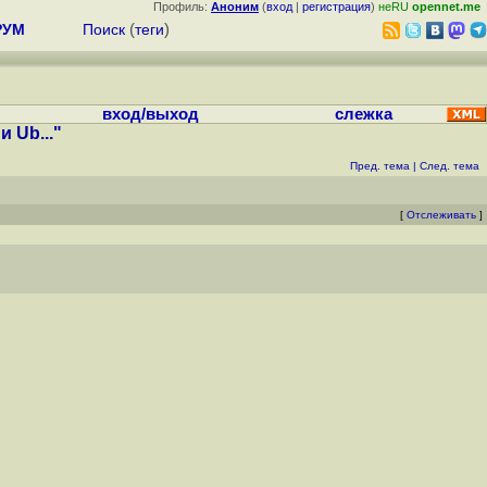
Профиль:
Аноним
(
вход
|
регистрация
)
неRU
opennet.me
РУМ
Поиск
(
теги
)
вход/выход
слежка
 Ub..."
Пред. тема
|
След. тема
[
Отслеживать
]