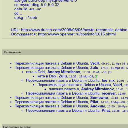
apt-get build-dep mysql-server-5.0
cd mysql-dfsg-5.0-5.0.32
debuild -us -uc
cd ..
dpkg -i *.deb
URL:
http://www.ducea.com/2008/03/06/howto-recompile-debia
Обсуждается:
https://www.opennet.ru/tips/info/1615.shtml
Оглавление
Перекомпиляция пакета в Debian и Ubuntu
,
VecH
,
09:30 , 11-Мрт-08, (
Перекомпиляция пакета в Debian и Ubuntu
,
Zulu
,
17:33 , 11-Мрт-08, (
кета в Debi
,
Andrey Mitrofanov
,
17:38 , 11-Мрт-08, (3)
кета в Debi
,
Zulu
,
11:39 , 13-Мрт-08, (
9
)
Перекомпиляция пакета в Debian и Ubuntu
,
foe_nix
,
19:05 , 
Перекомпиляция пакета в Debian и Ubuntu
,
VecH
,
19
пиляция пакета в
,
Andrey Mitrofanov
,
10:41 , 
Перекомпиляция пакета в Debian и Ubuntu
,
receiver
,
15:06 ,
Перекомпиляция пакета в Debian и Ubuntu
,
Somewho
,
13:48 , 13-Мр
Перекомпиляция пакета в Debian и Ubuntu
,
Pilat
,
14:48 , 16-Мрт-08, (
Перекомпиляция пакета в Debian и Ubuntu
,
Аноним
,
16:50 , 18-Мрт-
Перекомпиляция пакета в Debian и Ubuntu
,
Pilat
,
17:35 , 18-
Сообщения по теме