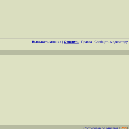
Высказать мнение
|
Ответить
|
Правка
|
Cообщить модератору
[
Сортировка по ответам
|
RSS
]