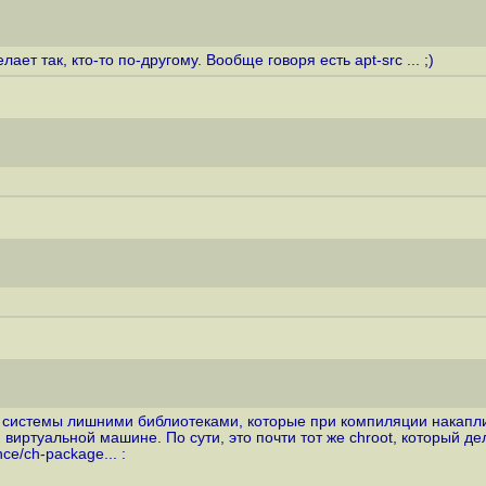
ает так, кто-то по-другому. Вообще говоря есть apt-src ... ;)
я системы лишними библиотеками, которые при компиляции накапл
виртуальной машине. По сути, это почти тот же chroot, который дел
nce/ch-package...
: