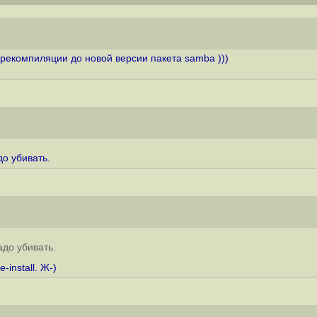
рекомпиляции до новой версии пакета samba )))
до убивать.
адо убивать.
install. Ж-)