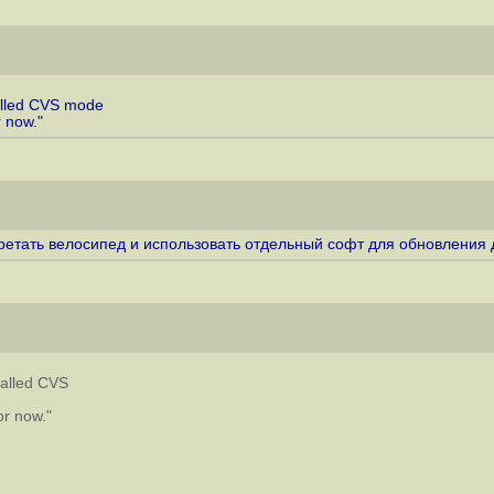
alled CVS mode
 now."
бретать велосипед и использовать отдельный софт для обновления
called CVS
r now."