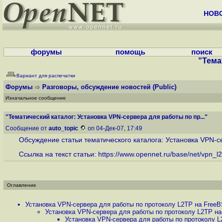
НОВ
форумы
помощь
поиск
"Тема
Вариант для распечатки
Форумы
Разговоры, обсуждение новостей
(Public)
Изначальное сообщение
"Тематический каталог: Установка VPN-сервера для работы по пр..."
Сообщение от
auto_topic
on 04-Дек-07, 17:49
Обсуждение статьи тематического каталога: Установка VPN-се
Ссылка на текст статьи:
https://www.opennet.ru/base/net/vpn_l2t
Оглавление
Установка VPN-сервера для работы по протоколу L2TP на FreeBS
Установка VPN-сервера для работы по протоколу L2TP на 
Установка VPN-сервера для работы по протоколу L2