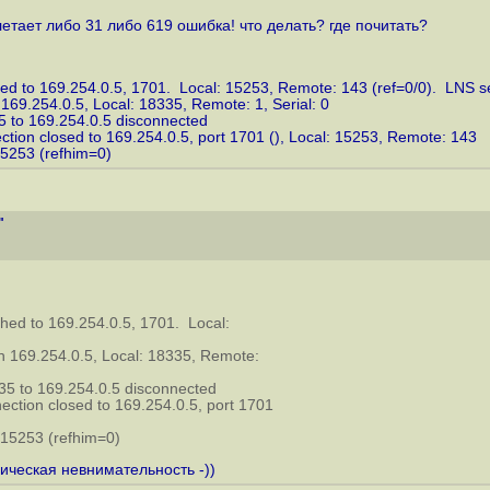
етает либо 31 либо 619 ошибка! что делать? где почитать?
hed to 169.254.0.5, 1701. Local: 15253, Remote: 143 (ref=0/0). LNS se
 169.254.0.5, Local: 18335, Remote: 1, Serial: 0
35 to 169.254.0.5 disconnected
ction closed to 169.254.0.5, port 1701 (), Local: 15253, Remote: 143
15253 (refhim=0)
"
hed to 169.254.0.5, 1701. Local:
th 169.254.0.5, Local: 18335, Remote:
335 to 169.254.0.5 disconnected
ection closed to 169.254.0.5, port 1701
 15253 (refhim=0)
ическая невнимательность -))