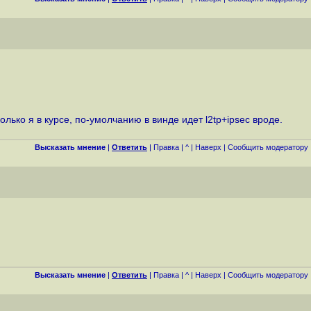
лько я в курсе, по-умолчанию в винде идет l2tp+ipsec вроде.
Высказать мнение
|
Ответить
|
Правка
|
^
|
Наверх
|
Cообщить модератору
Высказать мнение
|
Ответить
|
Правка
|
^
|
Наверх
|
Cообщить модератору