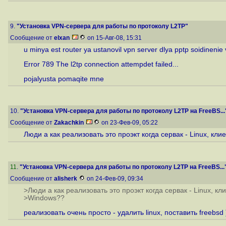
9.
"Установка VPN-сервера для работы по протоколу L2TP"
Сообщение от
elxan
on 15-Авг-08, 15:31
u minya est router ya ustanovil vpn server dlya pptp soidinenie
Error 789 The l2tp connection attempdet failed...
pojalyusta pomaqite mne
10.
"Установка VPN-сервера для работы по протоколу L2TP на FreeBS...
Сообщение от
Zakachkin
on 23-Фев-09, 05:22
Люди а как реализовать это проэкт когда сервак - Linux, кли
11
.
"Установка VPN-сервера для работы по протоколу L2TP на FreeBS...
Сообщение от
alisherk
on 24-Фев-09, 09:34
>Люди а как реализовать это проэкт когда сервак - Linux, кли
>Windows??
реализовать очень просто - удалить linux, поставить freebsd 