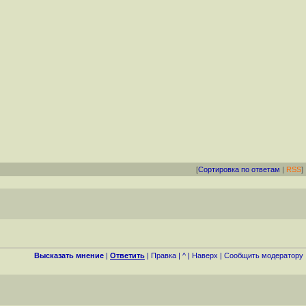
[
Сортировка по ответам
|
RSS
]
Высказать мнение
|
Ответить
|
Правка
|
^
|
Наверх
|
Cообщить модератору