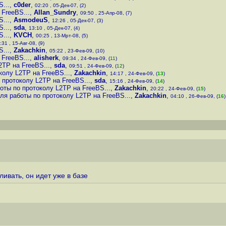
...
,
c0der
,
02:20 , 05-Дек-07, (2)
FreeBS...
,
Allan_Sundry
,
09:50 , 25-Апр-08, (7)
...
,
AsmodeuS
,
12:26 , 05-Дек-07, (3)
...
,
sda
,
13:10 , 05-Дек-07, (4)
...
,
KVCH
,
00:25 , 13-Мрт-08, (5)
:31 , 15-Авг-08, (9)
...
,
Zakachkin
,
05:22 , 23-Фев-09, (10)
FreeBS...
,
alisherk
,
09:34 , 24-Фев-09, (
11
)
TP на FreeBS...
,
sda
,
09:51 , 24-Фев-09, (
12
)
колу L2TP на FreeBS...
,
Zakachkin
,
14:17 , 24-Фев-09, (
13
)
 протоколу L2TP на FreeBS...
,
sda
,
15:16 , 24-Фев-09, (
14
)
оты по протоколу L2TP на FreeBS...
,
Zakachkin
,
20:22 , 24-Фев-09, (
15
)
ля работы по протоколу L2TP на FreeBS...
,
Zakachkin
,
04:10 , 26-Фев-09, (
16
)
ливать, он идет уже в базе