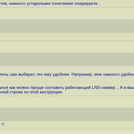
тов, немного устарелыми понятиями оперируете..
тель сам выберет, что ему удобнее. Например, мне намного удобнее
ался как можно проще составить работающий LNS-сервер... А в вашей
нной строки по этой инструкции.
 ?