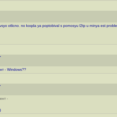
 vsyo otlicno. no koqda ya poptobival s pomosyu l2tp u minya est probl
"
ент - Windows??
"
ент -
)