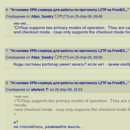
6.
"Установка VPN-сервера для работы по протоколу L2TP на FreeBS..."
Сообщение от
Allan_Sundry
(??) on 25-Апр-08, 09:48
ню-ню...
"CVSup supports two primary modes of operation. They are c
and checkout mode. csup only supports the checkout mode for
7.
"Установка VPN-сервера для работы по протоколу L2TP на FreeBS..."
Сообщение от
Allan_Sundry
(??) on 25-Апр-08, 09:50
Коды системы portsnap умеет качать? если нет - зачем изо
8.
"Установка VPN-сервера для работы по протоколу L2TP на FreeBS..."
Сообщение от
alisherk
on 26-Апр-08, 16:33
>ню-ню...
>"CVSup supports two primary modes of operation. They are 
>mode
>and checkout mode. csup only supports the checkout mode fo
>
и?
не стесняйтесь, развивайте мысль...