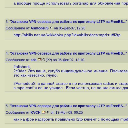
а вообще проще использовать portsnap для обновления пор
3.
"Установка VPN-сервера для работы по протоколу L2TP на FreeBS..."
Сообщение от
AsmodeuS
on 05-Дек-07, 12:26
http://abills.net.ua/wiki/doku.php?id=abills:docs:mpd:ru#l2tp
4.
"Установка VPN-сервера для работы по протоколу L2TP на FreeBS..."
Сообщение от
sda
(??) on 05-Дек-07, 13:10
2alisherk,
2c0der. Это ваше, сугубо индивидуальное мнение. Пользова
это как известно, глупо.
2AsmodeuS, в данной статье я не использовал radius и стар
в mpd.conf я ее не увидел.. Если честно, не понял смысл да
5.
"Установка VPN-сервера для работы по протоколу L2TP на FreeBS..."
Сообщение от
KVCH
on 13-Мрт-08, 00:25
как на фре настроить правильно l2tp клиент с помощью mpd