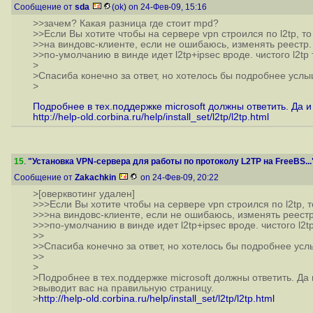
Сообщение от
sda
(ok) on 24-Фев-09, 15:16
>>зачем? Какая разница где стоит mpd?
>>Если Вы хотите чтобы на сервере vpn строился по l2tp, т
>>на виндовс-клиенте, если не ошибаюсь, изменять реестр. 
>>по-умолчанию в винде идет l2tp+ipsec вроде. чистого l2tp т
>
>Спасиба конечно за ответ, но хотелось бы подробнее услыш
>
Подробнее в тех.поддержке microsoft должны ответить. Да и
http://help-old.corbina.ru/help/install_set/l2tp/l2tp.html
15
.
"Установка VPN-сервера для работы по протоколу L2TP на FreeBS...
Сообщение от
Zakachkin
on 24-Фев-09, 20:22
>[оверквотинг удален]
>>>Если Вы хотите чтобы на сервере vpn строился по l2tp, 
>>>на виндовс-клиенте, если не ошибаюсь, изменять реестр.
>>>по-умолчанию в винде идет l2tp+ipsec вроде. чистого l2tp 
>>
>>Спасиба конечно за ответ, но хотелось бы подробнее услы
>>
>
>Подробнее в тех.поддержке microsoft должны ответить. Да 
>выводит вас на правильную страницу.
>
http://help-old.corbina.ru/help/install_set/l2tp/l2tp.html