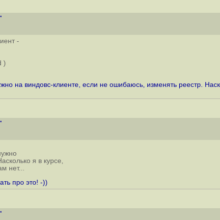
"
иент -
 )
ужно на виндовс-клиенте, если не ошибаюсь, изменять реестр. Наско
"
нужно
асколько я в курсе,
м нет...
ь про это! -))
"