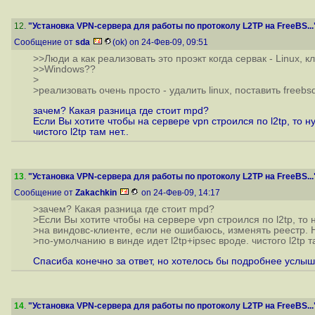
12
.
"Установка VPN-сервера для работы по протоколу L2TP на FreeBS...
Сообщение от
sda
(ok) on 24-Фев-09, 09:51
>>Люди а как реализовать это проэкт когда сервак - Linux, кл
>>Windows??
>
>реализовать очень просто - удалить linux, поставить freebsd
зачем? Какая разница где стоит mpd?
Если Вы хотите чтобы на сервере vpn строился по l2tp, то н
чистого l2tp там нет..
13
.
"Установка VPN-сервера для работы по протоколу L2TP на FreeBS...
Сообщение от
Zakachkin
on 24-Фев-09, 14:17
>зачем? Какая разница где стоит mpd?
>Если Вы хотите чтобы на сервере vpn строился по l2tp, то 
>на виндовс-клиенте, если не ошибаюсь, изменять реестр. Н
>по-умолчанию в винде идет l2tp+ipsec вроде. чистого l2tp та
Спасиба конечно за ответ, но хотелось бы подробнее услышат
14
.
"Установка VPN-сервера для работы по протоколу L2TP на FreeBS...