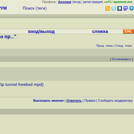
Профиль:
Аноним
(
вход
|
регистрация
)
неRU
opennet.me
РУМ
Поиск
(
теги
)
вход/выход
слежка
 пр..."
Пред. тема
|
След. тема
[
Отслеживать
]
p tunnel freebsd mpd)
Высказать мнение
|
Ответить
|
Правка
|
Cообщить модератору