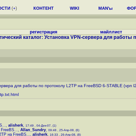
ОСТИ
(
+
)
КОНТЕНТ
WIKI
MAN'ы
ФО
регистрация
майллист
тический каталог: Установка VPN-сервера для работы по
рвера для работы по протоколу L2TP на FreeBSD 6-STABLE (vpn l2t
p.txt.html
...
,
alisherk
,
17:49 , 04-Дек-07, (1)
FreeBS...
,
Allan_Sundry
,
09:48 , 25-Апр-08, (6)
TP на FreeBS...
,
alisherk
,
16:33 , 26-Апр-08, (8)