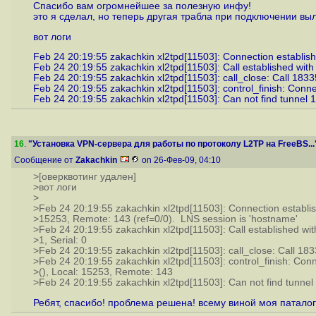
Спасибо вам огромнейшее за полезную инфу!
это я сделал, но теперь другая трабла при подключении выл
вот логи
Feb 24 20:19:55 zakachkin xl2tpd[11503]: Connection establis
Feb 24 20:19:55 zakachkin xl2tpd[11503]: Call established with
Feb 24 20:19:55 zakachkin xl2tpd[11503]: call_close: Call 183
Feb 24 20:19:55 zakachkin xl2tpd[11503]: control_finish: Conne
Feb 24 20:19:55 zakachkin xl2tpd[11503]: Can not find tunnel 
16
.
"Установка VPN-сервера для работы по протоколу L2TP на FreeBS...
Сообщение от
Zakachkin
on 26-Фев-09, 04:10
>[оверквотинг удален]
>вот логи
>
>Feb 24 20:19:55 zakachkin xl2tpd[11503]: Connection establis
>15253, Remote: 143 (ref=0/0). LNS session is 'hostname'
>Feb 24 20:19:55 zakachkin xl2tpd[11503]: Call established wi
>1, Serial: 0
>Feb 24 20:19:55 zakachkin xl2tpd[11503]: call_close: Call 18
>Feb 24 20:19:55 zakachkin xl2tpd[11503]: control_finish: Conn
>(), Local: 15253, Remote: 143
>Feb 24 20:19:55 zakachkin xl2tpd[11503]: Can not find tunnel
Ребят, спасибо! проблема решена! всему виной моя паталог