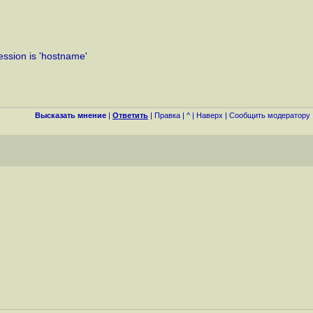
ssion is 'hostname'
Высказать мнение
|
Ответить
|
Правка
|
^
|
Наверх
|
Cообщить модератору