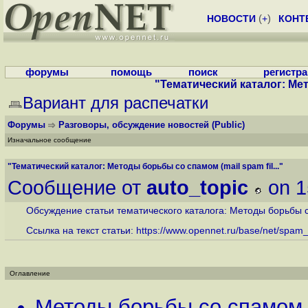
НОВОСТИ
(
+
)
КОНТ
форумы
помощь
поиск
регистр
"Тематический каталог: Мето
Вариант для распечатки
Форумы
Разговоры, обсуждение новостей
(Public)
Изначальное сообщение
"Тематический каталог: Методы борьбы со спамом (mail spam fil..."
Сообщение от
auto_topic
on 1
Обсуждение статьи тематического каталога: Методы борьбы со 
Ссылка на текст статьи:
https://www.opennet.ru/base/net/spam_gr
Оглавление
Методы борьбы со спамом (m