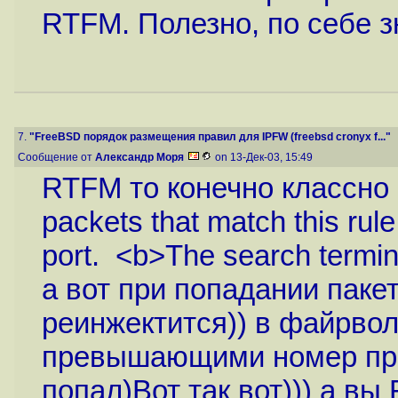
RTFM. Полезно, по себе з
7.
"FreeBSD порядок размещения правил для IPFW (freebsd cronyx f..."
Сообщение от
Александр Моря
on 13-Дек-03, 15:49
RTFM то конечно классно н
packets that match this rule
port. <b>The search termin
а вот при попадании пакета
реинжектится)) в файрво
превышающими номер пра
попал)Вот так вот))) а вы 