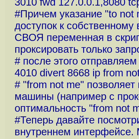
3010 fwd 127.0.0.1,8080 tcp
#Причем указание "to not
доступок к собственному ве
СВОЯ переменная в скрип
проксировать только запр
# после этого отправляем
4010 divert 8668 ip from not
# "from not me" позволяет
машины (например с прокс
оптимальность "from not m
#Теперь давайте посмотри
внутреннем интерфейсе. 