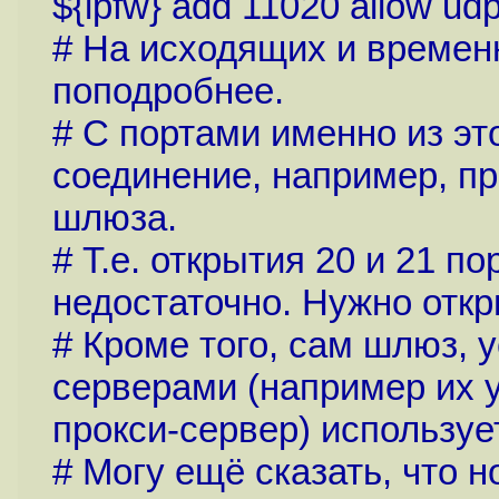
${ipfw} add 11020 allow ud
# На исходящих и времен
поподробнее.
# С портами именно из эт
соединение, например, при
шлюза.
# Т.е. открытия 20 и 21 п
недостаточно. Нужно откр
# Кроме того, сам шлюз, 
серверами (например их 
прокси-сервер) используе
# Могу ещё сказать, что 