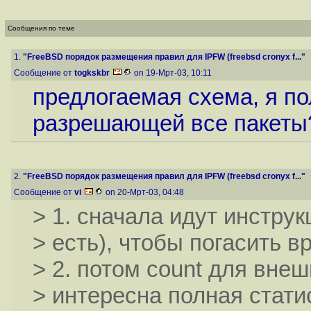
Сообщения по теме
1.
"FreeBSD порядок размещения правил для IPFW (freebsd cronyx f..."
Сообщение от
togkskbr
on 19-Мрт-03, 10:11
предлогаемая схема, я по
разрешающей все пакеты
2.
"FreeBSD порядок размещения правил для IPFW (freebsd cronyx f..."
Сообщение от
vi
on 20-Мрт-03, 04:48
> 1. сначала идут инструкц
> есть), чтобы погасить 
> 2. потом count для вне
> интересна полная стати