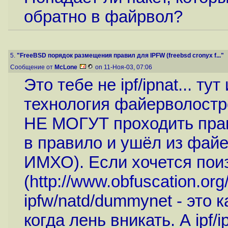
обратно в файрвол?
5.
"FreeBSD порядок размещения правил для IPFW (freebsd cronyx f..."
Сообщение от
McLone
on 11-Ноя-03, 07:06
Это тебе не ipf/ipnat... т
технология файерволострое
НЕ МОГУТ проходить прави
в правило и ушёл из файе
ИМХО). Если хочется поизг
(
http://www.obfuscation.org/
ipfw/natd/dummynet - это к
когда лень вникать. А ipf/