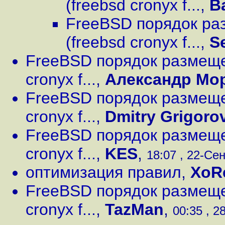
(freebsd cronyx f...
,
B
FreeBSD порядок ра
(freebsd cronyx f...
,
Se
FreeBSD порядок размеще
cronyx f...
,
Александр Мо
FreeBSD порядок размеще
cronyx f...
,
Dmitry Grigoro
FreeBSD порядок размеще
cronyx f...
,
KES
,
18:07 , 22-Сен
оптимизация правил
,
XoR
FreeBSD порядок размеще
cronyx f...
,
TazMan
,
00:35 , 2