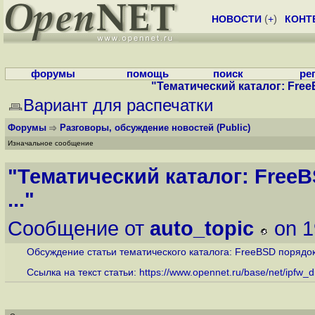
НОВОСТИ
(
+
)
КОНТ
форумы
помощь
поиск
ре
"Тематический каталог: Free
Вариант для распечатки
Форумы
Разговоры, обсуждение новостей
(Public)
Изначальное сообщение
"Тематический каталог: Free
..."
Сообщение от
auto_topic
on 1
Обсуждение статьи тематического каталога: FreeBSD порядок 
Ссылка на текст статьи:
https://www.opennet.ru/base/net/ipfw_di