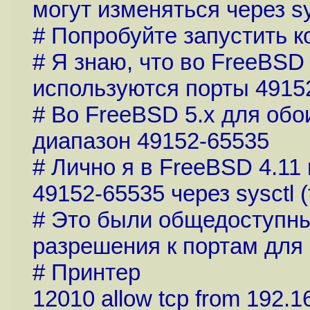
могут изменяться через sy
# Попробуйте запустить ком
# Я знаю, что во FreeBSD
используются порты 49152
# Во FreeBSD 5.x для обо
диапазон 49152-65535
# Лично я в FreeBSD 4.11
49152-65535 через sysctl (
# Это были общедоступны
разрешения к портам для
# Принтер
12010 allow tcp from 192.1