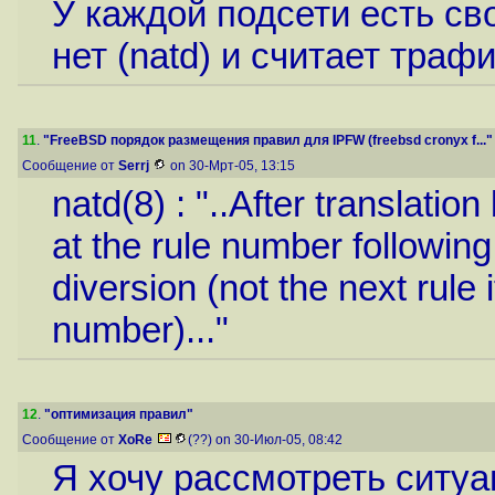
У каждой подсети есть сво
нет (natd) и считает трафи
11
.
"FreeBSD порядок размещения правил для IPFW (freebsd cronyx f..."
Сообщение от
Serrj
on 30-Мрт-05, 13:15
natd(8) : "..After translation
at the rule number followin
diversion (not the next rule 
number)..."
12
.
"оптимизация правил"
Сообщение от
XoRe
(??) on 30-Июл-05, 08:42
Я хочу рассмотреть ситуа