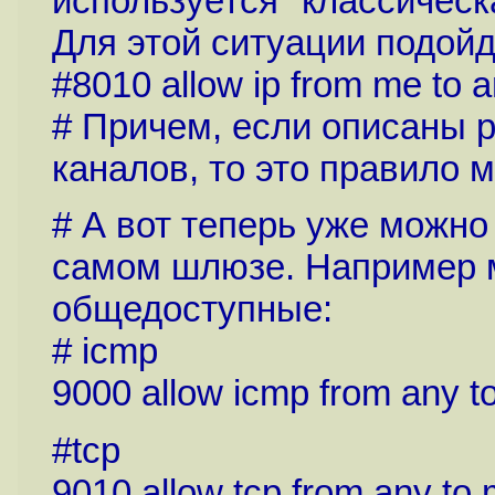
используется "классическ
Для этой ситуации подойд
#8010 allow ip from me to 
# Причем, если описаны р
каналов, то это правило 
# А вот теперь уже можно
самом шлюзе. Например 
общедоступные:
# icmp
9000 allow icmp from any t
#tcp
9010 allow tcp from any to