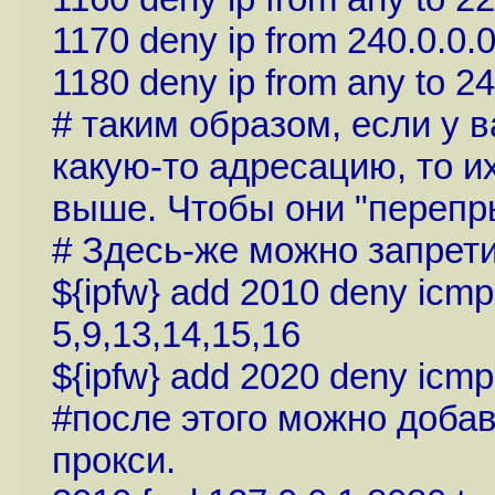
1170 deny ip from 240.0.0.0
1180 deny ip from any to 24
# таким образом, если у 
какую-то адресацию, то и
выше. Чтобы они "перепр
# Здесь-же можно запрет
${ipfw} add 2010 deny icmp
5,9,13,14,15,16
${ipfw} add 2020 deny icmp
#после этого можно доба
прокси.