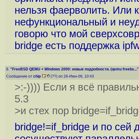
нельзя фаерволить. Или к
нефункциональный и неудо
говорю что мой сверхсов
bridge есть поддержка ipfw
8.
"FreeBSD QEMU + Windows 2000: новые подробности. (qemu freebs..."
Сообщение от
chip
(??) on 26-Июн-06, 10:43
>:-)))) Если я всё правил
5.3
>и стех пор bridge=if_bridg
bridge!=if_bridge и по сей
сосуществуют параллельн