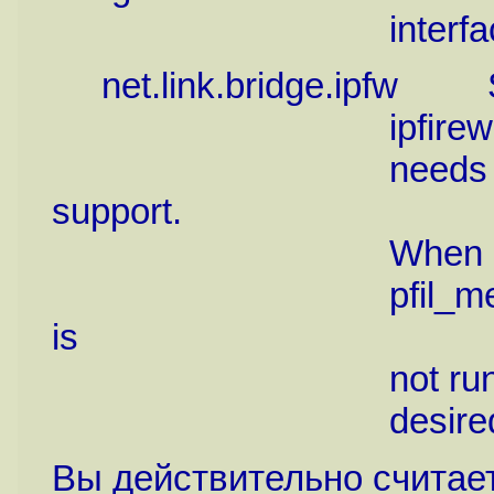
interface, set to 
net.link.bridge.ipfw Set t
ipfirewall(4), set t
needs to be enab
support.
When ipfw is enab
pfil_member will b
is
not run twice; the
desired
Вы действительно считает