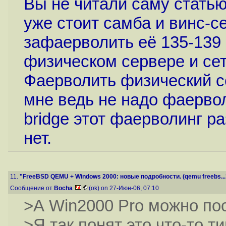
Вы не читали саму статью
уже стоит самба и винс-с
зафаерволить её 135-139 
физическом сервере и сет
Фаерволить физический с
мне ведь не надо фаервол
bridge этот фаерволинг ра
нет.
11.
"FreeBSD QEMU + Windows 2000: новые подробности. (qemu freebs...
Сообщение от
Bocha
(ok) on 27-Июн-06, 07:10
>А Win2000 Pro можно по
>Я так понят это что-то т