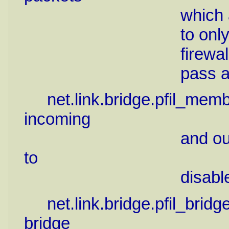
which are not pass
to only allow IP pa
firewall rules), se
pass all non-IP 
net.link.bridge.pfil_member
incoming
and outgoing memb
to
disable i
net.link.bridge.pfil_bridge 
bridge