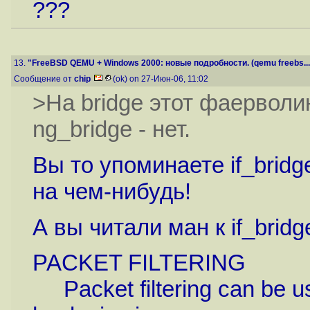
???
13.
"FreeBSD QEMU + Windows 2000: новые подробности. (qemu freebs...
Сообщение от
chip
(ok) on 27-Июн-06, 11:02
>На bridge этот фаерволи
ng_bridge - нет.
Вы то упоминаете if_bridg
на чем-нибудь!
А вы читали ман к if_brid
PACKET FILTERING
Packet filtering can be us