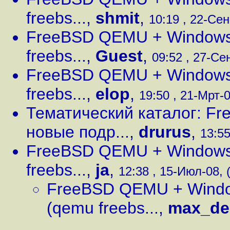
freebs...
,
shmit
,
10:19 , 22-Сен
FreeBSD QEMU + Windows 
freebs...
,
Guest
,
09:52 , 27-Сен
FreeBSD QEMU + Windows 
freebs...
,
elop
,
19:50 , 21-Мрт-0
Тематический каталог: F
новые подр...
,
drurus
,
13:55
FreeBSD QEMU + Windows 
freebs...
,
ja
,
12:38 , 15-Июл-08, 
FreeBSD QEMU + Windo
(qemu freebs...
,
max_d