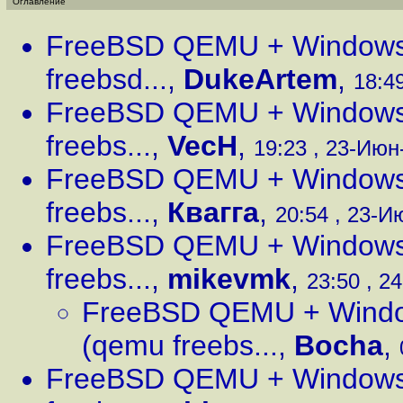
Оглавление
FreeBSD QEMU + Windows
freebsd...
,
DukeArtem
,
18:49
FreeBSD QEMU + Windows 
freebs...
,
VecH
,
19:23 , 23-Июн-
FreeBSD QEMU + Windows 
freebs...
,
Квагга
,
20:54 , 23-Ию
FreeBSD QEMU + Windows 
freebs...
,
mikevmk
,
23:50 , 2
FreeBSD QEMU + Windo
(qemu freebs...
,
Bocha
,
FreeBSD QEMU + Windows 