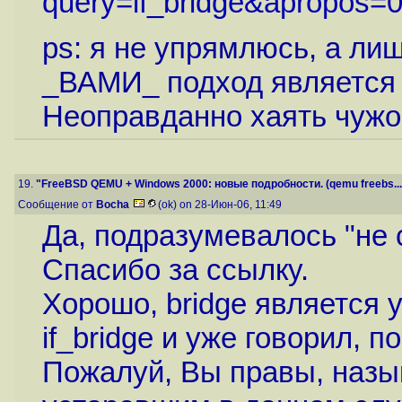
query=if_bridge&apropos=0.
ps: я не упрямлюсь, а ли
_ВАМИ_ подход является 
Неоправданно хаять чужой
19.
"FreeBSD QEMU + Windows 2000: новые подробности. (qemu freebs...
Сообщение от
Bocha
(ok) on 28-Июн-06, 11:49
Да, подразумевалось "не 
Спасибо за ссылку.
Хорошо, bridge является 
if_bridge и уже говорил, п
Пожалуй, Вы правы, назы