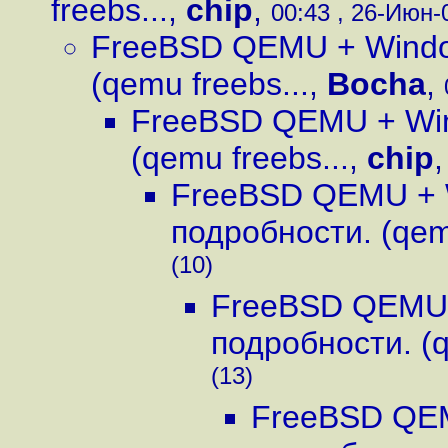
freebs...
,
chip
,
00:43 , 26-Июн-0
FreeBSD QEMU + Windo
(qemu freebs...
,
Bocha
,
FreeBSD QEMU + Win
(qemu freebs...
,
chip
FreeBSD QEMU + 
подробности. (qemu
(10)
FreeBSD QEMU 
подробности. (q
(13)
FreeBSD QEM