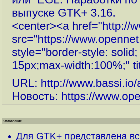
выпуске GTK+ 3.16.
<center><a href="
http://
src="
https://www.openne
style="border-style: solid
15px;max-width:100%;" ti
URL:
http://www.bassi.io/
Новость:
https://www.op
Оглавление
Для GTK+ представлена в