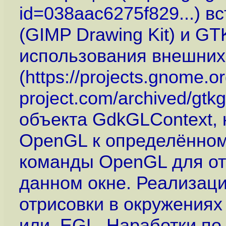
id=038aac6275f829...
) в
(GIMP Drawing Kit) и G
использования внешних
(
https://projects.gnome.or
project.com/archived/gtkg
объекта GdkGLContext, 
OpenGL к определённом
команды OpenGL для от
данном окне. Реализац
отрисовки в окружениях
или EGL. Наработки по