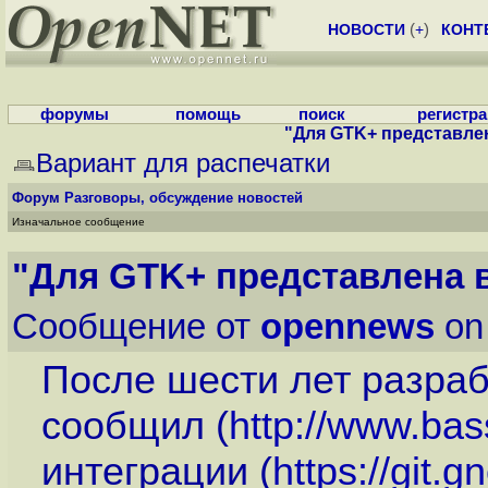
НОВОСТИ
(
+
)
КОНТ
форумы
помощь
поиск
регистр
"Для GTK+ представле
Вариант для распечатки
Форум
Разговоры, обсуждение новостей
Изначальное сообщение
"Для GTK+ представлена 
Сообщение от
opennews
on
После шести лет разраб
сообщил (
http://www.bass
интеграции (
https://git.