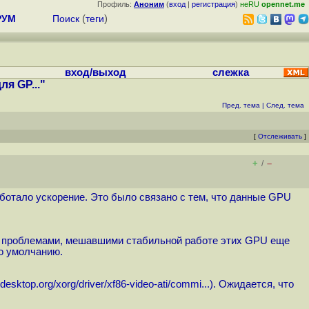
Профиль:
Аноним
(
вход
|
регистрация
)
неRU
opennet.me
РУМ
Поиск
(
теги
)
вход/выход
слежка
я GP..."
Пред. тема
|
След. тема
[
Отслеживать
]
+
–
/
аботало ускорение. Это было связано с тем, что данные GPU
я с проблемами, мешавшими стабильной работе этих GPU еще
по умолчанию.
eedesktop.org/xorg/driver/xf86-video-ati/commi...
). Ожидается, что