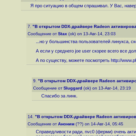
Я про ситуацию в общем спрашивал. У Вас, наверн
7.
"В открытом DDX-драйвере Radeon активирован
Сообщение от
Stax
(ok) on 13-Авг-14, 23:03
...но у большинства пользователей линукса, ск
А если у среднего joe user скорее всего все дол
А по существу, можете посмотреть
http://www.p
9.
"В открытом DDX-драйвере Radeon активиров
Сообщение от
Sluggard
(ok) on 13-Авг-14, 23:19
Спасибо за линк.
14.
"В открытом DDX-драйвере Radeon активирова
Сообщение от
Аноним
(??) on 14-Авг-14, 05:45
Справедливости ради, nvc0 (ферми) очень акт