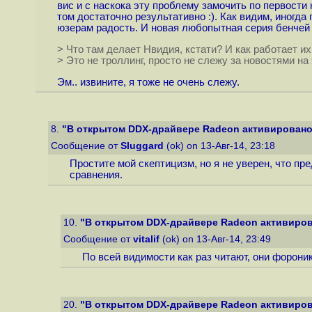
вис и с наскока эту проблему замочить по первости
том достаточно результативно :). Как видим, иногда
юзерам радость. И новая любопытная серия бенчей
> Что там делает Нвидия, кстати? И как работает и
> Это не троллинг, просто не слежу за новостями на 
Эм.. извините, я тоже не очень слежу.
8.
"В открытом DDX-драйвере Radeon активировано 
Сообщение от
Sluggard
(ok) on 13-Авг-14, 23:18
Простите мой скептицизм, но я не уверен, что п
сравнения.
10.
"В открытом DDX-драйвере Radeon активирова
Сообщение от
vitalif
(ok) on 13-Авг-14, 23:49
По всей видимости как раз читают, они форон
20.
"В открытом DDX-драйвере Radeon активирова