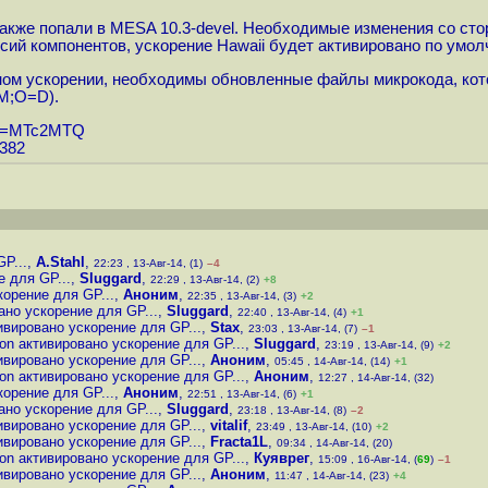
акже попали в MESA 10.3-devel. Необходимые изменения со сто
рсий компонентов, ускорение Hawaii будет активировано по умол
ом ускорении, необходимы обновленные файлы микрокода, котор
C=M;O=D
).
&px=MTc2MTQ
0382
P...
,
A.Stahl
,
22:23 , 13-Авг-14, (1)
–4
 для GP...
,
Sluggard
,
22:29 , 13-Авг-14, (2)
+8
орение для GP...
,
Аноним
,
22:35 , 13-Авг-14, (3)
+2
но ускорение для GP...
,
Sluggard
,
22:40 , 13-Авг-14, (4)
+1
вировано ускорение для GP...
,
Stax
,
23:03 , 13-Авг-14, (7)
–1
n активировано ускорение для GP...
,
Sluggard
,
23:19 , 13-Авг-14, (9)
+2
вировано ускорение для GP...
,
Аноним
,
05:45 , 14-Авг-14, (14)
+1
n активировано ускорение для GP...
,
Аноним
,
12:27 , 14-Авг-14, (32)
орение для GP...
,
Аноним
,
22:51 , 13-Авг-14, (6)
+1
но ускорение для GP...
,
Sluggard
,
23:18 , 13-Авг-14, (8)
–2
вировано ускорение для GP...
,
vitalif
,
23:49 , 13-Авг-14, (10)
+2
вировано ускорение для GP...
,
Fracta1L
,
09:34 , 14-Авг-14, (20)
n активировано ускорение для GP...
,
Куяврег
,
15:09 , 16-Авг-14, (
69
)
–1
вировано ускорение для GP...
,
Аноним
,
11:47 , 14-Авг-14, (23)
+4