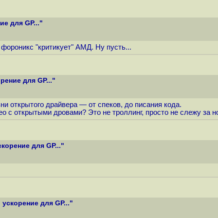
е для GP..."
фороникс "критикует" АМД. Ну пусть...
ение для GP..."
ни открытого драйвера — от спеков, до писания кода.
ео с открытыми дровами? Это не троллинг, просто не слежу за н
орение для GP..."
ускорение для GP..."