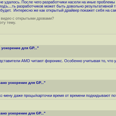
 не удалось. После чего разработчики насели на иные проблемы 
 подъ....ть разработчиков может быть довольно результативной 
 будет. Интересно же как открытый драйвер покажет себя на 
х видео с открытыми дровами?
эту тему.
ускорение для GP..."
редставители AMD читают фороникс. Особенно учитывая то, что 
но ускорение для GP..."
икс-мену даже процы/карточки время от времени подкидывают по
но ускорение для GP..."