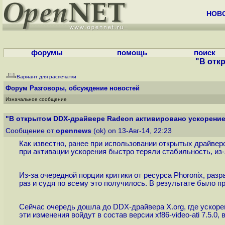
НОВ
форумы
помощь
поиск
"В отк
Вариант для распечатки
Форум
Разговоры, обсуждение новостей
Изначальное сообщение
"В открытом DDX-драйвере Radeon активировано ускорение 
Сообщение от
opennews
(ok) on 13-Авг-14, 22:23
Как известно, ранее при использовании открытых драйвер
при активации ускорения быстро теряли стабильность, из-
Из-за очередной порции критики от ресурса Phoronix, р
раз и судя по всему это получилось. В результате было 
Сейчас очередь дошла до DDX-драйвера X.org, где ускоре
эти изменения войдут в состав версии xf86-video-ati 7.5.0