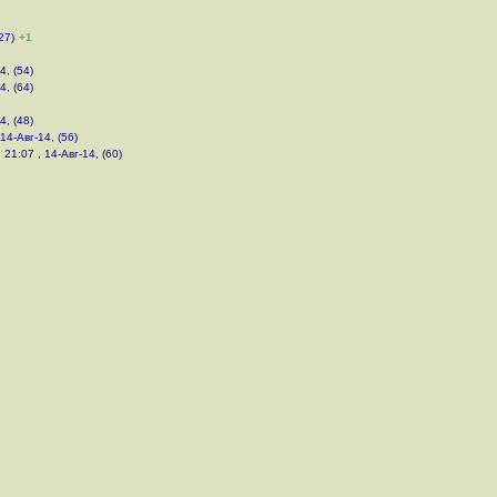
27)
+1
4, (54)
4, (64)
4, (48)
 14-Авг-14, (56)
,
21:07 , 14-Авг-14, (60)