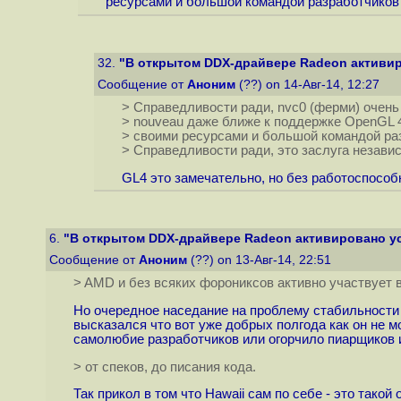
ресурсами и большой командой разработчиков (с
32.
"В открытом DDX-драйвере Radeon активиро
Сообщение от
Аноним
(??) on 14-Авг-14, 12:27
> Справедливости ради, nvc0 (ферми) очень
> nouveau даже ближе к поддержке OpenGL 4
> своими ресурсами и большой командой разра
> Справедливости ради, это заслуга независ
GL4 это замечательно, но без работоспособ
6.
"В открытом DDX-драйвере Radeon активировано уск
Сообщение от
Аноним
(??) on 13-Авг-14, 22:51
> AMD и без всяких форониксов активно участвует 
Но очередное наседание на проблему стабильности 
высказался что вот уже добрых полгода как он не 
самолюбие разработчиков или огорчило пиарщиков из
> от спеков, до писания кода.
Так прикол в том что Hawaii сам по себе - это так