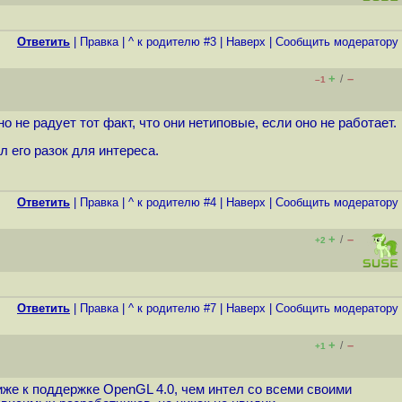
Ответить
|
Правка
|
^ к родителю #3
|
Наверх
|
Cообщить модератору
+
–
/
–1
 не радует тот факт, что они нетиповые, если оно не работает.
ил его разок для интереса.
Ответить
|
Правка
|
^ к родителю #4
|
Наверх
|
Cообщить модератору
+
–
/
+2
Ответить
|
Правка
|
^ к родителю #7
|
Наверх
|
Cообщить модератору
+
–
/
+1
же к поддержке OpenGL 4.0, чем интел со всеми своими