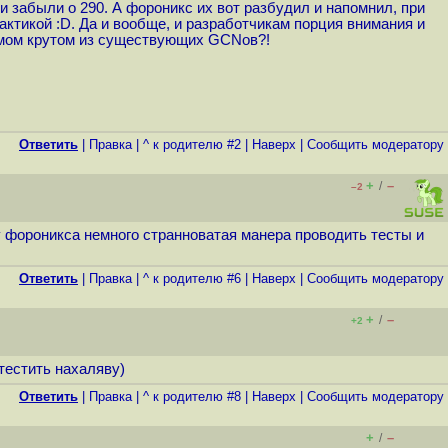
и забыли о 290. А фороникс их вот разбудил и напомнил, при
тактикой :D. Да и вообще, и разработчикам порция внимания и
самом крутом из существующих GCNов?!
Ответить
|
Правка
|
^ к родителю #2
|
Наверх
|
Cообщить модератору
+
–
/
–2
у фороникса немного странноватая манера проводить тесты и
Ответить
|
Правка
|
^ к родителю #6
|
Наверх
|
Cообщить модератору
+
–
/
+2
тестить нахаляву)
Ответить
|
Правка
|
^ к родителю #8
|
Наверх
|
Cообщить модератору
+
–
/