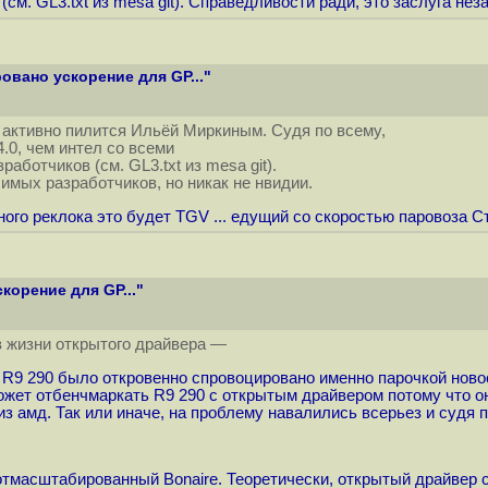
м. GL3.txt из mesa git). Справедливости ради, это заслуга нез
вано ускорение для GP..."
 активно пилится Ильёй Миркиным. Судя по всему,
.0, чем интел со всеми
ботчиков (см. GL3.txt из mesa git).
имых разработчиков, но никак не нвидии.
ного реклока это будет TGV ... едущий со скоростью паровоза 
орение для GP..."
в жизни открытого драйвера —
R9 290 было откровенно спровоцировано именно парочкой новос
может отбенчмаркать R9 290 с открытым драйвером потому что о
 амд. Так или иначе, на проблему навалились всерьез и судя п
ой отмасштабированный Bonaire. Теоретически, открытый драйве