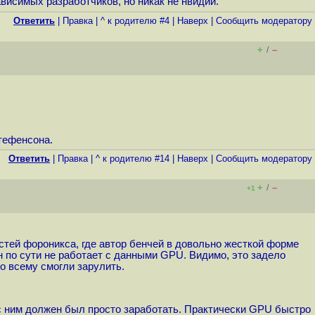
ависимых разработчиков, но никак не нвидии.
Ответить
|
Правка
|
^ к родителю #4
|
Наверх
|
Cообщить модератору
+
–
/
Стефенсона.
Ответить
|
Правка
|
^ к родителю #14
|
Наверх
|
Cообщить модератору
+
–
/
+1
тей фороникса, где автор бенчей в довольно жесткой форме
н по сути не работает с данными GPU. Видимо, это задело
о всему смогли зарулить.
р с ним должен был просто заработать. Практически GPU быстро