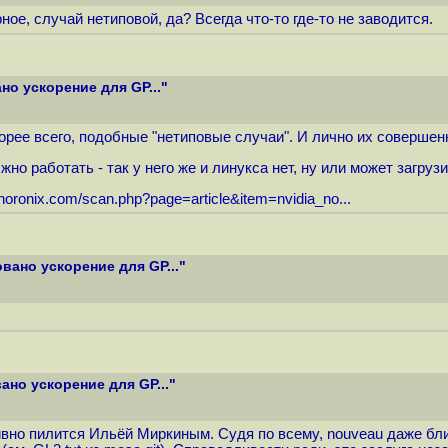
ое, случай нетиповой, да? Всегда что-то где-то не заводится.
о ускорение для GP..."
орее всего, подобные "нетиповые случаи". И лично их совершенно
жно работать - так у него же и линукса нет, ну или может загруз
horonix.com/scan.php?page=article&item=nvidia_no...
ано ускорение для GP..."
но ускорение для GP..."
ивно пилится Ильёй Миркиным. Судя по всему, nouveau даже бли