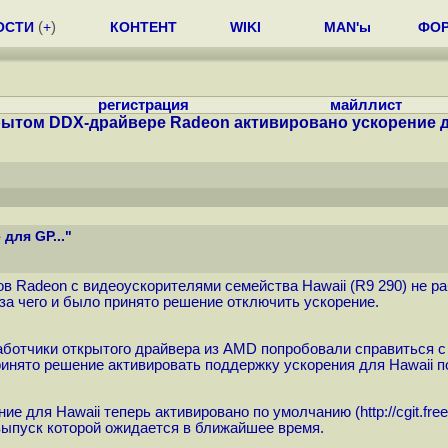
ОСТИ
(
+
)
КОНТЕНТ
WIKI
MAN'ы
ФО
регистрация
майллист
рытом DDX-драйвере Radeon активировано ускорение дл
для GP..."
ов Radeon с видеоускорителями семейства Hawaii (R9 290) не р
за чего и было принято решение отключить ускорение.
азработчики открытого драйвера из AMD попробовали справитьс
принято решение активировать поддержку ускорения для Hawaii 
ние для Hawaii теперь активировано по умолчанию (
http://cgit.fr
, выпуск которой ожидается в ближайшее время.