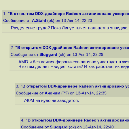
1.
"В открытом DDX-драйвере Radeon активировано ускорени
Сообщение от
A.Stahl
(ok) on 13-Авг-14, 22:23
Разделение труда? Пока Линус тычет пальцем в энвидию, 
2.
"В открытом DDX-драйвере Radeon активировано ускор
Сообщение от
Sluggard
(ok) on 13-Авг-14, 22:29
AMD и без всяких форониксов активно участвует в жиз
Что там делает Нвидия, кстати? И как работает их вид
3.
"В открытом DDX-драйвере Radeon активировано уск
Сообщение от
Аноним
(??) on 13-Авг-14, 22:35
740M на нуво не заводится.
4.
"В открытом DDX-драйвере Radeon активировано 
Сообщение от
Sluggard
(ok) on 13-Авг-14, 22:40