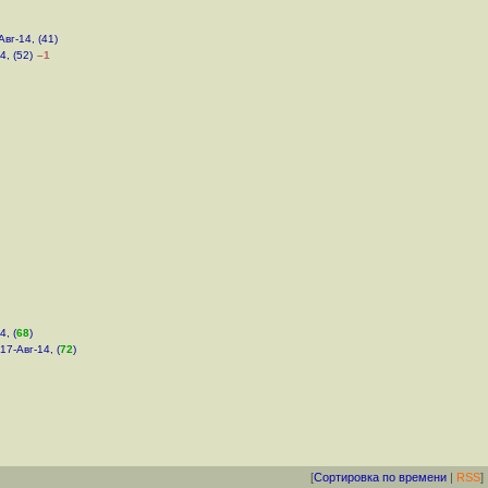
Авг-14, (41)
4, (52)
–1
4, (
68
)
 17-Авг-14, (
72
)
[
Сортировка по времени
|
RSS
]