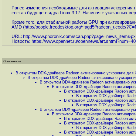
Ранее изменения необходимые для активации ускорения т
состав будущего ядра Linux 3.17. Начиная с указанных ве
Кроме того, для стабильной работы GPU при активированн
AMD (
http://people.freedesktop.org/~agd5f/radeon_ucode/?
URL:
http://www.phoronix.com/scan.php?page=news_item
Новость:
https://www.opennet.ru/opennews/art.shtml?num=4
Оглавление
В открытом DDX-драйвере Radeon активировано ускорение для G
В открытом DDX-драйвере Radeon активировано ускорение
В открытом DDX-драйвере Radeon активировано уск
В открытом DDX-драйвере Radeon активирова
В открытом DDX-драйвере Radeon акти
В открытом DDX-драйвере Radeo
В открытом DDX-драйвере Radeon акти
В открытом DDX-драйвере Radeo
В открытом DDX-драйвере Radeon активировано уск
В открытом DDX-драйвере Radeon активирова
В открытом DDX-драйвере Radeon акти
В открытом DDX-драйвере Radeon акти
В открытом DDX-драйвере Radeo
В открытом DDX-драйвере Radeon акти